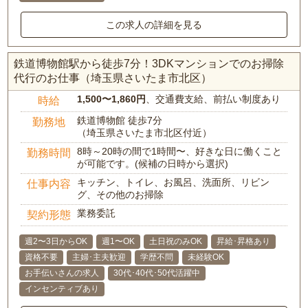
この求人の詳細を見る
鉄道博物館駅から徒歩7分！3DKマンションでのお掃除
代行のお仕事（埼玉県さいたま市北区）
1,500〜1,860円
、交通費支給、前払い制度あり
時給
鉄道博物館 徒歩7分
勤務地
（埼玉県さいたま市北区付近）
8時～20時の間で1時間〜、好きな日に働くこと
勤務時間
が可能です。(候補の日時から選択)
キッチン、トイレ、お風呂、洗面所、リビン
仕事内容
グ、その他のお掃除
業務委託
契約形態
週2〜3日からOK
週1〜OK
土日祝のみOK
昇給･昇格あり
資格不要
主婦･主夫歓迎
学歴不問
未経験OK
お手伝いさんの求人
30代･40代･50代活躍中
インセンティブあり