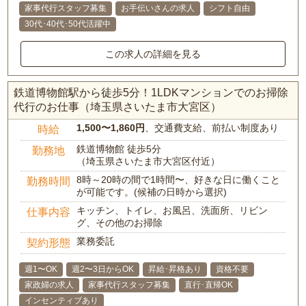
家事代行スタッフ募集
お手伝いさんの求人
シフト自由
30代･40代･50代活躍中
この求人の詳細を見る
鉄道博物館駅から徒歩5分！1LDKマンションでのお掃除
代行のお仕事（埼玉県さいたま市大宮区）
1,500〜1,860円
、交通費支給、前払い制度あり
時給
鉄道博物館 徒歩5分
勤務地
（埼玉県さいたま市大宮区付近）
8時～20時の間で1時間〜、好きな日に働くこと
勤務時間
が可能です。(候補の日時から選択)
キッチン、トイレ、お風呂、洗面所、リビン
仕事内容
グ、その他のお掃除
業務委託
契約形態
週1〜OK
週2〜3日からOK
昇給･昇格あり
資格不要
家政婦の求人
家事代行スタッフ募集
直行･直帰OK
インセンティブあり