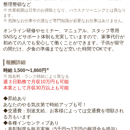
整理整頓など
作業範囲は日常のお掃除となり、ハウスクリーニングとは異なり
ます。
危険なお仕事や介護など専門知識が必要なお仕事はありません。
オンライン研修やセミナー、マニュアル、スタッフ専用
SNSなどサポート体制も充実していますので、家事代行が
初めての人でも安心して働くことができます。子供が留守
の間だけ、夕食の準備までなど空いた時間でOKです。
報酬詳細
※
時給
1,500〜1,860円
指名料・ランク時給により異なる
週３日勤務で月収10万円も可能
本業として月収30万以上も可能
◆昇給あり
あなたのやる気次第で時給アップも可！
◆交通費：別途支給。お客様によっては交通費を増額され
る方もいます
◆各種インセンティブあり
・表彰制度を毎月実施（5千円〜1万円の報奨金を授与）