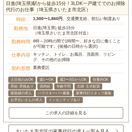
日進(埼玉県)駅から徒歩15分！3LDK一戸建てでのお掃除
代行のお仕事（埼玉県さいたま市北区）
1,500〜1,860円
、交通費支給、前払い制度あり
時給
日進(埼玉県) 徒歩15分
勤務地
（埼玉県さいたま市北区付近）
8時～20時の間で1時間〜、好きな日に働くこと
勤務時間
が可能です。(候補の日時から選択)
キッチン、トイレ、お風呂、洗面所、リビン
仕事内容
グ、その他のお掃除
業務委託
契約形態
土日祝のみOK
週1〜OK
週2〜3日からOK
扶養内OK
昇給･昇格あり
高時給
年齢不問
主婦･主夫歓迎
家政婦の求人
ハウスキーパー募集
家事代行スタッフ募集
お手伝いさんの求人
インセンティブあり
この求人の詳細を見る
さいたま市北区の家事代行の求人一覧を見る