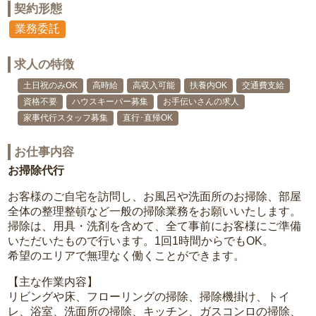
契約形態
業務委託
求人の特徴
土日祝のみOK
高時給
高収入可能
扶養内OK
交通費支給
資格不要
ハウスキーパー募集
お手伝いさんの求人
家事代行スタッフ募集
直行･直帰OK
お仕事内容
お掃除代行
お客様のご自宅を訪問し、お風呂や洗面所のお掃除、部屋
全体の整理整頓など一般の掃除業務をお願いいたします。
掃除は、用具・洗剤を含めて、全て事前にお客様にご準備
いただいたもので行います。1回1時間からでもOK。
希望のエリアで無理なく働くことができます。
【主な作業内容】
リビングや床、フローリングの掃除、掃除機掛け、トイ
レ、浴室、洗面所の掃除、キッチン、ガスコンロの掃除、