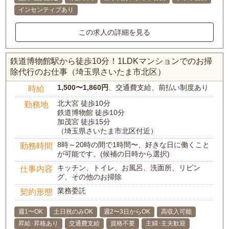
インセンティブあり
この求人の詳細を見る
鉄道博物館駅から徒歩10分！1LDKマンションでのお掃
除代行のお仕事（埼玉県さいたま市北区）
1,500〜1,860円
、交通費支給、前払い制度あり
時給
北大宮 徒歩10分
勤務地
鉄道博物館 徒歩10分
加茂宮 徒歩15分
（埼玉県さいたま市北区付近）
8時～20時の間で1時間〜、好きな日に働くこと
勤務時間
が可能です。(候補の日時から選択)
キッチン、トイレ、お風呂、洗面所、リビン
仕事内容
グ、その他のお掃除
業務委託
契約形態
週1〜OK
土日祝のみOK
週2〜3日からOK
高収入可能
昇給･昇格あり
交通費支給
資格不要
主婦･主夫歓迎