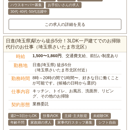
ハウスキーパー募集
お手伝いさんの求人
30代･40代･50代活躍中
この求人の詳細を見る
日進(埼玉県)駅から徒歩5分！3LDK一戸建てでのお掃除
代行のお仕事（埼玉県さいたま市北区）
1,500〜1,860円
、交通費支給、前払い制度あり
時給
日進(埼玉県) 徒歩5分
勤務地
（埼玉県さいたま市北区付近）
8時～20時の間で1時間〜、好きな日に働くこと
勤務時間
が可能です。(候補の日時から選択)
キッチン、トイレ、お風呂、洗面所、リビン
仕事内容
グ、その他のお掃除
業務委託
契約形態
週2〜3日からOK
扶養内OK
主婦･主夫歓迎
未経験OK
年齢不問
家政婦の求人
家事代行スタッフ募集
シフト自由