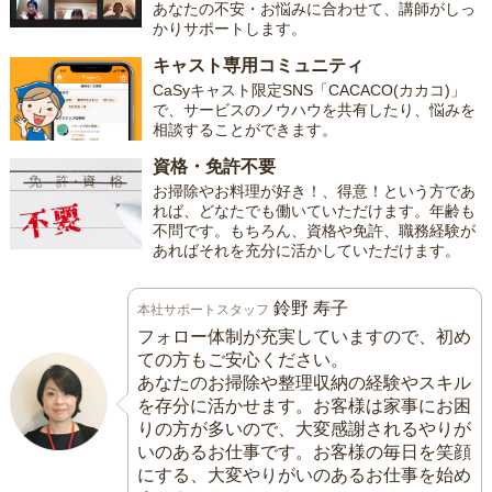
あなたの不安・お悩みに合わせて、講師がしっ
かりサポートします。
キャスト専用コミュニティ
CaSyキャスト限定SNS「CACACO(カカコ)」
で、サービスのノウハウを共有したり、悩みを
相談することができます。
資格・免許不要
お掃除やお料理が好き！、得意！という方であ
れば、どなたでも働いていただけます。年齢も
不問です。もちろん、資格や免許、職務経験が
あればそれを充分に活かしていただけます。
鈴野 寿子
本社サポートスタッフ
フォロー体制が充実していますので、初め
ての方もご安心ください。
あなたのお掃除や整理収納の経験やスキル
を存分に活かせます。お客様は家事にお困
りの方が多いので、大変感謝されるやりが
いのあるお仕事です。お客様の毎日を笑顔
にする、大変やりがいのあるお仕事を始め