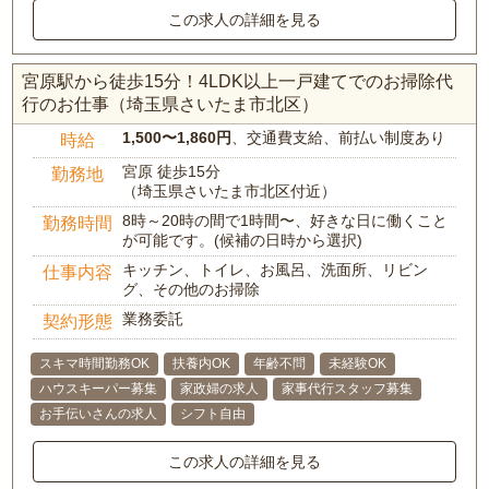
この求人の詳細を見る
宮原駅から徒歩15分！4LDK以上一戸建てでのお掃除代
行のお仕事（埼玉県さいたま市北区）
1,500〜1,860円
、交通費支給、前払い制度あり
時給
宮原 徒歩15分
勤務地
（埼玉県さいたま市北区付近）
8時～20時の間で1時間〜、好きな日に働くこと
勤務時間
が可能です。(候補の日時から選択)
キッチン、トイレ、お風呂、洗面所、リビン
仕事内容
グ、その他のお掃除
業務委託
契約形態
スキマ時間勤務OK
扶養内OK
年齢不問
未経験OK
ハウスキーパー募集
家政婦の求人
家事代行スタッフ募集
お手伝いさんの求人
シフト自由
この求人の詳細を見る