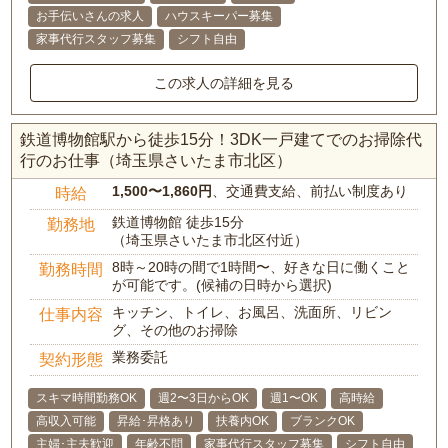
お手伝いさんの求人
ハウスキーパー募集
家事代行スタッフ募集
シフト自由
この求人の詳細を見る
鉄道博物館駅から徒歩15分！3DK一戸建てでのお掃除代
行のお仕事（埼玉県さいたま市北区）
1,500〜1,860円
、交通費支給、前払い制度あり
時給
鉄道博物館 徒歩15分
勤務地
（埼玉県さいたま市北区付近）
8時～20時の間で1時間〜、好きな日に働くこと
勤務時間
が可能です。(候補の日時から選択)
キッチン、トイレ、お風呂、洗面所、リビン
仕事内容
グ、その他のお掃除
業務委託
契約形態
スキマ時間勤務OK
週2〜3日からOK
週1〜OK
高時給
高収入可能
昇給･昇格あり
扶養内OK
ブランクOK
主婦･主夫歓迎
年齢不問
家事代行スタッフ募集
シフト自由