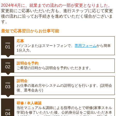
2024年4月に、就業までの流れの一部が変更となりました。
変更前にご応募いただいた方も、進行ステップに応じて変更
後の流れに沿ってお手続きを進めていただく場合がございま
す。
最短で応募翌日からお仕事可能
応募
step
パソコンまたはスマートフォンで、
専用フォーム
から簡単
01
1分入力。
説明会を予約
step
02
ご希望の日時から説明会を予約いただきます。
説明会
step
お仕事の進め方やシステムの説明などを行います。(説明会
03
後、選考会あり)
研修 / 本人確認
当社マニュアル＆講師による指導のもとで研修(家事スキル
step
学習)を修了いただいた後、公的身分証をご提出いただき本
04