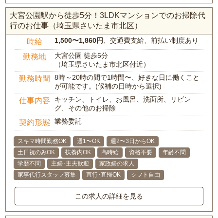
大宮公園駅から徒歩5分！3LDKマンションでのお掃除代
行のお仕事（埼玉県さいたま市北区）
1,500〜1,860円
、交通費支給、前払い制度あり
時給
大宮公園 徒歩5分
勤務地
（埼玉県さいたま市北区付近）
8時～20時の間で1時間〜、好きな日に働くこと
勤務時間
が可能です。(候補の日時から選択)
キッチン、トイレ、お風呂、洗面所、リビン
仕事内容
グ、その他のお掃除
業務委託
契約形態
スキマ時間勤務OK
週1〜OK
週2〜3日からOK
土日祝のみOK
扶養内OK
高時給
資格不要
年齢不問
学歴不問
主婦･主夫歓迎
家政婦の求人
家事代行スタッフ募集
直行･直帰OK
シフト自由
この求人の詳細を見る