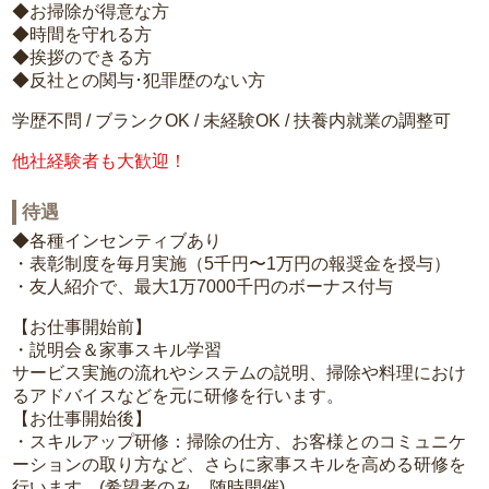
◆お掃除が得意な方
◆時間を守れる方
◆挨拶のできる方
◆反社との関与･犯罪歴のない方
学歴不問 / ブランクOK / 未経験OK / 扶養内就業の調整可
他社経験者も大歓迎！
待遇
◆各種インセンティブあり
・表彰制度を毎月実施（5千円〜1万円の報奨金を授与）
・友人紹介で、最大1万7000千円のボーナス付与
【お仕事開始前】
・説明会＆家事スキル学習
サービス実施の流れやシステムの説明、掃除や料理におけ
るアドバイスなどを元に研修を行います。
【お仕事開始後】
・スキルアップ研修：掃除の仕方、お客様とのコミュニケ
ーションの取り方など、さらに家事スキルを高める研修を
行います。(希望者のみ、随時開催)