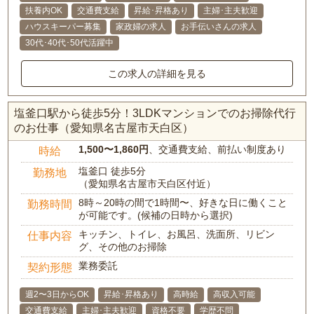
扶養内OK
交通費支給
昇給･昇格あり
主婦･主夫歓迎
ハウスキーパー募集
家政婦の求人
お手伝いさんの求人
30代･40代･50代活躍中
この求人の詳細を見る
塩釜口駅から徒歩5分！3LDKマンションでのお掃除代行
のお仕事（愛知県名古屋市天白区）
1,500〜1,860円
、交通費支給、前払い制度あり
時給
塩釜口 徒歩5分
勤務地
（愛知県名古屋市天白区付近）
8時～20時の間で1時間〜、好きな日に働くこと
勤務時間
が可能です。(候補の日時から選択)
キッチン、トイレ、お風呂、洗面所、リビン
仕事内容
グ、その他のお掃除
業務委託
契約形態
週2〜3日からOK
昇給･昇格あり
高時給
高収入可能
交通費支給
主婦･主夫歓迎
資格不要
学歴不問