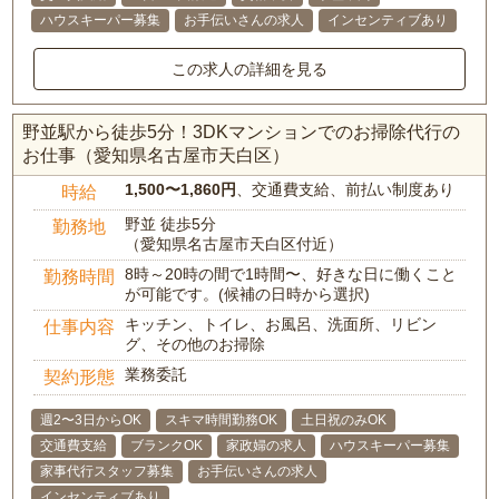
ハウスキーパー募集
お手伝いさんの求人
インセンティブあり
この求人の詳細を見る
野並駅から徒歩5分！3DKマンションでのお掃除代行の
お仕事（愛知県名古屋市天白区）
1,500〜1,860円
、交通費支給、前払い制度あり
時給
野並 徒歩5分
勤務地
（愛知県名古屋市天白区付近）
8時～20時の間で1時間〜、好きな日に働くこと
勤務時間
が可能です。(候補の日時から選択)
キッチン、トイレ、お風呂、洗面所、リビン
仕事内容
グ、その他のお掃除
業務委託
契約形態
週2〜3日からOK
スキマ時間勤務OK
土日祝のみOK
交通費支給
ブランクOK
家政婦の求人
ハウスキーパー募集
家事代行スタッフ募集
お手伝いさんの求人
インセンティブあり