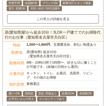
学歴不問
未経験OK
ブランクOK
家事代行スタッフ募集
直行･直帰OK
30代･40代･50代活躍中
この求人の詳細を見る
原(愛知県)駅から徒歩10分！3LDK一戸建てでのお掃除代
行のお仕事（愛知県名古屋市天白区）
1,500〜1,860円
、交通費支給、前払い制度あり
時給
原(愛知県) 徒歩10分
勤務地
（愛知県名古屋市天白区付近）
8時～20時の間で1時間〜、好きな日に働くこと
勤務時間
が可能です。(候補の日時から選択)
キッチン、トイレ、お風呂、洗面所、リビン
仕事内容
グ、その他のお掃除
業務委託
契約形態
週1〜OK
高時給
昇給･昇格あり
扶養内OK
未経験OK
お手伝いさんの求人
インセンティブあり