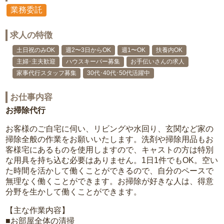
業務委託
求人の特徴
土日祝のみOK
週2〜3日からOK
週1〜OK
扶養内OK
主婦･主夫歓迎
ハウスキーパー募集
お手伝いさんの求人
家事代行スタッフ募集
30代･40代･50代活躍中
お仕事内容
お掃除代行
お客様のご自宅に伺い、リビングや水回り、玄関など家の
掃除全般の作業をお願いいたします。洗剤や掃除用品もお
客様宅にあるものを使用しますので、キャストの方は特別
な用具を持ち込む必要はありません。1日1件でもOK。空い
た時間を活かして働くことができるので、自分のペースで
無理なく働くことができます。お掃除が好きな人は、得意
分野を生かして働くことができます。
【主な作業内容】
■お部屋全体の清掃