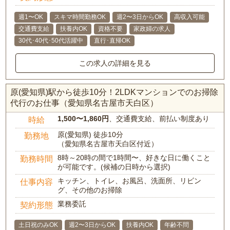
週1〜OK
スキマ時間勤務OK
週2〜3日からOK
高収入可能
交通費支給
扶養内OK
資格不要
家政婦の求人
30代･40代･50代活躍中
直行･直帰OK
この求人の詳細を見る
原(愛知県)駅から徒歩10分！2LDKマンションでのお掃除
代行のお仕事（愛知県名古屋市天白区）
1,500〜1,860円
、交通費支給、前払い制度あり
時給
原(愛知県) 徒歩10分
勤務地
（愛知県名古屋市天白区付近）
8時～20時の間で1時間〜、好きな日に働くこと
勤務時間
が可能です。(候補の日時から選択)
キッチン、トイレ、お風呂、洗面所、リビン
仕事内容
グ、その他のお掃除
業務委託
契約形態
土日祝のみOK
週2〜3日からOK
扶養内OK
年齢不問