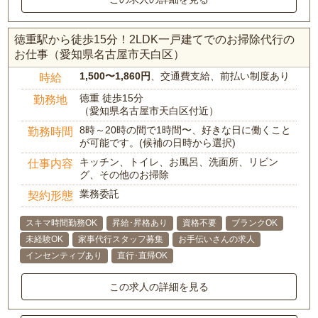
徳重駅から徒歩15分！2LDK一戸建てでのお掃除代行の
お仕事（愛知県名古屋市天白区）
1,500〜1,860円
、交通費支給、前払い制度あり
時給
徳重 徒歩15分
勤務地
（愛知県名古屋市天白区付近）
8時～20時の間で1時間〜、好きな日に働くこと
勤務時間
が可能です。(候補の日時から選択)
キッチン、トイレ、お風呂、洗面所、リビン
仕事内容
グ、その他のお掃除
業務委託
契約形態
スキマ時間勤務OK
昇給･昇格あり
資格不要
ブランクOK
未経験OK
家事代行スタッフ募集
お手伝いさんの求人
インセンティブあり
直行･直帰OK
この求人の詳細を見る