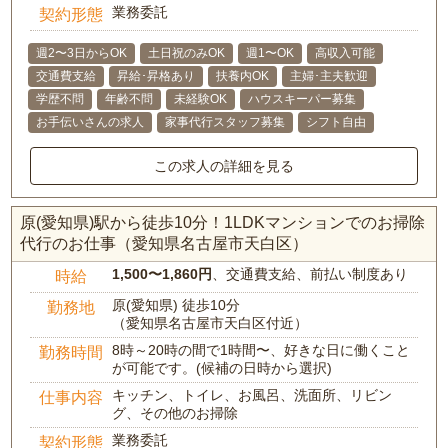
業務委託
契約形態
週2〜3日からOK
土日祝のみOK
週1〜OK
高収入可能
交通費支給
昇給･昇格あり
扶養内OK
主婦･主夫歓迎
学歴不問
年齢不問
未経験OK
ハウスキーパー募集
お手伝いさんの求人
家事代行スタッフ募集
シフト自由
この求人の詳細を見る
原(愛知県)駅から徒歩10分！1LDKマンションでのお掃除
代行のお仕事（愛知県名古屋市天白区）
1,500〜1,860円
、交通費支給、前払い制度あり
時給
原(愛知県) 徒歩10分
勤務地
（愛知県名古屋市天白区付近）
8時～20時の間で1時間〜、好きな日に働くこと
勤務時間
が可能です。(候補の日時から選択)
キッチン、トイレ、お風呂、洗面所、リビン
仕事内容
グ、その他のお掃除
業務委託
契約形態