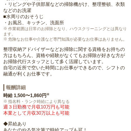
・リビングや子供部屋などの掃除機がけ、整理整頓、衣類
などのお洗濯
■水周りのおそうじ
・お風呂、キッチン、洗面所
作業範囲は日常のお掃除となり、ハウスクリーニングとは異なり
ます。
危険なお仕事や介護など専門知識が必要なお仕事はありません。
整理収納アドバイザーなどお掃除に関する資格をお持ちの
方はもちろん、資格や経験がなくてもお掃除が好きな方が
お掃除代行スタッフとして多く活躍しています。
自宅の近所で空いた時間にお仕事ができるので、シフトの
融通が利くお仕事です。
報酬詳細
※
時給
1,500〜1,860円
指名料・ランク時給により異なる
週３日勤務で月収10万円も可能
本業として月収30万以上も可能
◆昇給あり
あなたのやる気次第で時給アップも可！