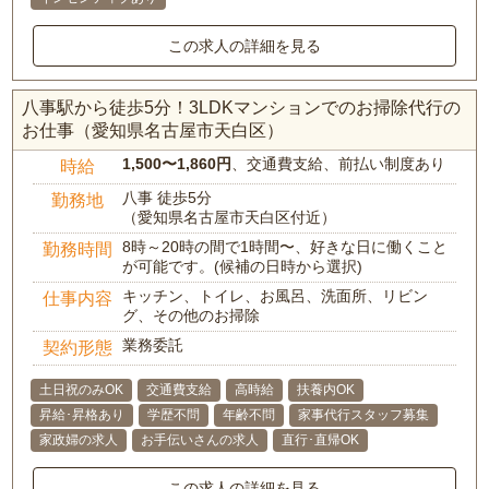
この求人の詳細を見る
八事駅から徒歩5分！3LDKマンションでのお掃除代行の
お仕事（愛知県名古屋市天白区）
1,500〜1,860円
、交通費支給、前払い制度あり
時給
八事 徒歩5分
勤務地
（愛知県名古屋市天白区付近）
8時～20時の間で1時間〜、好きな日に働くこと
勤務時間
が可能です。(候補の日時から選択)
キッチン、トイレ、お風呂、洗面所、リビン
仕事内容
グ、その他のお掃除
業務委託
契約形態
土日祝のみOK
交通費支給
高時給
扶養内OK
昇給･昇格あり
学歴不問
年齢不問
家事代行スタッフ募集
家政婦の求人
お手伝いさんの求人
直行･直帰OK
この求人の詳細を見る