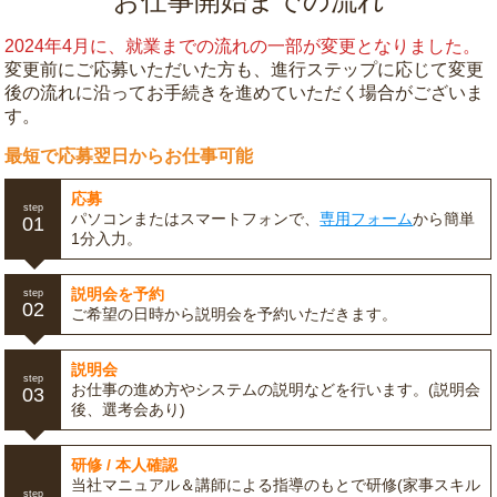
お仕事開始までの流れ
2024年4月に、就業までの流れの一部が変更となりました。
変更前にご応募いただいた方も、進行ステップに応じて変更
後の流れに沿ってお手続きを進めていただく場合がございま
す。
最短で応募翌日からお仕事可能
応募
step
パソコンまたはスマートフォンで、
専用フォーム
から簡単
01
1分入力。
説明会を予約
step
02
ご希望の日時から説明会を予約いただきます。
説明会
step
お仕事の進め方やシステムの説明などを行います。(説明会
03
後、選考会あり)
研修 / 本人確認
当社マニュアル＆講師による指導のもとで研修(家事スキル
step