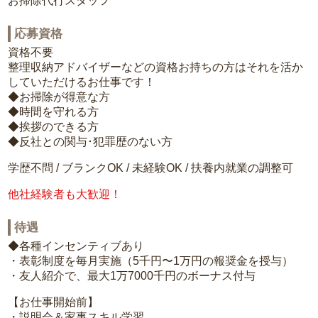
お掃除代行スタッフ
応募資格
資格不要
整理収納アドバイザーなどの資格お持ちの方はそれを活か
していただけるお仕事です！
◆お掃除が得意な方
◆時間を守れる方
◆挨拶のできる方
◆反社との関与･犯罪歴のない方
学歴不問 / ブランクOK / 未経験OK / 扶養内就業の調整可
他社経験者も大歓迎！
待遇
◆各種インセンティブあり
・表彰制度を毎月実施（5千円〜1万円の報奨金を授与）
・友人紹介で、最大1万7000千円のボーナス付与
【お仕事開始前】
・説明会＆家事スキル学習