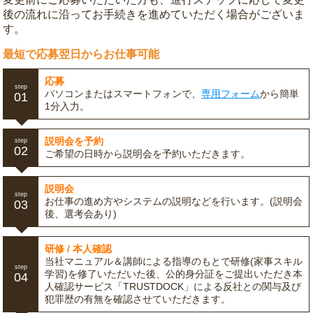
後の流れに沿ってお手続きを進めていただく場合がございま
す。
最短で応募翌日からお仕事可能
応募
step
パソコンまたはスマートフォンで、
専用フォーム
から簡単
01
1分入力。
説明会を予約
step
02
ご希望の日時から説明会を予約いただきます。
説明会
step
お仕事の進め方やシステムの説明などを行います。(説明会
03
後、選考会あり)
研修 / 本人確認
当社マニュアル＆講師による指導のもとで研修(家事スキル
step
学習)を修了いただいた後、公的身分証をご提出いただき本
04
人確認サービス「TRUSTDOCK」による反社との関与及び
犯罪歴の有無を確認させていただきます。