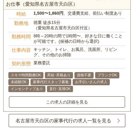
お仕事（愛知県名古屋市天白区）
1,500〜1,860円
、交通費支給、前払い制度あり
時給
徳重 徒歩15分
勤務地
（愛知県名古屋市天白区付近）
8時～20時の間で1時間〜、好きな日に働くこと
勤務時間
が可能です。(候補の日時から選択)
キッチン、トイレ、お風呂、洗面所、リビン
仕事内容
グ、その他のお掃除
業務委託
契約形態
スキマ時間勤務OK
昇給･昇格あり
資格不要
ブランクOK
未経験OK
家事代行スタッフ募集
お手伝いさんの求人
インセンティブあり
直行･直帰OK
この求人の詳細を見る
名古屋市天白区の家事代行の求人一覧を見る