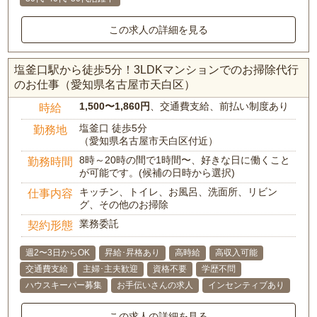
この求人の詳細を見る
塩釜口駅から徒歩5分！3LDKマンションでのお掃除代行
のお仕事（愛知県名古屋市天白区）
1,500〜1,860円
、交通費支給、前払い制度あり
時給
塩釜口 徒歩5分
勤務地
（愛知県名古屋市天白区付近）
8時～20時の間で1時間〜、好きな日に働くこと
勤務時間
が可能です。(候補の日時から選択)
キッチン、トイレ、お風呂、洗面所、リビン
仕事内容
グ、その他のお掃除
業務委託
契約形態
週2〜3日からOK
昇給･昇格あり
高時給
高収入可能
交通費支給
主婦･主夫歓迎
資格不要
学歴不問
ハウスキーパー募集
お手伝いさんの求人
インセンティブあり
この求人の詳細を見る