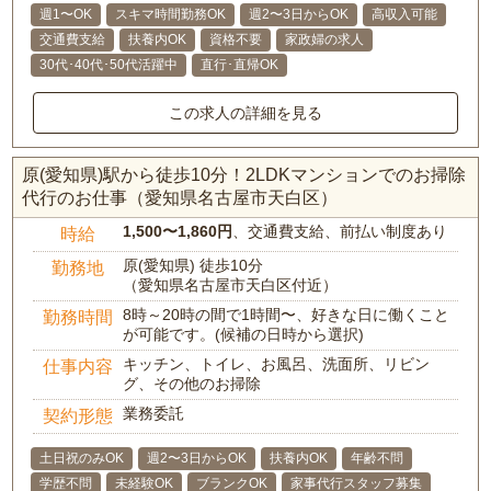
週1〜OK
スキマ時間勤務OK
週2〜3日からOK
高収入可能
交通費支給
扶養内OK
資格不要
家政婦の求人
30代･40代･50代活躍中
直行･直帰OK
この求人の詳細を見る
原(愛知県)駅から徒歩10分！2LDKマンションでのお掃除
代行のお仕事（愛知県名古屋市天白区）
1,500〜1,860円
、交通費支給、前払い制度あり
時給
原(愛知県) 徒歩10分
勤務地
（愛知県名古屋市天白区付近）
8時～20時の間で1時間〜、好きな日に働くこと
勤務時間
が可能です。(候補の日時から選択)
キッチン、トイレ、お風呂、洗面所、リビン
仕事内容
グ、その他のお掃除
業務委託
契約形態
土日祝のみOK
週2〜3日からOK
扶養内OK
年齢不問
学歴不問
未経験OK
ブランクOK
家事代行スタッフ募集