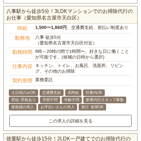
八事駅から徒歩5分！3LDKマンションでのお掃除代行の
お仕事（愛知県名古屋市天白区）
1,500〜1,860円
、交通費支給、前払い制度あり
時給
八事 徒歩5分
勤務地
（愛知県名古屋市天白区付近）
8時～20時の間で1時間〜、好きな日に働くこと
勤務時間
が可能です。(候補の日時から選択)
キッチン、トイレ、お風呂、洗面所、リビン
仕事内容
グ、その他のお掃除
業務委託
契約形態
土日祝のみOK
交通費支給
高時給
扶養内OK
昇給･昇格あり
学歴不問
年齢不問
家事代行スタッフ募集
家政婦の求人
お手伝いさんの求人
直行･直帰OK
この求人の詳細を見る
徳重駅から徒歩15分！2LDK一戸建てでのお掃除代行の