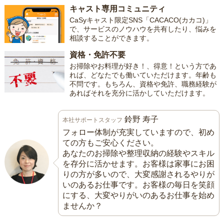
キャスト専用コミュニティ
CaSyキャスト限定SNS「CACACO(カカコ)」
で、サービスのノウハウを共有したり、悩みを
相談することができます。
資格・免許不要
お掃除やお料理が好き！、得意！という方であ
れば、どなたでも働いていただけます。年齢も
不問です。もちろん、資格や免許、職務経験が
あればそれを充分に活かしていただけます。
鈴野 寿子
本社サポートスタッフ
フォロー体制が充実していますので、初め
ての方もご安心ください。
あなたのお掃除や整理収納の経験やスキル
を存分に活かせます。お客様は家事にお困
りの方が多いので、大変感謝されるやりが
いのあるお仕事です。お客様の毎日を笑顔
にする、大変やりがいのあるお仕事を始め
ませんか？