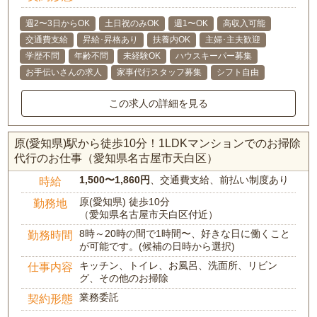
週2〜3日からOK
土日祝のみOK
週1〜OK
高収入可能
交通費支給
昇給･昇格あり
扶養内OK
主婦･主夫歓迎
学歴不問
年齢不問
未経験OK
ハウスキーパー募集
お手伝いさんの求人
家事代行スタッフ募集
シフト自由
この求人の詳細を見る
原(愛知県)駅から徒歩10分！1LDKマンションでのお掃除
代行のお仕事（愛知県名古屋市天白区）
1,500〜1,860円
、交通費支給、前払い制度あり
時給
原(愛知県) 徒歩10分
勤務地
（愛知県名古屋市天白区付近）
8時～20時の間で1時間〜、好きな日に働くこと
勤務時間
が可能です。(候補の日時から選択)
キッチン、トイレ、お風呂、洗面所、リビン
仕事内容
グ、その他のお掃除
業務委託
契約形態