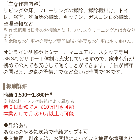
【主な作業内容】
リビングや床、フローリングの掃除、掃除機掛け、トイ
レ、浴室、洗面所の掃除、キッチン、ガスコンロの掃除、
整理整頓など
作業範囲は日常のお掃除となり、ハウスクリーニングとは異なり
ます。
危険なお仕事や介護など専門知識が必要なお仕事はありません。
オンライン研修やセミナー、マニュアル、スタッフ専用
SNSなどサポート体制も充実していますので、家事代行が
初めての人でも安心して働くことができます。子供が留守
の間だけ、夕食の準備までなど空いた時間でOKです。
報酬詳細
※
時給
1,500〜1,860円
指名料・ランク時給により異なる
週３日勤務で月収10万円も可能
本業として月収30万以上も可能
◆昇給あり
あなたのやる気次第で時給アップも可！
◆交通費：別途支給。お客様によっては交通費を増額され