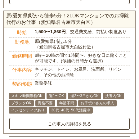
原(愛知県)駅から徒歩5分！2LDKマンションでのお掃除
代行のお仕事（愛知県名古屋市天白区）
1,500〜1,860円
、交通費支給、前払い制度あり
時給
原(愛知県) 徒歩5分
勤務地
（愛知県名古屋市天白区付近）
8時～20時の間で1時間〜、好きな日に働くこと
勤務時間
が可能です。(候補の日時から選択)
キッチン、トイレ、お風呂、洗面所、リビン
仕事内容
グ、その他のお掃除
業務委託
契約形態
スキマ時間勤務OK
週1〜OK
週2〜3日からOK
扶養内OK
ブランクOK
資格不要
年齢不問
お手伝いさんの求人
インセンティブあり
30代･40代･50代活躍中
この求人の詳細を見る