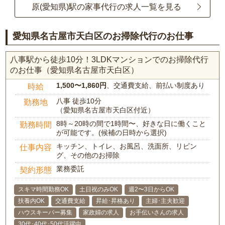
原(愛知県)駅の家事代行の求人一覧を見る
愛知県名古屋市天白区のお掃除代行のお仕事
八事駅から徒歩10分！3LDKマンションでのお掃除代行
のお仕事（愛知県名古屋市天白区）
1,500〜1,860円
、交通費支給、前払い制度あり
時給
八事 徒歩10分
勤務地
（愛知県名古屋市天白区付近）
8時～20時の間で1時間〜、好きな日に働くこと
勤務時間
が可能です。(候補の日時から選択)
キッチン、トイレ、お風呂、洗面所、リビン
仕事内容
グ、その他のお掃除
業務委託
契約形態
スキマ時間勤務OK
土日祝のみOK
週2〜3日からOK
扶養内OK
交通費支給
昇給･昇格あり
主婦･主夫歓迎
ハウスキーパー募集
家政婦の求人
お手伝いさんの求人
30代･40代･50代活躍中