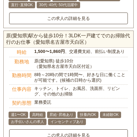
直行･直帰OK
30代･40代･50代活躍中
この求人の詳細を見る
原(愛知県)駅から徒歩10分！3LDK一戸建てでのお掃除代
行のお仕事（愛知県名古屋市天白区）
1,500〜1,860円
、交通費支給、前払い制度あり
時給
原(愛知県) 徒歩10分
勤務地
（愛知県名古屋市天白区付近）
8時～20時の間で1時間〜、好きな日に働くこと
勤務時間
が可能です。(候補の日時から選択)
キッチン、トイレ、お風呂、洗面所、リビン
仕事内容
グ、その他のお掃除
業務委託
契約形態
週1〜OK
高時給
昇給･昇格あり
扶養内OK
未経験OK
お手伝いさんの求人
インセンティブあり
この求人の詳細を見る