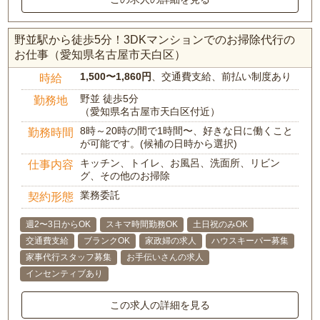
野並駅から徒歩5分！3DKマンションでのお掃除代行の
お仕事（愛知県名古屋市天白区）
1,500〜1,860円
、交通費支給、前払い制度あり
時給
野並 徒歩5分
勤務地
（愛知県名古屋市天白区付近）
8時～20時の間で1時間〜、好きな日に働くこと
勤務時間
が可能です。(候補の日時から選択)
キッチン、トイレ、お風呂、洗面所、リビン
仕事内容
グ、その他のお掃除
業務委託
契約形態
週2〜3日からOK
スキマ時間勤務OK
土日祝のみOK
交通費支給
ブランクOK
家政婦の求人
ハウスキーパー募集
家事代行スタッフ募集
お手伝いさんの求人
インセンティブあり
この求人の詳細を見る