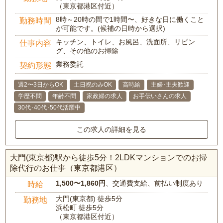
（東京都港区付近）
8時～20時の間で1時間〜、好きな日に働くこと
勤務時間
が可能です。(候補の日時から選択)
キッチン、トイレ、お風呂、洗面所、リビン
仕事内容
グ、その他のお掃除
業務委託
契約形態
週2〜3日からOK
土日祝のみOK
高時給
主婦･主夫歓迎
学歴不問
年齢不問
家政婦の求人
お手伝いさんの求人
30代･40代･50代活躍中
この求人の詳細を見る
大門(東京都)駅から徒歩5分！2LDKマンションでのお掃
除代行のお仕事（東京都港区）
1,500〜1,860円
、交通費支給、前払い制度あり
時給
大門(東京都) 徒歩5分
勤務地
浜松町 徒歩5分
（東京都港区付近）