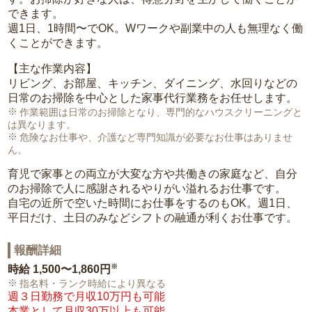
できます。
週1日、1時間〜でOK。Wワークや副業中の人も無理なく働
くことができます。
【主な作業内容】
リビング、お部屋、キッチン、ダイニング、水回りなどの
日常のお掃除を中心とした家事代行業務をお任せします。
作業範囲は日常のお掃除となり、専門的なハウスクリーニングと
は異なります。
危険なお仕事や、介護など専門知識が必要なお仕事はありませ
ん。
育児で家事との両立が大変な方や共働きの家庭など、自分
のお掃除で人に感謝されるやりがい溢れるお仕事です。
自宅の近所で空いた時間にお仕事をするのもOK。週1日、
平日だけ、土日のみなどシフトの融通が利くお仕事です。
報酬詳細
※
時給
1,500〜1,860円
指名料・ランク時給により異なる
週３日勤務で月収10万円も可能
本業として月収30万以上も可能