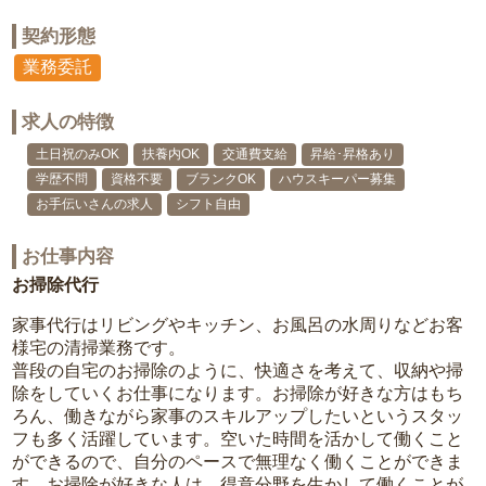
契約形態
業務委託
求人の特徴
土日祝のみOK
扶養内OK
交通費支給
昇給･昇格あり
学歴不問
資格不要
ブランクOK
ハウスキーパー募集
お手伝いさんの求人
シフト自由
お仕事内容
お掃除代行
家事代行はリビングやキッチン、お風呂の水周りなどお客
様宅の清掃業務です。
普段の自宅のお掃除のように、快適さを考えて、収納や掃
除をしていくお仕事になります。お掃除が好きな方はもち
ろん、働きながら家事のスキルアップしたいというスタッ
フも多く活躍しています。空いた時間を活かして働くこと
ができるので、自分のペースで無理なく働くことができま
す。お掃除が好きな人は、得意分野を生かして働くことが