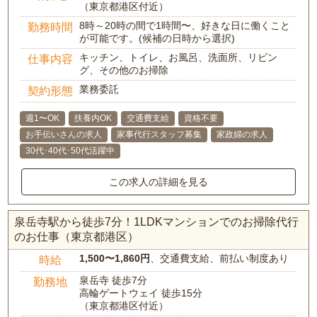
（東京都港区付近）
8時～20時の間で1時間〜、好きな日に働くこと
勤務時間
が可能です。(候補の日時から選択)
キッチン、トイレ、お風呂、洗面所、リビン
仕事内容
グ、その他のお掃除
業務委託
契約形態
週1〜OK
扶養内OK
交通費支給
資格不要
お手伝いさんの求人
家事代行スタッフ募集
家政婦の求人
30代･40代･50代活躍中
この求人の詳細を見る
泉岳寺駅から徒歩7分！1LDKマンションでのお掃除代行
のお仕事（東京都港区）
1,500〜1,860円
、交通費支給、前払い制度あり
時給
泉岳寺 徒歩7分
勤務地
高輪ゲートウェイ 徒歩15分
（東京都港区付近）