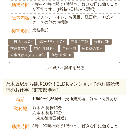
8時～20時の間で1時間〜、好きな日に働くこと
勤務時間
が可能です。(候補の日時から選択)
キッチン、トイレ、お風呂、洗面所、リビン
仕事内容
グ、その他のお掃除
業務委託
契約形態
土日祝のみOK
週2〜3日からOK
高収入可能
扶養内OK
交通費支給
昇給･昇格あり
年齢不問
家政婦の求人
家事代行スタッフ募集
直行･直帰OK
この求人の詳細を見る
乃木坂駅から徒歩10分！2LDKマンションでのお掃除代
行のお仕事（東京都港区）
1,500〜1,860円
、交通費支給、前払い制度あり
時給
乃木坂 徒歩10分
勤務地
六本木 徒歩10分
（東京都港区付近）
8時～20時の間で1時間〜、好きな日に働くこと
勤務時間