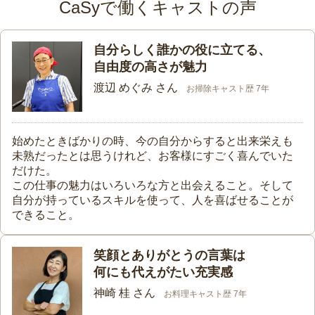
CaSyで働くキャストの声
自分らしく誰かの役に立てる、
自由度の高さが魅力
渡辺 めぐみ さん
お掃除キャスト歴 7年
始めたときばかりの時、今の自分からすると出来栄えも
未熟だったとは思うけれど、お客様にすごく喜んでいた
だけた。
この仕事の魅力はいろいろな方と出会えること。そして
自分が持っているスキルを使って、人を喜ばせることが
できること。
笑顔とありがとうの言葉は
何にも代えがたい充実感
神崎 桂 さん
お料理キャスト歴 7年