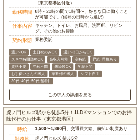
（東京都港区付近）
8時～20時の間で1時間〜、好きな日に働くこと
勤務時間
が可能です。(候補の日時から選択)
キッチン、トイレ、お風呂、洗面所、リビン
仕事内容
グ、その他のお掃除
業務委託
契約形態
週1〜OK
土日祝のみOK
週2〜3日からOK
スキマ時間勤務OK
高収入可能
高時給
昇給･昇格あり
資格不要
年齢不問
未経験OK
学歴不問
お手伝いさんの求人
家政婦の求人
シフト自由
30代･40代･50代活躍中
この求人の詳細を見る
虎ノ門ヒルズ駅から徒歩5分！1LDKマンションでのお掃
除代行のお仕事（東京都港区）
1,500〜1,860円
、交通費支給、前払い制度あり
時給
虎ノ門ヒルズ 徒歩5分
勤務地