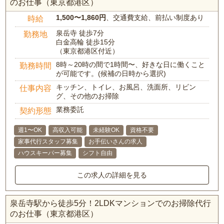
のお仕事（東京都港区）
1,500〜1,860円
、交通費支給、前払い制度あり
時給
泉岳寺 徒歩7分
勤務地
白金高輪 徒歩15分
（東京都港区付近）
8時～20時の間で1時間〜、好きな日に働くこと
勤務時間
が可能です。(候補の日時から選択)
キッチン、トイレ、お風呂、洗面所、リビン
仕事内容
グ、その他のお掃除
業務委託
契約形態
週1〜OK
高収入可能
未経験OK
資格不要
家事代行スタッフ募集
お手伝いさんの求人
ハウスキーパー募集
シフト自由
この求人の詳細を見る
泉岳寺駅から徒歩5分！2LDKマンションでのお掃除代行
のお仕事（東京都港区）