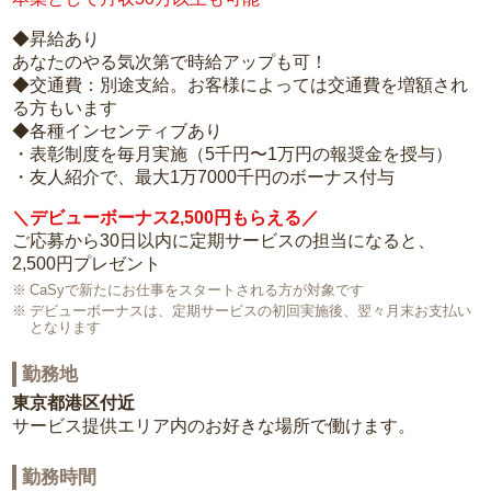
◆昇給あり
あなたのやる気次第で時給アップも可！
◆交通費：別途支給。お客様によっては交通費を増額され
る方もいます
◆各種インセンティブあり
・表彰制度を毎月実施（5千円〜1万円の報奨金を授与）
・友人紹介で、最大1万7000千円のボーナス付与
＼デビューボーナス2,500円もらえる／
ご応募から30日以内に定期サービスの担当になると、
2,500円プレゼント
CaSyで新たにお仕事をスタートされる方が対象です
デビューボーナスは、定期サービスの初回実施後、翌々月末お支払い
となります
勤務地
東京都港区付近
サービス提供エリア内のお好きな場所で働けます。
勤務時間