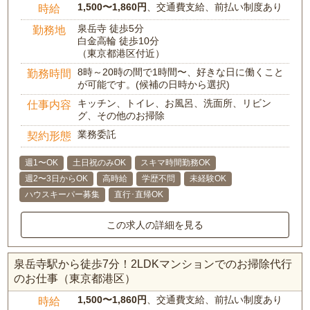
1,500〜1,860円
、交通費支給、前払い制度あり
時給
泉岳寺 徒歩5分
勤務地
白金高輪 徒歩10分
（東京都港区付近）
8時～20時の間で1時間〜、好きな日に働くこと
勤務時間
が可能です。(候補の日時から選択)
キッチン、トイレ、お風呂、洗面所、リビン
仕事内容
グ、その他のお掃除
業務委託
契約形態
週1〜OK
土日祝のみOK
スキマ時間勤務OK
週2〜3日からOK
高時給
学歴不問
未経験OK
ハウスキーパー募集
直行･直帰OK
この求人の詳細を見る
泉岳寺駅から徒歩7分！2LDKマンションでのお掃除代行
のお仕事（東京都港区）
1,500〜1,860円
、交通費支給、前払い制度あり
時給