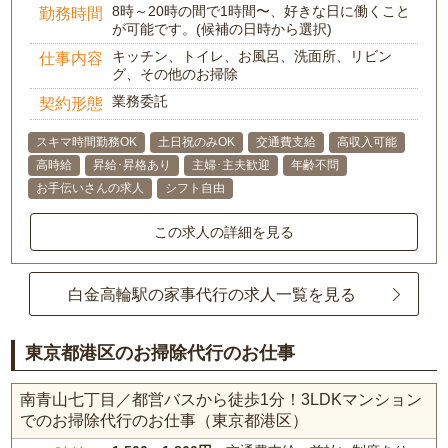
8時～20時の間で1時間〜、好きな日に働くこと
勤務時間
が可能です。(候補の日時から選択)
キッチン、トイレ、お風呂、洗面所、リビン
仕事内容
グ、その他のお掃除
業務委託
契約形態
スキマ時間勤務OK
土日祝のみOK
交通費支給
高収入可能
高時給
昇給･昇格あり
主婦･主夫歓迎
年齢不問
お手伝いさんの求人
シフト自由
この求人の詳細を見る
白金高輪駅の家事代行の求人一覧を見る
東京都港区のお掃除代行のお仕事
南青山七丁目／都営バスから徒歩1分！3LDKマンション
でのお掃除代行のお仕事（東京都港区）