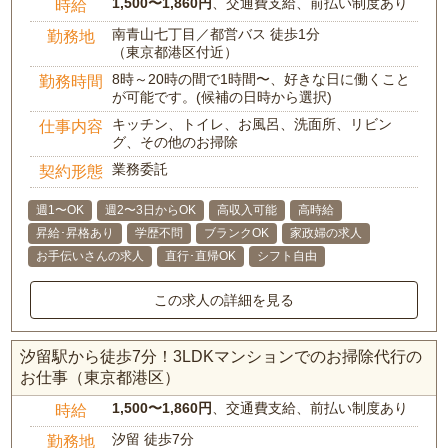
1,500〜1,860円
、交通費支給、前払い制度あり
時給
南青山七丁目／都営バス 徒歩1分
勤務地
（東京都港区付近）
8時～20時の間で1時間〜、好きな日に働くこと
勤務時間
が可能です。(候補の日時から選択)
キッチン、トイレ、お風呂、洗面所、リビン
仕事内容
グ、その他のお掃除
業務委託
契約形態
週1〜OK
週2〜3日からOK
高収入可能
高時給
昇給･昇格あり
学歴不問
ブランクOK
家政婦の求人
お手伝いさんの求人
直行･直帰OK
シフト自由
この求人の詳細を見る
汐留駅から徒歩7分！3LDKマンションでのお掃除代行の
お仕事（東京都港区）
1,500〜1,860円
、交通費支給、前払い制度あり
時給
汐留 徒歩7分
勤務地