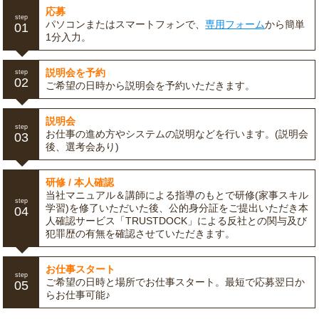
応募
step
パソコンまたはスマートフォンで、
専用フォーム
から簡単
01
1分入力。
説明会を予約
step
02
ご希望の日時から説明会を予約いただきます。
説明会
step
お仕事の進め方やシステムの説明などを行います。(説明会
03
後、選考会あり)
研修 / 本人確認
当社マニュアル＆講師による指導のもとで研修(家事スキル
step
学習)を修了いただいた後、公的身分証をご提出いただき本
04
人確認サービス「TRUSTDOCK」による反社との関与及び
犯罪歴の有無を確認させていただきます。
お仕事スタート
step
ご希望の日時と場所でお仕事スタート。最短で応募翌日か
05
らお仕事可能♪