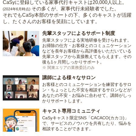
CaSyに登録している家事代行キャストは20,000人以上。
その多くが、家事代行未経験者でした。
(2024年6月時点)
それでもCaSy本部のサポートの下、多くのキャストが活躍
し、たくさんのお客様を笑顔にしています。
先輩スタッフによるサポート制度
先輩スタッフによる実地研修を受けられます。
お掃除の仕方・お客様とのコミュニケーション
などを長年お客様から高評価をいただいている
先輩スタッフから直接教えてもらえます。その
後も1ヶ月間しっかりサポート。
※ 関東エリアの業務委託のみ
講師による様々なサロン
お客様とのコミュニケーションを練習するサロ
ン・ちょっとした不安を相談するサロンなどが
あなたの不安・お悩みに合わせて、講師がしっ
かりサポートします。
キャスト専用コミュニティ
CaSyキャスト限定SNS「CACACO(カカコ)」
で、サービスのノウハウを共有したり、悩みを
相談することができます。