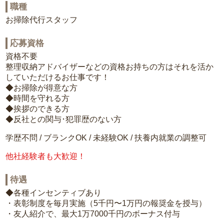
職種
お掃除代行スタッフ
応募資格
資格不要
整理収納アドバイザーなどの資格お持ちの方はそれを活か
していただけるお仕事です！
◆お掃除が得意な方
◆時間を守れる方
◆挨拶のできる方
◆反社との関与･犯罪歴のない方
学歴不問 / ブランクOK / 未経験OK / 扶養内就業の調整可
他社経験者も大歓迎！
待遇
◆各種インセンティブあり
・表彰制度を毎月実施（5千円〜1万円の報奨金を授与）
・友人紹介で、最大1万7000千円のボーナス付与