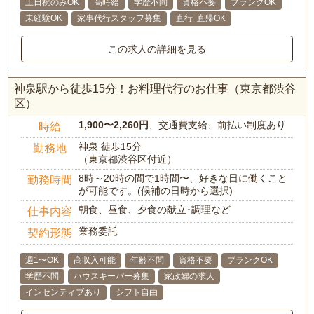
土日祝のみOK
高時給
学歴不問
資格不要
ブランクOK
未経験OK
家事代行スタッフ募集
直行･直帰OK
この求人の詳細を見る
神泉駅から徒歩15分！お料理代行のお仕事（東京都渋谷
区）
1,900〜2,260円
、交通費支給、前払い制度あり
時給
神泉 徒歩15分
勤務地
（東京都渋谷区付近）
8時～20時の間で1時間〜、好きな日に働くこと
勤務時間
が可能です。(候補の日時から選択)
朝食、昼食、夕食の献立･調理など
仕事内容
業務委託
契約形態
週1〜OK
高収入可能
年齢不問
資格不要
ブランクOK
学歴不問
ハウスキーパー募集
家政婦の求人
インセンティブあり
シフト自由