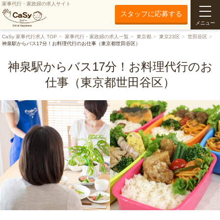
家事代行・家政婦の求人サイト
スタッフに応募する
メニュー
CaSy 家事代行求人 TOP
家事代行・家政婦の求人一覧
東京都
東京23区
世田谷区
神泉駅からバス17分！お料理代行のお仕事（東京都世田谷区）
神泉駅からバス17分！お料理代行のお
仕事（東京都世田谷区）