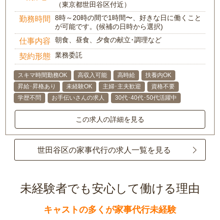
（東京都世田谷区付近）
8時～20時の間で1時間〜、好きな日に働くこと
勤務時間
が可能です。(候補の日時から選択)
朝食、昼食、夕食の献立･調理など
仕事内容
業務委託
契約形態
スキマ時間勤務OK
高収入可能
高時給
扶養内OK
昇給･昇格あり
未経験OK
主婦･主夫歓迎
資格不要
学歴不問
お手伝いさんの求人
30代･40代･50代活躍中
この求人の詳細を見る
世田谷区の家事代行の求人一覧を見る
未経験者でも安心して働ける理由
キャストの多くが家事代行未経験