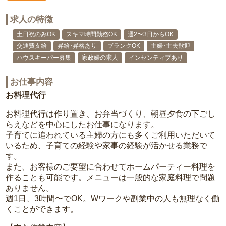
求人の特徴
土日祝のみOK
スキマ時間勤務OK
週2〜3日からOK
交通費支給
昇給･昇格あり
ブランクOK
主婦･主夫歓迎
ハウスキーパー募集
家政婦の求人
インセンティブあり
お仕事内容
お料理代行
お料理代行は作り置き、お弁当づくり、朝昼夕食の下ごし
らえなどを中心にしたお仕事になります。
子育てに追われている主婦の方にも多くご利用いただいて
いるため、子育ての経験や家事の経験が活かせる業務で
す。
また、お客様のご要望に合わせてホームパーティー料理を
作ることも可能です。メニューは一般的な家庭料理で問題
ありません。
週1日、3時間〜でOK。Wワークや副業中の人も無理なく働
くことができます。