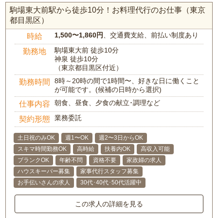
駒場東大前駅から徒歩10分！お料理代行のお仕事（東京
都目黒区）
1,500〜1,860円
、交通費支給、前払い制度あり
時給
駒場東大前 徒歩10分
勤務地
神泉 徒歩10分
（東京都目黒区付近）
8時～20時の間で1時間〜、好きな日に働くこと
勤務時間
が可能です。(候補の日時から選択)
朝食、昼食、夕食の献立･調理など
仕事内容
業務委託
契約形態
土日祝のみOK
週1〜OK
週2〜3日からOK
スキマ時間勤務OK
高時給
扶養内OK
高収入可能
ブランクOK
年齢不問
資格不要
家政婦の求人
ハウスキーパー募集
家事代行スタッフ募集
お手伝いさんの求人
30代･40代･50代活躍中
この求人の詳細を見る