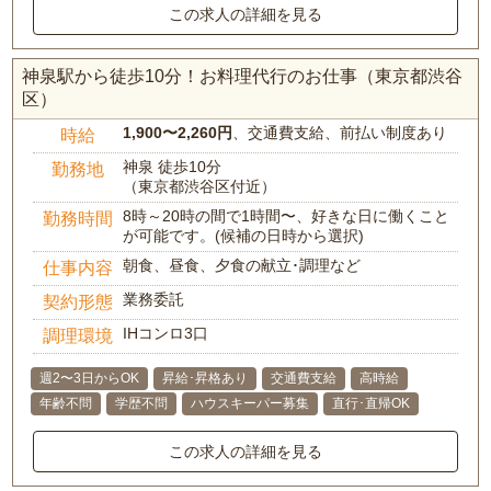
この求人の詳細を見る
神泉駅から徒歩10分！お料理代行のお仕事（東京都渋谷
区）
1,900〜2,260円
、交通費支給、前払い制度あり
時給
神泉 徒歩10分
勤務地
（東京都渋谷区付近）
8時～20時の間で1時間〜、好きな日に働くこと
勤務時間
が可能です。(候補の日時から選択)
朝食、昼食、夕食の献立･調理など
仕事内容
業務委託
契約形態
IHコンロ3口
調理環境
週2〜3日からOK
昇給･昇格あり
交通費支給
高時給
年齢不問
学歴不問
ハウスキーパー募集
直行･直帰OK
この求人の詳細を見る