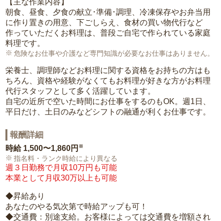
【主な作業内容】
朝食、昼食、夕食の献立･準備･調理、冷凍保存やお弁当用
に作り置きの用意、下ごしらえ、食材の買い物代行など
作っていただくお料理は、普段ご自宅で作られている家庭
料理です。
危険なお仕事や介護など専門知識が必要なお仕事はありません。
栄養士、調理師などお料理に関する資格をお持ちの方はも
ちろん、資格や経験がなくてもお料理が好きな方がお料理
代行スタッフとして多く活躍しています。
自宅の近所で空いた時間にお仕事をするのもOK。週1日、
平日だけ、土日のみなどシフトの融通が利くお仕事です。
報酬詳細
※
時給
1,500〜1,860円
指名料・ランク時給により異なる
週３日勤務で月収10万円も可能
本業として月収30万以上も可能
◆昇給あり
あなたのやる気次第で時給アップも可！
◆交通費：別途支給。お客様によっては交通費を増額され