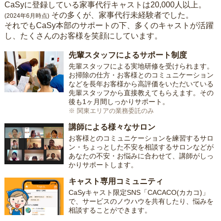
CaSyに登録している家事代行キャストは20,000人以上。
その多くが、家事代行未経験者でした。
(2024年6月時点)
それでもCaSy本部のサポートの下、多くのキャストが活躍
し、たくさんのお客様を笑顔にしています。
先輩スタッフによるサポート制度
先輩スタッフによる実地研修を受けられます。
お掃除の仕方・お客様とのコミュニケーション
などを長年お客様から高評価をいただいている
先輩スタッフから直接教えてもらえます。その
後も1ヶ月間しっかりサポート。
※ 関東エリアの業務委託のみ
講師による様々なサロン
お客様とのコミュニケーションを練習するサロ
ン・ちょっとした不安を相談するサロンなどが
あなたの不安・お悩みに合わせて、講師がしっ
かりサポートします。
キャスト専用コミュニティ
CaSyキャスト限定SNS「CACACO(カカコ)」
で、サービスのノウハウを共有したり、悩みを
相談することができます。