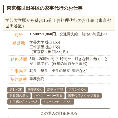
東京都世田谷区の家事代行のお仕事
学芸大学駅から徒歩15分！お料理代行のお仕事（東京都
世田谷区）
1,500〜1,860円
、交通費支給、前払い制度あり
時給
学芸大学 徒歩15分
勤務地
三軒茶屋 徒歩15分
（東京都世田谷区付近）
8時～20時の間で1時間〜、好きな日に働くこと
勤務時間
が可能です。(候補の日時から選択)
朝食、昼食、夕食の献立･調理など
仕事内容
業務委託
契約形態
週1〜OK
扶養内OK
高収入可能
ブランクOK
家政婦の求人
ハウスキーパー募集
家事代行スタッフ募集
お手伝いさんの求人
インセンティブあり
この求人の詳細を見る