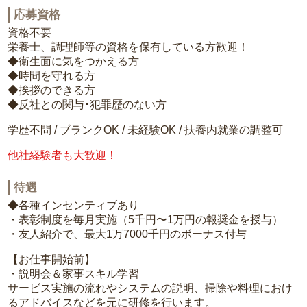
応募資格
資格不要
栄養士、調理師等の資格を保有している方歓迎！
◆衛生面に気をつかえる方
◆時間を守れる方
◆挨拶のできる方
◆反社との関与･犯罪歴のない方
学歴不問 / ブランクOK / 未経験OK / 扶養内就業の調整可
他社経験者も大歓迎！
待遇
◆各種インセンティブあり
・表彰制度を毎月実施（5千円〜1万円の報奨金を授与）
・友人紹介で、最大1万7000千円のボーナス付与
【お仕事開始前】
・説明会＆家事スキル学習
サービス実施の流れやシステムの説明、掃除や料理におけ
るアドバイスなどを元に研修を行います。