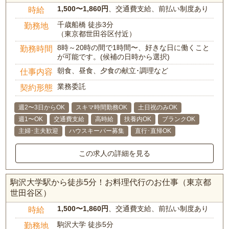
1,500〜1,860円
、交通費支給、前払い制度あり
時給
千歳船橋 徒歩3分
勤務地
（東京都世田谷区付近）
8時～20時の間で1時間〜、好きな日に働くこと
勤務時間
が可能です。(候補の日時から選択)
朝食、昼食、夕食の献立･調理など
仕事内容
業務委託
契約形態
週2〜3日からOK
スキマ時間勤務OK
土日祝のみOK
週1〜OK
交通費支給
高時給
扶養内OK
ブランクOK
主婦･主夫歓迎
ハウスキーパー募集
直行･直帰OK
この求人の詳細を見る
駒沢大学駅から徒歩5分！お料理代行のお仕事（東京都
世田谷区）
1,500〜1,860円
、交通費支給、前払い制度あり
時給
駒沢大学 徒歩5分
勤務地