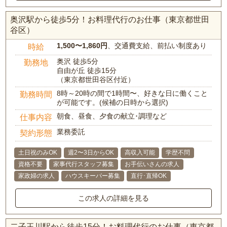
奥沢駅から徒歩5分！お料理代行のお仕事（東京都世田
谷区）
1,500〜1,860円
、交通費支給、前払い制度あり
時給
奥沢 徒歩5分
勤務地
自由が丘 徒歩15分
（東京都世田谷区付近）
8時～20時の間で1時間〜、好きな日に働くこと
勤務時間
が可能です。(候補の日時から選択)
朝食、昼食、夕食の献立･調理など
仕事内容
業務委託
契約形態
土日祝のみOK
週2〜3日からOK
高収入可能
学歴不問
資格不要
家事代行スタッフ募集
お手伝いさんの求人
家政婦の求人
ハウスキーパー募集
直行･直帰OK
この求人の詳細を見る
二子玉川駅から徒歩15分！お料理代行のお仕事（東京都