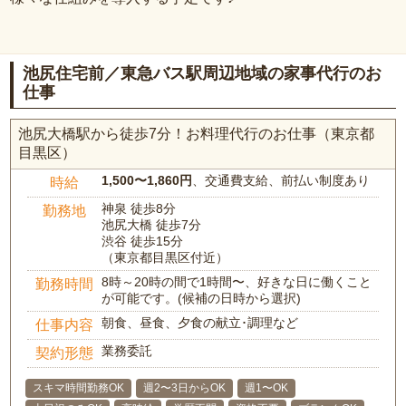
池尻住宅前／東急バス駅周辺地域の家事代行のお
仕事
池尻大橋駅から徒歩7分！お料理代行のお仕事（東京都
目黒区）
1,500〜1,860円
、交通費支給、前払い制度あり
時給
神泉 徒歩8分
勤務地
池尻大橋 徒歩7分
渋谷 徒歩15分
（東京都目黒区付近）
8時～20時の間で1時間〜、好きな日に働くこと
勤務時間
が可能です。(候補の日時から選択)
朝食、昼食、夕食の献立･調理など
仕事内容
業務委託
契約形態
スキマ時間勤務OK
週2〜3日からOK
週1〜OK