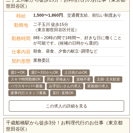
世田谷区）
1,500〜1,860円
、交通費支給、前払い制度あり
時給
二子玉川 徒歩15分
勤務地
（東京都世田谷区付近）
8時～20時の間で1時間〜、好きな日に働くこと
勤務時間
が可能です。(候補の日時から選択)
朝食、昼食、夕食の献立･調理など
仕事内容
業務委託
契約形態
週1〜OK
週2〜3日からOK
土日祝のみOK
スキマ時間勤務OK
昇給･昇格あり
資格不要
主婦･主夫歓迎
ハウスキーパー募集
お手伝いさんの求人
家政婦の求人
家事代行スタッフ募集
直行･直帰OK
この求人の詳細を見る
千歳船橋駅から徒歩3分！お料理代行のお仕事（東京都
世田谷区）