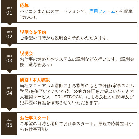
応募
step
パソコンまたはスマートフォンで、
専用フォーム
から簡単
01
1分入力。
説明会を予約
step
02
ご希望の日時から説明会を予約いただきます。
説明会
step
お仕事の進め方やシステムの説明などを行います。(説明会
03
後、選考会あり)
研修 / 本人確認
当社マニュアル＆講師による指導のもとで研修(家事スキル
step
学習)を修了いただいた後、公的身分証をご提出いただき本
04
人確認サービス「TRUSTDOCK」による反社との関与及び
犯罪歴の有無を確認させていただきます。
お仕事スタート
step
ご希望の日時と場所でお仕事スタート。最短で応募翌日か
05
らお仕事可能♪