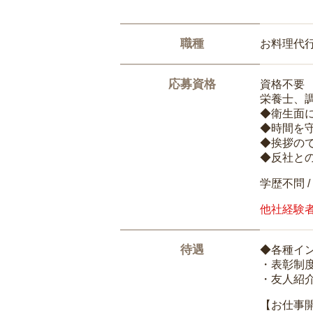
職種
お料理代
応募資格
資格不要
栄養士、
◆衛生面
◆時間を
◆挨拶の
◆反社と
学歴不問 /
他社経験
待遇
◆各種イ
・表彰制
・友人紹介
【お仕事