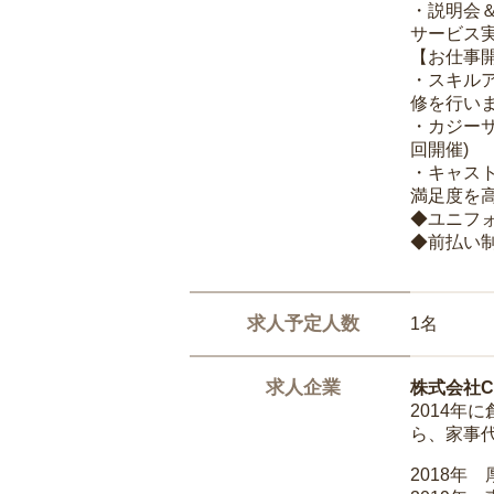
・説明会
サービス
【お仕事
・スキル
修を行いま
・カジー
回開催)
・キャス
満足度を高
◆ユニフ
◆前払い
求人予定人数
1名
求人企業
株式会社Ca
2014
ら、家事
2018年