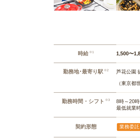
※1
時給
1,500〜1,
※2
勤務地･最寄り駅
芦花公園 
（東京都
※3
勤務時間・シフト
8時～20
最低就業
契約形態
業務委託