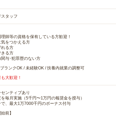
行スタッフ
調理師等の資格を保有している方歓迎！
に気をつかえる方
守れる方
できる方
の関与･犯罪歴のない方
 ブランクOK / 未経験OK / 扶養内就業の調整可
者も大歓迎！
ンセンティブあり
度を毎月実施（5千円〜1万円の報奨金を授与）
で、最大1万7000千円のボーナス付与
開始前】