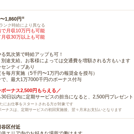
※
0〜1,860円
ランク時給により異なる
で月収10万円も可能
月収30万以上も可能
り
やる気次第で時給アップも可！
：別途支給。お客様によっては交通費を増額される方もいます
ンセンティブあり
度を毎月実施（5千円〜1万円の報奨金を授与）
で、最大1万7000千円のボーナス付与
ボーナス2,500円もらえる／
30日以内に定期サービスの担当になると、2,500円プレゼント
で新たにお仕事をスタートされる方が対象です
ボーナスは、定期サービスの初回実施後、翌々月末お支払いとなります
田谷区付近
提供エリア内のお好きな場所で働けます。