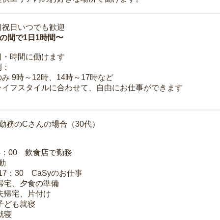
日祝日いつでも歓迎
時の間で1日1時間〜
日・時間に働けます
例：
み 9時～12時、14時～17時など
ライフスタイルに合わせて、自由にお仕事ができます
勤務のCさんの場合（30代）
14：00 飲食店で勤務
移動
～17：30 CaSyのお仕事
 帰宅、夕食の準備
 夫帰宅、片付け
 子ども就寝
就寝