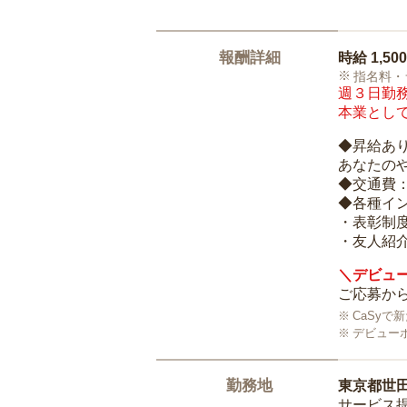
報酬詳細
時給
1,50
指名料・
週３日勤務
本業として
◆昇給あ
あなたの
◆交通費
◆各種イ
・表彰制
・友人紹介
＼デビュー
ご応募から
CaSy
デビュー
勤務地
東京都世
サービス