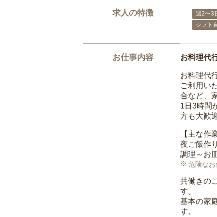
求人の特徴
週2〜3
シフト
お仕事内容
お料理代
お料理代
ご利用い
合など、
1日3時
方も大歓
【主な作
夜ご飯作
調理～お
危険なお
共働きの
す。
基本の家
す。