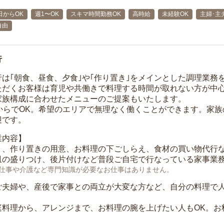
日からOK
週1〜OK
スキマ時間勤務OK
高時給
未経験OK
主婦･主
自由
行
行は｢朝食、昼食、夕食｣や｢作り置き｣をメインとした調理業務
ただくお客様は育児や共働きで料理する時間が取れない方が中
家族構成に合わせたメニューのご提案もいたします。
間からでOK。希望のエリアで無理なく働くことができます。家
迎です。
業内容】
り、作り置きの用意、お料理の下ごしらえ、食材の買い物代行
皿の盛りつけ、後片付けなど普段ご自宅で行なっている家事業
仕事や介護など専門知識が必要なお仕事はありません。
ご夫婦や、産後で家事との両立が大変な方など、自分の料理で
庭料理から、アレンジまで、お料理の腕を上げたい人もOK。お