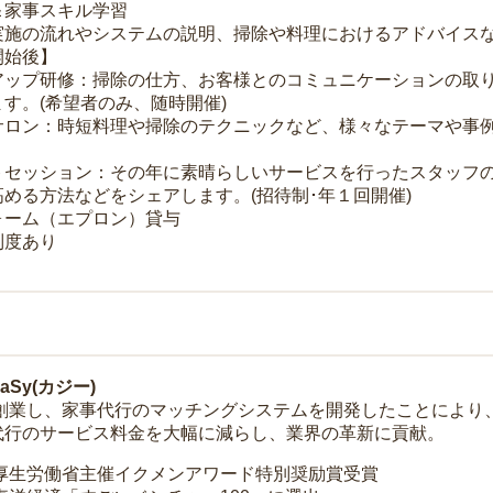
＆家事スキル学習
実施の流れやシステムの説明、掃除や料理におけるアドバイス
開始後】
アップ研修：掃除の仕方、お客様とのコミュニケーションの取
す。(希望者のみ、随時開催)
サロン：時短料理や掃除のテクニックなど、様々なテーマや事例
トセッション：その年に素晴らしいサービスを行ったスタッフ
める方法などをシェアします。(招待制･年１回開催)
ォーム（エプロン）貸与
制度あり
Sy(カジー)
年に創業し、家事代行のマッチングシステムを開発したことによ
代行のサービス料金を大幅に減らし、業界の革新に貢献。
 厚生労働省主催イクメンアワード特別奨励賞受賞