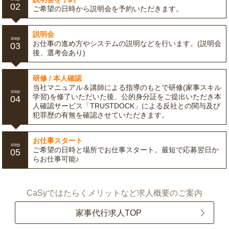
02
ご希望の日時から説明会を予約いただきます。
説明会
step
お仕事の進め方やシステムの説明などを行います。(説明会
03
後、選考会あり)
研修 / 本人確認
当社マニュアル＆講師による指導のもとで研修(家事スキル
step
学習)を修了いただいた後、公的身分証をご提出いただき本
04
人確認サービス「TRUSTDOCK」による反社との関与及び
犯罪歴の有無を確認させていただきます。
お仕事スタート
step
ご希望の日時と場所でお仕事スタート。最短で応募翌日か
05
らお仕事可能♪
CaSyではたらくメリットなど求人概要のご案内
家事代行求人TOP