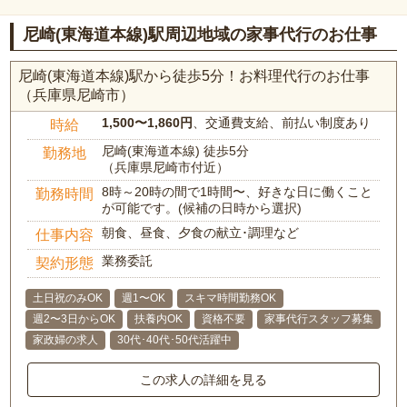
尼崎(東海道本線)駅周辺地域の家事代行のお仕事
尼崎(東海道本線)駅から徒歩5分！お料理代行のお仕事
（兵庫県尼崎市）
1,500〜1,860円
、交通費支給、前払い制度あり
時給
尼崎(東海道本線) 徒歩5分
勤務地
（兵庫県尼崎市付近）
8時～20時の間で1時間〜、好きな日に働くこと
勤務時間
が可能です。(候補の日時から選択)
朝食、昼食、夕食の献立･調理など
仕事内容
業務委託
契約形態
土日祝のみOK
週1〜OK
スキマ時間勤務OK
週2〜3日からOK
扶養内OK
資格不要
家事代行スタッフ募集
家政婦の求人
30代･40代･50代活躍中
この求人の詳細を見る