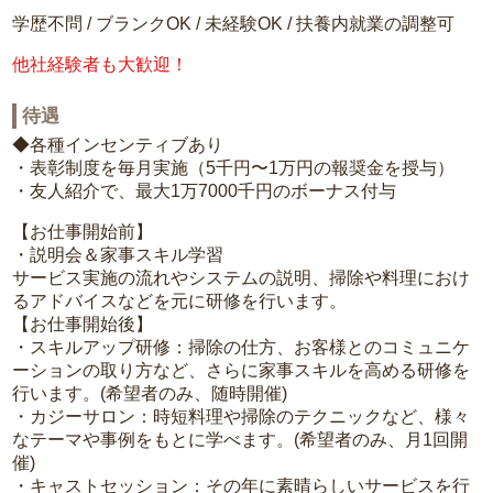
学歴不問 / ブランクOK / 未経験OK / 扶養内就業の調整可
他社経験者も大歓迎！
待遇
◆各種インセンティブあり
・表彰制度を毎月実施（5千円〜1万円の報奨金を授与）
・友人紹介で、最大1万7000千円のボーナス付与
【お仕事開始前】
・説明会＆家事スキル学習
サービス実施の流れやシステムの説明、掃除や料理におけ
るアドバイスなどを元に研修を行います。
【お仕事開始後】
・スキルアップ研修：掃除の仕方、お客様とのコミュニケ
ーションの取り方など、さらに家事スキルを高める研修を
行います。(希望者のみ、随時開催)
・カジーサロン：時短料理や掃除のテクニックなど、様々
なテーマや事例をもとに学べます。(希望者のみ、月1回開
催)
・キャストセッション：その年に素晴らしいサービスを行