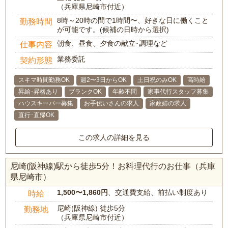
（兵庫県尼崎市付近）
8時～20時の間で1時間〜、好きな日に働くこと
勤務時間
が可能です。(候補の日時から選択)
朝食、昼食、夕食の献立･調理など
仕事内容
業務委託
契約形態
スキマ時間勤務OK
週2〜3日からOK
土日祝のみOK
高時給
昇給･昇格あり
ブランクOK
年齢不問
家事代行スタッフ募集
ハウスキーパー募集
お手伝いさんの求人
家政婦の求人
直行･直帰OK
この求人の詳細を見る
尼崎(阪神線)駅から徒歩5分！お料理代行のお仕事（兵庫
県尼崎市）
1,500〜1,860円
、交通費支給、前払い制度あり
時給
尼崎(阪神線) 徒歩5分
勤務地
（兵庫県尼崎市付近）