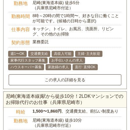
尼崎(東海道本線) 徒歩5分
勤務地
（兵庫県尼崎市付近）
8時～20時の間で1時間〜、好きな日に働くこと
勤務時間
が可能です。(候補の日時から選択)
キッチン、トイレ、お風呂、洗面所、リビン
仕事内容
グ、その他のお掃除
業務委託
契約形態
週1〜OK
交通費支給
高収入可能
主婦･主夫歓迎
家事代行スタッフ募集
お手伝いさんの求人
ハウスキーパー募集
家政婦の求人
直行･直帰OK
この求人の詳細を見る
尼崎(東海道本線)駅から徒歩10分！2LDKマンションでの
お掃除代行のお仕事（兵庫県尼崎市）
1,500〜1,860円
、交通費支給、前払い制度あり
時給
尼崎(東海道本線) 徒歩10分
勤務地
（兵庫県尼崎市付近）