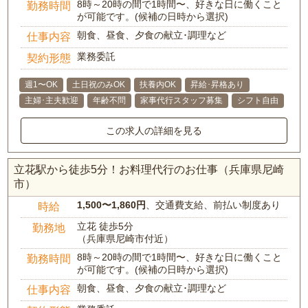
8時～20時の間で1時間〜、好きな日に働くこと
勤務時間
が可能です。(候補の日時から選択)
朝食、昼食、夕食の献立･調理など
仕事内容
業務委託
契約形態
週1〜OK
土日祝のみOK
扶養内OK
昇給･昇格あり
主婦･主夫歓迎
年齢不問
家事代行スタッフ募集
シフト自由
この求人の詳細を見る
立花駅から徒歩5分！お料理代行のお仕事（兵庫県尼崎
市）
1,500〜1,860円
、交通費支給、前払い制度あり
時給
立花 徒歩5分
勤務地
（兵庫県尼崎市付近）
8時～20時の間で1時間〜、好きな日に働くこと
勤務時間
が可能です。(候補の日時から選択)
朝食、昼食、夕食の献立･調理など
仕事内容