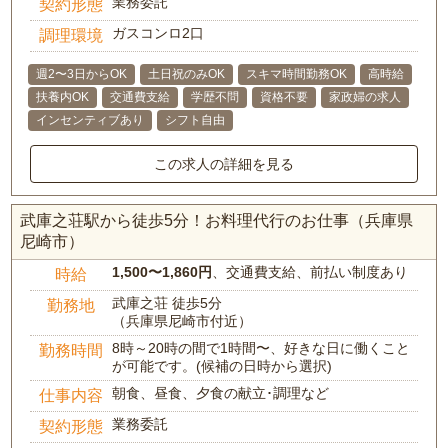
業務委託
契約形態
ガスコンロ2口
調理環境
週2〜3日からOK
土日祝のみOK
スキマ時間勤務OK
高時給
扶養内OK
交通費支給
学歴不問
資格不要
家政婦の求人
インセンティブあり
シフト自由
この求人の詳細を見る
武庫之荘駅から徒歩5分！お料理代行のお仕事（兵庫県
尼崎市）
1,500〜1,860円
、交通費支給、前払い制度あり
時給
武庫之荘 徒歩5分
勤務地
（兵庫県尼崎市付近）
8時～20時の間で1時間〜、好きな日に働くこと
勤務時間
が可能です。(候補の日時から選択)
朝食、昼食、夕食の献立･調理など
仕事内容
業務委託
契約形態