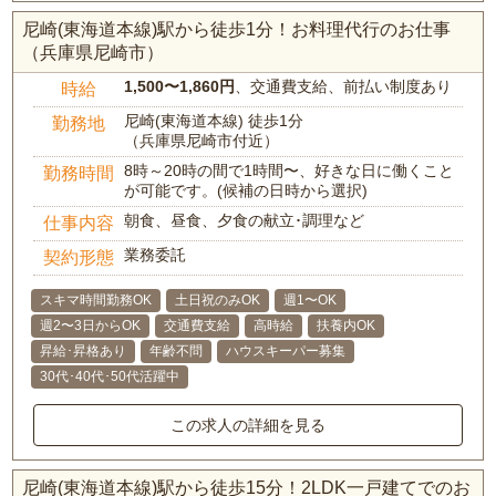
尼崎(東海道本線)駅から徒歩1分！お料理代行のお仕事
（兵庫県尼崎市）
1,500〜1,860円
、交通費支給、前払い制度あり
時給
尼崎(東海道本線) 徒歩1分
勤務地
（兵庫県尼崎市付近）
8時～20時の間で1時間〜、好きな日に働くこと
勤務時間
が可能です。(候補の日時から選択)
朝食、昼食、夕食の献立･調理など
仕事内容
業務委託
契約形態
スキマ時間勤務OK
土日祝のみOK
週1〜OK
週2〜3日からOK
交通費支給
高時給
扶養内OK
昇給･昇格あり
年齢不問
ハウスキーパー募集
30代･40代･50代活躍中
この求人の詳細を見る
尼崎(東海道本線)駅から徒歩15分！2LDK一戸建てでのお