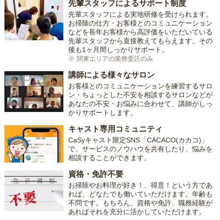
先輩スタッフによるサポート制度
先輩スタッフによる実地研修を受けられます。
お掃除の仕方・お客様とのコミュニケーション
などを長年お客様から高評価をいただいている
先輩スタッフから直接教えてもらえます。その
後も1ヶ月間しっかりサポート。
※ 関東エリアの業務委託のみ
講師による様々なサロン
お客様とのコミュニケーションを練習するサロ
ン・ちょっとした不安を相談するサロンなどが
あなたの不安・お悩みに合わせて、講師がしっ
かりサポートします。
キャスト専用コミュニティ
CaSyキャスト限定SNS「CACACO(カカコ)」
で、サービスのノウハウを共有したり、悩みを
相談することができます。
資格・免許不要
お掃除やお料理が好き！、得意！という方であ
れば、どなたでも働いていただけます。年齢も
不問です。もちろん、資格や免許、職務経験が
あればそれを充分に活かしていただけます。