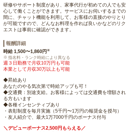
研修やサポート制度があり、家事代行が初めての人でも安
心して働くことができます。サービスにお伺いするまでの
間に、チャット機能を利用して、お客様の直接のやりとり
が可能ですので、どんなお料理を作れば良いかなどのリク
エストは事前に確認ができます。
報酬詳細
※
時給
1,500〜1,860円
指名料・ランク時給により異なる
週３日勤務で月収10万円も可能
本業として月収30万以上も可能
◆昇給あり
あなたのやる気次第で時給アップも可！
◆交通費：別途支給。お客様によっては交通費を増額され
る方もいます
◆各種インセンティブあり
・表彰制度を毎月実施（5千円〜1万円の報奨金を授与）
・友人紹介で、最大1万7000千円のボーナス付与
＼デビューボーナス2,500円もらえる／