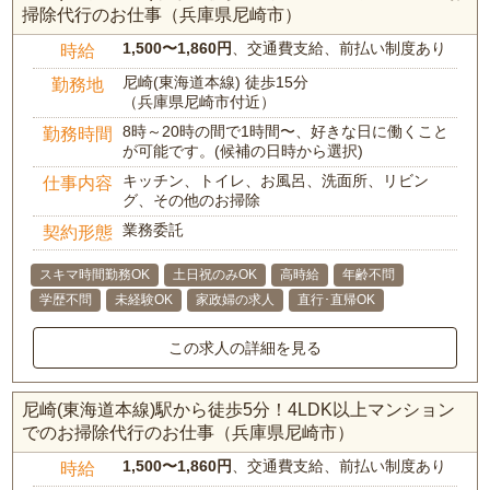
掃除代行のお仕事（兵庫県尼崎市）
1,500〜1,860円
、交通費支給、前払い制度あり
時給
尼崎(東海道本線) 徒歩15分
勤務地
（兵庫県尼崎市付近）
8時～20時の間で1時間〜、好きな日に働くこと
勤務時間
が可能です。(候補の日時から選択)
キッチン、トイレ、お風呂、洗面所、リビン
仕事内容
グ、その他のお掃除
業務委託
契約形態
スキマ時間勤務OK
土日祝のみOK
高時給
年齢不問
学歴不問
未経験OK
家政婦の求人
直行･直帰OK
この求人の詳細を見る
尼崎(東海道本線)駅から徒歩5分！4LDK以上マンション
でのお掃除代行のお仕事（兵庫県尼崎市）
1,500〜1,860円
、交通費支給、前払い制度あり
時給