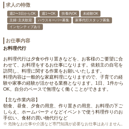
求人の特徴
週2〜3日からOK
週1〜OK
扶養内OK
未経験OK
主婦･主夫歓迎
ハウスキーパー募集
家事代行スタッフ募集
インセンティブあり
お仕事内容
お料理代行
お料理代行は夕食や作り置きなどを、お客様のご要望に合
わせて、お料理をするお仕事になります。依頼主の自宅を
訪問し、料理に関する作業をお願いいたします。
料理内容は一般的な家庭料理になりますので、子育ての経
験や家事の経験が活かせる業務となります。1日、1件から
OK。自分のペースで無理なく働くことができます。
【主な作業内容】
朝食、昼食、夕食の用意、作り置きの用意、お料理の下ご
しらえ、ホームパーティなどイベントで使う料理作りのお
手伝い、食材の買い物代行など
危険なお仕事や介護など専門知識が必要なお仕事はありません。