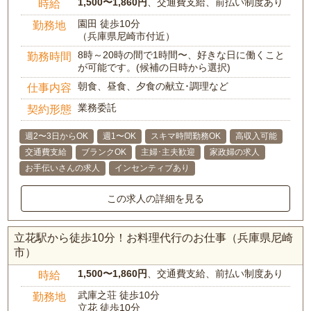
1,500〜1,860円
、交通費支給、前払い制度あり
時給
園田 徒歩10分
勤務地
（兵庫県尼崎市付近）
8時～20時の間で1時間〜、好きな日に働くこと
勤務時間
が可能です。(候補の日時から選択)
朝食、昼食、夕食の献立･調理など
仕事内容
業務委託
契約形態
週2〜3日からOK
週1〜OK
スキマ時間勤務OK
高収入可能
交通費支給
ブランクOK
主婦･主夫歓迎
家政婦の求人
お手伝いさんの求人
インセンティブあり
この求人の詳細を見る
立花駅から徒歩10分！お料理代行のお仕事（兵庫県尼崎
市）
1,500〜1,860円
、交通費支給、前払い制度あり
時給
武庫之荘 徒歩10分
勤務地
立花 徒歩10分