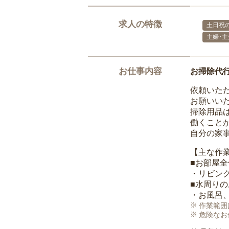
求人の特徴
土日祝の
主婦･
お仕事内容
お掃除代
依頼いた
お願いい
掃除用品
働くこと
自分の家
【主な作
■お部屋
・リビン
■水周り
・お風呂
作業範囲
危険なお