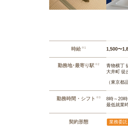
※1
時給
1,500〜1,
※2
勤務地･最寄り駅
青物横丁 
大井町 徒
（東京都
※3
勤務時間・シフト
8時～20
最低就業
契約形態
業務委託