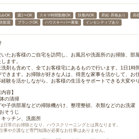
みOK
週1〜OK
スキマ時間勤務OK
扶養内OK
昇給･昇格あり
高
主夫歓迎
ブランクOK
ハウスキーパー募集
インセンティブあり
行
だいたお客様のご自宅を訪問し、お風呂や洗面所のお掃除、部
たします。
は洗剤も含めて、全てお客様宅にあるもので行います。1日1時
ができます。お掃除が好きな人は、得意な家事を活かして、お
事経験を活かしながら、お客様の生活をサポートできる大変や
業内容】
全体の清掃
グや子供部屋などの掃除機がけ、整理整頓、衣類などのお洗濯
のおそうじ
、キッチン、洗面所
は日常のお掃除となり、ハウスクリーニングとは異なります。
仕事や介護など専門知識が必要なお仕事はありません。