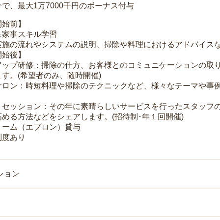
で、最大1万7000千円のボーナス付与
開始前】
＆家事スキル学習
実施の流れやシステムの説明、掃除や料理におけるアドバイス
開始後】
アップ研修：掃除の仕方、お客様とのコミュニケーションの取
す。(希望者のみ、随時開催)
サロン：時短料理や掃除のテクニックなど、様々なテーマや事例
トセッション：その年に素晴らしいサービスを行ったスタッフ
める方法などをシェアします。(招待制･年１回開催)
ォーム（エプロン）貸与
制度あり
ション