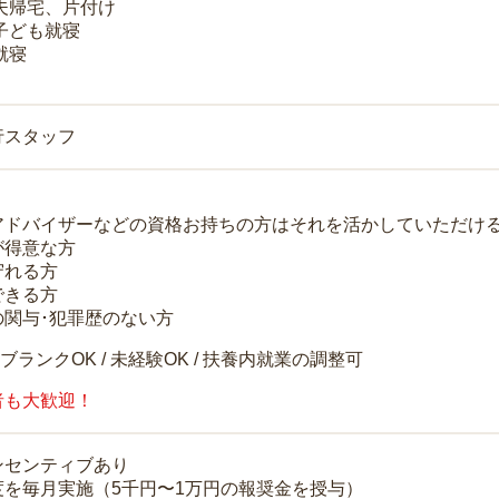
 夫帰宅、片付け
 子ども就寝
就寝
行スタッフ
アドバイザーなどの資格お持ちの方はそれを活かしていただけ
が得意な方
守れる方
できる方
の関与･犯罪歴のない方
 ブランクOK / 未経験OK / 扶養内就業の調整可
者も大歓迎！
ンセンティブあり
度を毎月実施（5千円〜1万円の報奨金を授与）