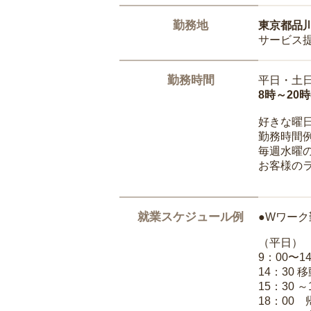
勤務地
東京都品
サービス
勤務時間
平日・土
8時～20
好きな曜
勤務時間
毎週水曜の
お客様の
就業スケジュール例
●Wワーク
（平日）
9：00〜
14：30 
15：30 
18：00