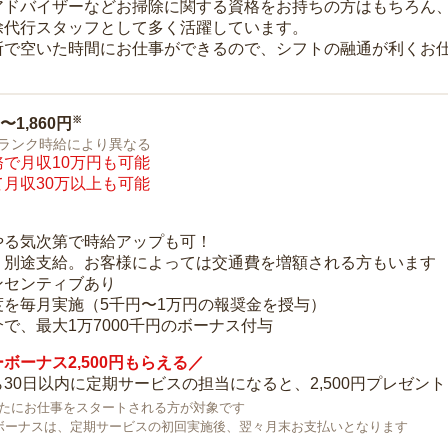
アドバイザーなどお掃除に関する資格をお持ちの方はもちろん
除代行スタッフとして多く活躍しています。
所で空いた時間にお仕事ができるので、シフトの融通が利くお
※
0〜1,860円
ランク時給により異なる
で月収10万円も可能
月収30万以上も可能
り
やる気次第で時給アップも可！
：別途支給。お客様によっては交通費を増額される方もいます
ンセンティブあり
度を毎月実施（5千円〜1万円の報奨金を授与）
で、最大1万7000千円のボーナス付与
ボーナス2,500円もらえる／
30日以内に定期サービスの担当になると、2,500円プレゼント
で新たにお仕事をスタートされる方が対象です
ボーナスは、定期サービスの初回実施後、翌々月末お支払いとなります