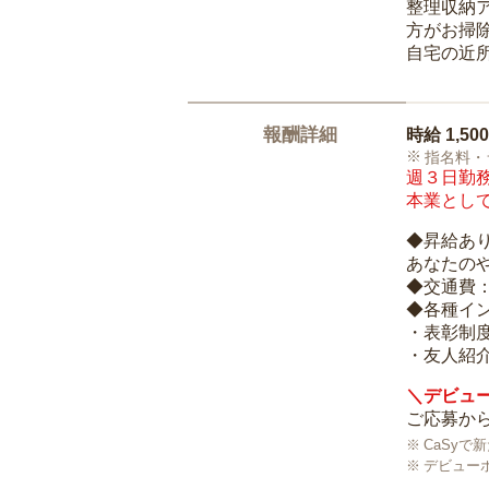
整理収納
方がお掃
自宅の近
報酬詳細
時給
1,50
指名料・
週３日勤務
本業として
◆昇給あ
あなたの
◆交通費
◆各種イ
・表彰制
・友人紹介
＼デビュー
ご応募から
CaSy
デビュー