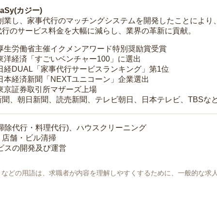
Sy(カジー)
年に創業し、家事代行のマッチングシステムを開発したことによ
代行のサービス料金を大幅に減らし、業界の革新に貢献。
 厚生労働省主催イクメンアワード特別奨励賞受賞
 東洋経済「すごいベンチャー100」に選出
 日経DUAL「家事代行サービスランキング」第1位
 日本経済新聞「NEXTユニコーン」企業選出
 東京証券取引所マザーズ上場
新聞、朝日新聞、読売新聞、テレビ朝日、日本テレビ、TBSな
掃除代行・料理代行)、ハウスクリーニング
・店舗・ビル清掃
ービスの開発及び運営
地」などの用語は、求職者が内容を理解しやすくするために、一般的な求