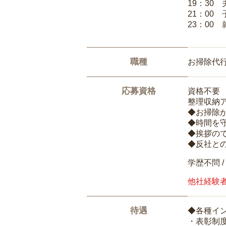
19：30
21：00
23：00 
職種
お掃除代
応募資格
資格不要
整理収納
◆お掃除
◆時間を
◆挨拶の
◆反社と
学歴不問 /
他社経験
待遇
◆各種イ
・表彰制