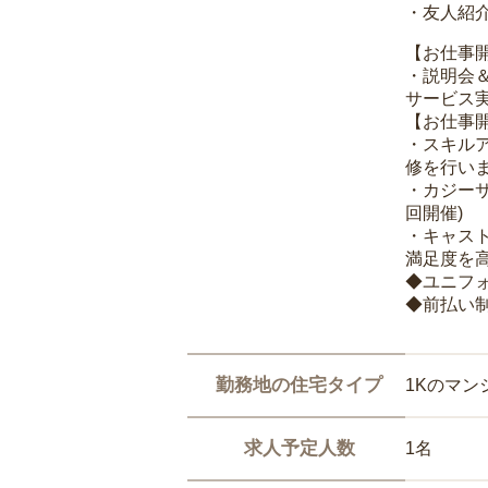
・友人紹介
【お仕事
・説明会
サービス
【お仕事
・スキル
修を行いま
・カジー
回開催)
・キャス
満足度を高
◆ユニフ
◆前払い
勤務地の住宅タイプ
1Kのマン
求人予定人数
1名