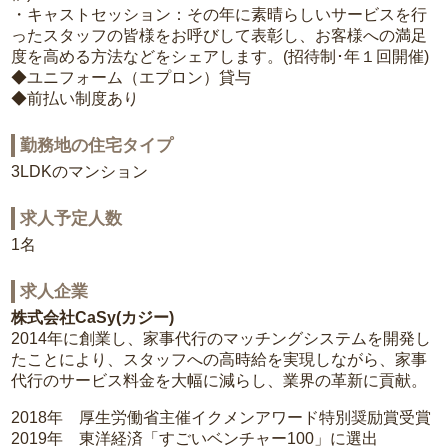
・キャストセッション：その年に素晴らしいサービスを行
ったスタッフの皆様をお呼びして表彰し、お客様への満足
度を高める方法などをシェアします。(招待制･年１回開催)
◆ユニフォーム（エプロン）貸与
◆前払い制度あり
勤務地の住宅タイプ
3LDKのマンション
求人予定人数
1名
求人企業
株式会社CaSy(カジー)
2014年に創業し、家事代行のマッチングシステムを開発し
たことにより、スタッフへの高時給を実現しながら、家事
代行のサービス料金を大幅に減らし、業界の革新に貢献。
2018年 厚生労働省主催イクメンアワード特別奨励賞受賞
2019年 東洋経済「すごいベンチャー100」に選出