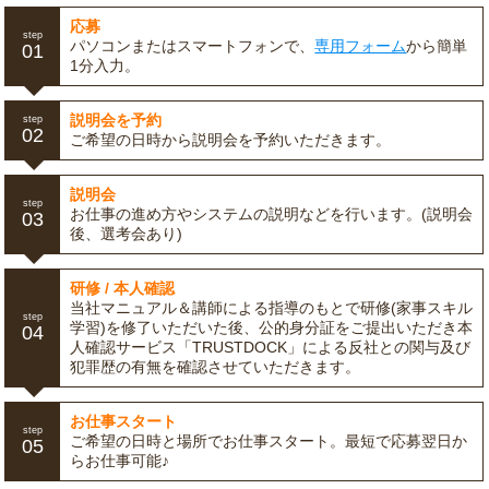
応募
step
パソコンまたはスマートフォンで、
専用フォーム
から簡単
01
1分入力。
説明会を予約
step
02
ご希望の日時から説明会を予約いただきます。
説明会
step
お仕事の進め方やシステムの説明などを行います。(説明会
03
後、選考会あり)
研修 / 本人確認
当社マニュアル＆講師による指導のもとで研修(家事スキル
step
学習)を修了いただいた後、公的身分証をご提出いただき本
04
人確認サービス「TRUSTDOCK」による反社との関与及び
犯罪歴の有無を確認させていただきます。
お仕事スタート
step
ご希望の日時と場所でお仕事スタート。最短で応募翌日か
05
らお仕事可能♪