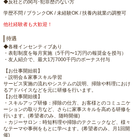
◆反社との関与･犯罪歴のない方
学歴不問 / ブランクOK / 未経験OK / 扶養内就業の調整可
他社経験者も大歓迎！
待遇
◆各種インセンティブあり
・表彰制度を毎月実施（5千円〜1万円の報奨金を授与）
・友人紹介で、最大1万7000千円のボーナス付与
【お仕事開始前】
・説明会＆家事スキル学習
サービス実施の流れやシステムの説明、掃除や料理におけ
るアドバイスなどを元に研修を行います。
【お仕事開始後】
・スキルアップ研修：掃除の仕方、お客様とのコミュニケ
ーションの取り方など、さらに家事スキルを高める研修を
行います。(希望者のみ、随時開催)
・カジーサロン：時短料理や掃除のテクニックなど、様々
なテーマや事例をもとに学べます。(希望者のみ、月1回開
催)