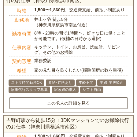
行のお仕事（神奈川県横浜市南区）
1,500〜1,860円
、交通費支給、前払い制度あり
時給
井土ケ谷 徒歩5分
勤務地
（神奈川県横浜市南区付近）
8時～20時の間で1時間〜、好きな日に働くこと
勤務時間
が可能です。(候補の日時から選択)
キッチン、トイレ、お風呂、洗面所、リビン
仕事内容
グ、その他のお掃除
業務委託
契約形態
家の見た目を良くしたい(掃除箇所の数を重視)
希望
スキマ時間勤務OK
昇給･昇格あり
年齢不問
主婦･主夫歓迎
家事代行スタッフ募集
家政婦の求人
シフト自由
この求人の詳細を見る
吉野町駅から徒歩15分！3DKマンションでのお掃除代行
のお仕事（神奈川県横浜市南区）
1,500〜1,860円
、交通費支給、前払い制度あり
時給