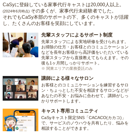
CaSyに登録している家事代行キャストは20,000人以上。
その多くが、家事代行未経験者でした。
(2024年6月時点)
それでもCaSy本部のサポートの下、多くのキャストが活躍
し、たくさんのお客様を笑顔にしています。
先輩スタッフによるサポート制度
先輩スタッフによる実地研修を受けられます。
お掃除の仕方・お客様とのコミュニケーション
などを長年お客様から高評価をいただいている
先輩スタッフから直接教えてもらえます。その
後も1ヶ月間しっかりサポート。
※ 関東エリアの業務委託のみ
講師による様々なサロン
お客様とのコミュニケーションを練習するサロ
ン・ちょっとした不安を相談するサロンなどが
あなたの不安・お悩みに合わせて、講師がしっ
かりサポートします。
キャスト専用コミュニティ
CaSyキャスト限定SNS「CACACO(カカコ)」
で、サービスのノウハウを共有したり、悩みを
相談することができます。