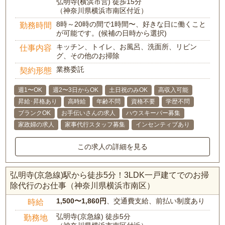
弘明寺(横浜市営) 徒歩15分
（神奈川県横浜市南区付近）
8時～20時の間で1時間〜、好きな日に働くこと
勤務時間
が可能です。(候補の日時から選択)
キッチン、トイレ、お風呂、洗面所、リビン
仕事内容
グ、その他のお掃除
業務委託
契約形態
週1〜OK
週2〜3日からOK
土日祝のみOK
高収入可能
昇給･昇格あり
高時給
年齢不問
資格不要
学歴不問
ブランクOK
お手伝いさんの求人
ハウスキーパー募集
家政婦の求人
家事代行スタッフ募集
インセンティブあり
この求人の詳細を見る
弘明寺(京急線)駅から徒歩5分！3LDK一戸建てでのお掃
除代行のお仕事（神奈川県横浜市南区）
1,500〜1,860円
、交通費支給、前払い制度あり
時給
弘明寺(京急線) 徒歩5分
勤務地