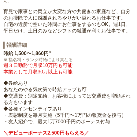
ん。
育児で家事との両立が大変な方や共働きの家庭など、自分
のお掃除で人に感謝されるやりがい溢れるお仕事です。
自宅の近所で空いた時間にお仕事をするのもOK。週1日、
平日だけ、土日のみなどシフトの融通が利くお仕事です。
報酬詳細
※
時給
1,500〜1,860円
指名料・ランク時給により異なる
週３日勤務で月収10万円も可能
本業として月収30万以上も可能
◆昇給あり
あなたのやる気次第で時給アップも可！
◆交通費：別途支給。お客様によっては交通費を増額され
る方もいます
◆各種インセンティブあり
・表彰制度を毎月実施（5千円〜1万円の報奨金を授与）
・友人紹介で、最大1万7000千円のボーナス付与
＼デビューボーナス2,500円もらえる／