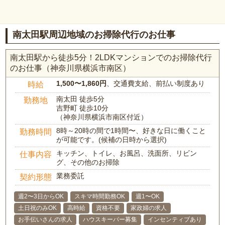
南太田駅周辺地域のお掃除代行のお仕事
南太田駅から徒歩5分！2LDKマンションでのお掃除代行
のお仕事（神奈川県横浜市南区）
1,500〜1,860円
、交通費支給、前払い制度あり
時給
南太田 徒歩5分
勤務地
吉野町 徒歩10分
（神奈川県横浜市南区付近）
8時～20時の間で1時間〜、好きな日に働くこと
勤務時間
が可能です。(候補の日時から選択)
キッチン、トイレ、お風呂、洗面所、リビン
仕事内容
グ、その他のお掃除
業務委託
契約形態
週2〜3日からOK
スキマ時間勤務OK
週1〜OK
土日祝のみOK
高時給
資格不要
家政婦の求人
お手伝いさんの求人
ハウスキーパー募集
インセンティブあり