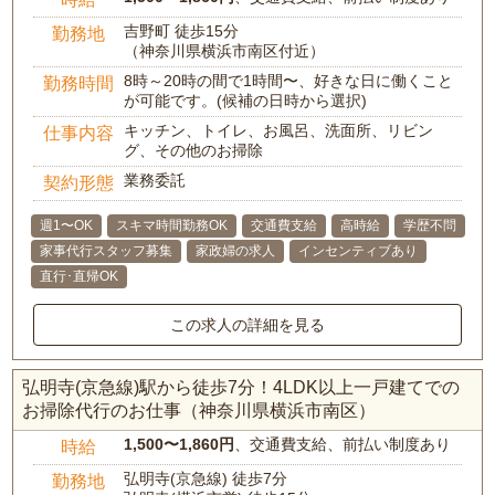
吉野町 徒歩15分
勤務地
（神奈川県横浜市南区付近）
8時～20時の間で1時間〜、好きな日に働くこと
勤務時間
が可能です。(候補の日時から選択)
キッチン、トイレ、お風呂、洗面所、リビン
仕事内容
グ、その他のお掃除
業務委託
契約形態
週1〜OK
スキマ時間勤務OK
交通費支給
高時給
学歴不問
家事代行スタッフ募集
家政婦の求人
インセンティブあり
直行･直帰OK
この求人の詳細を見る
弘明寺(京急線)駅から徒歩7分！4LDK以上一戸建てでの
お掃除代行のお仕事（神奈川県横浜市南区）
1,500〜1,860円
、交通費支給、前払い制度あり
時給
弘明寺(京急線) 徒歩7分
勤務地