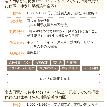
南太田駅から徒歩7分！1Kマンションでのお掃除代行の
お仕事（神奈川県横浜市南区）
1,500〜1,860円
、交通費支給、前払い制度あり
時給
南太田 徒歩7分
勤務地
（神奈川県横浜市南区付近）
8時～20時の間で1時間〜、好きな日に働くこと
勤務時間
が可能です。(候補の日時から選択)
キッチン、トイレ、お風呂、洗面所、リビン
仕事内容
グ、その他のお掃除
業務委託
契約形態
週2〜3日からOK
扶養内OK
高時給
年齢不問
ハウスキーパー募集
家政婦の求人
直行･直帰OK
シフト自由
この求人の詳細を見る
南太田駅から徒歩15分！4LDK以上一戸建てでのお掃除
代行のお仕事（神奈川県横浜市南区）
1,500〜1,860円
、交通費支給、前払い制度あり
時給