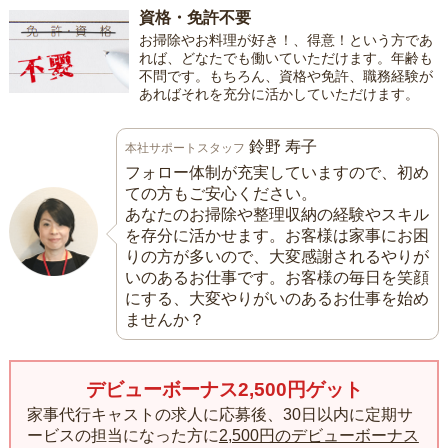
資格・免許不要
お掃除やお料理が好き！、得意！という方であ
れば、どなたでも働いていただけます。年齢も
不問です。もちろん、資格や免許、職務経験が
あればそれを充分に活かしていただけます。
鈴野 寿子
本社サポートスタッフ
フォロー体制が充実していますので、初め
ての方もご安心ください。
あなたのお掃除や整理収納の経験やスキル
を存分に活かせます。お客様は家事にお困
りの方が多いので、大変感謝されるやりが
いのあるお仕事です。お客様の毎日を笑顔
にする、大変やりがいのあるお仕事を始め
ませんか？
デビューボーナス2,500円ゲット
家事代行キャストの求人に応募後、30日以内に定期サ
ービスの担当になった方に
2,500円のデビューボーナス