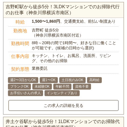
吉野町駅から徒歩5分！3LDKマンションでのお掃除代行
のお仕事（神奈川県横浜市南区）
1,500〜1,860円
、交通費支給、前払い制度あり
時給
吉野町 徒歩5分
勤務地
（神奈川県横浜市南区付近）
8時～20時の間で1時間〜、好きな日に働くこと
勤務時間
が可能です。(候補の日時から選択)
キッチン、トイレ、お風呂、洗面所、リビン
仕事内容
グ、その他のお掃除
業務委託
契約形態
週2〜3日からOK
週1〜OK
土日祝のみOK
高時給
ブランクOK
未経験OK
年齢不問
資格不要
お手伝いさんの求人
インセンティブあり
この求人の詳細を見る
井土ケ谷駅から徒歩5分！1LDKマンションでのお掃除代