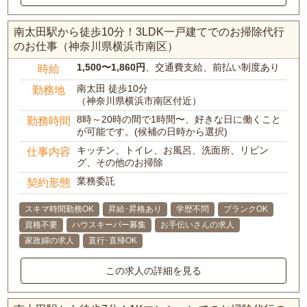
南太田駅から徒歩10分！3LDK一戸建てでのお掃除代行
のお仕事（神奈川県横浜市南区）
1,500〜1,860円
、交通費支給、前払い制度あり
時給
南太田 徒歩10分
勤務地
（神奈川県横浜市南区付近）
8時～20時の間で1時間〜、好きな日に働くこと
勤務時間
が可能です。(候補の日時から選択)
キッチン、トイレ、お風呂、洗面所、リビン
仕事内容
グ、その他のお掃除
業務委託
契約形態
スキマ時間勤務OK
昇給･昇格あり
学歴不問
ブランクOK
資格不要
ハウスキーパー募集
お手伝いさんの求人
家政婦の求人
直行･直帰OK
この求人の詳細を見る