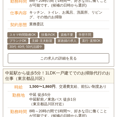
8時～20時の間で1時間〜、好きな日に働くこと
勤務時間
が可能です。(候補の日時から選択)
キッチン、トイレ、お風呂、洗面所、リビン
仕事内容
グ、その他のお掃除
業務委託
契約形態
スキマ時間勤務OK
扶養内OK
資格不要
学歴不問
ブランクOK
主婦･主夫歓迎
家政婦の求人
直行･直帰OK
30代･40代･50代活躍中
この求人の詳細を見る
中延駅から徒歩5分！1LDK一戸建てでのお掃除代行のお
仕事（東京都品川区）
1,500〜1,860円
、交通費支給、前払い制度あり
時給
中延 徒歩5分
勤務地
中延駅前／東急バス 徒歩1分
（東京都品川区付近）
8時～20時の間で1時間〜、好きな日に働くこと
勤務時間
が可能です。(候補の日時から選択)