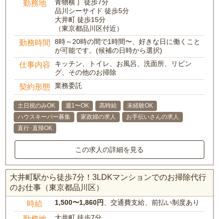
青物横丁 徒歩7分
勤務地
品川シーサイド 徒歩5分
大井町 徒歩15分
（東京都品川区付近）
8時～20時の間で1時間〜、好きな日に働くこと
勤務時間
が可能です。(候補の日時から選択)
キッチン、トイレ、お風呂、洗面所、リビン
仕事内容
グ、その他のお掃除
業務委託
契約形態
土日祝のみOK
週1〜OK
高時給
未経験OK
ハウスキーパー募集
家政婦の求人
お手伝いさんの求人
直行･直帰OK
この求人の詳細を見る
大井町駅から徒歩7分！3LDKマンションでのお掃除代行
のお仕事（東京都品川区）
1,500〜1,860円
、交通費支給、前払い制度あり
時給
大井町 徒歩7分
勤務地