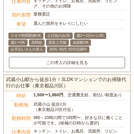
キッチン、トイレ、お風呂、洗面所、リビン
仕事内容
グ、その他のお掃除
業務委託
契約形態
選んだ箇所をキレイにしたい
希望
スキマ時間勤務OK
土日祝のみOK
週2〜3日からOK
週1〜OK
高時給
高収入可能
未経験OK
お手伝いさんの求人
30代･40代･50代活躍中
この求人の詳細を見る
武蔵小山駅から徒歩1分！3LDKマンションでのお掃除代
行のお仕事（東京都品川区）
1,500〜1,860円
、交通費支給、前払い制度あり
時給
武蔵小山 徒歩1分
勤務地
（東京都品川区付近）
8時～20時の間で1時間〜、好きな日に働くこと
勤務時間
が可能です。(候補の日時から選択)
キッチン、トイレ、お風呂、洗面所、リビン
仕事内容