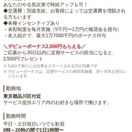
あなたのやる気次第で時給アップも可！
◆交通費：別途支給。お客様によっては交通費を増額され
る方もいます
◆各種インセンティブあり
・表彰制度を毎月実施（5千円〜1万円の報奨金を授与）
・友人紹介で、最大1万7000千円のボーナス付与
＼デビューボーナス2,500円もらえる／
ご応募から30日以内に定期サービスの担当になると、
2,500円プレゼント
CaSyで新たにお仕事をスタートされる方が対象です
デビューボーナスは、定期サービスの初回実施後、翌々月末お支払い
となります
勤務地
東京都品川区付近
サービス提供エリア内のお好きな場所で働けます。
勤務時間
平日・土日祝日いつでも歓迎
8時～20時の間で1日1時間〜