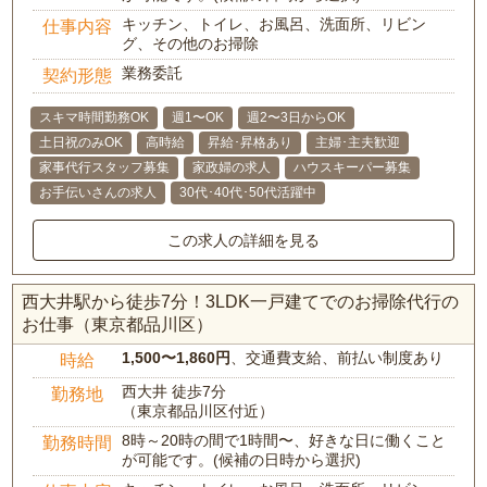
キッチン、トイレ、お風呂、洗面所、リビン
仕事内容
グ、その他のお掃除
業務委託
契約形態
スキマ時間勤務OK
週1〜OK
週2〜3日からOK
土日祝のみOK
高時給
昇給･昇格あり
主婦･主夫歓迎
家事代行スタッフ募集
家政婦の求人
ハウスキーパー募集
お手伝いさんの求人
30代･40代･50代活躍中
この求人の詳細を見る
西大井駅から徒歩7分！3LDK一戸建てでのお掃除代行の
お仕事（東京都品川区）
1,500〜1,860円
、交通費支給、前払い制度あり
時給
西大井 徒歩7分
勤務地
（東京都品川区付近）
8時～20時の間で1時間〜、好きな日に働くこと
勤務時間
が可能です。(候補の日時から選択)