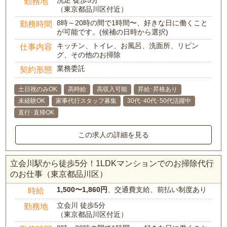
洗足 徒歩5分
勤務地
（東京都品川区付近）
8時～20時の間で1時間〜、好きな日に働くこと
勤務時間
が可能です。(候補の日時から選択)
キッチン、トイレ、お風呂、洗面所、リビン
仕事内容
グ、その他のお掃除
業務委託
契約形態
土日祝のみOK
高時給
高収入可能
昇給･昇格あり
未経験OK
家事代行スタッフ募集
30代･40代･50代活躍中
直行･直帰OK
この求人の詳細を見る
立会川駅から徒歩5分！1LDKマンションでのお掃除代行
のお仕事（東京都品川区）
1,500〜1,860円
、交通費支給、前払い制度あり
時給
立会川 徒歩5分
勤務地
（東京都品川区付近）