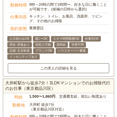
8時～20時の間で1時間〜、好きな日に働くこと
勤務時間
が可能です。(候補の日時から選択)
キッチン、トイレ、お風呂、洗面所、リビン
仕事内容
グ、その他のお掃除
業務委託
契約形態
土日祝のみOK
週1〜OK
スキマ時間勤務OK
扶養内OK
昇給･昇格あり
高収入可能
高時給
学歴不問
主婦･主夫歓迎
ブランクOK
ハウスキーパー募集
インセンティブあり
この求人の詳細を見る
大井町駅から徒歩7分！3LDKマンションでのお掃除代行
のお仕事（東京都品川区）
1,500〜1,860円
、交通費支給、前払い制度あり
時給
大井町 徒歩7分
勤務地
（東京都品川区付近）
8時～20時の間で1時間〜、好きな日に働くこと
勤務時間