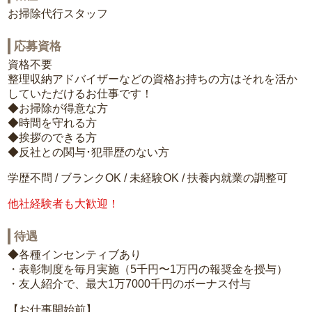
お掃除代行スタッフ
応募資格
資格不要
整理収納アドバイザーなどの資格お持ちの方はそれを活か
していただけるお仕事です！
◆お掃除が得意な方
◆時間を守れる方
◆挨拶のできる方
◆反社との関与･犯罪歴のない方
学歴不問 / ブランクOK / 未経験OK / 扶養内就業の調整可
他社経験者も大歓迎！
待遇
◆各種インセンティブあり
・表彰制度を毎月実施（5千円〜1万円の報奨金を授与）
・友人紹介で、最大1万7000千円のボーナス付与
【お仕事開始前】