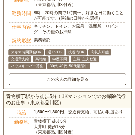
（東京都品川区付近）
8時～20時の間で1時間〜、好きな日に働くこと
勤務時間
が可能です。(候補の日時から選択)
キッチン、トイレ、お風呂、洗面所、リビン
仕事内容
グ、その他のお掃除
業務委託
契約形態
スキマ時間勤務OK
週1〜OK
扶養内OK
高収入可能
交通費支給
高時給
学歴不問
主婦･主夫歓迎
ハウスキーパー募集
30代･40代･50代活躍中
この求人の詳細を見る
青物横丁駅から徒歩5分！1Kマンションでのお掃除代行
のお仕事（東京都品川区）
1,500〜1,860円
、交通費支給、前払い制度あり
時給
青物横丁 徒歩5分
勤務地
大井町 徒歩15分
（東京都品川区付近）