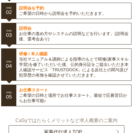
説明会を予約
step
02
ご希望の日時から説明会を予約いただきます。
説明会
step
お仕事の進め方やシステムの説明などを行います。(説明会
03
後、選考会あり)
研修 / 本人確認
当社マニュアル＆講師による指導のもとで研修(家事スキル
step
学習)を修了いただいた後、公的身分証をご提出いただき本
04
人確認サービス「TRUSTDOCK」による反社との関与及び
犯罪歴の有無を確認させていただきます。
お仕事スタート
step
ご希望の日時と場所でお仕事スタート。最短で応募翌日か
05
らお仕事可能♪
CaSyではたらくメリットなど求人概要のご案内
家事代行求人TOP