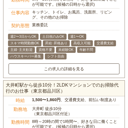
が可能です。(候補の日時から選択)
キッチン、トイレ、お風呂、洗面所、リビン
仕事内容
グ、その他のお掃除
業務委託
契約形態
週2〜3日からOK
土日祝のみOK
週1〜OK
スキマ時間勤務OK
昇給･昇格あり
高収入可能
交通費支給
主婦･主夫歓迎
資格不要
未経験OK
年齢不問
ハウスキーパー募集
シフト自由
この求人の詳細を見る
大井町駅から徒歩10分！2LDKマンションでのお掃除代
行のお仕事（東京都品川区）
1,500〜1,860円
、交通費支給、前払い制度あり
時給
大井町 徒歩10分
勤務地
（東京都品川区付近）
8時～20時の間で1時間〜、好きな日に働くこと
勤務時間
が可能です。(候補の日時から選択)