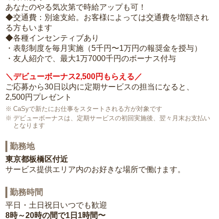
あなたのやる気次第で時給アップも可！
◆交通費：別途支給。お客様によっては交通費を増額され
る方もいます
◆各種インセンティブあり
・表彰制度を毎月実施（5千円〜1万円の報奨金を授与）
・友人紹介で、最大1万7000千円のボーナス付与
＼デビューボーナス2,500円もらえる／
ご応募から30日以内に定期サービスの担当になると、
2,500円プレゼント
CaSyで新たにお仕事をスタートされる方が対象です
デビューボーナスは、定期サービスの初回実施後、翌々月末お支払い
となります
勤務地
東京都板橋区付近
サービス提供エリア内のお好きな場所で働けます。
勤務時間
平日・土日祝日いつでも歓迎
8時～20時の間で1日1時間〜