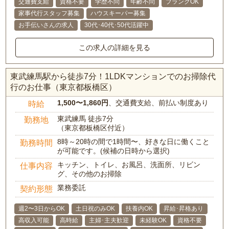
交通費支給
資格不要
学歴不問
年齢不問
ブランクOK
家事代行スタッフ募集
ハウスキーパー募集
お手伝いさんの求人
30代･40代･50代活躍中
この求人の詳細を見る
東武練馬駅から徒歩7分！1LDKマンションでのお掃除代
行のお仕事（東京都板橋区）
1,500〜1,860円
、交通費支給、前払い制度あり
時給
東武練馬 徒歩7分
勤務地
（東京都板橋区付近）
8時～20時の間で1時間〜、好きな日に働くこと
勤務時間
が可能です。(候補の日時から選択)
キッチン、トイレ、お風呂、洗面所、リビン
仕事内容
グ、その他のお掃除
業務委託
契約形態
週2〜3日からOK
土日祝のみOK
扶養内OK
昇給･昇格あり
高収入可能
高時給
主婦･主夫歓迎
未経験OK
資格不要