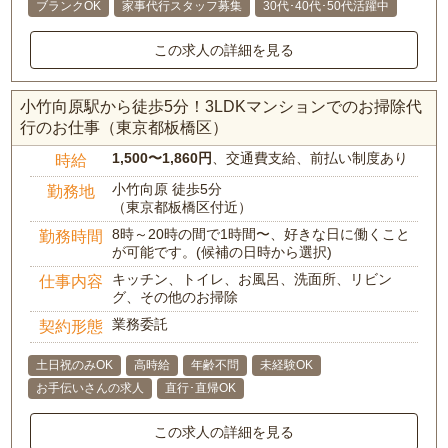
ブランクOK
家事代行スタッフ募集
30代･40代･50代活躍中
この求人の詳細を見る
小竹向原駅から徒歩5分！3LDKマンションでのお掃除代
行のお仕事（東京都板橋区）
1,500〜1,860円
、交通費支給、前払い制度あり
時給
小竹向原 徒歩5分
勤務地
（東京都板橋区付近）
8時～20時の間で1時間〜、好きな日に働くこと
勤務時間
が可能です。(候補の日時から選択)
キッチン、トイレ、お風呂、洗面所、リビン
仕事内容
グ、その他のお掃除
業務委託
契約形態
土日祝のみOK
高時給
年齢不問
未経験OK
お手伝いさんの求人
直行･直帰OK
この求人の詳細を見る