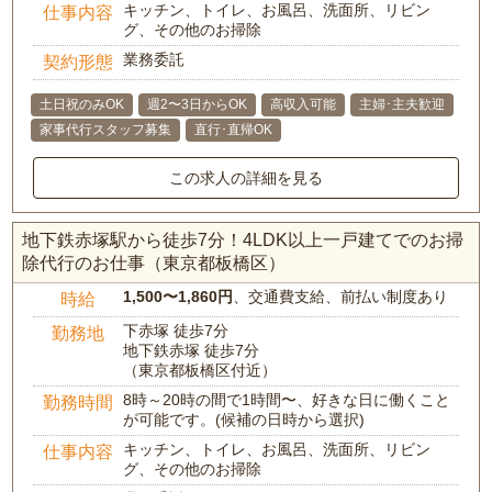
キッチン、トイレ、お風呂、洗面所、リビン
仕事内容
グ、その他のお掃除
業務委託
契約形態
土日祝のみOK
週2〜3日からOK
高収入可能
主婦･主夫歓迎
家事代行スタッフ募集
直行･直帰OK
この求人の詳細を見る
地下鉄赤塚駅から徒歩7分！4LDK以上一戸建てでのお掃
除代行のお仕事（東京都板橋区）
1,500〜1,860円
、交通費支給、前払い制度あり
時給
下赤塚 徒歩7分
勤務地
地下鉄赤塚 徒歩7分
（東京都板橋区付近）
8時～20時の間で1時間〜、好きな日に働くこと
勤務時間
が可能です。(候補の日時から選択)
キッチン、トイレ、お風呂、洗面所、リビン
仕事内容
グ、その他のお掃除