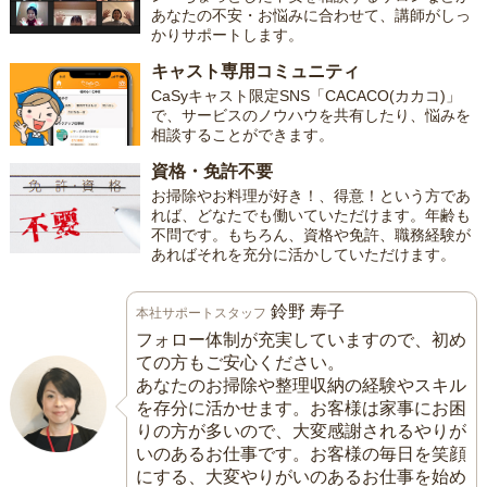
あなたの不安・お悩みに合わせて、講師がしっ
かりサポートします。
キャスト専用コミュニティ
CaSyキャスト限定SNS「CACACO(カカコ)」
で、サービスのノウハウを共有したり、悩みを
相談することができます。
資格・免許不要
お掃除やお料理が好き！、得意！という方であ
れば、どなたでも働いていただけます。年齢も
不問です。もちろん、資格や免許、職務経験が
あればそれを充分に活かしていただけます。
鈴野 寿子
本社サポートスタッフ
フォロー体制が充実していますので、初め
ての方もご安心ください。
あなたのお掃除や整理収納の経験やスキル
を存分に活かせます。お客様は家事にお困
りの方が多いので、大変感謝されるやりが
いのあるお仕事です。お客様の毎日を笑顔
にする、大変やりがいのあるお仕事を始め