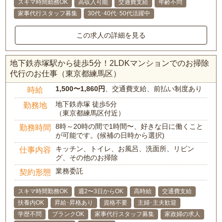
スキマ時間勤務OK
高収入可能
交通費支給
年齢不問
家事代行スタッフ募集
30代･40代･50代活躍中
この求人の詳細を見る
地下鉄赤塚駅から徒歩5分！2LDKマンションでのお掃除
代行のお仕事（東京都練馬区）
1,500〜1,860円
、交通費支給、前払い制度あり
時給
地下鉄赤塚 徒歩5分
勤務地
（東京都練馬区付近）
8時～20時の間で1時間〜、好きな日に働くこと
勤務時間
が可能です。(候補の日時から選択)
キッチン、トイレ、お風呂、洗面所、リビン
仕事内容
グ、その他のお掃除
業務委託
契約形態
スキマ時間勤務OK
週2〜3日からOK
高時給
交通費支給
扶養内OK
昇給･昇格あり
資格不要
主婦･主夫歓迎
学歴不問
ブランクOK
家事代行スタッフ募集
家政婦の求人