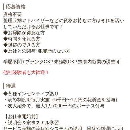
応募資格
資格不要
整理収納アドバイザーなどの資格お持ちの方はそれを活か
していただけるお仕事です！
◆お掃除が得意な方
◆時間を守れる方
◆挨拶のできる方
◆反社との関与･犯罪歴のない方
学歴不問 / ブランクOK / 未経験OK / 扶養内就業の調整可
他社経験者も大歓迎！
待遇
◆各種インセンティブあり
・表彰制度を毎月実施（5千円〜1万円の報奨金を授与）
・友人紹介で、最大1万7000千円のボーナス付与
【お仕事開始前】
・説明会＆家事スキル学習
サービス実施の流れやシステムの説明、掃除や料理におけ