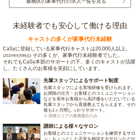
板橋区の家事代行の求人一覧を見る
未経験者でも安心して働ける理由
キャストの多くが家事代行未経験
CaSyに登録している家事代行キャストは20,000人以上。
その多くが、家事代行未経験者でした。
(2024年6月時点)
それでもCaSy本部のサポートの下、多くのキャストが活躍
し、たくさんのお客様を笑顔にしています。
先輩スタッフによるサポート制度
先輩スタッフによる実地研修を受けられます。
お掃除の仕方・お客様とのコミュニケーション
などを長年お客様から高評価をいただいている
先輩スタッフから直接教えてもらえます。その
後も1ヶ月間しっかりサポート。
※ 関東エリアの業務委託のみ
講師による様々なサロン
お客様とのコミュニケーションを練習するサロ
ン・ちょっとした不安を相談するサロンなどが