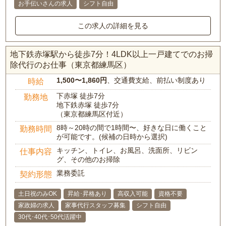
お手伝いさんの求人
シフト自由
この求人の詳細を見る
地下鉄赤塚駅から徒歩7分！4LDK以上一戸建てでのお掃
除代行のお仕事（東京都練馬区）
1,500〜1,860円
、交通費支給、前払い制度あり
時給
下赤塚 徒歩7分
勤務地
地下鉄赤塚 徒歩7分
（東京都練馬区付近）
8時～20時の間で1時間〜、好きな日に働くこと
勤務時間
が可能です。(候補の日時から選択)
キッチン、トイレ、お風呂、洗面所、リビン
仕事内容
グ、その他のお掃除
業務委託
契約形態
土日祝のみOK
昇給･昇格あり
高収入可能
資格不要
家政婦の求人
家事代行スタッフ募集
シフト自由
30代･40代･50代活躍中