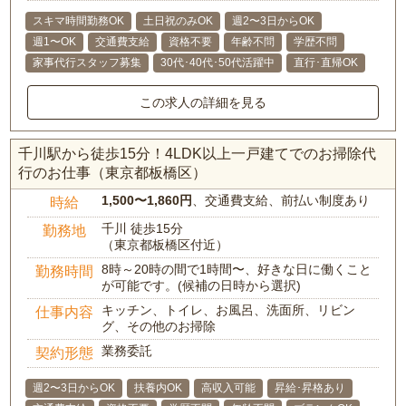
スキマ時間勤務OK
土日祝のみOK
週2〜3日からOK
週1〜OK
交通費支給
資格不要
年齢不問
学歴不問
家事代行スタッフ募集
30代･40代･50代活躍中
直行･直帰OK
この求人の詳細を見る
千川駅から徒歩15分！4LDK以上一戸建てでのお掃除代
行のお仕事（東京都板橋区）
1,500〜1,860円
、交通費支給、前払い制度あり
時給
千川 徒歩15分
勤務地
（東京都板橋区付近）
8時～20時の間で1時間〜、好きな日に働くこと
勤務時間
が可能です。(候補の日時から選択)
キッチン、トイレ、お風呂、洗面所、リビン
仕事内容
グ、その他のお掃除
業務委託
契約形態
週2〜3日からOK
扶養内OK
高収入可能
昇給･昇格あり