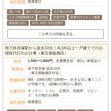
業務委託
契約形態
週1〜OK
週2〜3日からOK
土日祝のみOK
スキマ時間勤務OK
高時給
学歴不問
家事代行スタッフ募集
家政婦の求人
30代･40代･50代活躍中
この求人の詳細を見る
地下鉄赤塚駅から徒歩10分！4LDK以上一戸建てでのお
掃除代行のお仕事（東京都板橋区）
1,500〜1,860円
、交通費支給、前払い制度あり
時給
地下鉄赤塚 徒歩10分
勤務地
（東京都板橋区付近）
8時～20時の間で1時間〜、好きな日に働くこと
勤務時間
が可能です。(候補の日時から選択)
キッチン、トイレ、お風呂、洗面所、リビン
仕事内容
グ、その他のお掃除
業務委託
契約形態