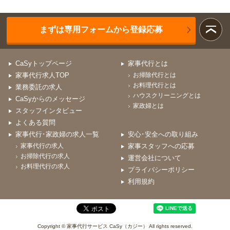
まずは専用フォームから登録応募
CaSyトップページ
家事代行とは
家事代行求人TOP
お掃除代行とは
お料理代行とは
業務委託の求人
ハウスクリーニングとは
CaSyからのメッセージ
家政婦とは
スタッフインタビュー
よくある質問
家事代行･家政婦の求人一覧
安心･安全への取り組み
家事代行の求人
家事スタッフへの応募
お掃除代行の求人
運営会社について
お料理代行の求人
プライバシーポリシー
利用規約
Copyright © 家事代行サービス CaSy（カジー） All rights reserved.