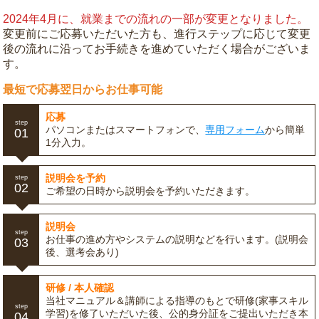
2024年4月に、就業までの流れの一部が変更となりました。
変更前にご応募いただいた方も、進行ステップに応じて変更
後の流れに沿ってお手続きを進めていただく場合がございま
す。
最短で応募翌日からお仕事可能
応募
step
パソコンまたはスマートフォンで、
専用フォーム
から簡単
01
1分入力。
説明会を予約
step
02
ご希望の日時から説明会を予約いただきます。
説明会
step
お仕事の進め方やシステムの説明などを行います。(説明会
03
後、選考会あり)
研修 / 本人確認
当社マニュアル＆講師による指導のもとで研修(家事スキル
step
学習)を修了いただいた後、公的身分証をご提出いただき本
04