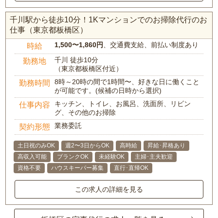
千川駅から徒歩10分！1Kマンションでのお掃除代行のお
仕事（東京都板橋区）
1,500〜1,860円
、交通費支給、前払い制度あり
時給
千川 徒歩10分
勤務地
（東京都板橋区付近）
8時～20時の間で1時間〜、好きな日に働くこと
勤務時間
が可能です。(候補の日時から選択)
キッチン、トイレ、お風呂、洗面所、リビン
仕事内容
グ、その他のお掃除
業務委託
契約形態
土日祝のみOK
週2〜3日からOK
高時給
昇給･昇格あり
高収入可能
ブランクOK
未経験OK
主婦･主夫歓迎
資格不要
ハウスキーパー募集
直行･直帰OK
この求人の詳細を見る