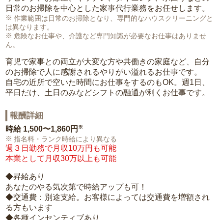
日常のお掃除を中心とした家事代行業務をお任せします。
作業範囲は日常のお掃除となり、専門的なハウスクリーニングと
は異なります。
危険なお仕事や、介護など専門知識が必要なお仕事はありませ
ん。
育児で家事との両立が大変な方や共働きの家庭など、自分
のお掃除で人に感謝されるやりがい溢れるお仕事です。
自宅の近所で空いた時間にお仕事をするのもOK。週1日、
平日だけ、土日のみなどシフトの融通が利くお仕事です。
報酬詳細
※
時給
1,500〜1,860円
指名料・ランク時給により異なる
週３日勤務で月収10万円も可能
本業として月収30万以上も可能
◆昇給あり
あなたのやる気次第で時給アップも可！
◆交通費：別途支給。お客様によっては交通費を増額され
る方もいます
◆各種インセンティブあり