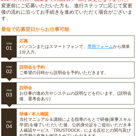
変更前にご応募いただいた方も、進行ステップに応じて変更
後の流れに沿ってお手続きを進めていただく場合がございま
す。
最短で応募翌日からお仕事可能
応募
step
パソコンまたはスマートフォンで、
専用フォーム
から簡単
01
1分入力。
説明会を予約
step
02
ご希望の日時から説明会を予約いただきます。
説明会
step
お仕事の進め方やシステムの説明などを行います。(説明会
03
後、選考会あり)
研修 / 本人確認
当社マニュアル＆講師による指導のもとで研修(家事スキル
step
学習)を修了いただいた後、公的身分証をご提出いただき本
04
人確認サービス「TRUSTDOCK」による反社との関与及び
犯罪歴の有無を確認させていただきます。