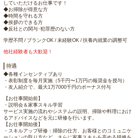
していただけるお仕事です！
◆お掃除が得意な方
◆時間を守れる方
◆挨拶のできる方
◆反社との関与･犯罪歴のない方
学歴不問 / ブランクOK / 未経験OK / 扶養内就業の調整可
他社経験者も大歓迎！
待遇
◆各種インセンティブあり
・表彰制度を毎月実施（5千円〜1万円の報奨金を授与）
・友人紹介で、最大1万7000千円のボーナス付与
【お仕事開始前】
・説明会＆家事スキル学習
サービス実施の流れやシステムの説明、掃除や料理におけ
るアドバイスなどを元に研修を行います。
【お仕事開始後】
・スキルアップ研修：掃除の仕方、お客様とのコミュニケ
ーションの取り方など、さらに家事スキルを高める研修を