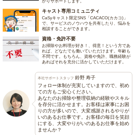
かりサポートします。
キャスト専用コミュニティ
CaSyキャスト限定SNS「CACACO(カカコ)」
で、サービスのノウハウを共有したり、悩みを
相談することができます。
資格・免許不要
お掃除やお料理が好き！、得意！という方であ
れば、どなたでも働いていただけます。年齢も
不問です。もちろん、資格や免許、職務経験が
あればそれを充分に活かしていただけます。
鈴野 寿子
本社サポートスタッフ
フォロー体制が充実していますので、初め
ての方もご安心ください。
あなたのお掃除や整理収納の経験やスキル
を存分に活かせます。お客様は家事にお困
りの方が多いので、大変感謝されるやりが
いのあるお仕事です。お客様の毎日を笑顔
にする、大変やりがいのあるお仕事を始め
ませんか？