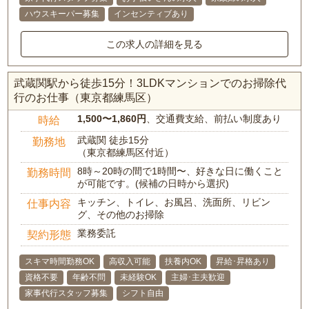
ハウスキーパー募集
インセンティブあり
この求人の詳細を見る
武蔵関駅から徒歩15分！3LDKマンションでのお掃除代
行のお仕事（東京都練馬区）
1,500〜1,860円
、交通費支給、前払い制度あり
時給
武蔵関 徒歩15分
勤務地
（東京都練馬区付近）
8時～20時の間で1時間〜、好きな日に働くこと
勤務時間
が可能です。(候補の日時から選択)
キッチン、トイレ、お風呂、洗面所、リビン
仕事内容
グ、その他のお掃除
業務委託
契約形態
スキマ時間勤務OK
高収入可能
扶養内OK
昇給･昇格あり
資格不要
年齢不問
未経験OK
主婦･主夫歓迎
家事代行スタッフ募集
シフト自由