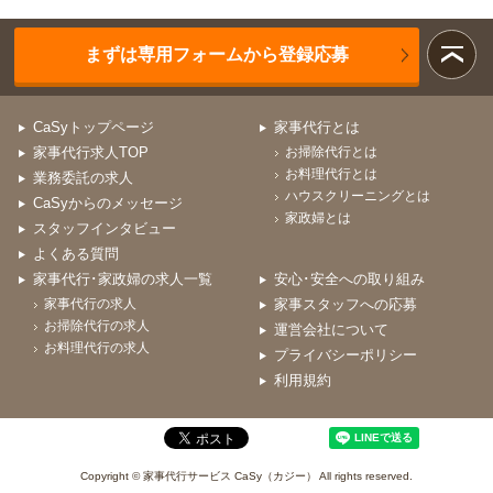
まずは専用フォームから登録応募
CaSyトップページ
家事代行とは
家事代行求人TOP
お掃除代行とは
お料理代行とは
業務委託の求人
ハウスクリーニングとは
CaSyからのメッセージ
家政婦とは
スタッフインタビュー
よくある質問
家事代行･家政婦の求人一覧
安心･安全への取り組み
家事代行の求人
家事スタッフへの応募
お掃除代行の求人
運営会社について
お料理代行の求人
プライバシーポリシー
利用規約
Copyright © 家事代行サービス CaSy（カジー） All rights reserved.