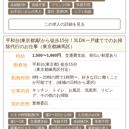
未経験OK
資格不要
ブランクOK
学歴不問
お手伝いさんの求人
直行･直帰OK
シフト自由
この求人の詳細を見る
平和台(東京都)駅から徒歩15分！3LDK一戸建てでのお掃
除代行のお仕事（東京都練馬区）
1,500〜1,860円
、交通費支給、前払い制度あり
時給
平和台(東京都) 徒歩15分
勤務地
（東京都練馬区付近）
8時～20時の間で1時間〜、好きな日に働くこと
勤務時間
が可能です。(候補の日時から選択)
キッチン、トイレ、お風呂、洗面所、リビン
仕事内容
グ、その他のお掃除
業務委託
契約形態
スキマ時間勤務OK
週2〜3日からOK
土日祝のみOK
週1〜OK
交通費支給
年齢不問
未経験OK
学歴不問
家事代行スタッフ募集
お手伝いさんの求人
家政婦の求人