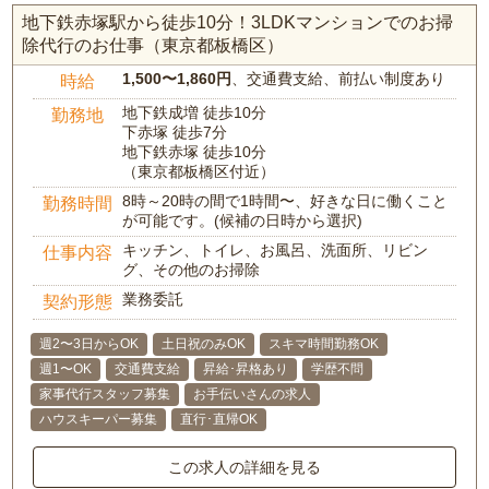
地下鉄赤塚駅から徒歩10分！3LDKマンションでのお掃
除代行のお仕事（東京都板橋区）
1,500〜1,860円
、交通費支給、前払い制度あり
時給
地下鉄成増 徒歩10分
勤務地
下赤塚 徒歩7分
地下鉄赤塚 徒歩10分
（東京都板橋区付近）
8時～20時の間で1時間〜、好きな日に働くこと
勤務時間
が可能です。(候補の日時から選択)
キッチン、トイレ、お風呂、洗面所、リビン
仕事内容
グ、その他のお掃除
業務委託
契約形態
週2〜3日からOK
土日祝のみOK
スキマ時間勤務OK
週1〜OK
交通費支給
昇給･昇格あり
学歴不問
家事代行スタッフ募集
お手伝いさんの求人
ハウスキーパー募集
直行･直帰OK
この求人の詳細を見る