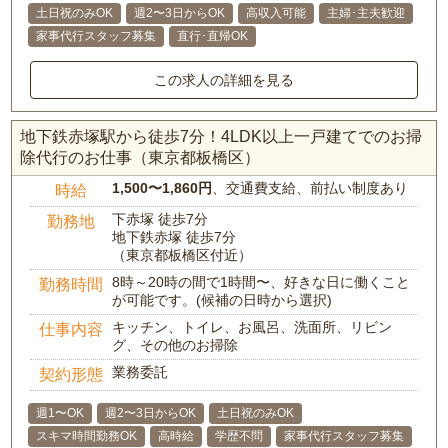
土日祝のみOK
週2〜3日からOK
高収入可能
主婦･主夫歓迎
家事代行スタッフ募集
直行･直帰OK
この求人の詳細を見る
地下鉄赤塚駅から徒歩7分！4LDK以上一戸建てでのお掃
除代行のお仕事（東京都板橋区）
1,500〜1,860円
、交通費支給、前払い制度あり
時給
下赤塚 徒歩7分
勤務地
地下鉄赤塚 徒歩7分
（東京都板橋区付近）
8時～20時の間で1時間〜、好きな日に働くこと
勤務時間
が可能です。(候補の日時から選択)
キッチン、トイレ、お風呂、洗面所、リビン
仕事内容
グ、その他のお掃除
業務委託
契約形態
週1〜OK
週2〜3日からOK
土日祝のみOK
スキマ時間勤務OK
高時給
学歴不問
家事代行スタッフ募集