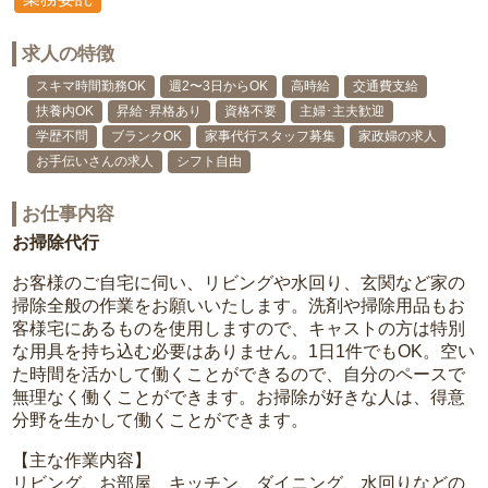
求人の特徴
スキマ時間勤務OK
週2〜3日からOK
高時給
交通費支給
扶養内OK
昇給･昇格あり
資格不要
主婦･主夫歓迎
学歴不問
ブランクOK
家事代行スタッフ募集
家政婦の求人
お手伝いさんの求人
シフト自由
お仕事内容
お掃除代行
お客様のご自宅に伺い、リビングや水回り、玄関など家の
掃除全般の作業をお願いいたします。洗剤や掃除用品もお
客様宅にあるものを使用しますので、キャストの方は特別
な用具を持ち込む必要はありません。1日1件でもOK。空い
た時間を活かして働くことができるので、自分のペースで
無理なく働くことができます。お掃除が好きな人は、得意
分野を生かして働くことができます。
【主な作業内容】
リビング、お部屋、キッチン、ダイニング、水回りなどの