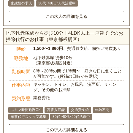
家政婦の求人
30代･40代･50代活躍中
この求人の詳細を見る
地下鉄赤塚駅から徒歩10分！4LDK以上一戸建てでのお
掃除代行のお仕事（東京都板橋区）
1,500〜1,860円
、交通費支給、前払い制度あり
時給
地下鉄赤塚 徒歩10分
勤務地
（東京都板橋区付近）
8時～20時の間で1時間〜、好きな日に働くこと
勤務時間
が可能です。(候補の日時から選択)
キッチン、トイレ、お風呂、洗面所、リビン
仕事内容
グ、その他のお掃除
業務委託
契約形態
スキマ時間勤務OK
高収入可能
交通費支給
年齢不問
家事代行スタッフ募集
30代･40代･50代活躍中
この求人の詳細を見る