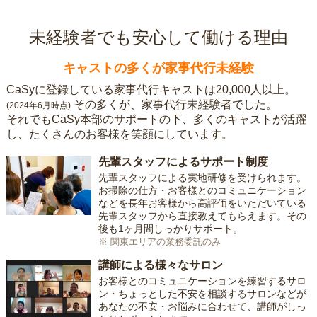
未経験者でも安心して働ける理由
キャストの多くが家事代行未経験
CaSyに登録している家事代行キャストは20,000人以上。
その多くが、家事代行未経験者でした。
(2024年6月時点)
それでもCaSy本部のサポートの下、多くのキャストが活躍
し、たくさんのお客様を笑顔にしています。
先輩スタッフによるサポート制度
先輩スタッフによる実地研修を受けられます。
お掃除の仕方・お客様とのコミュニケーション
などを長年お客様から高評価をいただいている
先輩スタッフから直接教えてもらえます。その
後も1ヶ月間しっかりサポート。
※ 関東エリアの業務委託のみ
講師による様々なサロン
お客様とのコミュニケーションを練習するサロ
ン・ちょっとした不安を相談するサロンなどが
あなたの不安・お悩みに合わせて、講師がしっ