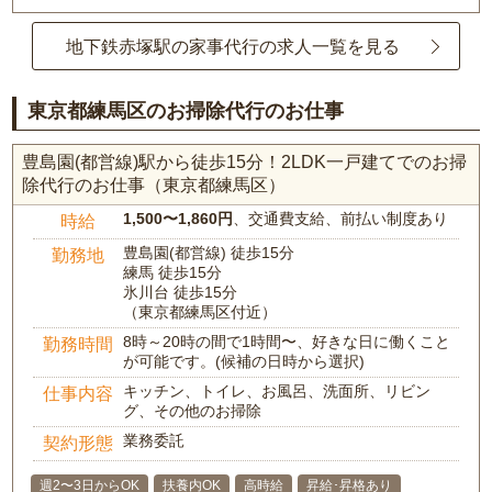
地下鉄赤塚駅の家事代行の求人一覧を見る
東京都練馬区のお掃除代行のお仕事
豊島園(都営線)駅から徒歩15分！2LDK一戸建てでのお掃
除代行のお仕事（東京都練馬区）
1,500〜1,860円
、交通費支給、前払い制度あり
時給
豊島園(都営線) 徒歩15分
勤務地
練馬 徒歩15分
氷川台 徒歩15分
（東京都練馬区付近）
8時～20時の間で1時間〜、好きな日に働くこと
勤務時間
が可能です。(候補の日時から選択)
キッチン、トイレ、お風呂、洗面所、リビン
仕事内容
グ、その他のお掃除
業務委託
契約形態
週2〜3日からOK
扶養内OK
高時給
昇給･昇格あり