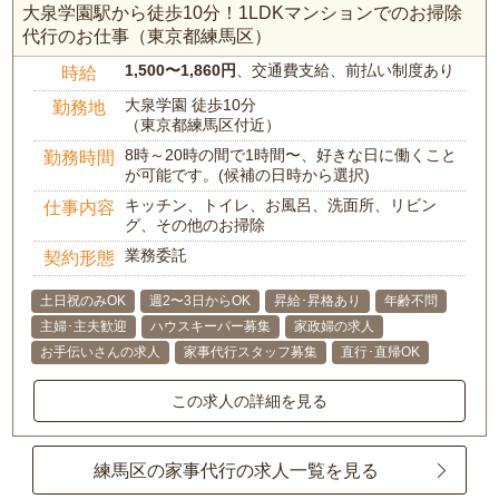
大泉学園駅から徒歩10分！1LDKマンションでのお掃除
代行のお仕事（東京都練馬区）
1,500〜1,860円
、交通費支給、前払い制度あり
時給
大泉学園 徒歩10分
勤務地
（東京都練馬区付近）
8時～20時の間で1時間〜、好きな日に働くこと
勤務時間
が可能です。(候補の日時から選択)
キッチン、トイレ、お風呂、洗面所、リビン
仕事内容
グ、その他のお掃除
業務委託
契約形態
土日祝のみOK
週2〜3日からOK
昇給･昇格あり
年齢不問
主婦･主夫歓迎
ハウスキーパー募集
家政婦の求人
お手伝いさんの求人
家事代行スタッフ募集
直行･直帰OK
この求人の詳細を見る
練馬区の家事代行の求人一覧を見る