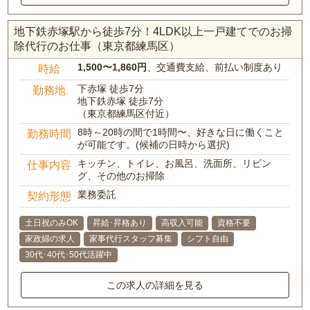
地下鉄赤塚駅から徒歩7分！4LDK以上一戸建てでのお掃
除代行のお仕事（東京都練馬区）
1,500〜1,860円
、交通費支給、前払い制度あり
時給
下赤塚 徒歩7分
勤務地
地下鉄赤塚 徒歩7分
（東京都練馬区付近）
8時～20時の間で1時間〜、好きな日に働くこと
勤務時間
が可能です。(候補の日時から選択)
キッチン、トイレ、お風呂、洗面所、リビン
仕事内容
グ、その他のお掃除
業務委託
契約形態
土日祝のみOK
昇給･昇格あり
高収入可能
資格不要
家政婦の求人
家事代行スタッフ募集
シフト自由
30代･40代･50代活躍中
この求人の詳細を見る