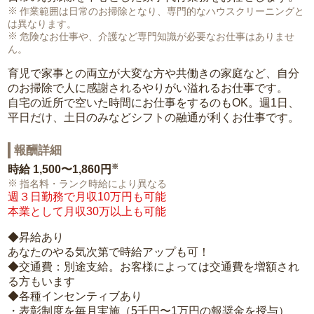
作業範囲は日常のお掃除となり、専門的なハウスクリーニングと
は異なります。
危険なお仕事や、介護など専門知識が必要なお仕事はありませ
ん。
育児で家事との両立が大変な方や共働きの家庭など、自分
のお掃除で人に感謝されるやりがい溢れるお仕事です。
自宅の近所で空いた時間にお仕事をするのもOK。週1日、
平日だけ、土日のみなどシフトの融通が利くお仕事です。
報酬詳細
※
時給
1,500〜1,860円
指名料・ランク時給により異なる
週３日勤務で月収10万円も可能
本業として月収30万以上も可能
◆昇給あり
あなたのやる気次第で時給アップも可！
◆交通費：別途支給。お客様によっては交通費を増額され
る方もいます
◆各種インセンティブあり
・表彰制度を毎月実施（5千円〜1万円の報奨金を授与）