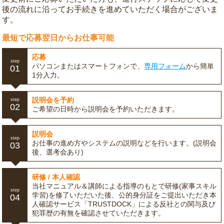
後の流れに沿ってお手続きを進めていただく場合がございま
す。
最短で応募翌日からお仕事可能
応募
step
パソコンまたはスマートフォンで、
専用フォーム
から簡単
01
1分入力。
説明会を予約
step
02
ご希望の日時から説明会を予約いただきます。
説明会
step
お仕事の進め方やシステムの説明などを行います。(説明会
03
後、選考会あり)
研修 / 本人確認
当社マニュアル＆講師による指導のもとで研修(家事スキル
step
学習)を修了いただいた後、公的身分証をご提出いただき本
04
人確認サービス「TRUSTDOCK」による反社との関与及び
犯罪歴の有無を確認させていただきます。