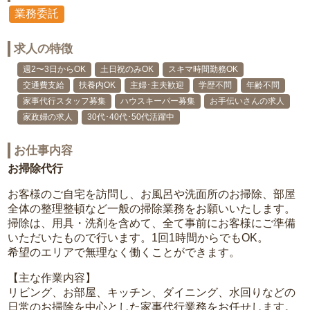
業務委託
求人の特徴
週2〜3日からOK
土日祝のみOK
スキマ時間勤務OK
交通費支給
扶養内OK
主婦･主夫歓迎
学歴不問
年齢不問
家事代行スタッフ募集
ハウスキーパー募集
お手伝いさんの求人
家政婦の求人
30代･40代･50代活躍中
お仕事内容
お掃除代行
お客様のご自宅を訪問し、お風呂や洗面所のお掃除、部屋
全体の整理整頓など一般の掃除業務をお願いいたします。
掃除は、用具・洗剤を含めて、全て事前にお客様にご準備
いただいたもので行います。1回1時間からでもOK。
希望のエリアで無理なく働くことができます。
【主な作業内容】
リビング、お部屋、キッチン、ダイニング、水回りなどの
日常のお掃除を中心とした家事代行業務をお任せします。