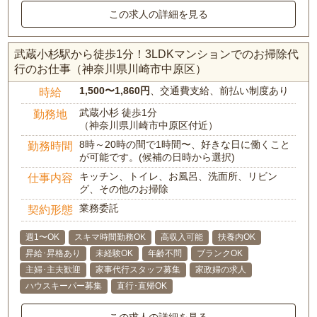
この求人の詳細を見る
武蔵小杉駅から徒歩1分！3LDKマンションでのお掃除代
行のお仕事（神奈川県川崎市中原区）
1,500〜1,860円
、交通費支給、前払い制度あり
時給
武蔵小杉 徒歩1分
勤務地
（神奈川県川崎市中原区付近）
8時～20時の間で1時間〜、好きな日に働くこと
勤務時間
が可能です。(候補の日時から選択)
キッチン、トイレ、お風呂、洗面所、リビン
仕事内容
グ、その他のお掃除
業務委託
契約形態
週1〜OK
スキマ時間勤務OK
高収入可能
扶養内OK
昇給･昇格あり
未経験OK
年齢不問
ブランクOK
主婦･主夫歓迎
家事代行スタッフ募集
家政婦の求人
ハウスキーパー募集
直行･直帰OK