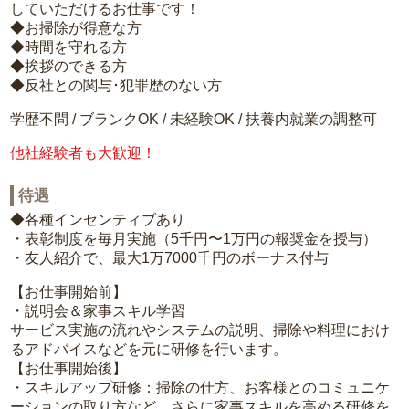
していただけるお仕事です！
◆お掃除が得意な方
◆時間を守れる方
◆挨拶のできる方
◆反社との関与･犯罪歴のない方
学歴不問 / ブランクOK / 未経験OK / 扶養内就業の調整可
他社経験者も大歓迎！
待遇
◆各種インセンティブあり
・表彰制度を毎月実施（5千円〜1万円の報奨金を授与）
・友人紹介で、最大1万7000千円のボーナス付与
【お仕事開始前】
・説明会＆家事スキル学習
サービス実施の流れやシステムの説明、掃除や料理におけ
るアドバイスなどを元に研修を行います。
【お仕事開始後】
・スキルアップ研修：掃除の仕方、お客様とのコミュニケ
ーションの取り方など、さらに家事スキルを高める研修を