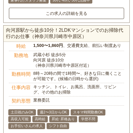
家事代行スタッフ募集
30代･40代･50代活躍中
この求人の詳細を見る
向河原駅から徒歩10分！2LDKマンションでのお掃除代
行のお仕事（神奈川県川崎市中原区）
1,500〜1,860円
、交通費支給、前払い制度あり
時給
武蔵小杉 徒歩5分
勤務地
向河原 徒歩10分
（神奈川県川崎市中原区付近）
8時～20時の間で1時間〜、好きな日に働くこと
勤務時間
が可能です。(候補の日時から選択)
キッチン、トイレ、お風呂、洗面所、リビン
仕事内容
グ、その他のお掃除
業務委託
契約形態
土日祝のみOK
週2〜3日からOK
スキマ時間勤務OK
高収入可能
高時給
昇給･昇格あり
学歴不問
お手伝いさんの求人
シフト自由