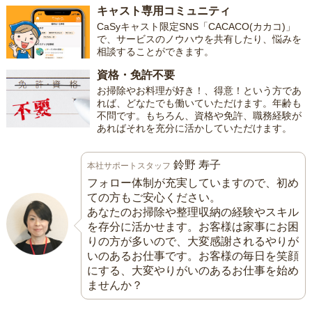
キャスト専用コミュニティ
CaSyキャスト限定SNS「CACACO(カカコ)」
で、サービスのノウハウを共有したり、悩みを
相談することができます。
資格・免許不要
お掃除やお料理が好き！、得意！という方であ
れば、どなたでも働いていただけます。年齢も
不問です。もちろん、資格や免許、職務経験が
あればそれを充分に活かしていただけます。
鈴野 寿子
本社サポートスタッフ
フォロー体制が充実していますので、初め
ての方もご安心ください。
あなたのお掃除や整理収納の経験やスキル
を存分に活かせます。お客様は家事にお困
りの方が多いので、大変感謝されるやりが
いのあるお仕事です。お客様の毎日を笑顔
にする、大変やりがいのあるお仕事を始め
ませんか？