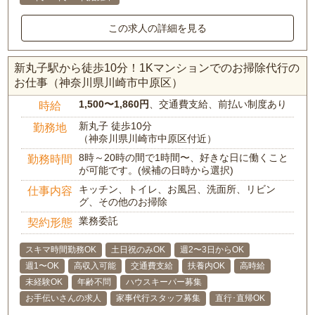
この求人の詳細を見る
新丸子駅から徒歩10分！1Kマンションでのお掃除代行の
お仕事（神奈川県川崎市中原区）
1,500〜1,860円
、交通費支給、前払い制度あり
時給
新丸子 徒歩10分
勤務地
（神奈川県川崎市中原区付近）
8時～20時の間で1時間〜、好きな日に働くこと
勤務時間
が可能です。(候補の日時から選択)
キッチン、トイレ、お風呂、洗面所、リビン
仕事内容
グ、その他のお掃除
業務委託
契約形態
スキマ時間勤務OK
土日祝のみOK
週2〜3日からOK
週1〜OK
高収入可能
交通費支給
扶養内OK
高時給
未経験OK
年齢不問
ハウスキーパー募集
お手伝いさんの求人
家事代行スタッフ募集
直行･直帰OK