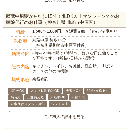
この求人の詳細を見る
武蔵中原駅から徒歩15分！4LDK以上マンションでのお
掃除代行のお仕事（神奈川県川崎市中原区）
1,500〜1,860円
、交通費支給、前払い制度あり
時給
武蔵中原 徒歩15分
勤務地
（神奈川県川崎市中原区付近）
8時～20時の間で1時間〜、好きな日に働くこと
勤務時間
が可能です。(候補の日時から選択)
キッチン、トイレ、お風呂、洗面所、リビン
仕事内容
グ、その他のお掃除
業務委託
契約形態
週1〜OK
スキマ時間勤務OK
扶養内OK
昇給･昇格あり
高時給
交通費支給
未経験OK
年齢不問
家事代行スタッフ募集
シフト自由
この求人の詳細を見る