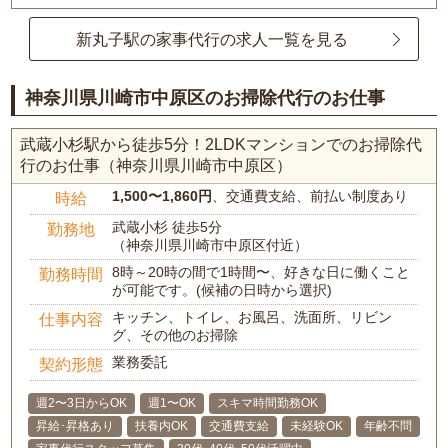
新丸子駅の家事代行の求人一覧を見る
神奈川県川崎市中原区のお掃除代行のお仕事
武蔵小杉駅から徒歩5分！2LDKマンションでのお掃除代
行のお仕事（神奈川県川崎市中原区）
1,500〜1,860円
、交通費支給、前払い制度あり
時給
武蔵小杉 徒歩5分
勤務地
（神奈川県川崎市中原区付近）
8時～20時の間で1時間〜、好きな日に働くこと
勤務時間
が可能です。(候補の日時から選択)
キッチン、トイレ、お風呂、洗面所、リビン
仕事内容
グ、その他のお掃除
業務委託
契約形態
週2〜3日からOK
週1〜OK
スキマ時間勤務OK
昇給･昇格あり
扶養内OK
交通費支給
未経験OK
年齢不問