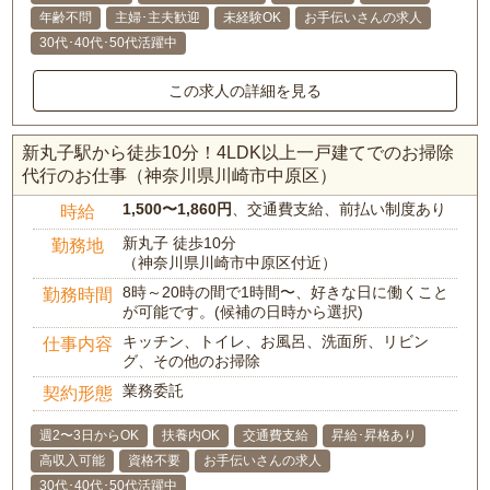
年齢不問
主婦･主夫歓迎
未経験OK
お手伝いさんの求人
30代･40代･50代活躍中
この求人の詳細を見る
新丸子駅から徒歩10分！4LDK以上一戸建てでのお掃除
代行のお仕事（神奈川県川崎市中原区）
1,500〜1,860円
、交通費支給、前払い制度あり
時給
新丸子 徒歩10分
勤務地
（神奈川県川崎市中原区付近）
8時～20時の間で1時間〜、好きな日に働くこと
勤務時間
が可能です。(候補の日時から選択)
キッチン、トイレ、お風呂、洗面所、リビン
仕事内容
グ、その他のお掃除
業務委託
契約形態
週2〜3日からOK
扶養内OK
交通費支給
昇給･昇格あり
高収入可能
資格不要
お手伝いさんの求人
30代･40代･50代活躍中