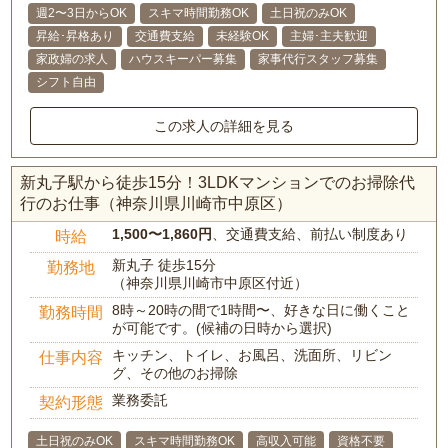
週2〜3日からOK
スキマ時間勤務OK
土日祝のみOK
昇給･昇格あり
交通費支給
未経験OK
主婦･主夫歓迎
家政婦の求人
ハウスキーパー募集
家事代行スタッフ募集
シフト自由
この求人の詳細を見る
新丸子駅から徒歩15分！3LDKマンションでのお掃除代
行のお仕事（神奈川県川崎市中原区）
1,500〜1,860円
、交通費支給、前払い制度あり
時給
新丸子 徒歩15分
勤務地
（神奈川県川崎市中原区付近）
8時～20時の間で1時間〜、好きな日に働くこと
勤務時間
が可能です。(候補の日時から選択)
キッチン、トイレ、お風呂、洗面所、リビン
仕事内容
グ、その他のお掃除
業務委託
契約形態
土日祝のみOK
スキマ時間勤務OK
高収入可能
資格不要