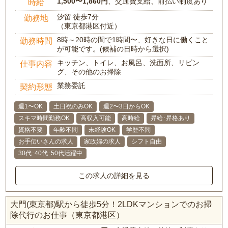
1,500〜1,860円
、交通費支給、前払い制度あり
時給
汐留 徒歩7分
勤務地
（東京都港区付近）
8時～20時の間で1時間〜、好きな日に働くこと
勤務時間
が可能です。(候補の日時から選択)
キッチン、トイレ、お風呂、洗面所、リビン
仕事内容
グ、その他のお掃除
業務委託
契約形態
週1〜OK
土日祝のみOK
週2〜3日からOK
スキマ時間勤務OK
高収入可能
高時給
昇給･昇格あり
資格不要
年齢不問
未経験OK
学歴不問
お手伝いさんの求人
家政婦の求人
シフト自由
30代･40代･50代活躍中
この求人の詳細を見る
大門(東京都)駅から徒歩5分！2LDKマンションでのお掃
除代行のお仕事（東京都港区）