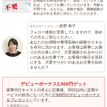
お掃除やお料理が好き！、得意！という方であ
れば、どなたでも働いていただけます。年齢も
不問です。もちろん、資格や免許、職務経験が
あればそれを充分に活かしていただけます。
鈴野 寿子
本社サポートスタッフ
フォロー体制が充実していますので、初め
ての方もご安心ください。
あなたのお掃除や整理収納の経験やスキル
を存分に活かせます。お客様は家事にお困
りの方が多いので、大変感謝されるやりが
いのあるお仕事です。お客様の毎日を笑顔
にする、大変やりがいのあるお仕事を始め
ませんか？
デビューボーナス2,500円ゲット
家事代行キャストの求人に応募後、30日以内に定期サ
ービスの担当になった方に
2,500円のデビューボーナス
をプレゼント
しています。
業務委託のみ