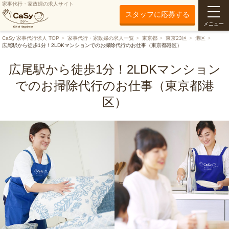
家事代行・家政婦の求人サイト
スタッフに応募する
メニュー
CaSy 家事代行求人 TOP
家事代行・家政婦の求人一覧
東京都
東京23区
港区
広尾駅から徒歩1分！2LDKマンションでのお掃除代行のお仕事（東京都港区）
広尾駅から徒歩1分！2LDKマンション
でのお掃除代行のお仕事（東京都港
区）