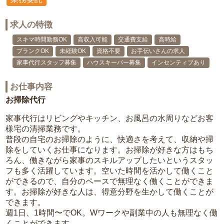
求人の特徴
スキマ時間勤務OK
高収入可能
交通費支給
高時給
ブランクOK
未経験OK
資格不要
お手伝いさんの求人
家事代行スタッフ募集
ハウスキーパー募集
インセンティブあり
お仕事内容
お掃除代行
家事代行はリビングやキッチン、お風呂の水周りなどお客
様宅の清掃業務です。
普段の自宅のお掃除のように、快適さを考えて、収納や掃
除をしていくお仕事になります。お掃除が好きな方はもち
ろん、働きながら家事のスキルアップしたいというスタッ
フも多く活躍しています。空いた時間を活かして働くこと
ができるので、自分のペースで無理なく働くことができま
す。お掃除が好きな人は、得意分野を生かして働くことが
できます。
週1日、1時間〜でOK。Wワークや副業中の人も無理なく働
くことができます。