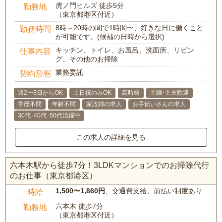
虎ノ門ヒルズ 徒歩5分
勤務地
（東京都港区付近）
8時～20時の間で1時間〜、好きな日に働くこと
勤務時間
が可能です。(候補の日時から選択)
キッチン、トイレ、お風呂、洗面所、リビン
仕事内容
グ、その他のお掃除
業務委託
契約形態
週2〜3日からOK
土日祝のみOK
高時給
主婦･主夫歓迎
学歴不問
年齢不問
家政婦の求人
お手伝いさんの求人
30代･40代･50代活躍中
この求人の詳細を見る
六本木駅から徒歩7分！3LDKマンションでのお掃除代行
のお仕事（東京都港区）
1,500〜1,860円
、交通費支給、前払い制度あり
時給
六本木 徒歩7分
勤務地
（東京都港区付近）