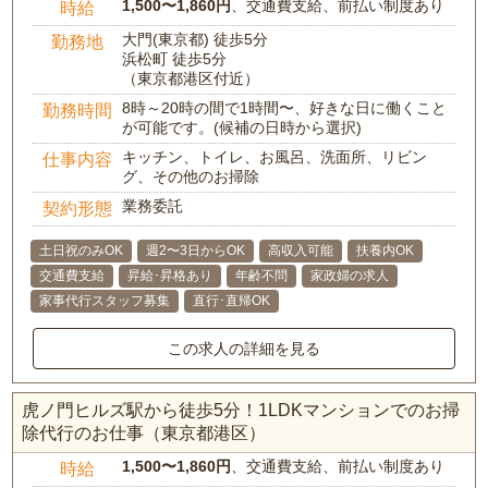
1,500〜1,860円
、交通費支給、前払い制度あり
時給
大門(東京都) 徒歩5分
勤務地
浜松町 徒歩5分
（東京都港区付近）
8時～20時の間で1時間〜、好きな日に働くこと
勤務時間
が可能です。(候補の日時から選択)
キッチン、トイレ、お風呂、洗面所、リビン
仕事内容
グ、その他のお掃除
業務委託
契約形態
土日祝のみOK
週2〜3日からOK
高収入可能
扶養内OK
交通費支給
昇給･昇格あり
年齢不問
家政婦の求人
家事代行スタッフ募集
直行･直帰OK
この求人の詳細を見る
虎ノ門ヒルズ駅から徒歩5分！1LDKマンションでのお掃
除代行のお仕事（東京都港区）
1,500〜1,860円
、交通費支給、前払い制度あり
時給