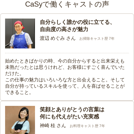
CaSyで働くキャストの声
自分らしく誰かの役に立てる、
自由度の高さが魅力
渡辺 めぐみ さん
お掃除キャスト歴 7年
始めたときばかりの時、今の自分からすると出来栄えも
未熟だったとは思うけれど、お客様にすごく喜んでいた
だけた。
この仕事の魅力はいろいろな方と出会えること。そして
自分が持っているスキルを使って、人を喜ばせることが
できること。
笑顔とありがとうの言葉は
何にも代えがたい充実感
神崎 桂 さん
お料理キャスト歴 7年