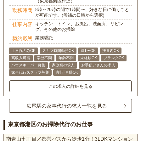
（東京都港区付近）
8時～20時の間で1時間〜、好きな日に働くこと
勤務時間
が可能です。(候補の日時から選択)
キッチン、トイレ、お風呂、洗面所、リビン
仕事内容
グ、その他のお掃除
業務委託
契約形態
土日祝のみOK
スキマ時間勤務OK
週1〜OK
扶養内OK
高収入可能
学歴不問
年齢不問
未経験OK
ブランクOK
ハウスキーパー募集
家政婦の求人
お手伝いさんの求人
家事代行スタッフ募集
直行･直帰OK
この求人の詳細を見る
広尾駅の家事代行の求人一覧を見る
東京都港区のお掃除代行のお仕事
南青山七丁目／都営バスから徒歩1分！3LDKマンション