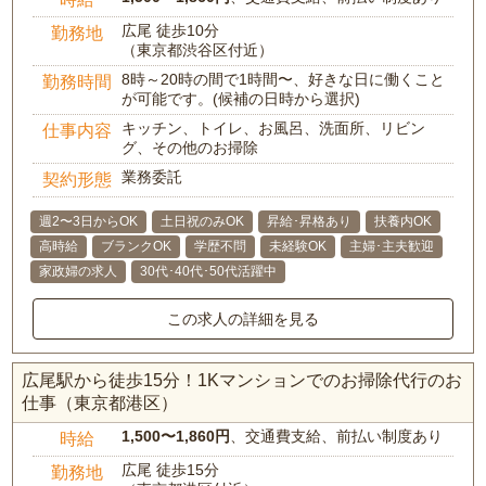
広尾 徒歩10分
勤務地
（東京都渋谷区付近）
8時～20時の間で1時間〜、好きな日に働くこと
勤務時間
が可能です。(候補の日時から選択)
キッチン、トイレ、お風呂、洗面所、リビン
仕事内容
グ、その他のお掃除
業務委託
契約形態
週2〜3日からOK
土日祝のみOK
昇給･昇格あり
扶養内OK
高時給
ブランクOK
学歴不問
未経験OK
主婦･主夫歓迎
家政婦の求人
30代･40代･50代活躍中
この求人の詳細を見る
広尾駅から徒歩15分！1Kマンションでのお掃除代行のお
仕事（東京都港区）
1,500〜1,860円
、交通費支給、前払い制度あり
時給
広尾 徒歩15分
勤務地