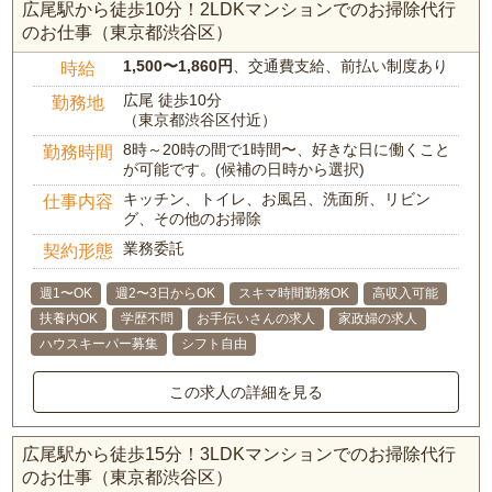
広尾駅から徒歩10分！2LDKマンションでのお掃除代行
のお仕事（東京都渋谷区）
1,500〜1,860円
、交通費支給、前払い制度あり
時給
広尾 徒歩10分
勤務地
（東京都渋谷区付近）
8時～20時の間で1時間〜、好きな日に働くこと
勤務時間
が可能です。(候補の日時から選択)
キッチン、トイレ、お風呂、洗面所、リビン
仕事内容
グ、その他のお掃除
業務委託
契約形態
週1〜OK
週2〜3日からOK
スキマ時間勤務OK
高収入可能
扶養内OK
学歴不問
お手伝いさんの求人
家政婦の求人
ハウスキーパー募集
シフト自由
この求人の詳細を見る
広尾駅から徒歩15分！3LDKマンションでのお掃除代行
のお仕事（東京都渋谷区）