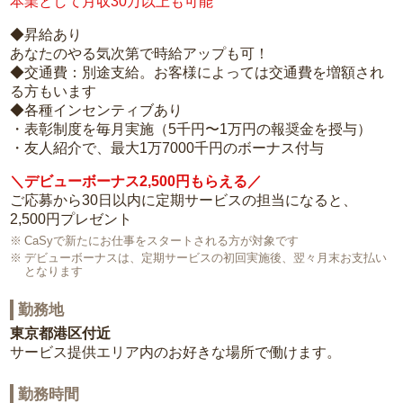
本業として月収30万以上も可能
◆昇給あり
あなたのやる気次第で時給アップも可！
◆交通費：別途支給。お客様によっては交通費を増額され
る方もいます
◆各種インセンティブあり
・表彰制度を毎月実施（5千円〜1万円の報奨金を授与）
・友人紹介で、最大1万7000千円のボーナス付与
＼デビューボーナス2,500円もらえる／
ご応募から30日以内に定期サービスの担当になると、
2,500円プレゼント
CaSyで新たにお仕事をスタートされる方が対象です
デビューボーナスは、定期サービスの初回実施後、翌々月末お支払い
となります
勤務地
東京都港区付近
サービス提供エリア内のお好きな場所で働けます。
勤務時間