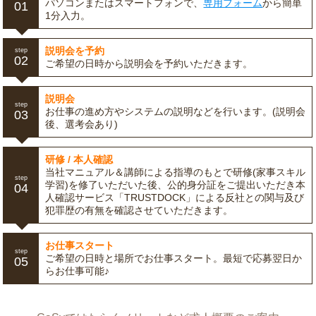
パソコンまたはスマートフォンで、
専用フォーム
から簡単
01
1分入力。
説明会を予約
step
02
ご希望の日時から説明会を予約いただきます。
説明会
step
お仕事の進め方やシステムの説明などを行います。(説明会
03
後、選考会あり)
研修 / 本人確認
当社マニュアル＆講師による指導のもとで研修(家事スキル
step
学習)を修了いただいた後、公的身分証をご提出いただき本
04
人確認サービス「TRUSTDOCK」による反社との関与及び
犯罪歴の有無を確認させていただきます。
お仕事スタート
step
ご希望の日時と場所でお仕事スタート。最短で応募翌日か
05
らお仕事可能♪