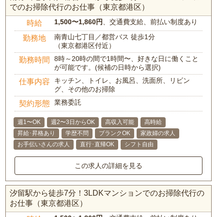
でのお掃除代行のお仕事（東京都港区）
1,500〜1,860円
、交通費支給、前払い制度あり
時給
南青山七丁目／都営バス 徒歩1分
勤務地
（東京都港区付近）
8時～20時の間で1時間〜、好きな日に働くこと
勤務時間
が可能です。(候補の日時から選択)
キッチン、トイレ、お風呂、洗面所、リビン
仕事内容
グ、その他のお掃除
業務委託
契約形態
週1〜OK
週2〜3日からOK
高収入可能
高時給
昇給･昇格あり
学歴不問
ブランクOK
家政婦の求人
お手伝いさんの求人
直行･直帰OK
シフト自由
この求人の詳細を見る
汐留駅から徒歩7分！3LDKマンションでのお掃除代行の
お仕事（東京都港区）