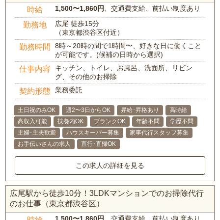
1,500〜1,860円
、交通費支給、前払い制度あり
時給
広尾 徒歩15分
勤務地
（東京都渋谷区付近）
8時～20時の間で1時間〜、好きな日に働くこと
勤務時間
が可能です。(候補の日時から選択)
キッチン、トイレ、お風呂、洗面所、リビン
仕事内容
グ、その他のお掃除
業務委託
契約形態
土日祝のみOK
週2〜3日からOK
昇給･昇格あり
高時給
高収入可能
扶養内OK
ブランクOK
年齢不問
学歴不問
主婦･主夫歓迎
ハウスキーパー募集
家事代行スタッフ募集
お手伝いさんの求人
直行･直帰OK
この求人の詳細を見る
広尾駅から徒歩10分！3LDKマンションでのお掃除代行
のお仕事（東京都渋谷区）
1,500〜1,860円
、交通費支給、前払い制度あり
時給