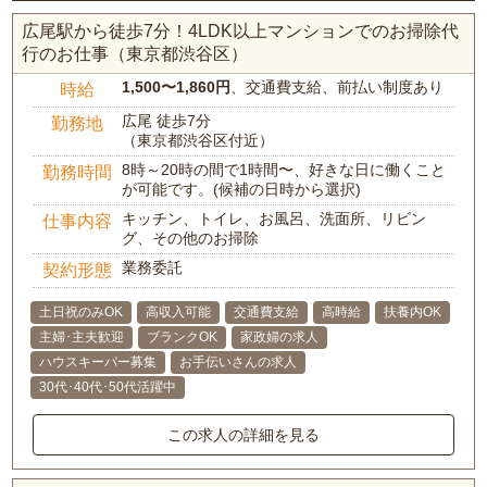
広尾駅から徒歩7分！4LDK以上マンションでのお掃除代
行のお仕事（東京都渋谷区）
1,500〜1,860円
、交通費支給、前払い制度あり
時給
広尾 徒歩7分
勤務地
（東京都渋谷区付近）
8時～20時の間で1時間〜、好きな日に働くこと
勤務時間
が可能です。(候補の日時から選択)
キッチン、トイレ、お風呂、洗面所、リビン
仕事内容
グ、その他のお掃除
業務委託
契約形態
土日祝のみOK
高収入可能
交通費支給
高時給
扶養内OK
主婦･主夫歓迎
ブランクOK
家政婦の求人
ハウスキーパー募集
お手伝いさんの求人
30代･40代･50代活躍中
この求人の詳細を見る