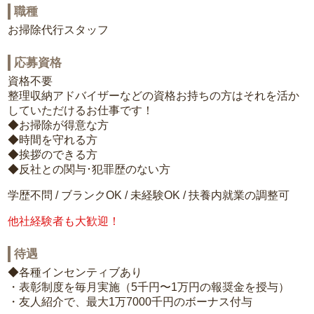
職種
お掃除代行スタッフ
応募資格
資格不要
整理収納アドバイザーなどの資格お持ちの方はそれを活か
していただけるお仕事です！
◆お掃除が得意な方
◆時間を守れる方
◆挨拶のできる方
◆反社との関与･犯罪歴のない方
学歴不問 / ブランクOK / 未経験OK / 扶養内就業の調整可
他社経験者も大歓迎！
待遇
◆各種インセンティブあり
・表彰制度を毎月実施（5千円〜1万円の報奨金を授与）
・友人紹介で、最大1万7000千円のボーナス付与