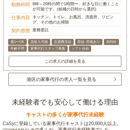
8時～20時の間で1時間〜、好きな日に働くこと
勤務時間
が可能です。(候補の日時から選択)
キッチン、トイレ、お風呂、洗面所、リビン
仕事内容
グ、その他のお掃除
業務委託
契約形態
週1〜OK
高収入可能
交通費支給
昇給･昇格あり
高時給
年齢不問
家事代行スタッフ募集
シフト自由
この求人の詳細を見る
港区の家事代行の求人一覧を見る
未経験者でも安心して働ける理由
キャストの多くが家事代行未経験
CaSyに登録している家事代行キャストは20,000人以上。
その多くが、家事代行未経験者でした。