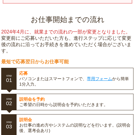
お仕事開始までの流れ
2024年4月に、就業までの流れの一部が変更となりました。
変更前にご応募いただいた方も、進行ステップに応じて変更
後の流れに沿ってお手続きを進めていただく場合がございま
す。
最短で応募翌日からお仕事可能
応募
step
パソコンまたはスマートフォンで、
専用フォーム
から簡単
01
1分入力。
説明会を予約
step
02
ご希望の日時から説明会を予約いただきます。
説明会
step
お仕事の進め方やシステムの説明などを行います。(説明会
03
後、選考会あり)