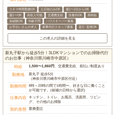
スキマ時間勤務OK
土日祝のみOK
週2〜3日からOK
週1〜OK
高収入可能
交通費支給
扶養内OK
高時給
未経験OK
年齢不問
ハウスキーパー募集
お手伝いさんの求人
家事代行スタッフ募集
直行･直帰OK
この求人の詳細を見る
新丸子駅から徒歩5分！3LDKマンションでのお掃除代行
のお仕事（神奈川県川崎市中原区）
1,500〜1,860円
、交通費支給、前払い制度あり
時給
新丸子 徒歩5分
勤務地
（神奈川県川崎市中原区付近）
8時～20時の間で1時間〜、好きな日に働くこと
勤務時間
が可能です。(候補の日時から選択)
キッチン、トイレ、お風呂、洗面所、リビン
仕事内容
グ、その他のお掃除
業務委託
契約形態