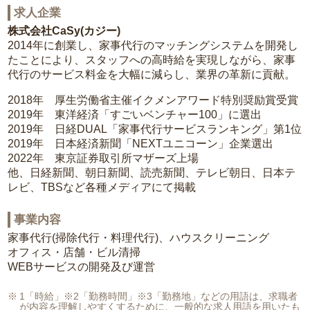
求人企業
株式会社CaSy(カジー)
2014年に創業し、家事代行のマッチングシステムを開発し
たことにより、スタッフへの高時給を実現しながら、家事
代行のサービス料金を大幅に減らし、業界の革新に貢献。
2018年 厚生労働省主催イクメンアワード特別奨励賞受賞
2019年 東洋経済「すごいベンチャー100」に選出
2019年 日経DUAL「家事代行サービスランキング」第1位
2019年 日本経済新聞「NEXTユニコーン」企業選出
2022年 東京証券取引所マザーズ上場
他、日経新聞、朝日新聞、読売新聞、テレビ朝日、日本テ
レビ、TBSなど各種メディアにて掲載
事業内容
家事代行(掃除代行・料理代行)、ハウスクリーニング
オフィス・店舗・ビル清掃
WEBサービスの開発及び運営
1「時給」※2「勤務時間」※3「勤務地」などの用語は、求職者
が内容を理解しやすくするために、一般的な求人用語を用いたも