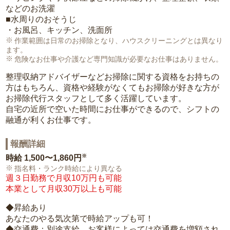
などのお洗濯
■水周りのおそうじ
・お風呂、キッチン、洗面所
作業範囲は日常のお掃除となり、ハウスクリーニングとは異なり
ます。
危険なお仕事や介護など専門知識が必要なお仕事はありません。
整理収納アドバイザーなどお掃除に関する資格をお持ちの
方はもちろん、資格や経験がなくてもお掃除が好きな方が
お掃除代行スタッフとして多く活躍しています。
自宅の近所で空いた時間にお仕事ができるので、シフトの
融通が利くお仕事です。
報酬詳細
※
時給
1,500〜1,860円
指名料・ランク時給により異なる
週３日勤務で月収10万円も可能
本業として月収30万以上も可能
◆昇給あり
あなたのやる気次第で時給アップも可！
◆交通費：別途支給。お客様によっては交通費を増額され