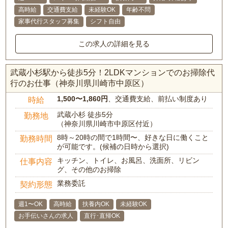
高時給
交通費支給
未経験OK
年齢不問
家事代行スタッフ募集
シフト自由
この求人の詳細を見る
武蔵小杉駅から徒歩5分！2LDKマンションでのお掃除代
行のお仕事（神奈川県川崎市中原区）
1,500〜1,860円
、交通費支給、前払い制度あり
時給
武蔵小杉 徒歩5分
勤務地
（神奈川県川崎市中原区付近）
8時～20時の間で1時間〜、好きな日に働くこと
勤務時間
が可能です。(候補の日時から選択)
キッチン、トイレ、お風呂、洗面所、リビン
仕事内容
グ、その他のお掃除
業務委託
契約形態
週1〜OK
高時給
扶養内OK
未経験OK
お手伝いさんの求人
直行･直帰OK