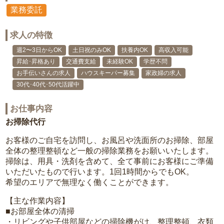
業務委託
求人の特徴
週2〜3日からOK
土日祝のみOK
扶養内OK
高収入可能
昇給･昇格あり
交通費支給
未経験OK
学歴不問
お手伝いさんの求人
ハウスキーパー募集
家政婦の求人
30代･40代･50代活躍中
お仕事内容
お掃除代行
お客様のご自宅を訪問し、お風呂や洗面所のお掃除、部屋
全体の整理整頓など一般の掃除業務をお願いいたします。
掃除は、用具・洗剤を含めて、全て事前にお客様にご準備
いただいたもので行います。1回1時間からでもOK。
希望のエリアで無理なく働くことができます。
【主な作業内容】
■お部屋全体の清掃
・リビングや子供部屋などの掃除機がけ、整理整頓、衣類