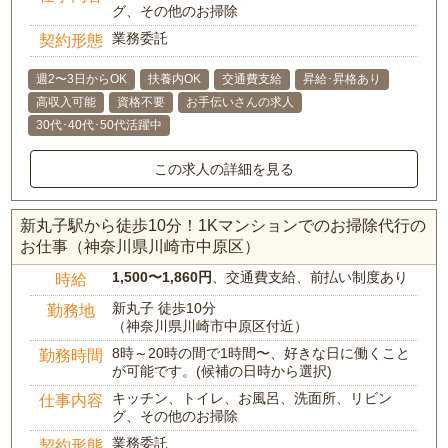
グ、その他のお掃除
業務委託
契約形態
週2〜3日からOK
扶養内OK
交通費支給
昇給･昇格あり
高収入可能
資格不要
お手伝いさんの求人
30代･40代･50代活躍中
この求人の詳細を見る
新丸子駅から徒歩10分！1Kマンションでのお掃除代行の
お仕事（神奈川県川崎市中原区）
1,500〜1,860円
、交通費支給、前払い制度あり
時給
新丸子 徒歩10分
勤務地
（神奈川県川崎市中原区付近）
8時～20時の間で1時間〜、好きな日に働くこと
勤務時間
が可能です。(候補の日時から選択)
キッチン、トイレ、お風呂、洗面所、リビン
仕事内容
グ、その他のお掃除
業務委託
契約形態