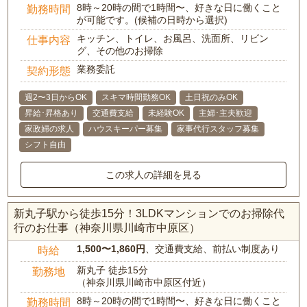
8時～20時の間で1時間〜、好きな日に働くこと
勤務時間
が可能です。(候補の日時から選択)
キッチン、トイレ、お風呂、洗面所、リビン
仕事内容
グ、その他のお掃除
業務委託
契約形態
週2〜3日からOK
スキマ時間勤務OK
土日祝のみOK
昇給･昇格あり
交通費支給
未経験OK
主婦･主夫歓迎
家政婦の求人
ハウスキーパー募集
家事代行スタッフ募集
シフト自由
この求人の詳細を見る
新丸子駅から徒歩15分！3LDKマンションでのお掃除代
行のお仕事（神奈川県川崎市中原区）
1,500〜1,860円
、交通費支給、前払い制度あり
時給
新丸子 徒歩15分
勤務地
（神奈川県川崎市中原区付近）
8時～20時の間で1時間〜、好きな日に働くこと
勤務時間