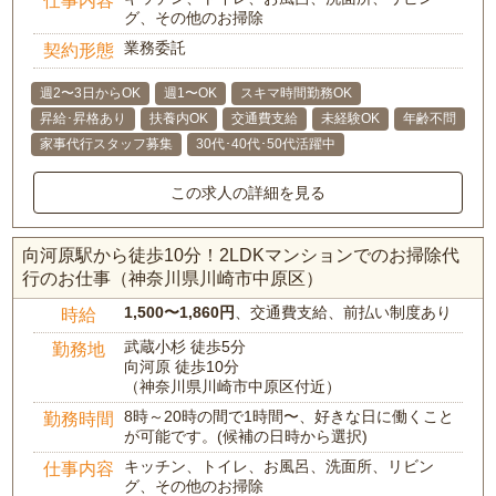
仕事内容
グ、その他のお掃除
業務委託
契約形態
週2〜3日からOK
週1〜OK
スキマ時間勤務OK
昇給･昇格あり
扶養内OK
交通費支給
未経験OK
年齢不問
家事代行スタッフ募集
30代･40代･50代活躍中
この求人の詳細を見る
向河原駅から徒歩10分！2LDKマンションでのお掃除代
行のお仕事（神奈川県川崎市中原区）
1,500〜1,860円
、交通費支給、前払い制度あり
時給
武蔵小杉 徒歩5分
勤務地
向河原 徒歩10分
（神奈川県川崎市中原区付近）
8時～20時の間で1時間〜、好きな日に働くこと
勤務時間
が可能です。(候補の日時から選択)
キッチン、トイレ、お風呂、洗面所、リビン
仕事内容
グ、その他のお掃除