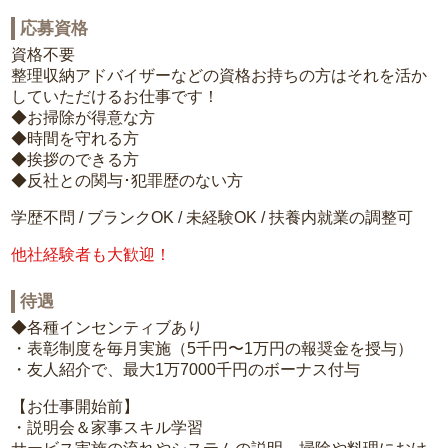
応募資格
資格不要
整理収納アドバイザーなどの資格お持ちの方はそれを活か
していただけるお仕事です！
◆お掃除が得意な方
◆時間を守れる方
◆挨拶のできる方
◆反社との関与･犯罪歴のない方
学歴不問 / ブランクOK / 未経験OK / 扶養内就業の調整可
他社経験者も大歓迎！
待遇
◆各種インセンティブあり
・表彰制度を毎月実施（5千円〜1万円の報奨金を授与）
・友人紹介で、最大1万7000千円のボーナス付与
【お仕事開始前】
・説明会＆家事スキル学習