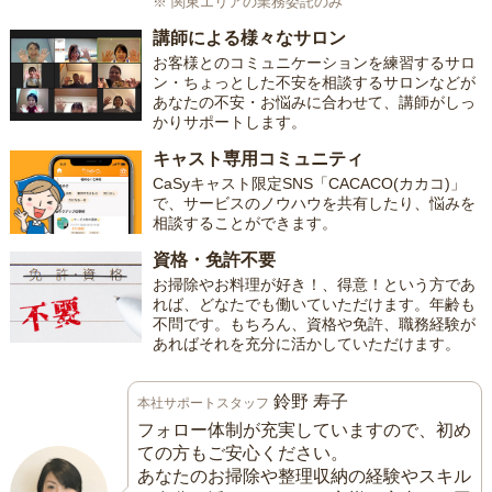
※ 関東エリアの業務委託のみ
講師による様々なサロン
お客様とのコミュニケーションを練習するサロ
ン・ちょっとした不安を相談するサロンなどが
あなたの不安・お悩みに合わせて、講師がしっ
かりサポートします。
キャスト専用コミュニティ
CaSyキャスト限定SNS「CACACO(カカコ)」
で、サービスのノウハウを共有したり、悩みを
相談することができます。
資格・免許不要
お掃除やお料理が好き！、得意！という方であ
れば、どなたでも働いていただけます。年齢も
不問です。もちろん、資格や免許、職務経験が
あればそれを充分に活かしていただけます。
鈴野 寿子
本社サポートスタッフ
フォロー体制が充実していますので、初め
ての方もご安心ください。
あなたのお掃除や整理収納の経験やスキル