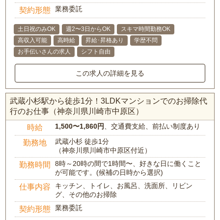
業務委託
契約形態
土日祝のみOK
週2〜3日からOK
スキマ時間勤務OK
高収入可能
高時給
昇給･昇格あり
学歴不問
お手伝いさんの求人
シフト自由
この求人の詳細を見る
武蔵小杉駅から徒歩1分！3LDKマンションでのお掃除代
行のお仕事（神奈川県川崎市中原区）
1,500〜1,860円
、交通費支給、前払い制度あり
時給
武蔵小杉 徒歩1分
勤務地
（神奈川県川崎市中原区付近）
8時～20時の間で1時間〜、好きな日に働くこと
勤務時間
が可能です。(候補の日時から選択)
キッチン、トイレ、お風呂、洗面所、リビン
仕事内容
グ、その他のお掃除
業務委託
契約形態