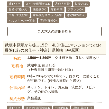
週1〜OK
スキマ時間勤務OK
高収入可能
扶養内OK
昇給･昇格あり
未経験OK
年齢不問
ブランクOK
主婦･主夫歓迎
家事代行スタッフ募集
家政婦の求人
ハウスキーパー募集
直行･直帰OK
この求人の詳細を見る
武蔵中原駅から徒歩15分！4LDK以上マンションでのお
掃除代行のお仕事（神奈川県川崎市中原区）
1,500〜1,860円
、交通費支給、前払い制度あり
時給
武蔵中原 徒歩15分
勤務地
（神奈川県川崎市中原区付近）
8時～20時の間で1時間〜、好きな日に働くこと
勤務時間
が可能です。(候補の日時から選択)
キッチン、トイレ、お風呂、洗面所、リビン
仕事内容
グ、その他のお掃除
業務委託
契約形態
週1〜OK
スキマ時間勤務OK
扶養内OK
昇給･昇格あり