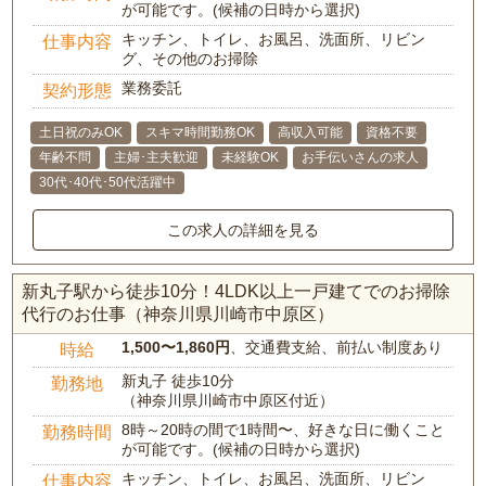
が可能です。(候補の日時から選択)
キッチン、トイレ、お風呂、洗面所、リビン
仕事内容
グ、その他のお掃除
業務委託
契約形態
土日祝のみOK
スキマ時間勤務OK
高収入可能
資格不要
年齢不問
主婦･主夫歓迎
未経験OK
お手伝いさんの求人
30代･40代･50代活躍中
この求人の詳細を見る
新丸子駅から徒歩10分！4LDK以上一戸建てでのお掃除
代行のお仕事（神奈川県川崎市中原区）
1,500〜1,860円
、交通費支給、前払い制度あり
時給
新丸子 徒歩10分
勤務地
（神奈川県川崎市中原区付近）
8時～20時の間で1時間〜、好きな日に働くこと
勤務時間
が可能です。(候補の日時から選択)
キッチン、トイレ、お風呂、洗面所、リビン
仕事内容