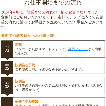
お仕事開始までの流れ
2024年4月に、就業までの流れの一部が変更となりました。
変更前にご応募いただいた方も、進行ステップに応じて変更
後の流れに沿ってお手続きを進めていただく場合がございま
す。
最短で応募翌日からお仕事可能
応募
step
パソコンまたはスマートフォンで、
専用フォーム
から簡単
01
1分入力。
説明会を予約
step
02
ご希望の日時から説明会を予約いただきます。
説明会
step
お仕事の進め方やシステムの説明などを行います。(説明会
03
後、選考会あり)
研修 / 本人確認
当社マニュアル＆講師による指導のもとで研修(家事スキル