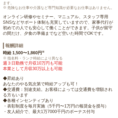
ます。
危険なお仕事や介護など専門知識が必要なお仕事はありません。
オンライン研修やセミナー、マニュアル、スタッフ専用
SNSなどサポート体制も充実していますので、家事代行が
初めての人でも安心して働くことができます。子供が留守
の間だけ、夕食の準備までなど空いた時間でOKです。
報酬詳細
※
時給
1,500〜1,860円
指名料・ランク時給により異なる
週３日勤務で月収10万円も可能
本業として月収30万以上も可能
◆昇給あり
あなたのやる気次第で時給アップも可！
◆交通費：別途支給。お客様によっては交通費を増額され
る方もいます
◆各種インセンティブあり
・表彰制度を毎月実施（5千円〜1万円の報奨金を授与）
・友人紹介で、最大1万7000千円のボーナス付与