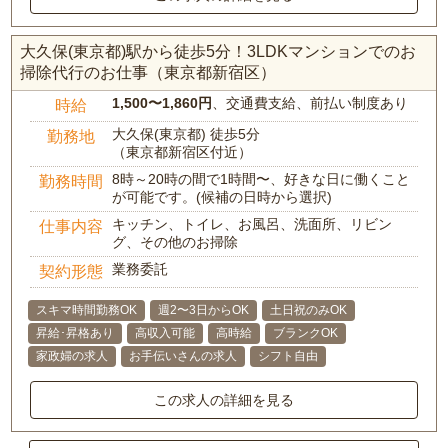
大久保(東京都)駅から徒歩5分！3LDKマンションでのお
掃除代行のお仕事（東京都新宿区）
1,500〜1,860円
、交通費支給、前払い制度あり
時給
大久保(東京都) 徒歩5分
勤務地
（東京都新宿区付近）
8時～20時の間で1時間〜、好きな日に働くこと
勤務時間
が可能です。(候補の日時から選択)
キッチン、トイレ、お風呂、洗面所、リビン
仕事内容
グ、その他のお掃除
業務委託
契約形態
スキマ時間勤務OK
週2〜3日からOK
土日祝のみOK
昇給･昇格あり
高収入可能
高時給
ブランクOK
家政婦の求人
お手伝いさんの求人
シフト自由
この求人の詳細を見る