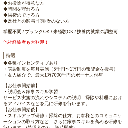
◆お掃除が得意な方
◆時間を守れる方
◆挨拶のできる方
◆反社との関与･犯罪歴のない方
学歴不問 / ブランクOK / 未経験OK / 扶養内就業の調整可
他社経験者も大歓迎！
待遇
◆各種インセンティブあり
・表彰制度を毎月実施（5千円〜1万円の報奨金を授与）
・友人紹介で、最大1万7000千円のボーナス付与
【お仕事開始前】
・説明会＆家事スキル学習
サービス実施の流れやシステムの説明、掃除や料理におけ
るアドバイスなどを元に研修を行います。
【お仕事開始後】
・スキルアップ研修：掃除の仕方、お客様とのコミュニケ
ーションの取り方など、さらに家事スキルを高める研修を
行います。(希望者のみ、随時開催)