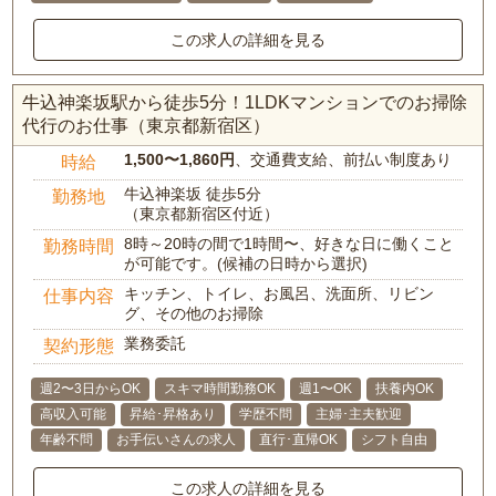
この求人の詳細を見る
牛込神楽坂駅から徒歩5分！1LDKマンションでのお掃除
代行のお仕事（東京都新宿区）
1,500〜1,860円
、交通費支給、前払い制度あり
時給
牛込神楽坂 徒歩5分
勤務地
（東京都新宿区付近）
8時～20時の間で1時間〜、好きな日に働くこと
勤務時間
が可能です。(候補の日時から選択)
キッチン、トイレ、お風呂、洗面所、リビン
仕事内容
グ、その他のお掃除
業務委託
契約形態
週2〜3日からOK
スキマ時間勤務OK
週1〜OK
扶養内OK
高収入可能
昇給･昇格あり
学歴不問
主婦･主夫歓迎
年齢不問
お手伝いさんの求人
直行･直帰OK
シフト自由
この求人の詳細を見る