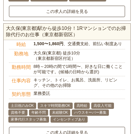
この求人の詳細を見る
大久保(東京都)駅から徒歩10分！1Rマンションでのお掃
除代行のお仕事（東京都新宿区）
1,500〜1,860円
、交通費支給、前払い制度あり
時給
大久保(東京都) 徒歩10分
勤務地
（東京都新宿区付近）
8時～20時の間で1時間〜、好きな日に働くこと
勤務時間
が可能です。(候補の日時から選択)
キッチン、トイレ、お風呂、洗面所、リビン
仕事内容
グ、その他のお掃除
業務委託
契約形態
土日祝のみOK
スキマ時間勤務OK
高時給
高収入可能
資格不要
年齢不問
未経験OK
ハウスキーパー募集
家事代行スタッフ募集
インセンティブあり
この求人の詳細を見る