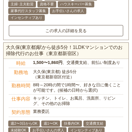
主婦･主夫歓迎
資格不要
ハウスキーパー募集
家事代行スタッフ募集
お手伝いさんの求人
インセンティブあり
この求人の詳細を見る
大久保(東京都)駅から徒歩5分！1LDKマンションでのお
掃除代行のお仕事（東京都新宿区）
1,500〜1,860円
、交通費支給、前払い制度あり
時給
大久保(東京都) 徒歩5分
勤務地
（東京都新宿区付近）
8時～20時の間で1時間〜、好きな日に働くこと
勤務時間
が可能です。(候補の日時から選択)
キッチン、トイレ、お風呂、洗面所、リビン
仕事内容
グ、その他のお掃除
業務委託
契約形態
週2〜3日からOK
週1〜OK
扶養内OK
交通費支給
未経験OK
お手伝いさんの求人
インセンティブあり