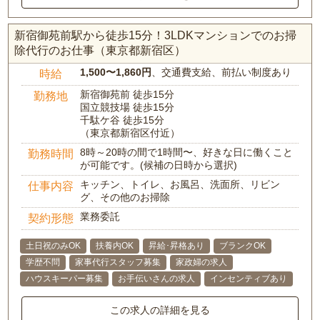
新宿御苑前駅から徒歩15分！3LDKマンションでのお掃
除代行のお仕事（東京都新宿区）
1,500〜1,860円
、交通費支給、前払い制度あり
時給
新宿御苑前 徒歩15分
勤務地
国立競技場 徒歩15分
千駄ケ谷 徒歩15分
（東京都新宿区付近）
8時～20時の間で1時間〜、好きな日に働くこと
勤務時間
が可能です。(候補の日時から選択)
キッチン、トイレ、お風呂、洗面所、リビン
仕事内容
グ、その他のお掃除
業務委託
契約形態
土日祝のみOK
扶養内OK
昇給･昇格あり
ブランクOK
学歴不問
家事代行スタッフ募集
家政婦の求人
ハウスキーパー募集
お手伝いさんの求人
インセンティブあり
この求人の詳細を見る