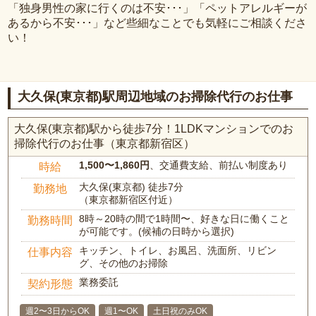
「独身男性の家に行くのは不安･･･」「ペットアレルギーが
あるから不安･･･」など些細なことでも気軽にご相談くださ
い！
大久保(東京都)駅周辺地域のお掃除代行のお仕事
大久保(東京都)駅から徒歩7分！1LDKマンションでのお
掃除代行のお仕事（東京都新宿区）
1,500〜1,860円
、交通費支給、前払い制度あり
時給
大久保(東京都) 徒歩7分
勤務地
（東京都新宿区付近）
8時～20時の間で1時間〜、好きな日に働くこと
勤務時間
が可能です。(候補の日時から選択)
キッチン、トイレ、お風呂、洗面所、リビン
仕事内容
グ、その他のお掃除
業務委託
契約形態
週2〜3日からOK
週1〜OK
土日祝のみOK