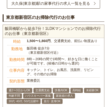
大久保(東京都)駅の家事代行の求人一覧を見る
東京都新宿区のお掃除代行のお仕事
飯田橋駅から徒歩7分！1LDKマンションでのお掃除代行
のお仕事（東京都新宿区）
1,500〜1,860円
、交通費支給、前払い制度あり
時給
飯田橋 徒歩7分
勤務地
（東京都新宿区付近）
8時～20時の間で1時間〜、好きな日に働くこと
勤務時間
が可能です。(候補の日時から選択)
キッチン、トイレ、お風呂、洗面所、リビン
仕事内容
グ、その他のお掃除
業務委託
契約形態
週2〜3日からOK
交通費支給
扶養内OK
高時給
未経験OK
年齢不問
ハウスキーパー募集
家政婦の求人
30代･40代･50代活躍中
直行･直帰OK