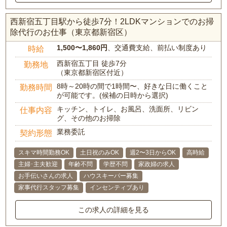
西新宿五丁目駅から徒歩7分！2LDKマンションでのお掃
除代行のお仕事（東京都新宿区）
1,500〜1,860円
、交通費支給、前払い制度あり
時給
西新宿五丁目 徒歩7分
勤務地
（東京都新宿区付近）
8時～20時の間で1時間〜、好きな日に働くこと
勤務時間
が可能です。(候補の日時から選択)
キッチン、トイレ、お風呂、洗面所、リビン
仕事内容
グ、その他のお掃除
業務委託
契約形態
スキマ時間勤務OK
土日祝のみOK
週2〜3日からOK
高時給
主婦･主夫歓迎
年齢不問
学歴不問
家政婦の求人
お手伝いさんの求人
ハウスキーパー募集
家事代行スタッフ募集
インセンティブあり
この求人の詳細を見る