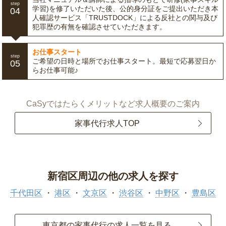
step
学習)を修了いただいた後、公的身分証をご提出いただき本
04
人確認サービス「TRUSTDOCK」による反社との関与及び
犯罪歴の有無を確認させていただきます。
お仕事スタート
step
ご希望の日時と場所でお仕事スタート。最短で応募翌日か
05
らお仕事可能♪
CaSyではたらくメリットなど求人概要のご案内
家事代行求人TOP
新宿区周辺の他の求人を探す
千代田区
港区
文京区
渋谷区
中野区
豊島区
東京都の家事代行の求人一覧を見る