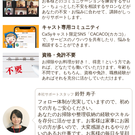
お客様とのコミュニケーションを練習するサロ
ン・ちょっとした不安を相談するサロンなどが
あなたの不安・お悩みに合わせて、講師がしっ
かりサポートします。
キャスト専用コミュニティ
CaSyキャスト限定SNS「CACACO(カカコ)」
で、サービスのノウハウを共有したり、悩みを
相談することができます。
資格・免許不要
お掃除やお料理が好き！、得意！という方であ
れば、どなたでも働いていただけます。年齢も
不問です。もちろん、資格や免許、職務経験が
あればそれを充分に活かしていただけます。
鈴野 寿子
本社サポートスタッフ
フォロー体制が充実していますので、初め
ての方もご安心ください。
あなたのお掃除や整理収納の経験やスキル
を存分に活かせます。お客様は家事にお困
りの方が多いので、大変感謝されるやりが
いのあるお仕事です。お客様の毎日を笑顔