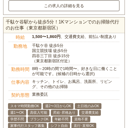
この求人の詳細を見る
千駄ケ谷駅から徒歩5分！1Kマンションでのお掃除代行
のお仕事（東京都新宿区）
1,500〜1,860円
、交通費支給、前払い制度あり
時給
千駄ケ谷 徒歩5分
勤務地
国立競技場 徒歩5分
四谷三丁目 徒歩15分
（東京都新宿区付近）
8時～20時の間で1時間〜、好きな日に働くこと
勤務時間
が可能です。(候補の日時から選択)
キッチン、トイレ、お風呂、洗面所、リビン
仕事内容
グ、その他のお掃除
業務委託
契約形態
スキマ時間勤務OK
週2〜3日からOK
土日祝のみOK
週1〜OK
高収入可能
昇給･昇格あり
交通費支給
学歴不問
ブランクOK
年齢不問
資格不要
家事代行スタッフ募集
シフト自由
直行･直帰OK