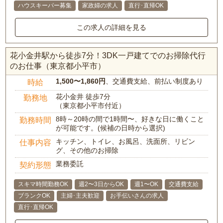
ハウスキーパー募集
家政婦の求人
直行･直帰OK
この求人の詳細を見る
花小金井駅から徒歩7分！3DK一戸建てでのお掃除代行
のお仕事（東京都小平市）
1,500〜1,860円
、交通費支給、前払い制度あり
時給
花小金井 徒歩7分
勤務地
（東京都小平市付近）
8時～20時の間で1時間〜、好きな日に働くこと
勤務時間
が可能です。(候補の日時から選択)
キッチン、トイレ、お風呂、洗面所、リビン
仕事内容
グ、その他のお掃除
業務委託
契約形態
スキマ時間勤務OK
週2〜3日からOK
週1〜OK
交通費支給
ブランクOK
主婦･主夫歓迎
お手伝いさんの求人
直行･直帰OK