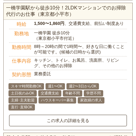
一橋学園駅から徒歩10分！2LDKマンションでのお掃除
代行のお仕事（東京都小平市）
1,500〜1,860円
、交通費支給、前払い制度あり
時給
一橋学園 徒歩10分
勤務地
（東京都小平市付近）
8時～20時の間で1時間〜、好きな日に働くこと
勤務時間
が可能です。(候補の日時から選択)
キッチン、トイレ、お風呂、洗面所、リビン
仕事内容
グ、その他のお掃除
業務委託
契約形態
スキマ時間勤務OK
週1〜OK
週2〜3日からOK
土日祝のみOK
交通費支給
年齢不問
学歴不問
主婦･主夫歓迎
ハウスキーパー募集
家政婦の求人
直行･直帰OK
この求人の詳細を見る