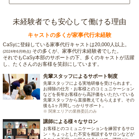
未経験者でも安心して働ける理由
キャストの多くが家事代行未経験
CaSyに登録している家事代行キャストは20,000人以上。
その多くが、家事代行未経験者でした。
(2024年6月時点)
それでもCaSy本部のサポートの下、多くのキャストが活躍
し、たくさんのお客様を笑顔にしています。
先輩スタッフによるサポート制度
先輩スタッフによる実地研修を受けられます。
お掃除の仕方・お客様とのコミュニケーション
などを長年お客様から高評価をいただいている
先輩スタッフから直接教えてもらえます。その
後も1ヶ月間しっかりサポート。
※ 関東エリアの業務委託のみ
講師による様々なサロン
お客様とのコミュニケーションを練習するサロ
ン・ちょっとした不安を相談するサロンなどが