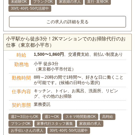
未経験OK
ブランクOK
家政婦の求人
直行･直帰OK
30代･40代･50代活躍中
この求人の詳細を見る
小平駅から徒歩3分！2Kマンションでのお掃除代行のお
仕事（東京都小平市）
1,500〜1,860円
、交通費支給、前払い制度あり
時給
小平 徒歩3分
勤務地
（東京都小平市付近）
8時～20時の間で1時間〜、好きな日に働くこと
勤務時間
が可能です。(候補の日時から選択)
キッチン、トイレ、お風呂、洗面所、リビン
仕事内容
グ、その他のお掃除
業務委託
契約形態
週2〜3日からOK
週1〜OK
スキマ時間勤務OK
高時給
ブランクOK
家事代行スタッフ募集
家政婦の求人
お手伝いさんの求人
30代･40代･50代活躍中