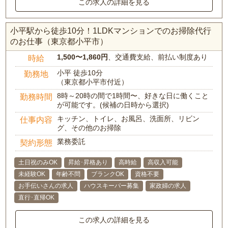
この求人の詳細を見る
小平駅から徒歩10分！1LDKマンションでのお掃除代行
のお仕事（東京都小平市）
1,500〜1,860円
、交通費支給、前払い制度あり
時給
小平 徒歩10分
勤務地
（東京都小平市付近）
8時～20時の間で1時間〜、好きな日に働くこと
勤務時間
が可能です。(候補の日時から選択)
キッチン、トイレ、お風呂、洗面所、リビン
仕事内容
グ、その他のお掃除
業務委託
契約形態
土日祝のみOK
昇給･昇格あり
高時給
高収入可能
未経験OK
年齢不問
ブランクOK
資格不要
お手伝いさんの求人
ハウスキーパー募集
家政婦の求人
直行･直帰OK
この求人の詳細を見る