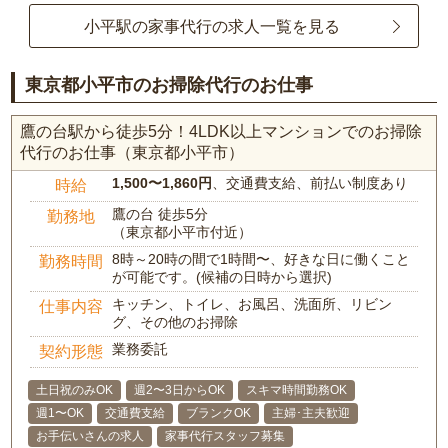
小平駅の家事代行の求人一覧を見る
東京都小平市のお掃除代行のお仕事
鷹の台駅から徒歩5分！4LDK以上マンションでのお掃除
代行のお仕事（東京都小平市）
1,500〜1,860円
、交通費支給、前払い制度あり
時給
鷹の台 徒歩5分
勤務地
（東京都小平市付近）
8時～20時の間で1時間〜、好きな日に働くこと
勤務時間
が可能です。(候補の日時から選択)
キッチン、トイレ、お風呂、洗面所、リビン
仕事内容
グ、その他のお掃除
業務委託
契約形態
土日祝のみOK
週2〜3日からOK
スキマ時間勤務OK
週1〜OK
交通費支給
ブランクOK
主婦･主夫歓迎
お手伝いさんの求人
家事代行スタッフ募集