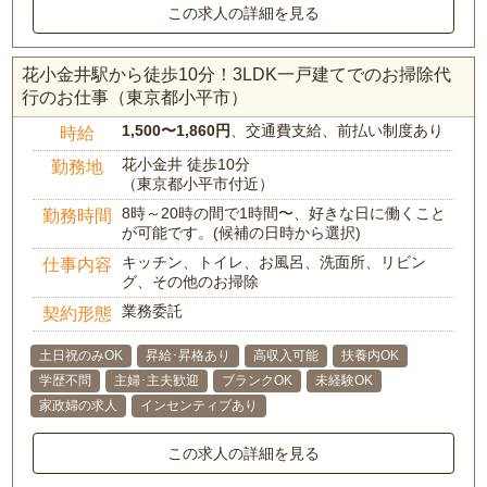
この求人の詳細を見る
花小金井駅から徒歩10分！3LDK一戸建てでのお掃除代
行のお仕事（東京都小平市）
1,500〜1,860円
、交通費支給、前払い制度あり
時給
花小金井 徒歩10分
勤務地
（東京都小平市付近）
8時～20時の間で1時間〜、好きな日に働くこと
勤務時間
が可能です。(候補の日時から選択)
キッチン、トイレ、お風呂、洗面所、リビン
仕事内容
グ、その他のお掃除
業務委託
契約形態
土日祝のみOK
昇給･昇格あり
高収入可能
扶養内OK
学歴不問
主婦･主夫歓迎
ブランクOK
未経験OK
家政婦の求人
インセンティブあり
この求人の詳細を見る