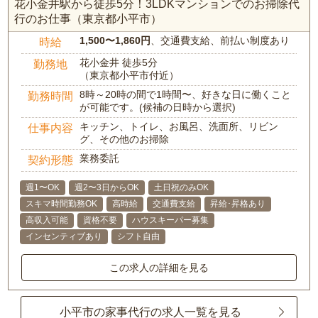
花小金井駅から徒歩5分！3LDKマンションでのお掃除代
行のお仕事（東京都小平市）
1,500〜1,860円
、交通費支給、前払い制度あり
時給
花小金井 徒歩5分
勤務地
（東京都小平市付近）
8時～20時の間で1時間〜、好きな日に働くこと
勤務時間
が可能です。(候補の日時から選択)
キッチン、トイレ、お風呂、洗面所、リビン
仕事内容
グ、その他のお掃除
業務委託
契約形態
週1〜OK
週2〜3日からOK
土日祝のみOK
スキマ時間勤務OK
高時給
交通費支給
昇給･昇格あり
高収入可能
資格不要
ハウスキーパー募集
インセンティブあり
シフト自由
この求人の詳細を見る
小平市の家事代行の求人一覧を見る