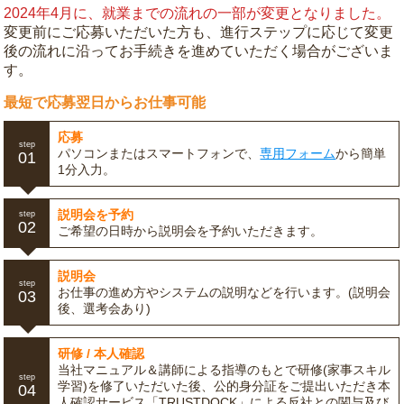
2024年4月に、就業までの流れの一部が変更となりました。
変更前にご応募いただいた方も、進行ステップに応じて変更
後の流れに沿ってお手続きを進めていただく場合がございま
す。
最短で応募翌日からお仕事可能
応募
step
パソコンまたはスマートフォンで、
専用フォーム
から簡単
01
1分入力。
説明会を予約
step
02
ご希望の日時から説明会を予約いただきます。
説明会
step
お仕事の進め方やシステムの説明などを行います。(説明会
03
後、選考会あり)
研修 / 本人確認
当社マニュアル＆講師による指導のもとで研修(家事スキル
step
学習)を修了いただいた後、公的身分証をご提出いただき本
04
人確認サービス「TRUSTDOCK」による反社との関与及び