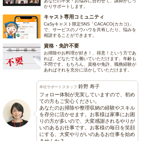
あなたの不安・お悩みに合わせて、講師がしっ
かりサポートします。
キャスト専用コミュニティ
CaSyキャスト限定SNS「CACACO(カカコ)」
で、サービスのノウハウを共有したり、悩みを
相談することができます。
資格・免許不要
お掃除やお料理が好き！、得意！という方であ
れば、どなたでも働いていただけます。年齢も
不問です。もちろん、資格や免許、職務経験が
あればそれを充分に活かしていただけます。
鈴野 寿子
本社サポートスタッフ
フォロー体制が充実していますので、初め
ての方もご安心ください。
あなたのお掃除や整理収納の経験やスキル
を存分に活かせます。お客様は家事にお困
りの方が多いので、大変感謝されるやりが
いのあるお仕事です。お客様の毎日を笑顔
にする、大変やりがいのあるお仕事を始め
ませんか？