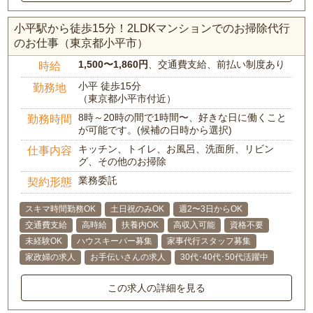
小平駅から徒歩15分！2LDKマンションでのお掃除代行
のお仕事（東京都小平市）
1,500〜1,860円
、交通費支給、前払い制度あり
時給
小平 徒歩15分
勤務地
（東京都小平市付近）
8時～20時の間で1時間〜、好きな日に働くこと
勤務時間
が可能です。(候補の日時から選択)
キッチン、トイレ、お風呂、洗面所、リビン
仕事内容
グ、その他のお掃除
業務委託
契約形態
スキマ時間勤務OK
土日祝のみOK
週2〜3日からOK
交通費支給
高時給
扶養内OK
高収入可能
資格不要
未経験OK
ハウスキーパー募集
家事代行スタッフ募集
家政婦の求人
お手伝いさんの求人
30代･40代･50代活躍中
この求人の詳細を見る