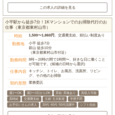
この求人の詳細を見る
小平駅から徒歩7分！1Kマンションでのお掃除代行のお
仕事（東京都東村山市）
1,500〜1,860円
、交通費支給、前払い制度あり
時給
小平 徒歩7分
勤務地
萩山 徒歩10分
（東京都東村山市付近）
8時～20時の間で1時間〜、好きな日に働くこと
勤務時間
が可能です。(候補の日時から選択)
キッチン、トイレ、お風呂、洗面所、リビン
仕事内容
グ、その他のお掃除
業務委託
契約形態
週1〜OK
週2〜3日からOK
昇給･昇格あり
高収入可能
高時給
交通費支給
主婦･主夫歓迎
学歴不問
お手伝いさんの求人
30代･40代･50代活躍中
シフト自由