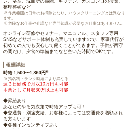
レ、浴室、洗面所の掃除、キッチン、ガスコンロの掃除、
整理整頓など
作業範囲は日常のお掃除となり、ハウスクリーニングとは異なり
ます。
危険なお仕事や介護など専門知識が必要なお仕事はありません。
オンライン研修やセミナー、マニュアル、スタッフ専用
SNSなどサポート体制も充実していますので、家事代行が
初めての人でも安心して働くことができます。子供が留守
の間だけ、夕食の準備までなど空いた時間でOKです。
報酬詳細
※
時給
1,500〜1,860円
指名料・ランク時給により異なる
週３日勤務で月収10万円も可能
本業として月収30万以上も可能
◆昇給あり
あなたのやる気次第で時給アップも可！
◆交通費：別途支給。お客様によっては交通費を増額され
る方もいます
◆各種インセンティブあり