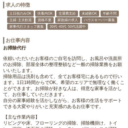
求人の特徴
土日祝のみOK
扶養内OK
交通費支給
未経験OK
年齢不問
主婦･主夫歓迎
資格不要
家政婦の求人
ハウスキーパー募集
家事代行スタッフ募集
30代･40代･50代活躍中
お仕事内容
お掃除代行
依頼いただいたお客様のご自宅を訪問し、お風呂や洗面所
のお掃除、部屋全体の整理整頓など一般の掃除業務をお願
いいたします。
掃除用品は洗剤も含めて、全てお客様宅にあるもので行い
ます。1日1時間からでOK。希望のエリアで無理なく働くこ
とができます。お掃除が好きな人は、得意な家事を活かし
て、お仕事していただきます。
自分の家事経験を活かしながら、お客様の生活をサポート
できる大変やりがいと充実感のあるお仕事です。
【主な作業内容】
リビングや床、フローリングの掃除、掃除機掛け、トイ