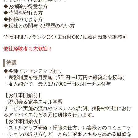
◆お掃除が得意な方
◆時間を守れる方
◆挨拶のできる方
◆反社との関与･犯罪歴のない方
学歴不問 / ブランクOK / 未経験OK / 扶養内就業の調整可
他社経験者も大歓迎！
待遇
◆各種インセンティブあり
・表彰制度を毎月実施（5千円〜1万円の報奨金を授与）
・友人紹介で、最大1万7000千円のボーナス付与
【お仕事開始前】
・説明会＆家事スキル学習
サービス実施の流れやシステムの説明、掃除や料理におけ
るアドバイスなどを元に研修を行います。
【お仕事開始後】
・スキルアップ研修：掃除の仕方、お客様とのコミュニケ
ーションの取り方など、さらに家事スキルを高める研修を