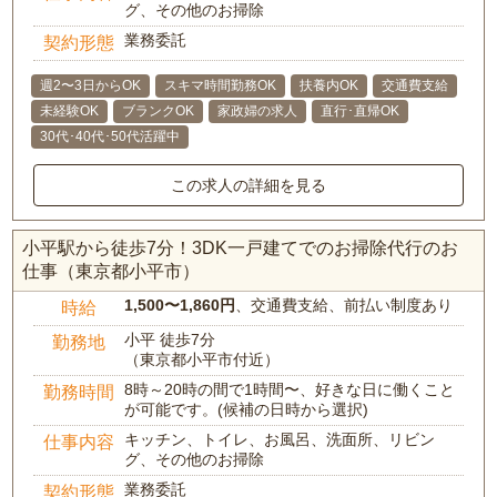
グ、その他のお掃除
業務委託
契約形態
週2〜3日からOK
スキマ時間勤務OK
扶養内OK
交通費支給
未経験OK
ブランクOK
家政婦の求人
直行･直帰OK
30代･40代･50代活躍中
この求人の詳細を見る
小平駅から徒歩7分！3DK一戸建てでのお掃除代行のお
仕事（東京都小平市）
1,500〜1,860円
、交通費支給、前払い制度あり
時給
小平 徒歩7分
勤務地
（東京都小平市付近）
8時～20時の間で1時間〜、好きな日に働くこと
勤務時間
が可能です。(候補の日時から選択)
キッチン、トイレ、お風呂、洗面所、リビン
仕事内容
グ、その他のお掃除
業務委託
契約形態