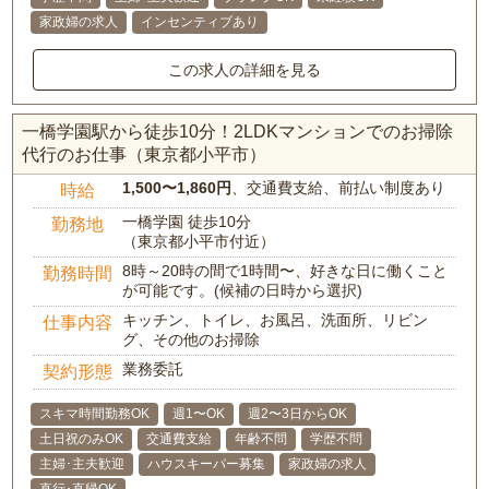
家政婦の求人
インセンティブあり
この求人の詳細を見る
一橋学園駅から徒歩10分！2LDKマンションでのお掃除
代行のお仕事（東京都小平市）
1,500〜1,860円
、交通費支給、前払い制度あり
時給
一橋学園 徒歩10分
勤務地
（東京都小平市付近）
8時～20時の間で1時間〜、好きな日に働くこと
勤務時間
が可能です。(候補の日時から選択)
キッチン、トイレ、お風呂、洗面所、リビン
仕事内容
グ、その他のお掃除
業務委託
契約形態
スキマ時間勤務OK
週1〜OK
週2〜3日からOK
土日祝のみOK
交通費支給
年齢不問
学歴不問
主婦･主夫歓迎
ハウスキーパー募集
家政婦の求人