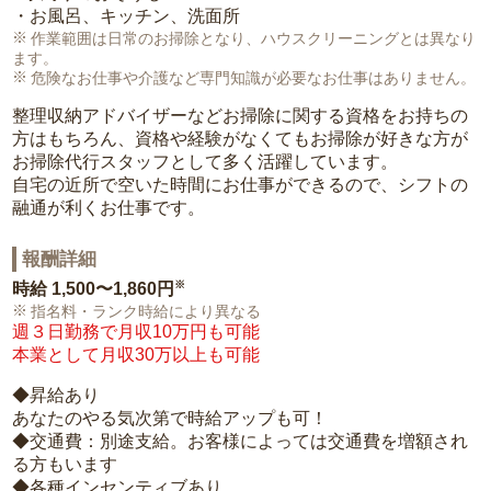
・お風呂、キッチン、洗面所
作業範囲は日常のお掃除となり、ハウスクリーニングとは異なり
ます。
危険なお仕事や介護など専門知識が必要なお仕事はありません。
整理収納アドバイザーなどお掃除に関する資格をお持ちの
方はもちろん、資格や経験がなくてもお掃除が好きな方が
お掃除代行スタッフとして多く活躍しています。
自宅の近所で空いた時間にお仕事ができるので、シフトの
融通が利くお仕事です。
報酬詳細
※
時給
1,500〜1,860円
指名料・ランク時給により異なる
週３日勤務で月収10万円も可能
本業として月収30万以上も可能
◆昇給あり
あなたのやる気次第で時給アップも可！
◆交通費：別途支給。お客様によっては交通費を増額され
る方もいます
◆各種インセンティブあり