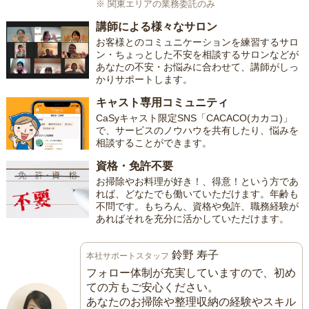
※ 関東エリアの業務委託のみ
講師による様々なサロン
お客様とのコミュニケーションを練習するサロ
ン・ちょっとした不安を相談するサロンなどが
あなたの不安・お悩みに合わせて、講師がしっ
かりサポートします。
キャスト専用コミュニティ
CaSyキャスト限定SNS「CACACO(カカコ)」
で、サービスのノウハウを共有したり、悩みを
相談することができます。
資格・免許不要
お掃除やお料理が好き！、得意！という方であ
れば、どなたでも働いていただけます。年齢も
不問です。もちろん、資格や免許、職務経験が
あればそれを充分に活かしていただけます。
鈴野 寿子
本社サポートスタッフ
フォロー体制が充実していますので、初め
ての方もご安心ください。
あなたのお掃除や整理収納の経験やスキル