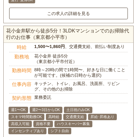
直行･直帰OK
この求人の詳細を見る
花小金井駅から徒歩5分！3LDKマンションでのお掃除代
行のお仕事（東京都小平市）
1,500〜1,860円
、交通費支給、前払い制度あり
時給
花小金井 徒歩5分
勤務地
（東京都小平市付近）
8時～20時の間で1時間〜、好きな日に働くこと
勤務時間
が可能です。(候補の日時から選択)
キッチン、トイレ、お風呂、洗面所、リビン
仕事内容
グ、その他のお掃除
業務委託
契約形態
週1〜OK
週2〜3日からOK
土日祝のみOK
スキマ時間勤務OK
高時給
交通費支給
昇給･昇格あり
高収入可能
資格不要
ハウスキーパー募集
インセンティブあり
シフト自由