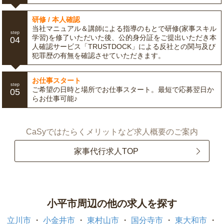
研修 / 本人確認
当社マニュアル＆講師による指導のもとで研修(家事スキル
step
学習)を修了いただいた後、公的身分証をご提出いただき本
04
人確認サービス「TRUSTDOCK」による反社との関与及び
犯罪歴の有無を確認させていただきます。
お仕事スタート
step
ご希望の日時と場所でお仕事スタート。最短で応募翌日か
05
らお仕事可能♪
CaSyではたらくメリットなど求人概要のご案内
家事代行求人TOP
小平市周辺の他の求人を探す
立川市
小金井市
東村山市
国分寺市
東大和市