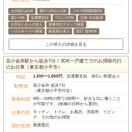
土日祝のみOK
週2〜3日からOK
スキマ時間勤務OK
週1〜OK
交通費支給
ブランクOK
主婦･主夫歓迎
お手伝いさんの求人
家事代行スタッフ募集
ハウスキーパー募集
家政婦の求人
直行･直帰OK
この求人の詳細を見る
花小金井駅から徒歩7分！3DK一戸建てでのお掃除代行
のお仕事（東京都小平市）
1,500〜1,860円
、交通費支給、前払い制度あり
時給
花小金井 徒歩7分
勤務地
（東京都小平市付近）
8時～20時の間で1時間〜、好きな日に働くこと
勤務時間
が可能です。(候補の日時から選択)
キッチン、トイレ、お風呂、洗面所、リビン
仕事内容
グ、その他のお掃除
業務委託
契約形態