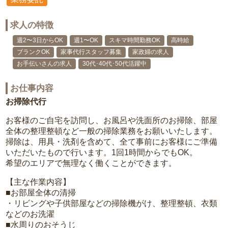
求人の特徴
週2〜3日からOK
週1〜OK
スキマ時間勤務OK
高時給
ブランクOK
家事代行スタッフ募集
家政婦の求人
お手伝いさんの求人
30代･40代･50代活躍中
お仕事内容
お掃除代行
お客様のご自宅を訪問し、お風呂や洗面所のお掃除、部屋
全体の整理整頓など一般の掃除業務をお願いいたします。
掃除は、用具・洗剤を含めて、全て事前にお客様にご準備
いただいたもので行います。1回1時間からでもOK。
希望のエリアで無理なく働くことができます。
【主な作業内容】
■お部屋全体の清掃
・リビングや子供部屋などの掃除機がけ、整理整頓、衣類
などのお洗濯
■水周りのおそうじ