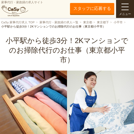
家事代行・家政婦の求人サイト
スタッフに応募する
メニュー
CaSy 家事代行求人 TOP
家事代行・家政婦の求人一覧
東京都
東京都下
小平市
小平駅から徒歩3分！2Kマンションでのお掃除代行のお仕事（東京都小平市）
小平駅から徒歩3分！2Kマンションで
のお掃除代行のお仕事（東京都小平
市）