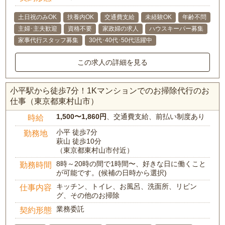
土日祝のみOK
扶養内OK
交通費支給
未経験OK
年齢不問
主婦･主夫歓迎
資格不要
家政婦の求人
ハウスキーパー募集
家事代行スタッフ募集
30代･40代･50代活躍中
この求人の詳細を見る
小平駅から徒歩7分！1Kマンションでのお掃除代行のお
仕事（東京都東村山市）
1,500〜1,860円
、交通費支給、前払い制度あり
時給
小平 徒歩7分
勤務地
萩山 徒歩10分
（東京都東村山市付近）
8時～20時の間で1時間〜、好きな日に働くこと
勤務時間
が可能です。(候補の日時から選択)
キッチン、トイレ、お風呂、洗面所、リビン
仕事内容
グ、その他のお掃除
業務委託
契約形態