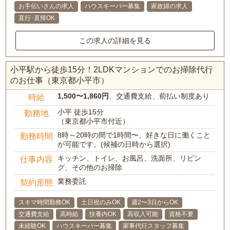
お手伝いさんの求人
ハウスキーパー募集
家政婦の求人
直行･直帰OK
この求人の詳細を見る
小平駅から徒歩15分！2LDKマンションでのお掃除代行
のお仕事（東京都小平市）
1,500〜1,860円
、交通費支給、前払い制度あり
時給
小平 徒歩15分
勤務地
（東京都小平市付近）
8時～20時の間で1時間〜、好きな日に働くこと
勤務時間
が可能です。(候補の日時から選択)
キッチン、トイレ、お風呂、洗面所、リビン
仕事内容
グ、その他のお掃除
業務委託
契約形態
スキマ時間勤務OK
土日祝のみOK
週2〜3日からOK
交通費支給
高時給
扶養内OK
高収入可能
資格不要
未経験OK
ハウスキーパー募集
家事代行スタッフ募集