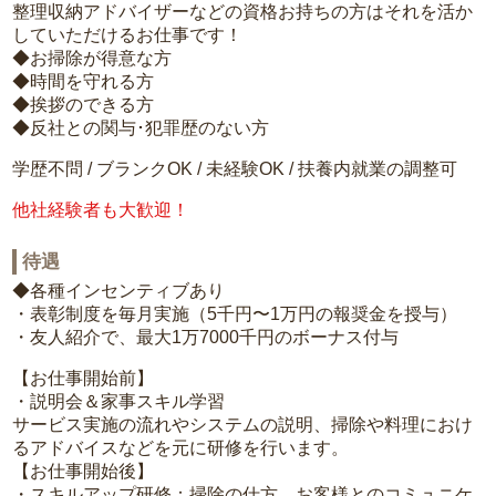
整理収納アドバイザーなどの資格お持ちの方はそれを活か
していただけるお仕事です！
◆お掃除が得意な方
◆時間を守れる方
◆挨拶のできる方
◆反社との関与･犯罪歴のない方
学歴不問 / ブランクOK / 未経験OK / 扶養内就業の調整可
他社経験者も大歓迎！
待遇
◆各種インセンティブあり
・表彰制度を毎月実施（5千円〜1万円の報奨金を授与）
・友人紹介で、最大1万7000千円のボーナス付与
【お仕事開始前】
・説明会＆家事スキル学習
サービス実施の流れやシステムの説明、掃除や料理におけ
るアドバイスなどを元に研修を行います。
【お仕事開始後】
・スキルアップ研修：掃除の仕方、お客様とのコミュニケ