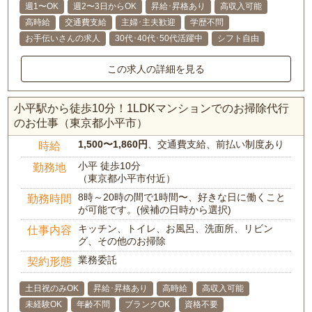
週1〜OK
週2〜3日からOK
昇給･昇格あり
高収入可能
高時給
交通費支給
主婦･主夫歓迎
学歴不問
お手伝いさんの求人
30代･40代･50代活躍中
シフト自由
この求人の詳細を見る
小平駅から徒歩10分！1LDKマンションでのお掃除代行
のお仕事（東京都小平市）
1,500〜1,860円
、交通費支給、前払い制度あり
時給
小平 徒歩10分
勤務地
（東京都小平市付近）
8時～20時の間で1時間〜、好きな日に働くこと
勤務時間
が可能です。(候補の日時から選択)
キッチン、トイレ、お風呂、洗面所、リビン
仕事内容
グ、その他のお掃除
業務委託
契約形態
土日祝のみOK
昇給･昇格あり
高時給
高収入可能
未経験OK
年齢不問
ブランクOK
資格不要