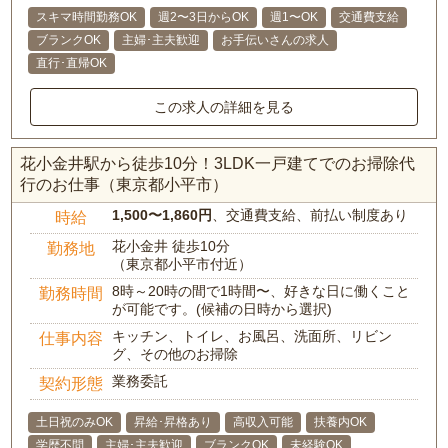
スキマ時間勤務OK
週2〜3日からOK
週1〜OK
交通費支給
ブランクOK
主婦･主夫歓迎
お手伝いさんの求人
直行･直帰OK
この求人の詳細を見る
花小金井駅から徒歩10分！3LDK一戸建てでのお掃除代
行のお仕事（東京都小平市）
1,500〜1,860円
、交通費支給、前払い制度あり
時給
花小金井 徒歩10分
勤務地
（東京都小平市付近）
8時～20時の間で1時間〜、好きな日に働くこと
勤務時間
が可能です。(候補の日時から選択)
キッチン、トイレ、お風呂、洗面所、リビン
仕事内容
グ、その他のお掃除
業務委託
契約形態
土日祝のみOK
昇給･昇格あり
高収入可能
扶養内OK
学歴不問
主婦･主夫歓迎
ブランクOK
未経験OK