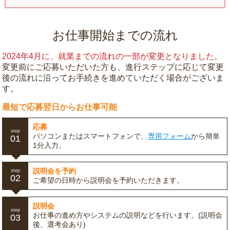
お仕事開始までの流れ
2024年4月に、就業までの流れの一部が変更となりました。
変更前にご応募いただいた方も、進行ステップに応じて変更
後の流れに沿ってお手続きを進めていただく場合がございま
す。
最短で応募翌日からお仕事可能
応募
step
パソコンまたはスマートフォンで、
専用フォーム
から簡単
01
1分入力。
説明会を予約
step
02
ご希望の日時から説明会を予約いただきます。
説明会
step
お仕事の進め方やシステムの説明などを行います。(説明会
03
後、選考会あり)