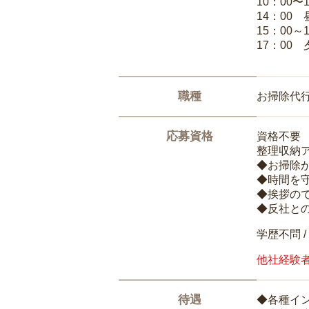
10：00〜
14：00
15：00
17：00
職種
お掃除代
応募資格
資格不要
整理収納
◆お掃除
◆時間を
◆挨拶の
◆反社と
学歴不問 /
他社経験
待遇
◆各種イ