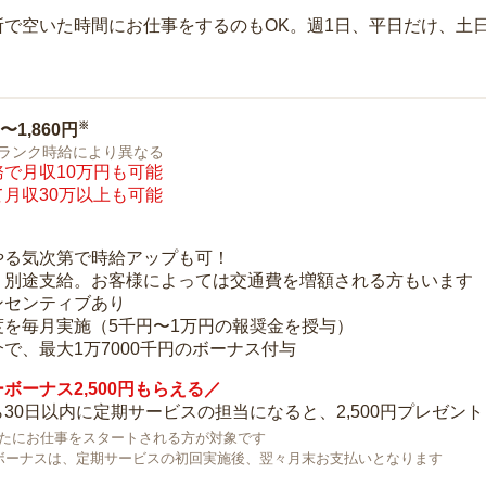
所で空いた時間にお仕事をするのもOK。週1日、平日だけ、土
※
0〜1,860円
ランク時給により異なる
で月収10万円も可能
月収30万以上も可能
り
やる気次第で時給アップも可！
：別途支給。お客様によっては交通費を増額される方もいます
ンセンティブあり
度を毎月実施（5千円〜1万円の報奨金を授与）
で、最大1万7000千円のボーナス付与
ボーナス2,500円もらえる／
30日以内に定期サービスの担当になると、2,500円プレゼント
で新たにお仕事をスタートされる方が対象です
ボーナスは、定期サービスの初回実施後、翌々月末お支払いとなります