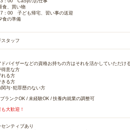
13：00 CaSyのお仕事
 昼食、買い物
～17：00 子ども帰宅、習い事の送迎
 夕食の準備
行スタッフ
アドバイザーなどの資格お持ちの方はそれを活かしていただけ
が得意な方
守れる方
できる方
の関与･犯罪歴のない方
 ブランクOK / 未経験OK / 扶養内就業の調整可
者も大歓迎！
ンセンティブあり