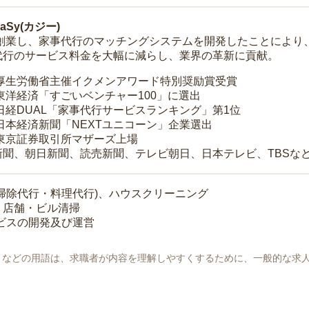
Sy(カジー)
年に創業し、家事代行のマッチングシステムを開発したことによ
代行のサービス料金を大幅に減らし、業界の革新に貢献。
 厚生労働省主催イクメンアワード特別奨励賞受賞
 東洋経済「すごいベンチャー100」に選出
 日経DUAL「家事代行サービスランキング」第1位
 日本経済新聞「NEXTユニコーン」企業選出
 東京証券取引所マザーズ上場
新聞、朝日新聞、読売新聞、テレビ朝日、日本テレビ、TBSな
掃除代行・料理代行)、ハウスクリーニング
・店舗・ビル清掃
ービスの開発及び運営
地」などの用語は、求職者が内容を理解しやすくするために、一般的な求