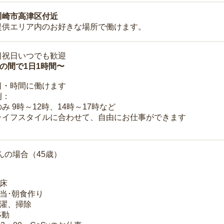
川崎市高津区付近
提供エリア内のお好きな場所で働けます。
日祝日いつでも歓迎
時の間で1日1時間〜
日・時間に働けます
例：
み 9時～12時、14時～17時など
ライフスタイルに合わせて、自由にお仕事ができます
んの場合（45歳）
起床
弁当･朝食作り
洗濯、掃除
移動