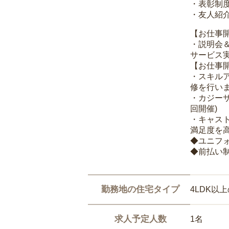
・表彰制
・友人紹介
【お仕事
・説明会
サービス
【お仕事
・スキル
修を行いま
・カジー
回開催)
・キャス
満足度を高
◆ユニフ
◆前払い
勤務地の住宅タイプ
4LDK以
求人予定人数
1名