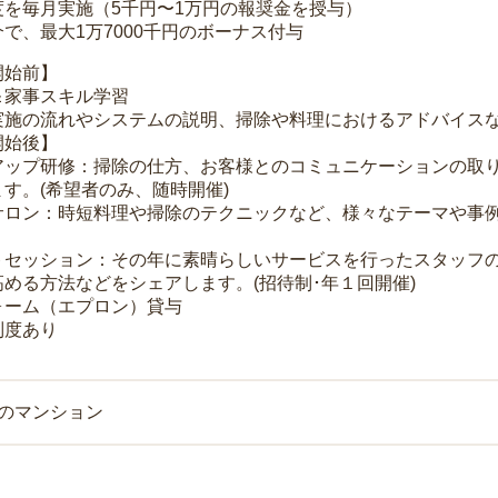
度を毎月実施（5千円〜1万円の報奨金を授与）
で、最大1万7000千円のボーナス付与
開始前】
＆家事スキル学習
実施の流れやシステムの説明、掃除や料理におけるアドバイス
開始後】
アップ研修：掃除の仕方、お客様とのコミュニケーションの取
す。(希望者のみ、随時開催)
サロン：時短料理や掃除のテクニックなど、様々なテーマや事例
トセッション：その年に素晴らしいサービスを行ったスタッフ
める方法などをシェアします。(招待制･年１回開催)
ォーム（エプロン）貸与
制度あり
上のマンション