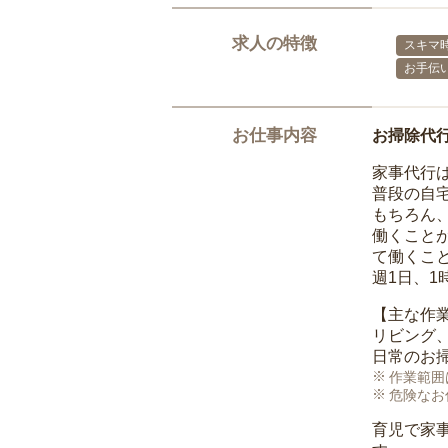
求人の特徴
スキマ
お手伝
お仕事内容
お掃除代
家事代行
普段の自
もちろん
働くこと
て働くこ
週1日、
【主な作
リビング
日常のお
作業範囲
危険なお
育児で家