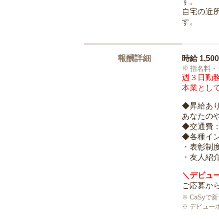
す。
自宅の近
す。
報酬詳細
時給
1,50
指名料・
週３日勤務
本業として
◆昇給あ
あなたの
◆交通費
◆各種イ
・表彰制
・友人紹介
＼デビュー
ご応募から
CaSy
デビュー