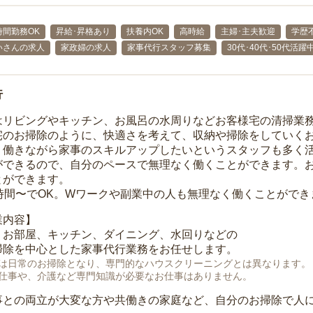
時間勤務OK
昇給･昇格あり
扶養内OK
高時給
主婦･主夫歓迎
学歴
いさんの求人
家政婦の求人
家事代行スタッフ募集
30代･40代･50代活躍
行
はリビングやキッチン、お風呂の水周りなどお客様宅の清掃業
宅のお掃除のように、快適さを考えて、収納や掃除をしていく
、働きながら家事のスキルアップしたいというスタッフも多く
ができるので、自分のペースで無理なく働くことができます。
とができます。
1時間〜でOK。Wワークや副業中の人も無理なく働くことができ
業内容】
、お部屋、キッチン、ダイニング、水回りなどの
掃除を中心とした家事代行業務をお任せします。
は日常のお掃除となり、専門的なハウスクリーニングとは異なります。
仕事や、介護など専門知識が必要なお仕事はありません。
事との両立が大変な方や共働きの家庭など、自分のお掃除で人