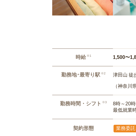
※1
時給
1,500〜1,
※2
勤務地･最寄り駅
津田山 徒
（神奈川
※3
勤務時間・シフト
8時～20
最低就業
契約形態
業務委託