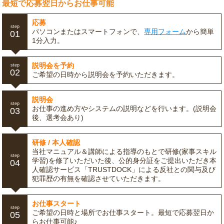
最短で応募翌日からお仕事可能
応募
step
パソコンまたはスマートフォンで、
専用フォーム
から簡単
01
1分入力。
説明会を予約
step
02
ご希望の日時から説明会を予約いただきます。
説明会
step
お仕事の進め方やシステムの説明などを行います。(説明会
03
後、選考会あり)
研修 / 本人確認
当社マニュアル＆講師による指導のもとで研修(家事スキル
step
学習)を修了いただいた後、公的身分証をご提出いただき本
04
人確認サービス「TRUSTDOCK」による反社との関与及び
犯罪歴の有無を確認させていただきます。
お仕事スタート
step
ご希望の日時と場所でお仕事スタート。最短で応募翌日か
05
らお仕事可能♪