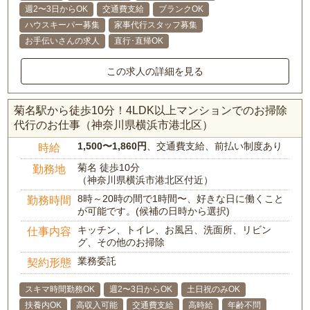
週2〜3日からOK
交通費支給
ブランクOK
ハウスキーパー募集
家事代行スタッフ募集
お手伝いさんの求人
直行･直帰OK
この求人の詳細を見る
菊名駅から徒歩10分！4LDK以上マンションでのお掃除
代行のお仕事（神奈川県横浜市港北区）
1,500〜1,860円
、交通費支給、前払い制度あり
時給
菊名 徒歩10分
勤務地
（神奈川県横浜市港北区付近）
8時～20時の間で1時間〜、好きな日に働くこと
勤務時間
が可能です。(候補の日時から選択)
キッチン、トイレ、お風呂、洗面所、リビン
仕事内容
グ、その他のお掃除
業務委託
契約形態
スキマ時間勤務OK
週2〜3日からOK
土日祝のみOK
扶養内OK
高収入可能
交通費支給
高時給
年齢不問