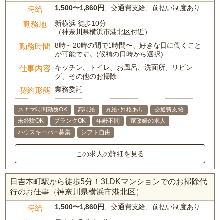
1,500〜1,860円
、交通費支給、前払い制度あり
時給
新横浜 徒歩10分
勤務地
（神奈川県横浜市港北区付近）
8時～20時の間で1時間〜、好きな日に働くこと
勤務時間
が可能です。(候補の日時から選択)
キッチン、トイレ、お風呂、洗面所、リビン
仕事内容
グ、その他のお掃除
業務委託
契約形態
スキマ時間勤務OK
高時給
昇給･昇格あり
交通費支給
未経験OK
ブランクOK
年齢不問
家政婦の求人
ハウスキーパー募集
シフト自由
この求人の詳細を見る
日吉本町駅から徒歩5分！3LDKマンションでのお掃除代
行のお仕事（神奈川県横浜市港北区）
1,500〜1,860円
、交通費支給、前払い制度あり
時給