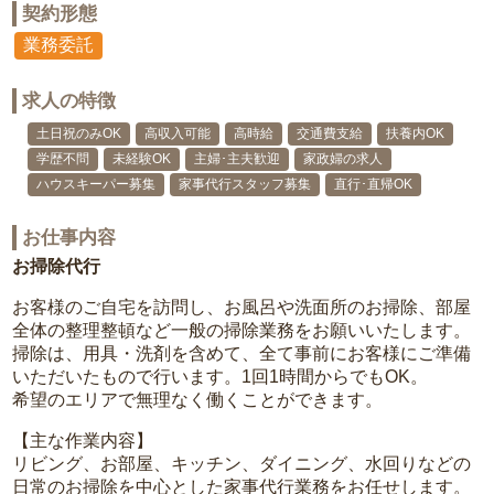
契約形態
業務委託
求人の特徴
土日祝のみOK
高収入可能
高時給
交通費支給
扶養内OK
学歴不問
未経験OK
主婦･主夫歓迎
家政婦の求人
ハウスキーパー募集
家事代行スタッフ募集
直行･直帰OK
お仕事内容
お掃除代行
お客様のご自宅を訪問し、お風呂や洗面所のお掃除、部屋
全体の整理整頓など一般の掃除業務をお願いいたします。
掃除は、用具・洗剤を含めて、全て事前にお客様にご準備
いただいたもので行います。1回1時間からでもOK。
希望のエリアで無理なく働くことができます。
【主な作業内容】
リビング、お部屋、キッチン、ダイニング、水回りなどの
日常のお掃除を中心とした家事代行業務をお任せします。