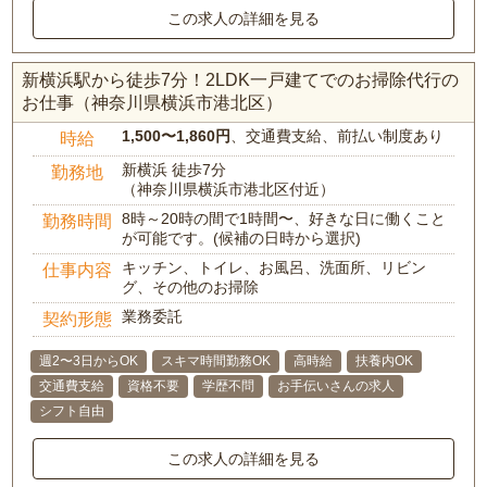
この求人の詳細を見る
新横浜駅から徒歩7分！2LDK一戸建てでのお掃除代行の
お仕事（神奈川県横浜市港北区）
1,500〜1,860円
、交通費支給、前払い制度あり
時給
新横浜 徒歩7分
勤務地
（神奈川県横浜市港北区付近）
8時～20時の間で1時間〜、好きな日に働くこと
勤務時間
が可能です。(候補の日時から選択)
キッチン、トイレ、お風呂、洗面所、リビン
仕事内容
グ、その他のお掃除
業務委託
契約形態
週2〜3日からOK
スキマ時間勤務OK
高時給
扶養内OK
交通費支給
資格不要
学歴不問
お手伝いさんの求人
シフト自由
この求人の詳細を見る