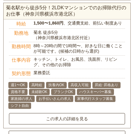
菊名駅から徒歩5分！2LDKマンションでのお掃除代行の
お仕事（神奈川県横浜市港北区）
1,500〜1,860円
、交通費支給、前払い制度あり
時給
菊名 徒歩5分
勤務地
（神奈川県横浜市港北区付近）
8時～20時の間で1時間〜、好きな日に働くこと
勤務時間
が可能です。(候補の日時から選択)
キッチン、トイレ、お風呂、洗面所、リビン
仕事内容
グ、その他のお掃除
業務委託
契約形態
週1〜OK
高時給
扶養内OK
高収入可能
昇給･昇格あり
資格不要
未経験OK
ブランクOK
ハウスキーパー募集
家政婦の求人
お手伝いさんの求人
家事代行スタッフ募集
シフト自由
この求人の詳細を見る