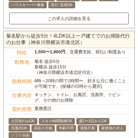
ハウスキーパー募集
直行･直帰OK
この求人の詳細を見る
菊名駅から徒歩5分！4LDK以上一戸建てでのお掃除代行
のお仕事（神奈川県横浜市港北区）
1,500〜1,860円
、交通費支給、前払い制度あり
時給
菊名 徒歩5分
勤務地
新横浜 徒歩15分
（神奈川県横浜市港北区付近）
8時～20時の間で1時間〜、好きな日に働くこと
勤務時間
が可能です。(候補の日時から選択)
キッチン、トイレ、お風呂、洗面所、リビン
仕事内容
グ、その他のお掃除
業務委託
契約形態
土日祝のみOK
スキマ時間勤務OK
週2〜3日からOK
扶養内OK
高収入可能
年齢不問
資格不要
家政婦の求人
シフト自由