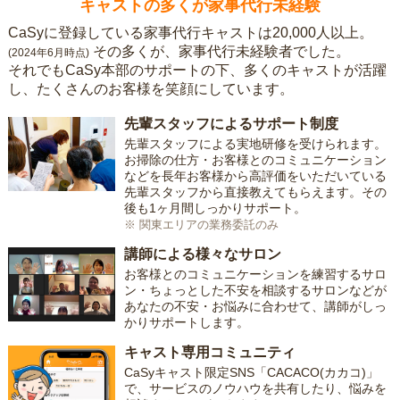
キャストの多くが家事代行未経験
CaSyに登録している家事代行キャストは20,000人以上。
その多くが、家事代行未経験者でした。
(2024年6月時点)
それでもCaSy本部のサポートの下、多くのキャストが活躍
し、たくさんのお客様を笑顔にしています。
先輩スタッフによるサポート制度
先輩スタッフによる実地研修を受けられます。
お掃除の仕方・お客様とのコミュニケーション
などを長年お客様から高評価をいただいている
先輩スタッフから直接教えてもらえます。その
後も1ヶ月間しっかりサポート。
※ 関東エリアの業務委託のみ
講師による様々なサロン
お客様とのコミュニケーションを練習するサロ
ン・ちょっとした不安を相談するサロンなどが
あなたの不安・お悩みに合わせて、講師がしっ
かりサポートします。
キャスト専用コミュニティ
CaSyキャスト限定SNS「CACACO(カカコ)」
で、サービスのノウハウを共有したり、悩みを