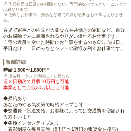
作業範囲は日常のお掃除となり、専門的なハウスクリーニングと
は異なります。
危険なお仕事や、介護など専門知識が必要なお仕事はありませ
ん。
育児で家事との両立が大変な方や共働きの家庭など、自分
のお掃除で人に感謝されるやりがい溢れるお仕事です。
自宅の近所で空いた時間にお仕事をするのもOK。週1日、
平日だけ、土日のみなどシフトの融通が利くお仕事です。
報酬詳細
※
時給
1,500〜1,860円
指名料・ランク時給により異なる
週３日勤務で月収10万円も可能
本業として月収30万以上も可能
◆昇給あり
あなたのやる気次第で時給アップも可！
◆交通費：別途支給。お客様によっては交通費を増額され
る方もいます
◆各種インセンティブあり
・表彰制度を毎月実施（5千円〜1万円の報奨金を授与）