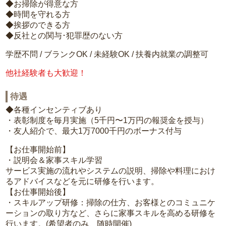
◆お掃除が得意な方
◆時間を守れる方
◆挨拶のできる方
◆反社との関与･犯罪歴のない方
学歴不問 / ブランクOK / 未経験OK / 扶養内就業の調整可
他社経験者も大歓迎！
待遇
◆各種インセンティブあり
・表彰制度を毎月実施（5千円〜1万円の報奨金を授与）
・友人紹介で、最大1万7000千円のボーナス付与
【お仕事開始前】
・説明会＆家事スキル学習
サービス実施の流れやシステムの説明、掃除や料理におけ
るアドバイスなどを元に研修を行います。
【お仕事開始後】
・スキルアップ研修：掃除の仕方、お客様とのコミュニケ
ーションの取り方など、さらに家事スキルを高める研修を
行います。(希望者のみ、随時開催)