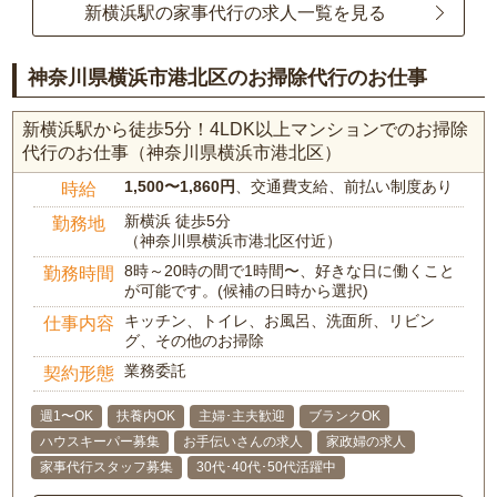
新横浜駅の家事代行の求人一覧を見る
神奈川県横浜市港北区のお掃除代行のお仕事
新横浜駅から徒歩5分！4LDK以上マンションでのお掃除
代行のお仕事（神奈川県横浜市港北区）
1,500〜1,860円
、交通費支給、前払い制度あり
時給
新横浜 徒歩5分
勤務地
（神奈川県横浜市港北区付近）
8時～20時の間で1時間〜、好きな日に働くこと
勤務時間
が可能です。(候補の日時から選択)
キッチン、トイレ、お風呂、洗面所、リビン
仕事内容
グ、その他のお掃除
業務委託
契約形態
週1〜OK
扶養内OK
主婦･主夫歓迎
ブランクOK
ハウスキーパー募集
お手伝いさんの求人
家政婦の求人
家事代行スタッフ募集
30代･40代･50代活躍中