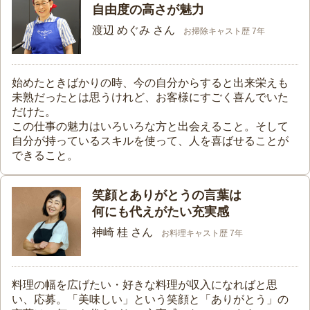
自由度の高さが魅力
渡辺 めぐみ さん
お掃除キャスト歴 7年
始めたときばかりの時、今の自分からすると出来栄えも
未熟だったとは思うけれど、お客様にすごく喜んでいた
だけた。
この仕事の魅力はいろいろな方と出会えること。そして
自分が持っているスキルを使って、人を喜ばせることが
できること。
笑顔とありがとうの言葉は
何にも代えがたい充実感
神崎 桂 さん
お料理キャスト歴 7年
料理の幅を広げたい・好きな料理が収入になればと思
い、応募。「美味しい」という笑顔と「ありがとう」の