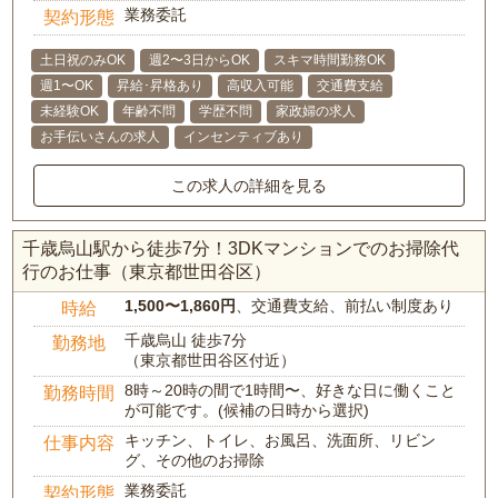
業務委託
契約形態
土日祝のみOK
週2〜3日からOK
スキマ時間勤務OK
週1〜OK
昇給･昇格あり
高収入可能
交通費支給
未経験OK
年齢不問
学歴不問
家政婦の求人
お手伝いさんの求人
インセンティブあり
この求人の詳細を見る
千歳烏山駅から徒歩7分！3DKマンションでのお掃除代
行のお仕事（東京都世田谷区）
1,500〜1,860円
、交通費支給、前払い制度あり
時給
千歳烏山 徒歩7分
勤務地
（東京都世田谷区付近）
8時～20時の間で1時間〜、好きな日に働くこと
勤務時間
が可能です。(候補の日時から選択)
キッチン、トイレ、お風呂、洗面所、リビン
仕事内容
グ、その他のお掃除
業務委託
契約形態