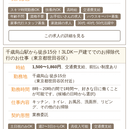
スキマ時間勤務OK
扶養内OK
高時給
交通費支給
年齢不問
資格不要
お手伝いさんの求人
ハウスキーパー募集
家事代行スタッフ募集
家政婦の求人
30代･40代･50代活躍中
この求人の詳細を見る
千歳烏山駅から徒歩15分！3LDK一戸建てでのお掃除代
行のお仕事（東京都世田谷区）
1,500〜1,860円
、交通費支給、前払い制度あり
時給
千歳烏山 徒歩15分
勤務地
（東京都世田谷区付近）
8時～20時の間で1時間〜、好きな日に働くこと
勤務時間
が可能です。(候補の日時から選択)
キッチン、トイレ、お風呂、洗面所、リビン
仕事内容
グ、その他のお掃除
業務委託
契約形態
土日祝のみOK
週2〜3日からOK
高収入可能
交通費支給