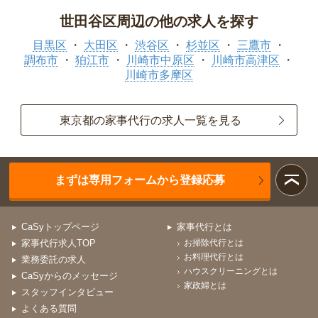
世田谷区周辺の他の求人を探す
目黒区
大田区
渋谷区
杉並区
三鷹市
調布市
狛江市
川崎市中原区
川崎市高津区
川崎市多摩区
東京都の家事代行の求人一覧を見る
まずは専用フォームから登録応募
CaSyトップページ
家事代行とは
家事代行求人TOP
お掃除代行とは
お料理代行とは
業務委託の求人
ハウスクリーニングとは
CaSyからのメッセージ
家政婦とは
スタッフインタビュー
よくある質問