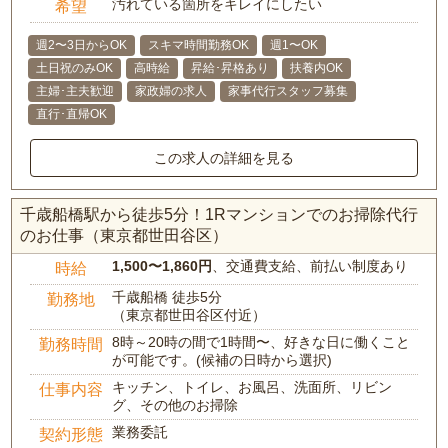
汚れている箇所をキレイにしたい
希望
週2〜3日からOK
スキマ時間勤務OK
週1〜OK
土日祝のみOK
高時給
昇給･昇格あり
扶養内OK
主婦･主夫歓迎
家政婦の求人
家事代行スタッフ募集
直行･直帰OK
この求人の詳細を見る
千歳船橋駅から徒歩5分！1Rマンションでのお掃除代行
のお仕事（東京都世田谷区）
1,500〜1,860円
、交通費支給、前払い制度あり
時給
千歳船橋 徒歩5分
勤務地
（東京都世田谷区付近）
8時～20時の間で1時間〜、好きな日に働くこと
勤務時間
が可能です。(候補の日時から選択)
キッチン、トイレ、お風呂、洗面所、リビン
仕事内容
グ、その他のお掃除
業務委託
契約形態