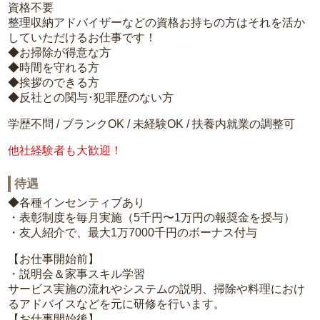
資格不要
整理収納アドバイザーなどの資格お持ちの方はそれを活か
していただけるお仕事です！
◆お掃除が得意な方
◆時間を守れる方
◆挨拶のできる方
◆反社との関与･犯罪歴のない方
学歴不問 / ブランクOK / 未経験OK / 扶養内就業の調整可
他社経験者も大歓迎！
待遇
◆各種インセンティブあり
・表彰制度を毎月実施（5千円〜1万円の報奨金を授与）
・友人紹介で、最大1万7000千円のボーナス付与
【お仕事開始前】
・説明会＆家事スキル学習
サービス実施の流れやシステムの説明、掃除や料理におけ
るアドバイスなどを元に研修を行います。
【お仕事開始後】