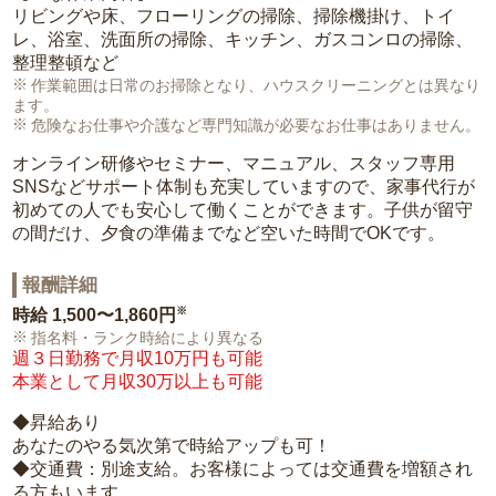
リビングや床、フローリングの掃除、掃除機掛け、トイ
レ、浴室、洗面所の掃除、キッチン、ガスコンロの掃除、
整理整頓など
作業範囲は日常のお掃除となり、ハウスクリーニングとは異なり
ます。
危険なお仕事や介護など専門知識が必要なお仕事はありません。
オンライン研修やセミナー、マニュアル、スタッフ専用
SNSなどサポート体制も充実していますので、家事代行が
初めての人でも安心して働くことができます。子供が留守
の間だけ、夕食の準備までなど空いた時間でOKです。
報酬詳細
※
時給
1,500〜1,860円
指名料・ランク時給により異なる
週３日勤務で月収10万円も可能
本業として月収30万以上も可能
◆昇給あり
あなたのやる気次第で時給アップも可！
◆交通費：別途支給。お客様によっては交通費を増額され
る方もいます