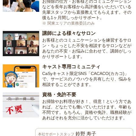
お掃除の仕方・お客様とのコミュニケーション
などを長年お客様から高評価をいただいている
先輩スタッフから直接教えてもらえます。その
後も1ヶ月間しっかりサポート。
※ 関東エリアの業務委託のみ
講師による様々なサロン
お客様とのコミュニケーションを練習するサロ
ン・ちょっとした不安を相談するサロンなどが
あなたの不安・お悩みに合わせて、講師がしっ
かりサポートします。
キャスト専用コミュニティ
CaSyキャスト限定SNS「CACACO(カカコ)」
で、サービスのノウハウを共有したり、悩みを
相談することができます。
資格・免許不要
お掃除やお料理が好き！、得意！という方であ
れば、どなたでも働いていただけます。年齢も
不問です。もちろん、資格や免許、職務経験が
あればそれを充分に活かしていただけます。
鈴野 寿子
本社サポートスタッフ