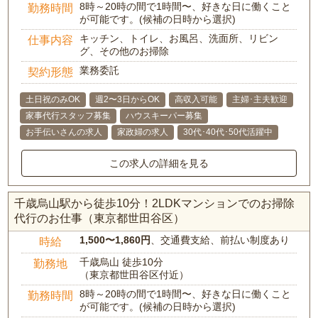
8時～20時の間で1時間〜、好きな日に働くこと
勤務時間
が可能です。(候補の日時から選択)
キッチン、トイレ、お風呂、洗面所、リビン
仕事内容
グ、その他のお掃除
業務委託
契約形態
土日祝のみOK
週2〜3日からOK
高収入可能
主婦･主夫歓迎
家事代行スタッフ募集
ハウスキーパー募集
お手伝いさんの求人
家政婦の求人
30代･40代･50代活躍中
この求人の詳細を見る
千歳烏山駅から徒歩10分！2LDKマンションでのお掃除
代行のお仕事（東京都世田谷区）
1,500〜1,860円
、交通費支給、前払い制度あり
時給
千歳烏山 徒歩10分
勤務地
（東京都世田谷区付近）
8時～20時の間で1時間〜、好きな日に働くこと
勤務時間
が可能です。(候補の日時から選択)