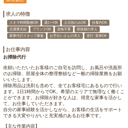
求人の特徴
スキマ時間勤務OK
週1〜OK
土日祝のみOK
扶養内OK
交通費支給
ブランクOK
資格不要
家政婦の求人
家事代行スタッフ募集
お手伝いさんの求人
直行･直帰OK
お仕事内容
お掃除代行
依頼いただいたお客様のご自宅を訪問し、お風呂や洗面所
のお掃除、部屋全体の整理整頓など一般の掃除業務をお願
いいたします。
掃除用品は洗剤も含めて、全てお客様宅にあるもので行い
ます。1日1時間からでOK。希望のエリアで無理なく働くこ
とができます。お掃除が好きな人は、得意な家事を活かし
て、お仕事していただきます。
自分の家事経験を活かしながら、お客様の生活をサポート
できる大変やりがいと充実感のあるお仕事です。
【主な作業内容】