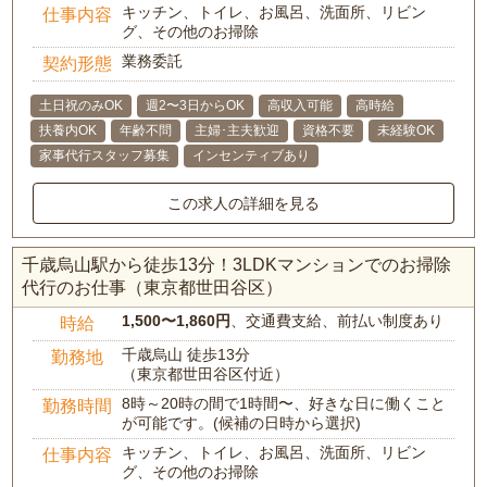
キッチン、トイレ、お風呂、洗面所、リビン
仕事内容
グ、その他のお掃除
業務委託
契約形態
土日祝のみOK
週2〜3日からOK
高収入可能
高時給
扶養内OK
年齢不問
主婦･主夫歓迎
資格不要
未経験OK
家事代行スタッフ募集
インセンティブあり
この求人の詳細を見る
千歳烏山駅から徒歩13分！3LDKマンションでのお掃除
代行のお仕事（東京都世田谷区）
1,500〜1,860円
、交通費支給、前払い制度あり
時給
千歳烏山 徒歩13分
勤務地
（東京都世田谷区付近）
8時～20時の間で1時間〜、好きな日に働くこと
勤務時間
が可能です。(候補の日時から選択)
キッチン、トイレ、お風呂、洗面所、リビン
仕事内容
グ、その他のお掃除