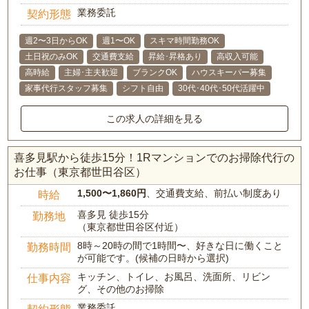
業務委託
契約形態
週2〜3日からOK
週1〜OK
スキマ時間勤務OK
土日祝のみOK
交通費支給
昇給･昇格あり
高収入可能
高時給
主婦･主夫歓迎
ブランクOK
ハウスキーパー募集
家事代行スタッフ募集
シフト自由
30代･40代･50代活躍中
この求人の詳細を見る
喜多見駅から徒歩15分！1Rマンションでのお掃除代行の
お仕事（東京都世田谷区）
1,500〜1,860円
、交通費支給、前払い制度あり
時給
喜多見 徒歩15分
勤務地
（東京都世田谷区付近）
8時～20時の間で1時間〜、好きな日に働くこと
勤務時間
が可能です。(候補の日時から選択)
キッチン、トイレ、お風呂、洗面所、リビン
仕事内容
グ、その他のお掃除
業務委託