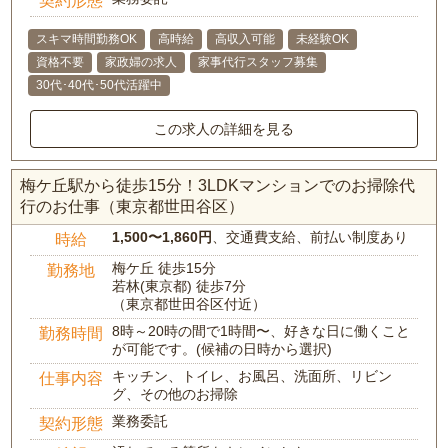
契約形態
スキマ時間勤務OK
高時給
高収入可能
未経験OK
資格不要
家政婦の求人
家事代行スタッフ募集
30代･40代･50代活躍中
この求人の詳細を見る
梅ケ丘駅から徒歩15分！3LDKマンションでのお掃除代
行のお仕事（東京都世田谷区）
1,500〜1,860円
、交通費支給、前払い制度あり
時給
梅ケ丘 徒歩15分
勤務地
若林(東京都) 徒歩7分
（東京都世田谷区付近）
8時～20時の間で1時間〜、好きな日に働くこと
勤務時間
が可能です。(候補の日時から選択)
キッチン、トイレ、お風呂、洗面所、リビン
仕事内容
グ、その他のお掃除
業務委託
契約形態