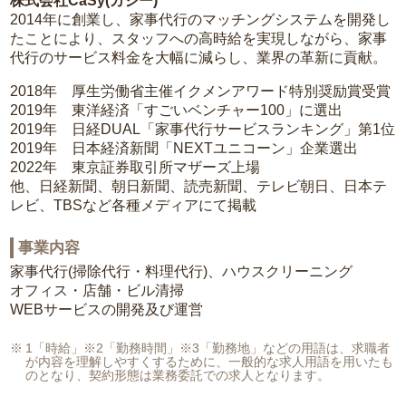
株式会社CaSy(カジー)
2014年に創業し、家事代行のマッチングシステムを開発し
たことにより、スタッフへの高時給を実現しながら、家事
代行のサービス料金を大幅に減らし、業界の革新に貢献。
2018年 厚生労働省主催イクメンアワード特別奨励賞受賞
2019年 東洋経済「すごいベンチャー100」に選出
2019年 日経DUAL「家事代行サービスランキング」第1位
2019年 日本経済新聞「NEXTユニコーン」企業選出
2022年 東京証券取引所マザーズ上場
他、日経新聞、朝日新聞、読売新聞、テレビ朝日、日本テ
レビ、TBSなど各種メディアにて掲載
事業内容
家事代行(掃除代行・料理代行)、ハウスクリーニング
オフィス・店舗・ビル清掃
WEBサービスの開発及び運営
1「時給」※2「勤務時間」※3「勤務地」などの用語は、求職者
が内容を理解しやすくするために、一般的な求人用語を用いたも
のとなり、契約形態は業務委託での求人となります。