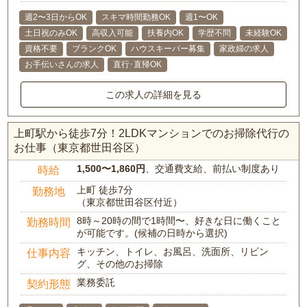
週2〜3日からOK
スキマ時間勤務OK
週1〜OK
土日祝のみOK
高収入可能
扶養内OK
学歴不問
未経験OK
資格不要
ブランクOK
ハウスキーパー募集
家政婦の求人
お手伝いさんの求人
直行･直帰OK
この求人の詳細を見る
上町駅から徒歩7分！2LDKマンションでのお掃除代行の
お仕事（東京都世田谷区）
1,500〜1,860円
、交通費支給、前払い制度あり
時給
上町 徒歩7分
勤務地
（東京都世田谷区付近）
8時～20時の間で1時間〜、好きな日に働くこと
勤務時間
が可能です。(候補の日時から選択)
キッチン、トイレ、お風呂、洗面所、リビン
仕事内容
グ、その他のお掃除
業務委託
契約形態