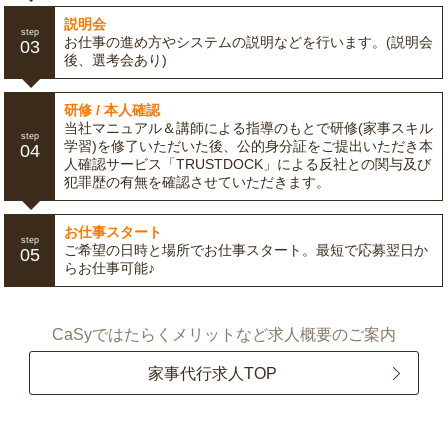
説明会
step
お仕事の進め方やシステムの説明などを行います。(説明会
03
後、選考会あり)
研修 / 本人確認
当社マニュアル＆講師による指導のもとで研修(家事スキル
step
学習)を修了いただいた後、公的身分証をご提出いただき本
04
人確認サービス「TRUSTDOCK」による反社との関与及び
犯罪歴の有無を確認させていただきます。
お仕事スタート
step
ご希望の日時と場所でお仕事スタート。最短で応募翌日か
05
らお仕事可能♪
CaSyではたらくメリットなど求人概要のご案内
家事代行求人TOP