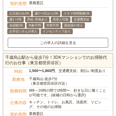
業務委託
契約形態
土日祝のみOK
週2〜3日からOK
スキマ時間勤務OK
週1〜OK
昇給･昇格あり
高収入可能
交通費支給
未経験OK
年齢不問
学歴不問
家政婦の求人
お手伝いさんの求人
インセンティブあり
この求人の詳細を見る
千歳烏山駅から徒歩7分！3DKマンションでのお掃除代
行のお仕事（東京都世田谷区）
1,500〜1,860円
、交通費支給、前払い制度あり
時給
千歳烏山 徒歩7分
勤務地
（東京都世田谷区付近）
8時～20時の間で1時間〜、好きな日に働くこと
勤務時間
が可能です。(候補の日時から選択)
キッチン、トイレ、お風呂、洗面所、リビン
仕事内容
グ、その他のお掃除
業務委託
契約形態