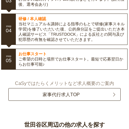
03
後、選考会あり)
研修 / 本人確認
当社マニュアル＆講師による指導のもとで研修(家事スキル
step
学習)を修了いただいた後、公的身分証をご提出いただき本
04
人確認サービス「TRUSTDOCK」による反社との関与及び
犯罪歴の有無を確認させていただきます。
お仕事スタート
step
ご希望の日時と場所でお仕事スタート。最短で応募翌日か
05
らお仕事可能♪
CaSyではたらくメリットなど求人概要のご案内
家事代行求人TOP
世田谷区周辺の他の求人を探す