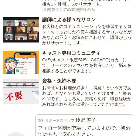
後も1ヶ月間しっかりサポート。
※ 関東エリアの業務委託のみ
講師による様々なサロン
お客様とのコミュニケーションを練習するサロ
ン・ちょっとした不安を相談するサロンなどが
あなたの不安・お悩みに合わせて、講師がしっ
かりサポートします。
キャスト専用コミュニティ
CaSyキャスト限定SNS「CACACO(カカコ)」
で、サービスのノウハウを共有したり、悩みを
相談することができます。
資格・免許不要
お掃除やお料理が好き！、得意！という方であ
れば、どなたでも働いていただけます。年齢も
不問です。もちろん、資格や免許、職務経験が
あればそれを充分に活かしていただけます。
鈴野 寿子
本社サポートスタッフ
フォロー体制が充実していますので、初め
ての方もご安心ください。