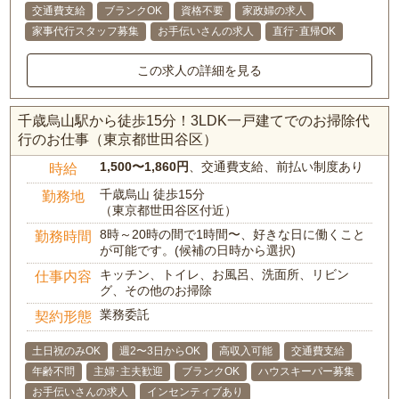
交通費支給
ブランクOK
資格不要
家政婦の求人
家事代行スタッフ募集
お手伝いさんの求人
直行･直帰OK
この求人の詳細を見る
千歳烏山駅から徒歩15分！3LDK一戸建てでのお掃除代
行のお仕事（東京都世田谷区）
1,500〜1,860円
、交通費支給、前払い制度あり
時給
千歳烏山 徒歩15分
勤務地
（東京都世田谷区付近）
8時～20時の間で1時間〜、好きな日に働くこと
勤務時間
が可能です。(候補の日時から選択)
キッチン、トイレ、お風呂、洗面所、リビン
仕事内容
グ、その他のお掃除
業務委託
契約形態
土日祝のみOK
週2〜3日からOK
高収入可能
交通費支給
年齢不問
主婦･主夫歓迎
ブランクOK
ハウスキーパー募集
お手伝いさんの求人
インセンティブあり