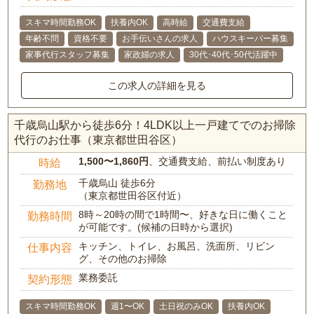
スキマ時間勤務OK
扶養内OK
高時給
交通費支給
年齢不問
資格不要
お手伝いさんの求人
ハウスキーパー募集
家事代行スタッフ募集
家政婦の求人
30代･40代･50代活躍中
この求人の詳細を見る
千歳烏山駅から徒歩6分！4LDK以上一戸建てでのお掃除
代行のお仕事（東京都世田谷区）
1,500〜1,860円
、交通費支給、前払い制度あり
時給
千歳烏山 徒歩6分
勤務地
（東京都世田谷区付近）
8時～20時の間で1時間〜、好きな日に働くこと
勤務時間
が可能です。(候補の日時から選択)
キッチン、トイレ、お風呂、洗面所、リビン
仕事内容
グ、その他のお掃除
業務委託
契約形態
スキマ時間勤務OK
週1〜OK
土日祝のみOK
扶養内OK