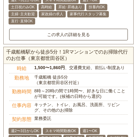
週2〜3日からOK
スキマ時間勤務OK
週1〜OK
土日祝のみOK
高時給
昇給･昇格あり
扶養内OK
主婦･主夫歓迎
家政婦の求人
家事代行スタッフ募集
直行･直帰OK
この求人の詳細を見る
千歳船橋駅から徒歩5分！1Rマンションでのお掃除代行
のお仕事（東京都世田谷区）
1,500〜1,860円
、交通費支給、前払い制度あり
時給
千歳船橋 徒歩5分
勤務地
（東京都世田谷区付近）
8時～20時の間で1時間〜、好きな日に働くこと
勤務時間
が可能です。(候補の日時から選択)
キッチン、トイレ、お風呂、洗面所、リビン
仕事内容
グ、その他のお掃除
業務委託
契約形態
週2〜3日からOK
スキマ時間勤務OK
週1〜OK