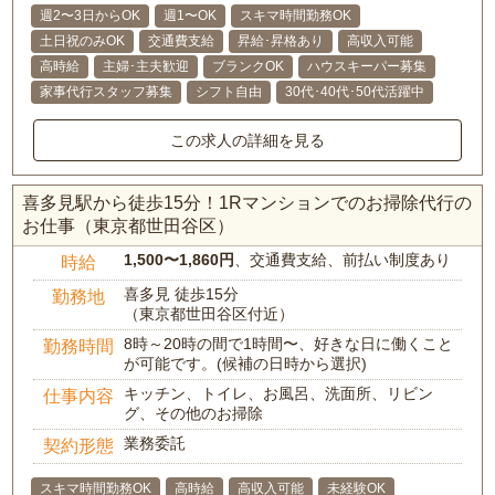
週2〜3日からOK
週1〜OK
スキマ時間勤務OK
土日祝のみOK
交通費支給
昇給･昇格あり
高収入可能
高時給
主婦･主夫歓迎
ブランクOK
ハウスキーパー募集
家事代行スタッフ募集
シフト自由
30代･40代･50代活躍中
この求人の詳細を見る
喜多見駅から徒歩15分！1Rマンションでのお掃除代行の
お仕事（東京都世田谷区）
1,500〜1,860円
、交通費支給、前払い制度あり
時給
喜多見 徒歩15分
勤務地
（東京都世田谷区付近）
8時～20時の間で1時間〜、好きな日に働くこと
勤務時間
が可能です。(候補の日時から選択)
キッチン、トイレ、お風呂、洗面所、リビン
仕事内容
グ、その他のお掃除
業務委託
契約形態
スキマ時間勤務OK
高時給
高収入可能
未経験OK