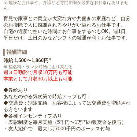
危険なお仕事や、介護など専門知識が必要なお仕事はありませ
ん。
育児で家事との両立が大変な方や共働きの家庭など、自分
のお掃除で人に感謝されるやりがい溢れるお仕事です。
自宅の近所で空いた時間にお仕事をするのもOK。週1日、
平日だけ、土日のみなどシフトの融通が利くお仕事です。
報酬詳細
※
時給
1,500〜1,860円
指名料・ランク時給により異なる
週３日勤務で月収10万円も可能
本業として月収30万以上も可能
◆昇給あり
あなたのやる気次第で時給アップも可！
◆交通費：別途支給。お客様によっては交通費を増額され
る方もいます
◆各種インセンティブあり
・表彰制度を毎月実施（5千円〜1万円の報奨金を授与）
・友人紹介で、最大1万7000千円のボーナス付与