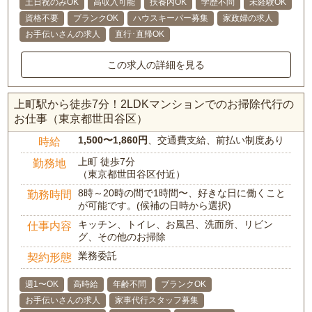
土日祝のみOK
高収入可能
扶養内OK
学歴不問
未経験OK
資格不要
ブランクOK
ハウスキーパー募集
家政婦の求人
お手伝いさんの求人
直行･直帰OK
この求人の詳細を見る
上町駅から徒歩7分！2LDKマンションでのお掃除代行の
お仕事（東京都世田谷区）
1,500〜1,860円
、交通費支給、前払い制度あり
時給
上町 徒歩7分
勤務地
（東京都世田谷区付近）
8時～20時の間で1時間〜、好きな日に働くこと
勤務時間
が可能です。(候補の日時から選択)
キッチン、トイレ、お風呂、洗面所、リビン
仕事内容
グ、その他のお掃除
業務委託
契約形態
週1〜OK
高時給
年齢不問
ブランクOK
お手伝いさんの求人
家事代行スタッフ募集