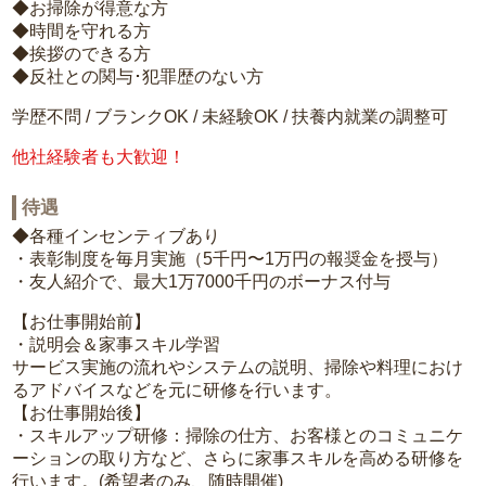
◆お掃除が得意な方
◆時間を守れる方
◆挨拶のできる方
◆反社との関与･犯罪歴のない方
学歴不問 / ブランクOK / 未経験OK / 扶養内就業の調整可
他社経験者も大歓迎！
待遇
◆各種インセンティブあり
・表彰制度を毎月実施（5千円〜1万円の報奨金を授与）
・友人紹介で、最大1万7000千円のボーナス付与
【お仕事開始前】
・説明会＆家事スキル学習
サービス実施の流れやシステムの説明、掃除や料理におけ
るアドバイスなどを元に研修を行います。
【お仕事開始後】
・スキルアップ研修：掃除の仕方、お客様とのコミュニケ
ーションの取り方など、さらに家事スキルを高める研修を
行います。(希望者のみ、随時開催)