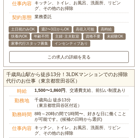
キッチン、トイレ、お風呂、洗面所、リビン
仕事内容
グ、その他のお掃除
業務委託
契約形態
土日祝のみOK
週2〜3日からOK
高収入可能
高時給
扶養内OK
年齢不問
主婦･主夫歓迎
資格不要
未経験OK
家事代行スタッフ募集
インセンティブあり
この求人の詳細を見る
千歳烏山駅から徒歩13分！3LDKマンションでのお掃除
代行のお仕事（東京都世田谷区）
1,500〜1,860円
、交通費支給、前払い制度あり
時給
千歳烏山 徒歩13分
勤務地
（東京都世田谷区付近）
8時～20時の間で1時間〜、好きな日に働くこと
勤務時間
が可能です。(候補の日時から選択)
キッチン、トイレ、お風呂、洗面所、リビン
仕事内容
グ、その他のお掃除