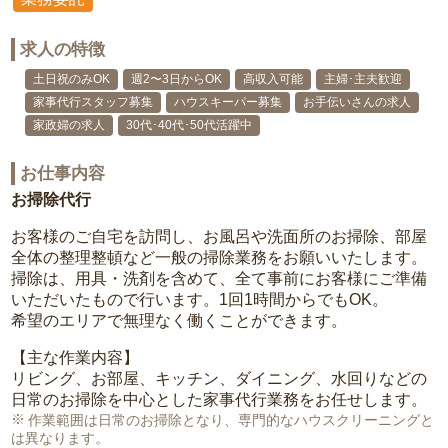
求人の特徴
土日祝のみOK
週2〜3日からOK
高収入可能
主婦･主夫歓迎
家事代行スタッフ募集
ハウスキーパー募集
お手伝いさんの求人
家政婦の求人
30代･40代･50代活躍中
お仕事内容
お掃除代行
お客様のご自宅を訪問し、お風呂や洗面所のお掃除、部屋
全体の整理整頓など一般の掃除業務をお願いいたします。
掃除は、用具・洗剤を含めて、全て事前にお客様にご準備
いただいたもので行います。1回1時間からでもOK。
希望のエリアで無理なく働くことができます。
【主な作業内容】
リビング、お部屋、キッチン、ダイニング、水回りなどの
日常のお掃除を中心とした家事代行業務をお任せします。
作業範囲は日常のお掃除となり、専門的なハウスクリーニングと
は異なります。