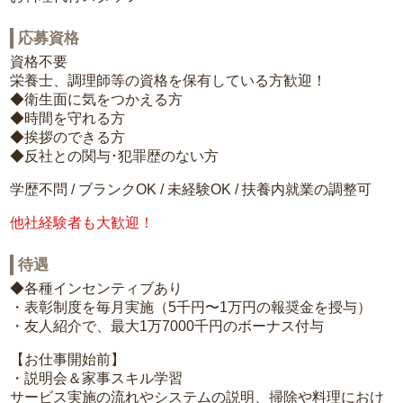
応募資格
資格不要
栄養士、調理師等の資格を保有している方歓迎！
◆衛生面に気をつかえる方
◆時間を守れる方
◆挨拶のできる方
◆反社との関与･犯罪歴のない方
学歴不問 / ブランクOK / 未経験OK / 扶養内就業の調整可
他社経験者も大歓迎！
待遇
◆各種インセンティブあり
・表彰制度を毎月実施（5千円〜1万円の報奨金を授与）
・友人紹介で、最大1万7000千円のボーナス付与
【お仕事開始前】
・説明会＆家事スキル学習
サービス実施の流れやシステムの説明、掃除や料理におけ