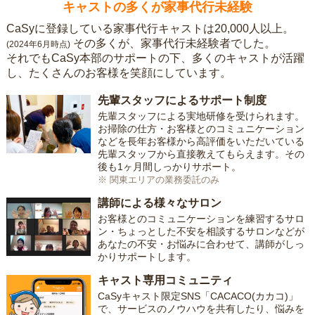
キャストの多くが家事代行未経験
CaSyに登録している家事代行キャストは20,000人以上。
その多くが、家事代行未経験者でした。
(2024年6月時点)
それでもCaSy本部のサポートの下、多くのキャストが活躍
し、たくさんのお客様を笑顔にしています。
先輩スタッフによるサポート制度
先輩スタッフによる実地研修を受けられます。
お掃除の仕方・お客様とのコミュニケーション
などを長年お客様から高評価をいただいている
先輩スタッフから直接教えてもらえます。その
後も1ヶ月間しっかりサポート。
※ 関東エリアの業務委託のみ
講師による様々なサロン
お客様とのコミュニケーションを練習するサロ
ン・ちょっとした不安を相談するサロンなどが
あなたの不安・お悩みに合わせて、講師がしっ
かりサポートします。
キャスト専用コミュニティ
CaSyキャスト限定SNS「CACACO(カカコ)」
で、サービスのノウハウを共有したり、悩みを