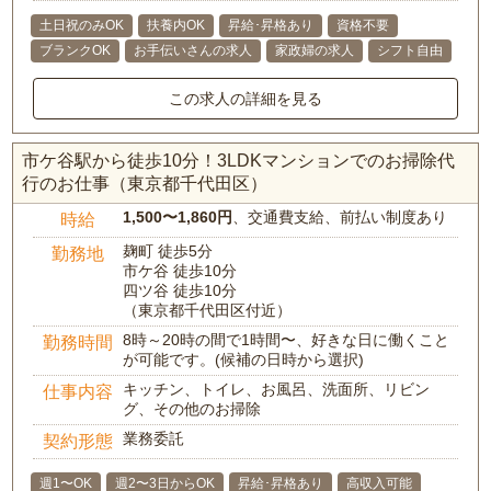
土日祝のみOK
扶養内OK
昇給･昇格あり
資格不要
ブランクOK
お手伝いさんの求人
家政婦の求人
シフト自由
この求人の詳細を見る
市ケ谷駅から徒歩10分！3LDKマンションでのお掃除代
行のお仕事（東京都千代田区）
1,500〜1,860円
、交通費支給、前払い制度あり
時給
麹町 徒歩5分
勤務地
市ケ谷 徒歩10分
四ツ谷 徒歩10分
（東京都千代田区付近）
8時～20時の間で1時間〜、好きな日に働くこと
勤務時間
が可能です。(候補の日時から選択)
キッチン、トイレ、お風呂、洗面所、リビン
仕事内容
グ、その他のお掃除
業務委託
契約形態
週1〜OK
週2〜3日からOK
昇給･昇格あり
高収入可能