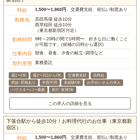
1,500〜1,860円
、交通費支給、前払い制度あり
時給
高田馬場 徒歩10分
勤務地
西早稲田 徒歩10分
（東京都新宿区付近）
8時～20時の間で1時間〜、好きな日に働くこと
勤務時間
が可能です。(候補の日時から選択)
朝食、昼食、夕食の献立･調理など
仕事内容
業務委託
契約形態
週1〜OK
週2〜3日からOK
交通費支給
高時給
昇給･昇格あり
学歴不問
未経験OK
お手伝いさんの求人
ハウスキーパー募集
直行･直帰OK
この求人の詳細を見る
下落合駅から徒歩10分！お料理代行のお仕事（東京都新
宿区）
1,500〜1,860円
、交通費支給、前払い制度あり
時給