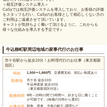
＜相互評価システム導入＞
CaSyでは相互評価システムを導入しており、お客様の評価
をスタッフも行い、CaSyのお客様として相応しくない方の
ご利用はご遠慮させて頂いています。
キャストが気持ちよく働いて頂けるように、これからも
様々な仕組みを導入する予定です♪
牛込柳町駅周辺地域の家事代行のお仕事
市ケ谷駅から徒歩10分！お料理代行のお仕事（東京都新
宿区）
1,500〜1,860円
、交通費支給、前払い制度あり
時給
市ケ谷 徒歩10分
勤務地
牛込神楽坂 徒歩10分
（東京都新宿区付近）
8時～20時の間で1時間〜、好きな日に働くこと
勤務時間
が可能です。(候補の日時から選択)
朝食、昼食、夕食の献立･調理など
仕事内容