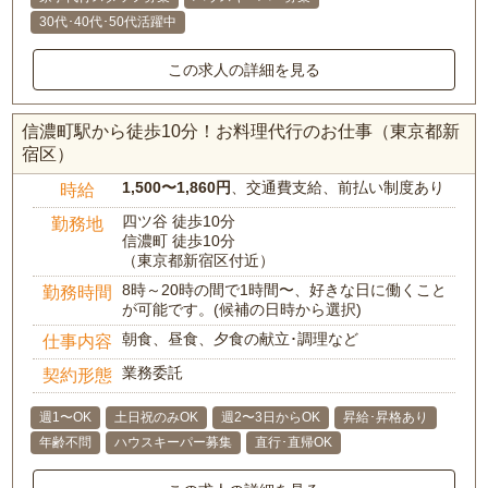
30代･40代･50代活躍中
この求人の詳細を見る
信濃町駅から徒歩10分！お料理代行のお仕事（東京都新
宿区）
1,500〜1,860円
、交通費支給、前払い制度あり
時給
四ツ谷 徒歩10分
勤務地
信濃町 徒歩10分
（東京都新宿区付近）
8時～20時の間で1時間〜、好きな日に働くこと
勤務時間
が可能です。(候補の日時から選択)
朝食、昼食、夕食の献立･調理など
仕事内容
業務委託
契約形態
週1〜OK
土日祝のみOK
週2〜3日からOK
昇給･昇格あり
年齢不問
ハウスキーパー募集
直行･直帰OK