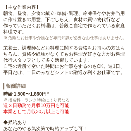
【主な作業内容】
朝食、昼食、夕食の献立･準備･調理、冷凍保存やお弁当用
に作り置きの用意、下ごしらえ、食材の買い物代行など
作っていただくお料理は、普段ご自宅で作られている家庭
料理です。
危険なお仕事や介護など専門知識が必要なお仕事はありません。
栄養士、調理師などお料理に関する資格をお持ちの方はも
ちろん、資格や経験がなくてもお料理が好きな方がお料理
代行スタッフとして多く活躍しています。
自宅の近所で空いた時間にお仕事をするのもOK。週1日、
平日だけ、土日のみなどシフトの融通が利くお仕事です。
報酬詳細
※
時給
1,500〜1,860円
指名料・ランク時給により異なる
週３日勤務で月収10万円も可能
本業として月収30万以上も可能
◆昇給あり
あなたのやる気次第で時給アップも可！