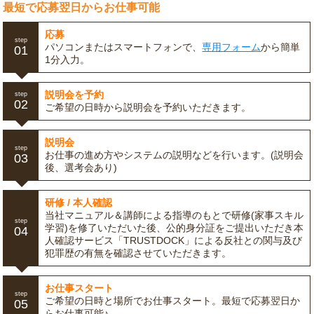
最短で応募翌日からお仕事可能
応募
step
パソコンまたはスマートフォンで、
専用フォーム
から簡単
01
1分入力。
説明会を予約
step
02
ご希望の日時から説明会を予約いただきます。
説明会
step
お仕事の進め方やシステムの説明などを行います。(説明会
03
後、選考会あり)
研修 / 本人確認
当社マニュアル＆講師による指導のもとで研修(家事スキル
step
学習)を修了いただいた後、公的身分証をご提出いただき本
04
人確認サービス「TRUSTDOCK」による反社との関与及び
犯罪歴の有無を確認させていただきます。
お仕事スタート
step
ご希望の日時と場所でお仕事スタート。最短で応募翌日か
05
らお仕事可能♪