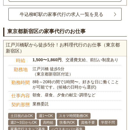
牛込柳町駅の家事代行の求人一覧を見る
東京都新宿区の家事代行のお仕事
江戸川橋駅から徒歩5分！お料理代行のお仕事（東京都
新宿区）
1,500〜1,860円
、交通費支給、前払い制度あり
時給
江戸川橋 徒歩5分
勤務地
（東京都新宿区付近）
8時～20時の間で1時間〜、好きな日に働くこと
勤務時間
が可能です。(候補の日時から選択)
朝食、昼食、夕食の献立･調理など
仕事内容
業務委託
契約形態
土日祝のみOK
週1〜OK
スキマ時間勤務OK
週2〜3日からOK
高時給
扶養内OK
資格不要
学歴不問
家事代行スタッフ募集
ハウスキーパー募集