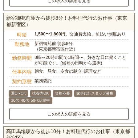
この求人の詳細を見る
新宿御苑前駅から徒歩8分！お料理代行のお仕事（東京
都新宿区）
1,500〜1,860円
、交通費支給、前払い制度あり
時給
新宿御苑前 徒歩8分
勤務地
（東京都新宿区付近）
8時～20時の間で1時間〜、好きな日に働くこと
勤務時間
が可能です。(候補の日時から選択)
朝食、昼食、夕食の献立･調理など
仕事内容
業務委託
契約形態
週1〜OK
扶養内OK
資格不要
家事代行スタッフ募集
30代･40代･50代活躍中
この求人の詳細を見る
高田馬場駅から徒歩10分！お料理代行のお仕事（東京都
新宿区）