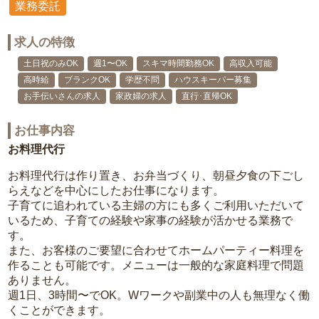
業務委託
求人の特徴
土日祝のみOK
週1〜OK
スキマ時間勤務OK
高収入可能
高時給
ブランクOK
学歴不問
ハウスキーパー募集
お手伝いさんの求人
家政婦の求人
直行･直帰OK
お仕事内容
お料理代行
お料理代行は作り置き、お弁当づくり、朝昼夕食の下ごし
らえなどを中心にしたお仕事になります。
子育てに追われている主婦の方にも多くご利用いただいて
いるため、子育ての経験や家事の経験が活かせる業務で
す。
また、お客様のご要望に合わせてホームパーティー料理を
作ることも可能です。メニューは一般的な家庭料理で問題
ありません。
週1日、3時間〜でOK。Wワークや副業中の人も無理なく働
くことができます。