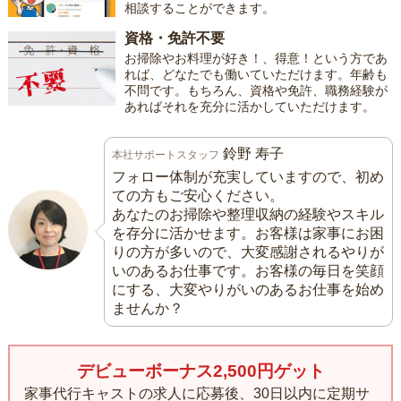
相談することができます。
資格・免許不要
お掃除やお料理が好き！、得意！という方であ
れば、どなたでも働いていただけます。年齢も
不問です。もちろん、資格や免許、職務経験が
あればそれを充分に活かしていただけます。
鈴野 寿子
本社サポートスタッフ
フォロー体制が充実していますので、初め
ての方もご安心ください。
あなたのお掃除や整理収納の経験やスキル
を存分に活かせます。お客様は家事にお困
りの方が多いので、大変感謝されるやりが
いのあるお仕事です。お客様の毎日を笑顔
にする、大変やりがいのあるお仕事を始め
ませんか？
デビューボーナス2,500円ゲット
家事代行キャストの求人に応募後、30日以内に定期サ