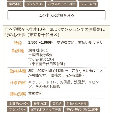
学歴不問
ブランクOK
ハウスキーパー募集
シフト自由
この求人の詳細を見る
市ケ谷駅から徒歩10分！3LDKマンションでのお掃除代
行のお仕事（東京都千代田区）
1,500〜1,860円
、交通費支給、前払い制度あり
時給
麹町 徒歩8分
勤務地
半蔵門 徒歩5分
市ケ谷 徒歩10分
（東京都千代田区付近）
8時～20時の間で1時間〜、好きな日に働くこと
勤務時間
が可能です。(候補の日時から選択)
キッチン、トイレ、お風呂、洗面所、リビン
仕事内容
グ、その他のお掃除
業務委託
契約形態
土日祝のみOK
扶養内OK
高時給
昇給･昇格あり
ブランクOK
家事代行スタッフ募集
30代･40代･50代活躍中