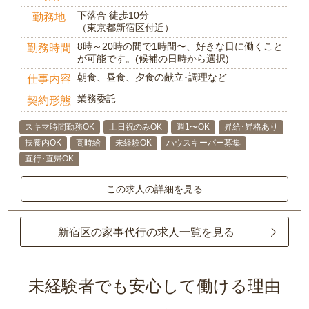
下落合 徒歩10分
勤務地
（東京都新宿区付近）
8時～20時の間で1時間〜、好きな日に働くこと
勤務時間
が可能です。(候補の日時から選択)
朝食、昼食、夕食の献立･調理など
仕事内容
業務委託
契約形態
スキマ時間勤務OK
土日祝のみOK
週1〜OK
昇給･昇格あり
扶養内OK
高時給
未経験OK
ハウスキーパー募集
直行･直帰OK
この求人の詳細を見る
新宿区の家事代行の求人一覧を見る
未経験者でも安心して働ける理由