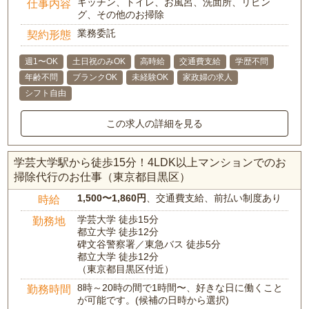
キッチン、トイレ、お風呂、洗面所、リビン
仕事内容
グ、その他のお掃除
業務委託
契約形態
週1〜OK
土日祝のみOK
高時給
交通費支給
学歴不問
年齢不問
ブランクOK
未経験OK
家政婦の求人
シフト自由
この求人の詳細を見る
学芸大学駅から徒歩15分！4LDK以上マンションでのお
掃除代行のお仕事（東京都目黒区）
1,500〜1,860円
、交通費支給、前払い制度あり
時給
学芸大学 徒歩15分
勤務地
都立大学 徒歩12分
碑文谷警察署／東急バス 徒歩5分
都立大学 徒歩12分
（東京都目黒区付近）
8時～20時の間で1時間〜、好きな日に働くこと
勤務時間
が可能です。(候補の日時から選択)