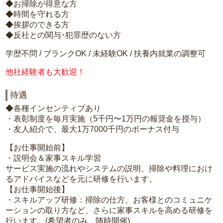
◆お掃除が得意な方
◆時間を守れる方
◆挨拶のできる方
◆反社との関与･犯罪歴のない方
学歴不問 / ブランクOK / 未経験OK / 扶養内就業の調整可
他社経験者も大歓迎！
待遇
◆各種インセンティブあり
・表彰制度を毎月実施（5千円〜1万円の報奨金を授与）
・友人紹介で、最大1万7000千円のボーナス付与
【お仕事開始前】
・説明会＆家事スキル学習
サービス実施の流れやシステムの説明、掃除や料理におけ
るアドバイスなどを元に研修を行います。
【お仕事開始後】
・スキルアップ研修：掃除の仕方、お客様とのコミュニケ
ーションの取り方など、さらに家事スキルを高める研修を
行います。(希望者のみ、随時開催)