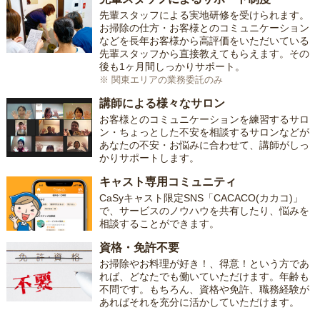
先輩スタッフによる実地研修を受けられます。
お掃除の仕方・お客様とのコミュニケーション
などを長年お客様から高評価をいただいている
先輩スタッフから直接教えてもらえます。その
後も1ヶ月間しっかりサポート。
※ 関東エリアの業務委託のみ
講師による様々なサロン
お客様とのコミュニケーションを練習するサロ
ン・ちょっとした不安を相談するサロンなどが
あなたの不安・お悩みに合わせて、講師がしっ
かりサポートします。
キャスト専用コミュニティ
CaSyキャスト限定SNS「CACACO(カカコ)」
で、サービスのノウハウを共有したり、悩みを
相談することができます。
資格・免許不要
お掃除やお料理が好き！、得意！という方であ
れば、どなたでも働いていただけます。年齢も
不問です。もちろん、資格や免許、職務経験が
あればそれを充分に活かしていただけます。