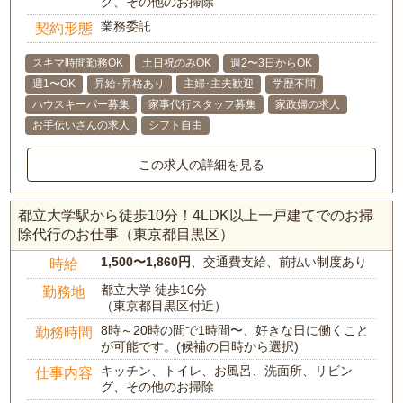
グ、その他のお掃除
業務委託
契約形態
スキマ時間勤務OK
土日祝のみOK
週2〜3日からOK
週1〜OK
昇給･昇格あり
主婦･主夫歓迎
学歴不問
ハウスキーパー募集
家事代行スタッフ募集
家政婦の求人
お手伝いさんの求人
シフト自由
この求人の詳細を見る
都立大学駅から徒歩10分！4LDK以上一戸建てでのお掃
除代行のお仕事（東京都目黒区）
1,500〜1,860円
、交通費支給、前払い制度あり
時給
都立大学 徒歩10分
勤務地
（東京都目黒区付近）
8時～20時の間で1時間〜、好きな日に働くこと
勤務時間
が可能です。(候補の日時から選択)
キッチン、トイレ、お風呂、洗面所、リビン
仕事内容
グ、その他のお掃除