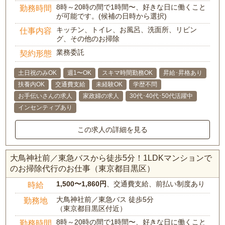
8時～20時の間で1時間〜、好きな日に働くこと
勤務時間
が可能です。(候補の日時から選択)
キッチン、トイレ、お風呂、洗面所、リビン
仕事内容
グ、その他のお掃除
業務委託
契約形態
土日祝のみOK
週1〜OK
スキマ時間勤務OK
昇給･昇格あり
扶養内OK
交通費支給
未経験OK
学歴不問
お手伝いさんの求人
家政婦の求人
30代･40代･50代活躍中
インセンティブあり
この求人の詳細を見る
大鳥神社前／東急バスから徒歩5分！1LDKマンションで
のお掃除代行のお仕事（東京都目黒区）
1,500〜1,860円
、交通費支給、前払い制度あり
時給
大鳥神社前／東急バス 徒歩5分
勤務地
（東京都目黒区付近）
8時～20時の間で1時間〜、好きな日に働くこと
勤務時間