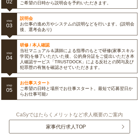
02
ご希望の日時から説明会を予約いただきます。
説明会
step
お仕事の進め方やシステムの説明などを行います。(説明会
03
後、選考会あり)
研修 / 本人確認
当社マニュアル＆講師による指導のもとで研修(家事スキル
step
学習)を修了いただいた後、公的身分証をご提出いただき本
04
人確認サービス「TRUSTDOCK」による反社との関与及び
犯罪歴の有無を確認させていただきます。
お仕事スタート
step
ご希望の日時と場所でお仕事スタート。最短で応募翌日か
05
らお仕事可能♪
CaSyではたらくメリットなど求人概要のご案内
家事代行求人TOP