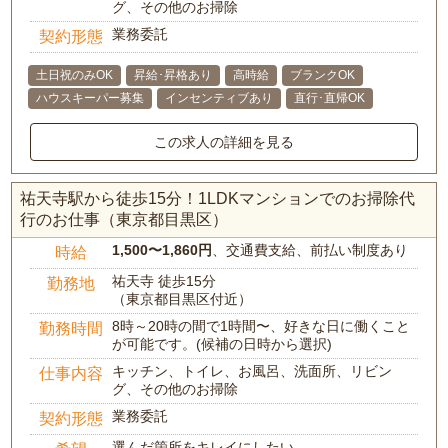
グ、その他のお掃除
業務委託
契約形態
土日祝のみOK
昇給･昇格あり
高時給
ブランクOK
ハウスキーパー募集
インセンティブあり
直行･直帰OK
この求人の詳細を見る
祐天寺駅から徒歩15分！1LDKマンションでのお掃除代
行のお仕事（東京都目黒区）
1,500〜1,860円
、交通費支給、前払い制度あり
時給
祐天寺 徒歩15分
勤務地
（東京都目黒区付近）
8時～20時の間で1時間〜、好きな日に働くこと
勤務時間
が可能です。(候補の日時から選択)
キッチン、トイレ、お風呂、洗面所、リビン
仕事内容
グ、その他のお掃除
業務委託
契約形態
選んだ箇所をキレイにしたい