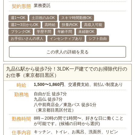
業務委託
契約形態
週1〜OK
土日祝のみOK
スキマ時間勤務OK
週2〜3日からOK
高時給
扶養内OK
高収入可能
ブランクOK
学歴不問
年齢不問
未経験OK
お手伝いさんの求人
インセンティブあり
シフト自由
この求人の詳細を見る
九品仏駅から徒歩7分！3LDK一戸建てでのお掃除代行の
お仕事（東京都目黒区）
1,500〜1,860円
、交通費支給、前払い制度あり
時給
自由が丘 徒歩7分
勤務地
九品仏 徒歩7分
八中前商店会／東急バス 徒歩1分
（東京都目黒区付近）
8時～20時の間で1時間〜、好きな日に働くこと
勤務時間
が可能です。(候補の日時から選択)
キッチン、トイレ、お風呂、洗面所、リビン
仕事内容