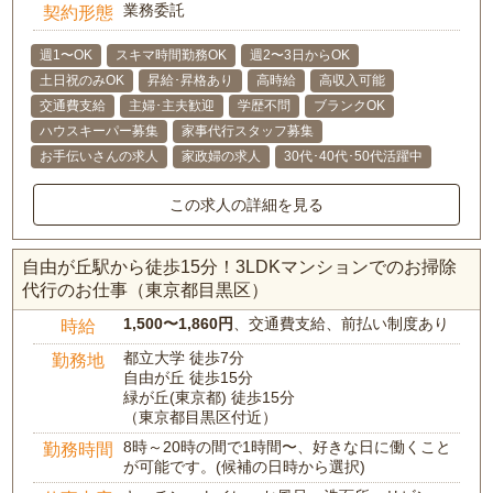
業務委託
契約形態
週1〜OK
スキマ時間勤務OK
週2〜3日からOK
土日祝のみOK
昇給･昇格あり
高時給
高収入可能
交通費支給
主婦･主夫歓迎
学歴不問
ブランクOK
ハウスキーパー募集
家事代行スタッフ募集
お手伝いさんの求人
家政婦の求人
30代･40代･50代活躍中
この求人の詳細を見る
自由が丘駅から徒歩15分！3LDKマンションでのお掃除
代行のお仕事（東京都目黒区）
1,500〜1,860円
、交通費支給、前払い制度あり
時給
都立大学 徒歩7分
勤務地
自由が丘 徒歩15分
緑が丘(東京都) 徒歩15分
（東京都目黒区付近）
8時～20時の間で1時間〜、好きな日に働くこと
勤務時間
が可能です。(候補の日時から選択)