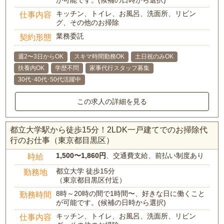
が可能です。(候補の日時から選択)
キッチン、トイレ、お風呂、洗面所、リビン
仕事内容
グ、その他のお掃除
業務委託
契約形態
週2〜3日からOK
スキマ時間勤務OK
土日祝のみOK
扶養内OK
学歴不問
家事代行スタッフ募集
30代･40代･50代活躍中
この求人の詳細を見る
都立大学駅から徒歩15分！2LDK一戸建てでのお掃除代
行のお仕事（東京都目黒区）
1,500〜1,860円
、交通費支給、前払い制度あり
時給
都立大学 徒歩15分
勤務地
（東京都目黒区付近）
8時～20時の間で1時間〜、好きな日に働くこと
勤務時間
が可能です。(候補の日時から選択)
キッチン、トイレ、お風呂、洗面所、リビン
仕事内容