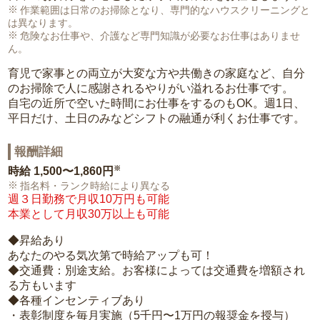
作業範囲は日常のお掃除となり、専門的なハウスクリーニングと
は異なります。
危険なお仕事や、介護など専門知識が必要なお仕事はありませ
ん。
育児で家事との両立が大変な方や共働きの家庭など、自分
のお掃除で人に感謝されるやりがい溢れるお仕事です。
自宅の近所で空いた時間にお仕事をするのもOK。週1日、
平日だけ、土日のみなどシフトの融通が利くお仕事です。
報酬詳細
※
時給
1,500〜1,860円
指名料・ランク時給により異なる
週３日勤務で月収10万円も可能
本業として月収30万以上も可能
◆昇給あり
あなたのやる気次第で時給アップも可！
◆交通費：別途支給。お客様によっては交通費を増額され
る方もいます
◆各種インセンティブあり
・表彰制度を毎月実施（5千円〜1万円の報奨金を授与）