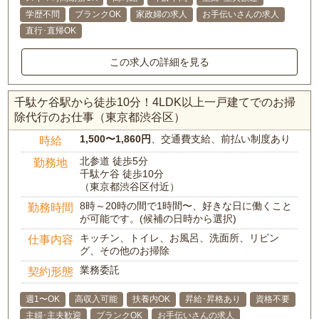
学歴不問
ブランクOK
家政婦の求人
お手伝いさんの求人
直行･直帰OK
この求人の詳細を見る
千駄ケ谷駅から徒歩10分！4LDK以上一戸建てでのお掃
除代行のお仕事（東京都渋谷区）
1,500〜1,860円
、交通費支給、前払い制度あり
時給
北参道 徒歩5分
勤務地
千駄ケ谷 徒歩10分
（東京都渋谷区付近）
8時～20時の間で1時間〜、好きな日に働くこと
勤務時間
が可能です。(候補の日時から選択)
キッチン、トイレ、お風呂、洗面所、リビン
仕事内容
グ、その他のお掃除
業務委託
契約形態
週1〜OK
高収入可能
扶養内OK
昇給･昇格あり
資格不要
主婦･主夫歓迎
ブランクOK
お手伝いさんの求人