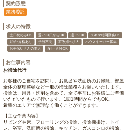
契約形態
業務委託
求人の特徴
土日祝のみOK
週2〜3日からOK
週1〜OK
スキマ時間勤務OK
昇給･昇格あり
学歴不問
家政婦の求人
ハウスキーパー募集
お手伝いさんの求人
直行･直帰OK
お仕事内容
お掃除代行
お客様のご自宅を訪問し、お風呂や洗面所のお掃除、部屋
全体の整理整頓など一般の掃除業務をお願いいたします。
掃除は、用具・洗剤を含めて、全て事前にお客様にご準備
いただいたもので行います。1回1時間からでもOK。
希望のエリアで無理なく働くことができます。
【主な作業内容】
リビングや床、フローリングの掃除、掃除機掛け、トイ
レ、浴室、洗面所の掃除、キッチン、ガスコンロの掃除、