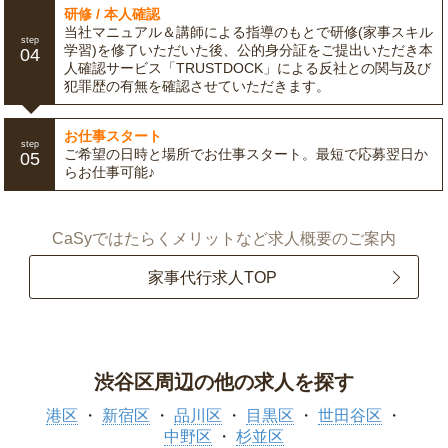
研修 / 本人確認
当社マニュアル＆講師による指導のもとで研修(家事スキル
step
学習)を修了いただいた後、公的身分証をご提出いただき本
04
人確認サービス「TRUSTDOCK」による反社との関与及び
犯罪歴の有無を確認させていただきます。
お仕事スタート
step
ご希望の日時と場所でお仕事スタート。最短で応募翌日か
05
らお仕事可能♪
CaSyではたらくメリットなど求人概要のご案内
家事代行求人TOP
渋谷区周辺の他の求人を探す
港区
新宿区
品川区
目黒区
世田谷区
中野区
杉並区