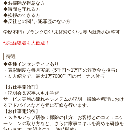
◆お掃除が得意な方
◆時間を守れる方
◆挨拶のできる方
◆反社との関与･犯罪歴のない方
学歴不問 / ブランクOK / 未経験OK / 扶養内就業の調整可
他社経験者も大歓迎！
待遇
◆各種インセンティブあり
・表彰制度を毎月実施（5千円〜1万円の報奨金を授与）
・友人紹介で、最大1万7000千円のボーナス付与
【お仕事開始前】
・説明会＆家事スキル学習
サービス実施の流れやシステムの説明、掃除や料理におけ
るアドバイスなどを元に研修を行います。
【お仕事開始後】
・スキルアップ研修：掃除の仕方、お客様とのコミュニケ
ーションの取り方など、さらに家事スキルを高める研修を
行います。(希望者のみ、随時開催)