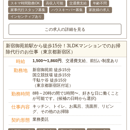
スキマ時間勤務OK
高収入可能
交通費支給
年齢不問
家事代行スタッフ募集
ハウスキーパー募集
家政婦の求人
インセンティブあり
この求人の詳細を見る
新宿御苑前駅から徒歩15分！3LDKマンションでのお掃
除代行のお仕事（東京都新宿区）
1,500〜1,860円
、交通費支給、前払い制度あり
時給
新宿御苑前 徒歩15分
勤務地
国立競技場 徒歩15分
千駄ケ谷 徒歩15分
（東京都新宿区付近）
8時～20時の間で1時間〜、好きな日に働くこと
勤務時間
が可能です。(候補の日時から選択)
キッチン、トイレ、お風呂、洗面所、リビン
仕事内容
グ、その他のお掃除
業務委託
契約形態