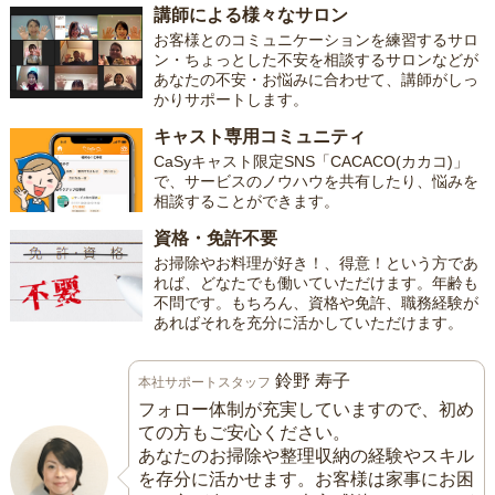
講師による様々なサロン
お客様とのコミュニケーションを練習するサロ
ン・ちょっとした不安を相談するサロンなどが
あなたの不安・お悩みに合わせて、講師がしっ
かりサポートします。
キャスト専用コミュニティ
CaSyキャスト限定SNS「CACACO(カカコ)」
で、サービスのノウハウを共有したり、悩みを
相談することができます。
資格・免許不要
お掃除やお料理が好き！、得意！という方であ
れば、どなたでも働いていただけます。年齢も
不問です。もちろん、資格や免許、職務経験が
あればそれを充分に活かしていただけます。
鈴野 寿子
本社サポートスタッフ
フォロー体制が充実していますので、初め
ての方もご安心ください。
あなたのお掃除や整理収納の経験やスキル
を存分に活かせます。お客様は家事にお困