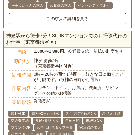
お手伝いさんの求人
家政婦の求人
インセンティブあり
この求人の詳細を見る
神泉駅から徒歩7分！3LDKマンションでのお掃除代行の
お仕事（東京都渋谷区）
1,500〜1,860円
、交通費支給、前払い制度あり
時給
神泉 徒歩7分
勤務地
（東京都渋谷区付近）
8時～20時の間で1時間〜、好きな日に働くこと
勤務時間
が可能です。(候補の日時から選択)
キッチン、トイレ、お風呂、洗面所、リビン
仕事内容
グ、その他のお掃除
業務委託
契約形態
週1〜OK
週2〜3日からOK
スキマ時間勤務OK
高収入可能
交通費支給
昇給･昇格あり
年齢不問
未経験OK
ブランクOK
家事代行スタッフ募集
家政婦の求人
ハウスキーパー募集
直行･直帰OK