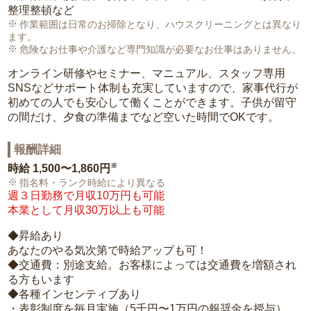
整理整頓など
作業範囲は日常のお掃除となり、ハウスクリーニングとは異なり
ます。
危険なお仕事や介護など専門知識が必要なお仕事はありません。
オンライン研修やセミナー、マニュアル、スタッフ専用
SNSなどサポート体制も充実していますので、家事代行が
初めての人でも安心して働くことができます。子供が留守
の間だけ、夕食の準備までなど空いた時間でOKです。
報酬詳細
※
時給
1,500〜1,860円
指名料・ランク時給により異なる
週３日勤務で月収10万円も可能
本業として月収30万以上も可能
◆昇給あり
あなたのやる気次第で時給アップも可！
◆交通費：別途支給。お客様によっては交通費を増額され
る方もいます
◆各種インセンティブあり
・表彰制度を毎月実施（5千円〜1万円の報奨金を授与）