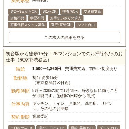
契約形態
週2〜3日からOK
週1〜OK
扶養内OK
交通費支給
資格不要
学歴不問
お手伝いさんの求人
家事代行スタッフ募集
直行･直帰OK
シフト自由
この求人の詳細を見る
初台駅から徒歩15分！2Kマンションでのお掃除代行のお
仕事（東京都渋谷区）
1,500〜1,860円
、交通費支給、前払い制度あり
時給
初台 徒歩15分
勤務地
（東京都渋谷区付近）
8時～20時の間で1時間〜、好きな日に働くこと
勤務時間
が可能です。(候補の日時から選択)
キッチン、トイレ、お風呂、洗面所、リビン
仕事内容
グ、その他のお掃除
業務委託
契約形態
土日祝のみOK
週2〜3日からOK
昇給･昇格あり
ブランクOK