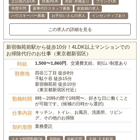
土日祝のみOK
扶養内OK
昇給･昇格あり
ブランクOK
学歴不問
家事代行スタッフ募集
家政婦の求人
ハウスキーパー募集
お手伝いさんの求人
インセンティブあり
この求人の詳細を見る
新宿御苑前駅から徒歩10分！4LDK以上マンションでの
お掃除代行のお仕事（東京都新宿区）
1,500〜1,860円
、交通費支給、前払い制度あり
時給
四谷三丁目 徒歩8分
勤務地
千駄ケ谷 徒歩15分
新宿御苑前 徒歩10分
（東京都新宿区付近）
8時～20時の間で1時間〜、好きな日に働くこと
勤務時間
が可能です。(候補の日時から選択)
キッチン、トイレ、お風呂、洗面所、リビン
仕事内容
グ、その他のお掃除
業務委託
契約形態
スキマ時間勤務OK
高時給
年齢不問
主婦･主夫歓迎