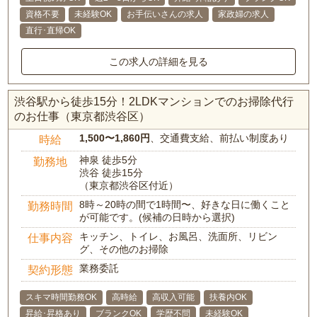
資格不要
未経験OK
お手伝いさんの求人
家政婦の求人
直行･直帰OK
この求人の詳細を見る
渋谷駅から徒歩15分！2LDKマンションでのお掃除代行
のお仕事（東京都渋谷区）
1,500〜1,860円
、交通費支給、前払い制度あり
時給
神泉 徒歩5分
勤務地
渋谷 徒歩15分
（東京都渋谷区付近）
8時～20時の間で1時間〜、好きな日に働くこと
勤務時間
が可能です。(候補の日時から選択)
キッチン、トイレ、お風呂、洗面所、リビン
仕事内容
グ、その他のお掃除
業務委託
契約形態
スキマ時間勤務OK
高時給
高収入可能
扶養内OK
昇給･昇格あり
ブランクOK
学歴不問
未経験OK