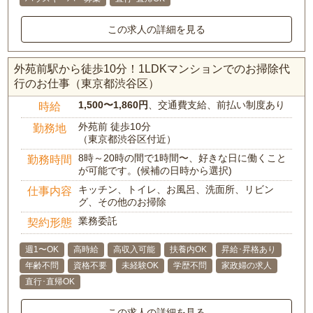
この求人の詳細を見る
外苑前駅から徒歩10分！1LDKマンションでのお掃除代
行のお仕事（東京都渋谷区）
1,500〜1,860円
、交通費支給、前払い制度あり
時給
外苑前 徒歩10分
勤務地
（東京都渋谷区付近）
8時～20時の間で1時間〜、好きな日に働くこと
勤務時間
が可能です。(候補の日時から選択)
キッチン、トイレ、お風呂、洗面所、リビン
仕事内容
グ、その他のお掃除
業務委託
契約形態
週1〜OK
高時給
高収入可能
扶養内OK
昇給･昇格あり
年齢不問
資格不要
未経験OK
学歴不問
家政婦の求人
直行･直帰OK
この求人の詳細を見る