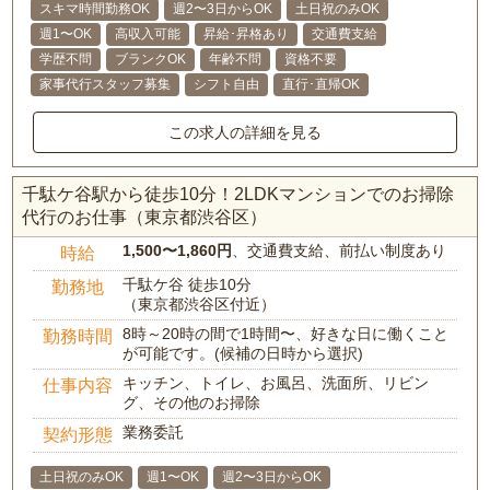
スキマ時間勤務OK
週2〜3日からOK
土日祝のみOK
週1〜OK
高収入可能
昇給･昇格あり
交通費支給
学歴不問
ブランクOK
年齢不問
資格不要
家事代行スタッフ募集
シフト自由
直行･直帰OK
この求人の詳細を見る
千駄ケ谷駅から徒歩10分！2LDKマンションでのお掃除
代行のお仕事（東京都渋谷区）
1,500〜1,860円
、交通費支給、前払い制度あり
時給
千駄ケ谷 徒歩10分
勤務地
（東京都渋谷区付近）
8時～20時の間で1時間〜、好きな日に働くこと
勤務時間
が可能です。(候補の日時から選択)
キッチン、トイレ、お風呂、洗面所、リビン
仕事内容
グ、その他のお掃除
業務委託
契約形態
土日祝のみOK
週1〜OK
週2〜3日からOK