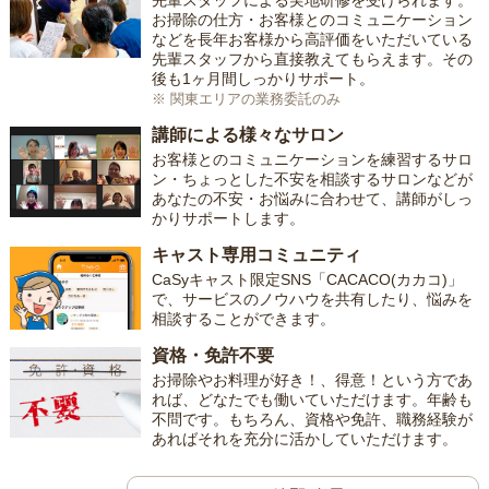
先輩スタッフによる実地研修を受けられます。
お掃除の仕方・お客様とのコミュニケーション
などを長年お客様から高評価をいただいている
先輩スタッフから直接教えてもらえます。その
後も1ヶ月間しっかりサポート。
※ 関東エリアの業務委託のみ
講師による様々なサロン
お客様とのコミュニケーションを練習するサロ
ン・ちょっとした不安を相談するサロンなどが
あなたの不安・お悩みに合わせて、講師がしっ
かりサポートします。
キャスト専用コミュニティ
CaSyキャスト限定SNS「CACACO(カカコ)」
で、サービスのノウハウを共有したり、悩みを
相談することができます。
資格・免許不要
お掃除やお料理が好き！、得意！という方であ
れば、どなたでも働いていただけます。年齢も
不問です。もちろん、資格や免許、職務経験が
あればそれを充分に活かしていただけます。