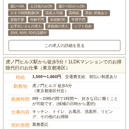
週1〜OK
土日祝のみOK
週2〜3日からOK
スキマ時間勤務OK
高収入可能
高時給
昇給･昇格あり
資格不要
年齢不問
未経験OK
学歴不問
お手伝いさんの求人
家政婦の求人
シフト自由
30代･40代･50代活躍中
この求人の詳細を見る
虎ノ門ヒルズ駅から徒歩5分！1LDKマンションでのお掃
除代行のお仕事（東京都港区）
1,500〜1,860円
、交通費支給、前払い制度あり
時給
虎ノ門ヒルズ 徒歩5分
勤務地
（東京都港区付近）
8時～20時の間で1時間〜、好きな日に働くこと
勤務時間
が可能です。(候補の日時から選択)
キッチン、トイレ、お風呂、洗面所、リビン
仕事内容
グ、その他のお掃除
業務委託
契約形態