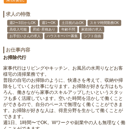
求人の特徴
週2〜3日からOK
週1〜OK
土日祝のみOK
スキマ時間勤務OK
高収入可能
昇給･昇格あり
年齢不問
家政婦の求人
お手伝いさんの求人
ハウスキーパー募集
シフト自由
お仕事内容
お掃除代行
家事代行はリビングやキッチン、お風呂の水周りなどお客
様宅の清掃業務です。
普段の自宅のお掃除のように、快適さを考えて、収納や掃
除をしていくお仕事になります。お掃除が好きな方はもち
ろん、働きながら家事のスキルアップしたいというスタッ
フも多く活躍しています。空いた時間を活かして働くこと
ができるので、自分のペースで無理なく働くことができま
す。お掃除が好きな人は、得意分野を生かして働くことが
できます。
週1日、1時間〜でOK。Wワークや副業中の人も無理なく働
くことができます。