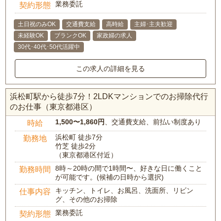
業務委託
契約形態
土日祝のみOK
交通費支給
高時給
主婦･主夫歓迎
未経験OK
ブランクOK
家政婦の求人
30代･40代･50代活躍中
この求人の詳細を見る
浜松町駅から徒歩7分！2LDKマンションでのお掃除代行
のお仕事（東京都港区）
1,500〜1,860円
、交通費支給、前払い制度あり
時給
浜松町 徒歩7分
勤務地
竹芝 徒歩2分
（東京都港区付近）
8時～20時の間で1時間〜、好きな日に働くこと
勤務時間
が可能です。(候補の日時から選択)
キッチン、トイレ、お風呂、洗面所、リビン
仕事内容
グ、その他のお掃除
業務委託
契約形態