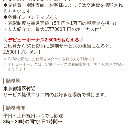
◆交通費：別途支給。お客様によっては交通費を増額され
る方もいます
◆各種インセンティブあり
・表彰制度を毎月実施（5千円〜1万円の報奨金を授与）
・友人紹介で、最大1万7000千円のボーナス付与
＼デビューボーナス2,500円もらえる／
ご応募から30日以内に定期サービスの担当になると、
2,500円プレゼント
CaSyで新たにお仕事をスタートされる方が対象です
デビューボーナスは、定期サービスの初回実施後、翌々月末お支払い
となります
勤務地
東京都港区付近
サービス提供エリア内のお好きな場所で働けます。
勤務時間
平日・土日祝日いつでも歓迎
8時～20時の間で1日1時間〜