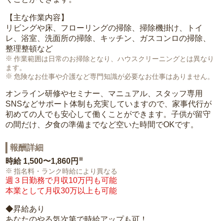
【主な作業内容】
リビングや床、フローリングの掃除、掃除機掛け、トイ
レ、浴室、洗面所の掃除、キッチン、ガスコンロの掃除、
整理整頓など
作業範囲は日常のお掃除となり、ハウスクリーニングとは異なり
ます。
危険なお仕事や介護など専門知識が必要なお仕事はありません。
オンライン研修やセミナー、マニュアル、スタッフ専用
SNSなどサポート体制も充実していますので、家事代行が
初めての人でも安心して働くことができます。子供が留守
の間だけ、夕食の準備までなど空いた時間でOKです。
報酬詳細
※
時給
1,500〜1,860円
指名料・ランク時給により異なる
週３日勤務で月収10万円も可能
本業として月収30万以上も可能
◆昇給あり
あなたのやる気次第で時給アップも可！