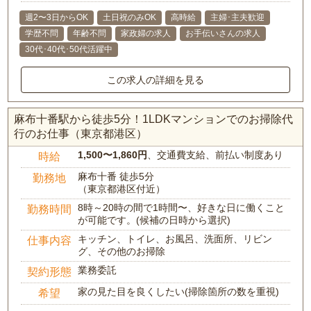
週2〜3日からOK
土日祝のみOK
高時給
主婦･主夫歓迎
学歴不問
年齢不問
家政婦の求人
お手伝いさんの求人
30代･40代･50代活躍中
この求人の詳細を見る
麻布十番駅から徒歩5分！1LDKマンションでのお掃除代
行のお仕事（東京都港区）
1,500〜1,860円
、交通費支給、前払い制度あり
時給
麻布十番 徒歩5分
勤務地
（東京都港区付近）
8時～20時の間で1時間〜、好きな日に働くこと
勤務時間
が可能です。(候補の日時から選択)
キッチン、トイレ、お風呂、洗面所、リビン
仕事内容
グ、その他のお掃除
業務委託
契約形態
家の見た目を良くしたい(掃除箇所の数を重視)
希望