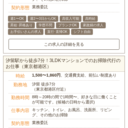
業務委託
契約形態
週1〜OK
週2〜3日からOK
高収入可能
高時給
昇給･昇格あり
学歴不問
ブランクOK
家政婦の求人
お手伝いさんの求人
直行･直帰OK
シフト自由
この求人の詳細を見る
汐留駅から徒歩7分！3LDKマンションでのお掃除代行の
お仕事（東京都港区）
1,500〜1,860円
、交通費支給、前払い制度あり
時給
汐留 徒歩7分
勤務地
（東京都港区付近）
8時～20時の間で1時間〜、好きな日に働くこと
勤務時間
が可能です。(候補の日時から選択)
キッチン、トイレ、お風呂、洗面所、リビン
仕事内容
グ、その他のお掃除
業務委託
契約形態