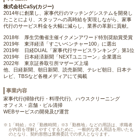
株式会社CaSy(カジー)
2014年に創業し、家事代行のマッチングシステムを開発し
たことにより、スタッフへの高時給を実現しながら、家事
代行のサービス料金を大幅に減らし、業界の革新に貢献。
2018年 厚生労働省主催イクメンアワード特別奨励賞受賞
2019年 東洋経済「すごいベンチャー100」に選出
2019年 日経DUAL「家事代行サービスランキング」第1位
2019年 日本経済新聞「NEXTユニコーン」企業選出
2022年 東京証券取引所マザーズ上場
他、日経新聞、朝日新聞、読売新聞、テレビ朝日、日本テ
レビ、TBSなど各種メディアにて掲載
事業内容
家事代行(掃除代行・料理代行)、ハウスクリーニング
オフィス・店舗・ビル清掃
WEBサービスの開発及び運営
1「時給」※2「勤務時間」※3「勤務地」などの用語は、求職者
が内容を理解しやすくするために、一般的な求人用語を用いたも
のとなり、契約形態は業務委託での求人となります。