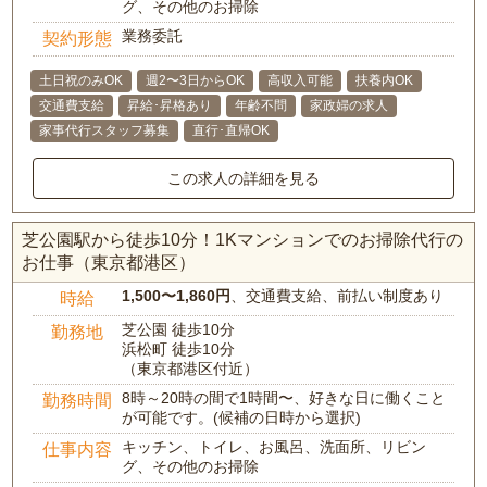
グ、その他のお掃除
業務委託
契約形態
土日祝のみOK
週2〜3日からOK
高収入可能
扶養内OK
交通費支給
昇給･昇格あり
年齢不問
家政婦の求人
家事代行スタッフ募集
直行･直帰OK
この求人の詳細を見る
芝公園駅から徒歩10分！1Kマンションでのお掃除代行の
お仕事（東京都港区）
1,500〜1,860円
、交通費支給、前払い制度あり
時給
芝公園 徒歩10分
勤務地
浜松町 徒歩10分
（東京都港区付近）
8時～20時の間で1時間〜、好きな日に働くこと
勤務時間
が可能です。(候補の日時から選択)
キッチン、トイレ、お風呂、洗面所、リビン
仕事内容
グ、その他のお掃除