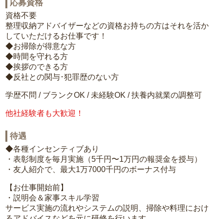
応募資格
資格不要
整理収納アドバイザーなどの資格お持ちの方はそれを活か
していただけるお仕事です！
◆お掃除が得意な方
◆時間を守れる方
◆挨拶のできる方
◆反社との関与･犯罪歴のない方
学歴不問 / ブランクOK / 未経験OK / 扶養内就業の調整可
他社経験者も大歓迎！
待遇
◆各種インセンティブあり
・表彰制度を毎月実施（5千円〜1万円の報奨金を授与）
・友人紹介で、最大1万7000千円のボーナス付与
【お仕事開始前】
・説明会＆家事スキル学習
サービス実施の流れやシステムの説明、掃除や料理におけ
るアドバイスなどを元に研修を行います。