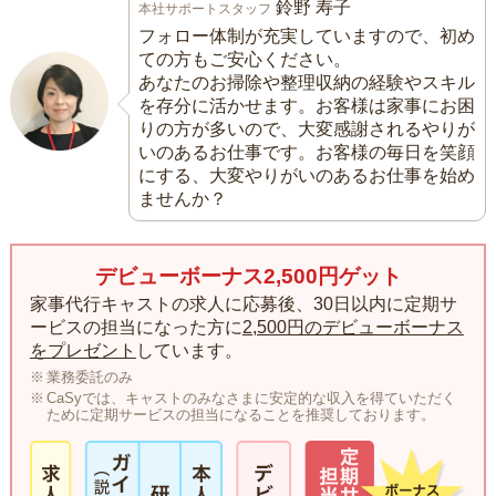
鈴野 寿子
本社サポートスタッフ
フォロー体制が充実していますので、初め
ての方もご安心ください。
あなたのお掃除や整理収納の経験やスキル
を存分に活かせます。お客様は家事にお困
りの方が多いので、大変感謝されるやりが
いのあるお仕事です。お客様の毎日を笑顔
にする、大変やりがいのあるお仕事を始め
ませんか？
デビューボーナス2,500円ゲット
家事代行キャストの求人に応募後、30日以内に定期サ
ービスの担当になった方に
2,500円のデビューボーナス
をプレゼント
しています。
業務委託のみ
CaSyでは、キャストのみなさまに安定的な収入を得ていただく
ために定期サービスの担当になることを推奨しております。