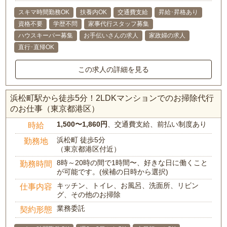
スキマ時間勤務OK
扶養内OK
交通費支給
昇給･昇格あり
資格不要
学歴不問
家事代行スタッフ募集
ハウスキーパー募集
お手伝いさんの求人
家政婦の求人
直行･直帰OK
この求人の詳細を見る
浜松町駅から徒歩5分！2LDKマンションでのお掃除代行
のお仕事（東京都港区）
1,500〜1,860円
、交通費支給、前払い制度あり
時給
浜松町 徒歩5分
勤務地
（東京都港区付近）
8時～20時の間で1時間〜、好きな日に働くこと
勤務時間
が可能です。(候補の日時から選択)
キッチン、トイレ、お風呂、洗面所、リビン
仕事内容
グ、その他のお掃除
業務委託
契約形態