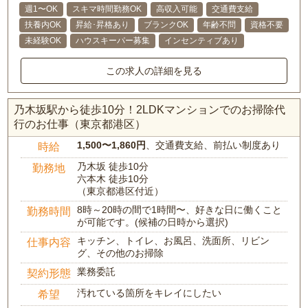
週1〜OK
スキマ時間勤務OK
高収入可能
交通費支給
扶養内OK
昇給･昇格あり
ブランクOK
年齢不問
資格不要
未経験OK
ハウスキーパー募集
インセンティブあり
この求人の詳細を見る
乃木坂駅から徒歩10分！2LDKマンションでのお掃除代
行のお仕事（東京都港区）
1,500〜1,860円
、交通費支給、前払い制度あり
時給
乃木坂 徒歩10分
勤務地
六本木 徒歩10分
（東京都港区付近）
8時～20時の間で1時間〜、好きな日に働くこと
勤務時間
が可能です。(候補の日時から選択)
キッチン、トイレ、お風呂、洗面所、リビン
仕事内容
グ、その他のお掃除
業務委託
契約形態
汚れている箇所をキレイにしたい
希望