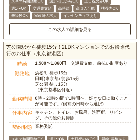
スキマ時間勤務OK
週2〜3日からOK
土日祝のみOK
週1〜OK
交通費支給
高時給
高収入可能
扶養内OK
未経験OK
家政婦の求人
インセンティブあり
この求人の詳細を見る
芝公園駅から徒歩15分！2LDKマンションでのお掃除代
行のお仕事（東京都港区）
1,500〜1,860円
、交通費支給、前払い制度あり
時給
浜松町 徒歩15分
勤務地
田町(東京都) 徒歩15分
芝公園 徒歩15分
（東京都港区付近）
8時～20時の間で1時間〜、好きな日に働くこと
勤務時間
が可能です。(候補の日時から選択)
キッチン、トイレ、お風呂、洗面所、リビン
仕事内容
グ、その他のお掃除
業務委託
契約形態
スキマ時間勤務OK
週1〜OK
土日祝のみOK
昇給･昇格あり