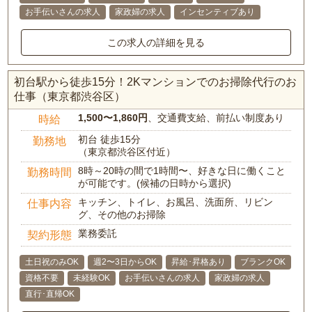
お手伝いさんの求人
家政婦の求人
インセンティブあり
この求人の詳細を見る
初台駅から徒歩15分！2Kマンションでのお掃除代行のお
仕事（東京都渋谷区）
1,500〜1,860円
、交通費支給、前払い制度あり
時給
初台 徒歩15分
勤務地
（東京都渋谷区付近）
8時～20時の間で1時間〜、好きな日に働くこと
勤務時間
が可能です。(候補の日時から選択)
キッチン、トイレ、お風呂、洗面所、リビン
仕事内容
グ、その他のお掃除
業務委託
契約形態
土日祝のみOK
週2〜3日からOK
昇給･昇格あり
ブランクOK
資格不要
未経験OK
お手伝いさんの求人
家政婦の求人
直行･直帰OK