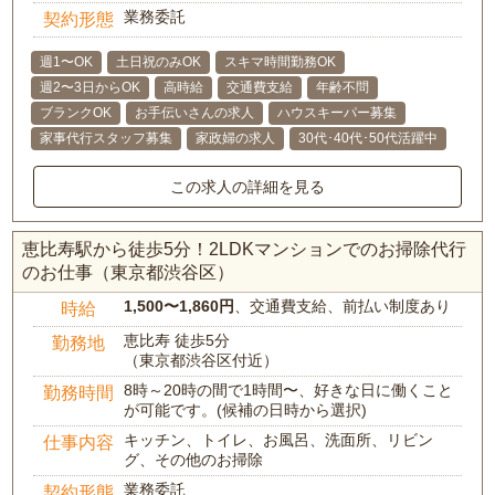
業務委託
契約形態
週1〜OK
土日祝のみOK
スキマ時間勤務OK
週2〜3日からOK
高時給
交通費支給
年齢不問
ブランクOK
お手伝いさんの求人
ハウスキーパー募集
家事代行スタッフ募集
家政婦の求人
30代･40代･50代活躍中
この求人の詳細を見る
恵比寿駅から徒歩5分！2LDKマンションでのお掃除代行
のお仕事（東京都渋谷区）
1,500〜1,860円
、交通費支給、前払い制度あり
時給
恵比寿 徒歩5分
勤務地
（東京都渋谷区付近）
8時～20時の間で1時間〜、好きな日に働くこと
勤務時間
が可能です。(候補の日時から選択)
キッチン、トイレ、お風呂、洗面所、リビン
仕事内容
グ、その他のお掃除
業務委託
契約形態