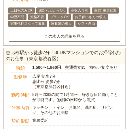
土日祝のみOK
週2〜3日からOK
高収入可能
主婦･主夫歓迎
学歴不問
資格不要
ブランクOK
お手伝いさんの求人
家事代行スタッフ募集
家政婦の求人
シフト自由
この求人の詳細を見る
恵比寿駅から徒歩7分！3LDKマンションでのお掃除代行
のお仕事（東京都渋谷区）
1,500〜1,860円
、交通費支給、前払い制度あり
時給
広尾 徒歩7分
勤務地
恵比寿 徒歩7分
（東京都渋谷区付近）
8時～20時の間で1時間〜、好きな日に働くこと
勤務時間
が可能です。(候補の日時から選択)
キッチン、トイレ、お風呂、洗面所、リビン
仕事内容
グ、その他のお掃除
業務委託
契約形態