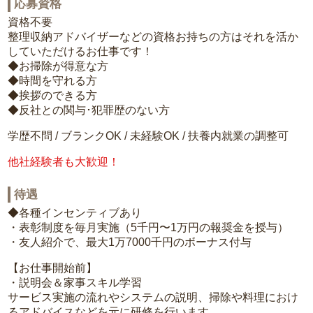
応募資格
資格不要
整理収納アドバイザーなどの資格お持ちの方はそれを活か
していただけるお仕事です！
◆お掃除が得意な方
◆時間を守れる方
◆挨拶のできる方
◆反社との関与･犯罪歴のない方
学歴不問 / ブランクOK / 未経験OK / 扶養内就業の調整可
他社経験者も大歓迎！
待遇
◆各種インセンティブあり
・表彰制度を毎月実施（5千円〜1万円の報奨金を授与）
・友人紹介で、最大1万7000千円のボーナス付与
【お仕事開始前】
・説明会＆家事スキル学習
サービス実施の流れやシステムの説明、掃除や料理におけ
るアドバイスなどを元に研修を行います。