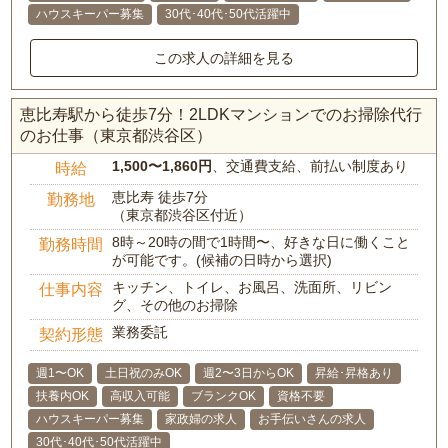
ハウスキーパー募集
30代･40代･50代活躍中
この求人の詳細を見る
恵比寿駅から徒歩7分！2LDKマンションでのお掃除代行
のお仕事（東京都渋谷区）
1,500〜1,860円
、交通費支給、前払い制度あり
時給
恵比寿 徒歩7分
勤務地
（東京都渋谷区付近）
8時～20時の間で1時間〜、好きな日に働くこと
勤務時間
が可能です。(候補の日時から選択)
キッチン、トイレ、お風呂、洗面所、リビン
仕事内容
グ、その他のお掃除
業務委託
契約形態
週1〜OK
土日祝のみOK
週2〜3日からOK
昇給･昇格あり
扶養内OK
高収入可能
ブランクOK
資格不要
ハウスキーパー募集
家政婦の求人
お手伝いさんの求人
30代･40代･50代活躍中