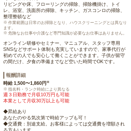
リビングや床、フローリングの掃除、掃除機掛け、トイ
レ、浴室、洗面所の掃除、キッチン、ガスコンロの掃除、
整理整頓など
作業範囲は日常のお掃除となり、ハウスクリーニングとは異なり
ます。
危険なお仕事や介護など専門知識が必要なお仕事はありません。
オンライン研修やセミナー、マニュアル、スタッフ専用
SNSなどサポート体制も充実していますので、家事代行が
初めての人でも安心して働くことができます。子供が留守
の間だけ、夕食の準備までなど空いた時間でOKです。
報酬詳細
※
時給
1,500〜1,860円
指名料・ランク時給により異なる
週３日勤務で月収10万円も可能
本業として月収30万以上も可能
◆昇給あり
あなたのやる気次第で時給アップも可！
◆交通費：別途支給。お客様によっては交通費を増額され
る方もいます