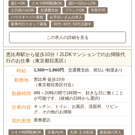
週1〜OK
スキマ時間勤務OK
週2〜3日からOK
土日祝のみOK
交通費支給
ブランクOK
学歴不問
ハウスキーパー募集
お手伝いさんの求人
家事代行スタッフ募集
30代･40代･50代活躍中
この求人の詳細を見る
恵比寿駅から徒歩10分！2LDKマンションでのお掃除代
行のお仕事（東京都目黒区）
1,500〜1,860円
、交通費支給、前払い制度あり
時給
恵比寿 徒歩10分
勤務地
（東京都目黒区付近）
8時～20時の間で1時間〜、好きな日に働くこと
勤務時間
が可能です。(候補の日時から選択)
キッチン、トイレ、お風呂、洗面所、リビン
仕事内容
グ、その他のお掃除
業務委託
契約形態
スキマ時間勤務OK
扶養内OK
主婦･主夫歓迎
家政婦の求人