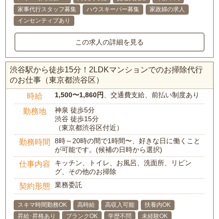
家事代行スタッフ募集
ハウスキーパー募集
家政婦の求人
インセンティブあり
この求人の詳細を見る
渋谷駅から徒歩15分！2LDKマンションでのお掃除代行
のお仕事（東京都渋谷区）
1,500〜1,860円
、交通費支給、前払い制度あり
時給
神泉 徒歩5分
勤務地
渋谷 徒歩15分
（東京都渋谷区付近）
8時～20時の間で1時間〜、好きな日に働くこと
勤務時間
が可能です。(候補の日時から選択)
キッチン、トイレ、お風呂、洗面所、リビン
仕事内容
グ、その他のお掃除
業務委託
契約形態
スキマ時間勤務OK
高時給
高収入可能
扶養内OK
昇給･昇格あり
ブランクOK
学歴不問
未経験OK