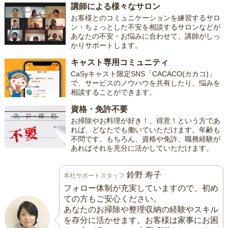
講師による様々なサロン
お客様とのコミュニケーションを練習するサロ
ン・ちょっとした不安を相談するサロンなどが
あなたの不安・お悩みに合わせて、講師がしっ
かりサポートします。
キャスト専用コミュニティ
CaSyキャスト限定SNS「CACACO(カカコ)」
で、サービスのノウハウを共有したり、悩みを
相談することができます。
資格・免許不要
お掃除やお料理が好き！、得意！という方であ
れば、どなたでも働いていただけます。年齢も
不問です。もちろん、資格や免許、職務経験が
あればそれを充分に活かしていただけます。
鈴野 寿子
本社サポートスタッフ
フォロー体制が充実していますので、初め
ての方もご安心ください。
あなたのお掃除や整理収納の経験やスキル
を存分に活かせます。お客様は家事にお困