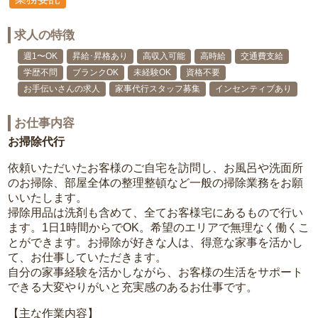
求人の特徴
週1〜OK
昇給･昇格あり
高収入可能
高時給
交通費支給
学歴不問
ブランクOK
未経験OK
資格不要
お手伝いさんの求人
家事代行スタッフ募集
インセンティブあり
お仕事内容
お掃除代行
依頼いただいたお客様のご自宅を訪問し、お風呂や洗面所
のお掃除、部屋全体の整理整頓など一般の掃除業務をお願
いいたします。
掃除用品は洗剤も含めて、全てお客様宅にあるもので行い
ます。1日1時間からでOK。希望のエリアで無理なく働くこ
とができます。お掃除が好きな人は、得意な家事を活かし
て、お仕事していただきます。
自分の家事経験を活かしながら、お客様の生活をサポート
できる大変やりがいと充実感のあるお仕事です。
【主な作業内容】