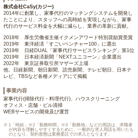
株式会社CaSy(カジー)
2014年に創業し、家事代行のマッチングシステムを開発し
たことにより、スタッフへの高時給を実現しながら、家事
代行のサービス料金を大幅に減らし、業界の革新に貢献。
2018年 厚生労働省主催イクメンアワード特別奨励賞受賞
2019年 東洋経済「すごいベンチャー100」に選出
2019年 日経DUAL「家事代行サービスランキング」第1位
2019年 日本経済新聞「NEXTユニコーン」企業選出
2022年 東京証券取引所マザーズ上場
他、日経新聞、朝日新聞、読売新聞、テレビ朝日、日本テ
レビ、TBSなど各種メディアにて掲載
事業内容
家事代行(掃除代行・料理代行)、ハウスクリーニング
オフィス・店舗・ビル清掃
WEBサービスの開発及び運営
1「時給」※2「勤務時間」※3「勤務地」などの用語は、求職者
が内容を理解しやすくするために、一般的な求人用語を用いたも
のとなり、契約形態は業務委託での求人となります。