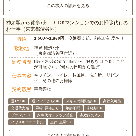
この求人の詳細を見る
神泉駅から徒歩7分！3LDKマンションでのお掃除代行の
お仕事（東京都渋谷区）
1,500〜1,860円
、交通費支給、前払い制度あり
時給
神泉 徒歩7分
勤務地
（東京都渋谷区付近）
8時～20時の間で1時間〜、好きな日に働くこと
勤務時間
が可能です。(候補の日時から選択)
キッチン、トイレ、お風呂、洗面所、リビン
仕事内容
グ、その他のお掃除
業務委託
契約形態
週1〜OK
週2〜3日からOK
スキマ時間勤務OK
高収入可能
交通費支給
昇給･昇格あり
年齢不問
未経験OK
ブランクOK
家事代行スタッフ募集
家政婦の求人
ハウスキーパー募集
直行･直帰OK
この求人の詳細を見る