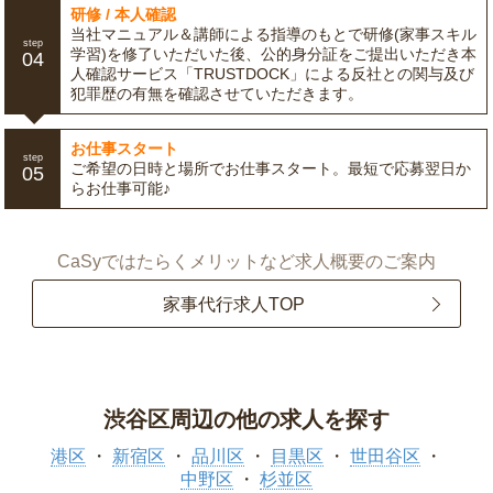
研修 / 本人確認
当社マニュアル＆講師による指導のもとで研修(家事スキル
step
学習)を修了いただいた後、公的身分証をご提出いただき本
04
人確認サービス「TRUSTDOCK」による反社との関与及び
犯罪歴の有無を確認させていただきます。
お仕事スタート
step
ご希望の日時と場所でお仕事スタート。最短で応募翌日か
05
らお仕事可能♪
CaSyではたらくメリットなど求人概要のご案内
家事代行求人TOP
渋谷区周辺の他の求人を探す
港区
新宿区
品川区
目黒区
世田谷区
中野区
杉並区