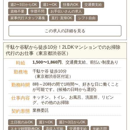
週2〜3日からOK
週1〜OK
扶養内OK
交通費支給
資格不要
学歴不問
お手伝いさんの求人
家事代行スタッフ募集
直行･直帰OK
シフト自由
この求人の詳細を見る
千駄ケ谷駅から徒歩10分！2LDKマンションでのお掃除
代行のお仕事（東京都渋谷区）
1,500〜1,860円
、交通費支給、前払い制度あり
時給
千駄ケ谷 徒歩10分
勤務地
（東京都渋谷区付近）
8時～20時の間で1時間〜、好きな日に働くこと
勤務時間
が可能です。(候補の日時から選択)
キッチン、トイレ、お風呂、洗面所、リビン
仕事内容
グ、その他のお掃除
業務委託
契約形態
土日祝のみOK
週1〜OK
週2〜3日からOK
スキマ時間勤務OK
高収入可能
交通費支給
年齢不問