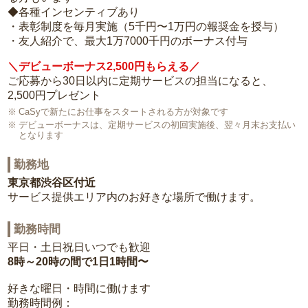
◆各種インセンティブあり
・表彰制度を毎月実施（5千円〜1万円の報奨金を授与）
・友人紹介で、最大1万7000千円のボーナス付与
＼デビューボーナス2,500円もらえる／
ご応募から30日以内に定期サービスの担当になると、
2,500円プレゼント
CaSyで新たにお仕事をスタートされる方が対象です
デビューボーナスは、定期サービスの初回実施後、翌々月末お支払い
となります
勤務地
東京都渋谷区付近
サービス提供エリア内のお好きな場所で働けます。
勤務時間
平日・土日祝日いつでも歓迎
8時～20時の間で1日1時間〜
好きな曜日・時間に働けます
勤務時間例：