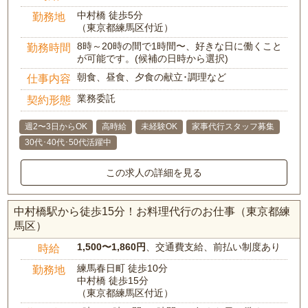
中村橋 徒歩5分
勤務地
（東京都練馬区付近）
8時～20時の間で1時間〜、好きな日に働くこと
勤務時間
が可能です。(候補の日時から選択)
朝食、昼食、夕食の献立･調理など
仕事内容
業務委託
契約形態
週2〜3日からOK
高時給
未経験OK
家事代行スタッフ募集
30代･40代･50代活躍中
この求人の詳細を見る
中村橋駅から徒歩15分！お料理代行のお仕事（東京都練
馬区）
1,500〜1,860円
、交通費支給、前払い制度あり
時給
練馬春日町 徒歩10分
勤務地
中村橋 徒歩15分
（東京都練馬区付近）