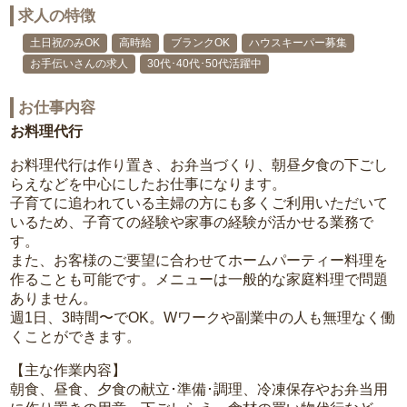
求人の特徴
土日祝のみOK
高時給
ブランクOK
ハウスキーパー募集
お手伝いさんの求人
30代･40代･50代活躍中
お仕事内容
お料理代行
お料理代行は作り置き、お弁当づくり、朝昼夕食の下ごし
らえなどを中心にしたお仕事になります。
子育てに追われている主婦の方にも多くご利用いただいて
いるため、子育ての経験や家事の経験が活かせる業務で
す。
また、お客様のご要望に合わせてホームパーティー料理を
作ることも可能です。メニューは一般的な家庭料理で問題
ありません。
週1日、3時間〜でOK。Wワークや副業中の人も無理なく働
くことができます。
【主な作業内容】
朝食、昼食、夕食の献立･準備･調理、冷凍保存やお弁当用