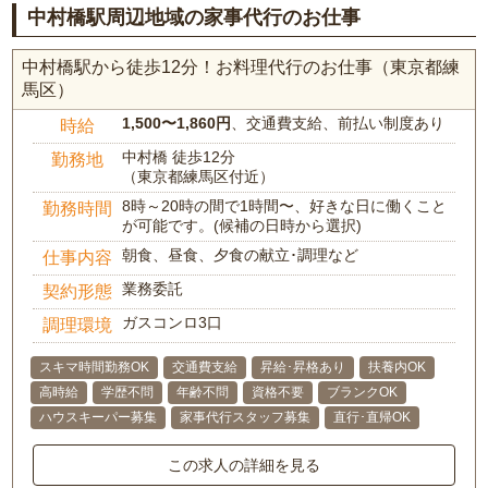
中村橋駅周辺地域の家事代行のお仕事
中村橋駅から徒歩12分！お料理代行のお仕事（東京都練
馬区）
1,500〜1,860円
、交通費支給、前払い制度あり
時給
中村橋 徒歩12分
勤務地
（東京都練馬区付近）
8時～20時の間で1時間〜、好きな日に働くこと
勤務時間
が可能です。(候補の日時から選択)
朝食、昼食、夕食の献立･調理など
仕事内容
業務委託
契約形態
ガスコンロ3口
調理環境
スキマ時間勤務OK
交通費支給
昇給･昇格あり
扶養内OK
高時給
学歴不問
年齢不問
資格不要
ブランクOK
ハウスキーパー募集
家事代行スタッフ募集
直行･直帰OK
この求人の詳細を見る