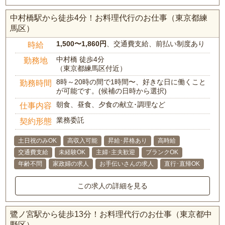
中村橋駅から徒歩4分！お料理代行のお仕事（東京都練
馬区）
1,500〜1,860円
、交通費支給、前払い制度あり
時給
中村橋 徒歩4分
勤務地
（東京都練馬区付近）
8時～20時の間で1時間〜、好きな日に働くこと
勤務時間
が可能です。(候補の日時から選択)
朝食、昼食、夕食の献立･調理など
仕事内容
業務委託
契約形態
土日祝のみOK
高収入可能
昇給･昇格あり
高時給
交通費支給
未経験OK
主婦･主夫歓迎
ブランクOK
年齢不問
家政婦の求人
お手伝いさんの求人
直行･直帰OK
この求人の詳細を見る
鷺ノ宮駅から徒歩13分！お料理代行のお仕事（東京都中
野区）