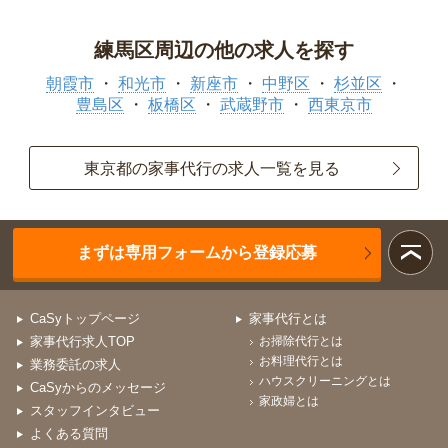
練馬区周辺の他の求人を探す
朝霞市
和光市
新座市
中野区
杉並区
豊島区
板橋区
武蔵野市
西東京市
東京都の家事代行の求人一覧を見る
まずは専用フォームから登録応募
CaSyトップページ
家事代行とは
家事代行求人TOP
お掃除代行とは
お料理代行とは
業務委託の求人
ハウスクリーニングとは
CaSyからのメッセージ
家政婦とは
スタッフインタビュー
よくある質問