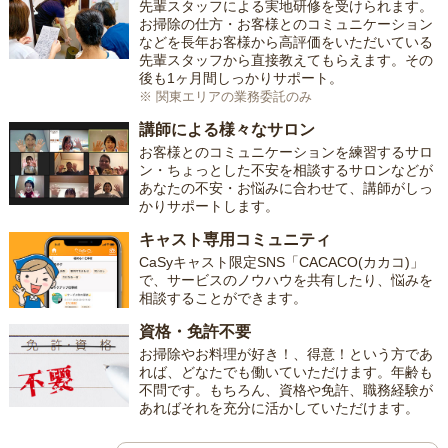
先輩スタッフによる実地研修を受けられます。
お掃除の仕方・お客様とのコミュニケーション
などを長年お客様から高評価をいただいている
先輩スタッフから直接教えてもらえます。その
後も1ヶ月間しっかりサポート。
※ 関東エリアの業務委託のみ
講師による様々なサロン
お客様とのコミュニケーションを練習するサロ
ン・ちょっとした不安を相談するサロンなどが
あなたの不安・お悩みに合わせて、講師がしっ
かりサポートします。
キャスト専用コミュニティ
CaSyキャスト限定SNS「CACACO(カカコ)」
で、サービスのノウハウを共有したり、悩みを
相談することができます。
資格・免許不要
お掃除やお料理が好き！、得意！という方であ
れば、どなたでも働いていただけます。年齢も
不問です。もちろん、資格や免許、職務経験が
あればそれを充分に活かしていただけます。