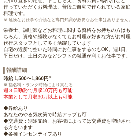
に作り置きの用意、下ごしらえ、食材の買い物代行など
作っていただくお料理は、普段ご自宅で作られている家庭
料理です。
危険なお仕事や介護など専門知識が必要なお仕事はありません。
栄養士、調理師などお料理に関する資格をお持ちの方はも
ちろん、資格や経験がなくてもお料理が好きな方がお料理
代行スタッフとして多く活躍しています。
自宅の近所で空いた時間にお仕事をするのもOK。週1日、
平日だけ、土日のみなどシフトの融通が利くお仕事です。
報酬詳細
※
時給
1,500〜1,860円
指名料・ランク時給により異なる
週３日勤務で月収10万円も可能
本業として月収30万以上も可能
◆昇給あり
あなたのやる気次第で時給アップも可！
◆交通費：別途支給。お客様によっては交通費を増額され
る方もいます
◆各種インセンティブあり