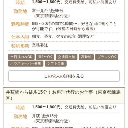
1,500〜1,860円
、交通費支給、前払い制度あり
時給
富士見台 徒歩5分
勤務地
（東京都練馬区付近）
8時～20時の間で1時間〜、好きな日に働くこと
勤務時間
が可能です。(候補の日時から選択)
朝食、昼食、夕食の献立･調理など
仕事内容
業務委託
契約形態
土日祝のみOK
週1〜OK
交通費支給
高時給
ブランクOK
ハウスキーパー募集
シフト自由
この求人の詳細を見る
井荻駅から徒歩15分！お料理代行のお仕事（東京都練馬
区）
1,500〜1,860円
、交通費支給、前払い制度あり
時給
井荻 徒歩15分
勤務地
（東京都練馬区付近）