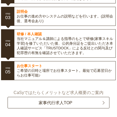
説明会
step
お仕事の進め方やシステムの説明などを行います。(説明会
03
後、選考会あり)
研修 / 本人確認
当社マニュアル＆講師による指導のもとで研修(家事スキル
step
学習)を修了いただいた後、公的身分証をご提出いただき本
04
人確認サービス「TRUSTDOCK」による反社との関与及び
犯罪歴の有無を確認させていただきます。
お仕事スタート
step
ご希望の日時と場所でお仕事スタート。最短で応募翌日か
05
らお仕事可能♪
CaSyではたらくメリットなど求人概要のご案内
家事代行求人TOP