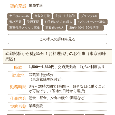
業務委託
契約形態
土日祝のみOK
高収入可能
主婦･主夫歓迎
ブランクOK
資格不要
学歴不問
お手伝いさんの求人
ハウスキーパー募集
家事代行スタッフ募集
家政婦の求人
30代･40代･50代活躍中
この求人の詳細を見る
武蔵関駅から徒歩5分！お料理代行のお仕事（東京都練
馬区）
1,500〜1,860円
、交通費支給、前払い制度あり
時給
武蔵関 徒歩5分
勤務地
（東京都練馬区付近）
8時～20時の間で1時間〜、好きな日に働くこと
勤務時間
が可能です。(候補の日時から選択)
朝食、昼食、夕食の献立･調理など
仕事内容
業務委託
契約形態