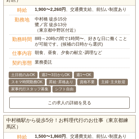
1,900〜2,260円
、交通費支給、前払い制度あり
時給
中村橋 徒歩15分
勤務地
鷺ノ宮 徒歩13分
（東京都中野区付近）
8時～20時の間で1時間〜、好きな日に働くこと
勤務時間
が可能です。(候補の日時から選択)
朝食、昼食、夕食の献立･調理など
仕事内容
業務委託
契約形態
土日祝のみOK
週2〜3日からOK
週1〜OK
スキマ時間勤務OK
昇給･昇格あり
資格不要
主婦･主夫歓迎
家事代行スタッフ募集
シフト自由
この求人の詳細を見る
中村橋駅から徒歩5分！お料理代行のお仕事（東京都練
馬区）
1,500〜1,860円
、交通費支給、前払い制度あり
時給