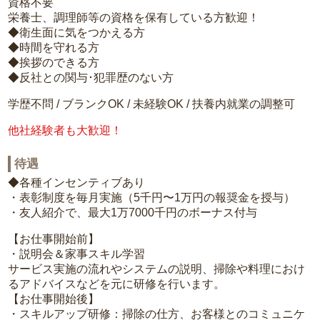
資格不要
栄養士、調理師等の資格を保有している方歓迎！
◆衛生面に気をつかえる方
◆時間を守れる方
◆挨拶のできる方
◆反社との関与･犯罪歴のない方
学歴不問 / ブランクOK / 未経験OK / 扶養内就業の調整可
他社経験者も大歓迎！
待遇
◆各種インセンティブあり
・表彰制度を毎月実施（5千円〜1万円の報奨金を授与）
・友人紹介で、最大1万7000千円のボーナス付与
【お仕事開始前】
・説明会＆家事スキル学習
サービス実施の流れやシステムの説明、掃除や料理におけ
るアドバイスなどを元に研修を行います。
【お仕事開始後】
・スキルアップ研修：掃除の仕方、お客様とのコミュニケ