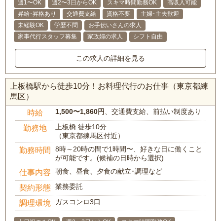
週1〜OK
週2〜3日からOK
スキマ時間勤務OK
高収入可能
昇給･昇格あり
交通費支給
資格不要
主婦･主夫歓迎
未経験OK
学歴不問
お手伝いさんの求人
家事代行スタッフ募集
家政婦の求人
シフト自由
この求人の詳細を見る
上板橋駅から徒歩10分！お料理代行のお仕事（東京都練
馬区）
1,500〜1,860円
、交通費支給、前払い制度あり
時給
上板橋 徒歩10分
勤務地
（東京都練馬区付近）
8時～20時の間で1時間〜、好きな日に働くこと
勤務時間
が可能です。(候補の日時から選択)
朝食、昼食、夕食の献立･調理など
仕事内容
業務委託
契約形態
ガスコンロ3口
調理環境