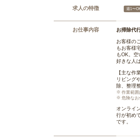
求人の特徴
週1〜O
お仕事内容
お掃除代
お客様の
もお客様
もOK。
好きな人
【主な作
リビング
除、整理
作業範囲
危険なお
オンライ
行が初め
です。