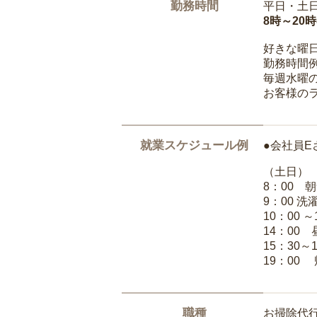
勤務時間
平日・土
8時～20
好きな曜
勤務時間
毎週水曜の
お客様の
就業スケジュール例
●会社員E
（土日）
8：00 
9：00 
10：00 
14：00
15：30～
19：00
職種
お掃除代