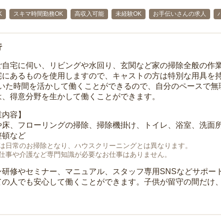
K
スキマ時間勤務OK
高収入可能
未経験OK
お手伝いさんの求人
行
ご自宅に伺い、リビングや水回り、玄関など家の掃除全般の作
宅にあるものを使用しますので、キャストの方は特別な用具を持
空いた時間を活かして働くことができるので、自分のペースで無
は、得意分野を生かして働くことができます。
業内容】
や床、フローリングの掃除、掃除機掛け、トイレ、浴室、洗面
整頓など
は日常のお掃除となり、ハウスクリーニングとは異なります。
仕事や介護など専門知識が必要なお仕事はありません。
ン研修やセミナー、マニュアル、スタッフ専用SNSなどサポー
ての人でも安心して働くことができます。子供が留守の間だけ、