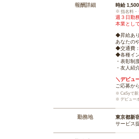
報酬詳細
時給
1,50
指名料・
週３日勤務
本業として
◆昇給あ
あなたの
◆交通費
◆各種イ
・表彰制
・友人紹介
＼デビュー
ご応募から
CaSy
デビュー
勤務地
東京都新
サービス