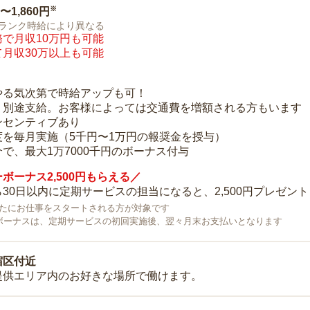
※
0〜1,860円
ランク時給により異なる
で月収10万円も可能
月収30万以上も可能
り
やる気次第で時給アップも可！
：別途支給。お客様によっては交通費を増額される方もいます
ンセンティブあり
度を毎月実施（5千円〜1万円の報奨金を授与）
で、最大1万7000千円のボーナス付与
ボーナス2,500円もらえる／
30日以内に定期サービスの担当になると、2,500円プレゼント
で新たにお仕事をスタートされる方が対象です
ボーナスは、定期サービスの初回実施後、翌々月末お支払いとなります
宿区付近
提供エリア内のお好きな場所で働けます。