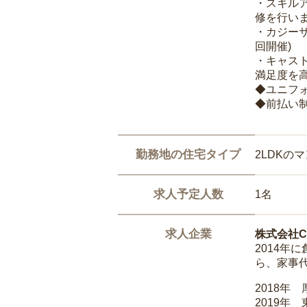
・スキル
修を行いま
・カジー
回開催)
・キャス
満足度を高
◆ユニフ
◆前払い
勤務地の住宅タイプ
2LDKの
求人予定人数
1名
求人企業
株式会社Ca
2014
ら、家事
2018年
2019年