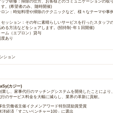
アップ研修：掃除の仕方、お客様とのコミュニケーションの取
す。(希望者のみ、随時開催)
サロン：時短料理や掃除のテクニックなど、様々なテーマや事例
トセッション：その年に素晴らしいサービスを行ったスタッフ
める方法などをシェアします。(招待制･年１回開催)
ォーム（エプロン）貸与
制度あり
マンション
Sy(カジー)
年に創業し、家事代行のマッチングシステムを開発したことによ
代行のサービス料金を大幅に減らし、業界の革新に貢献。
 厚生労働省主催イクメンアワード特別奨励賞受賞
 東洋経済「すごいベンチャー100」に選出