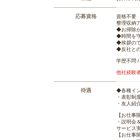
応募資格
資格不要
整理収納
◆お掃除
◆時間を
◆挨拶の
◆反社と
学歴不問 /
他社経験
待遇
◆各種イ
・表彰制
・友人紹介
【お仕事
・説明会
サービス
【お仕事