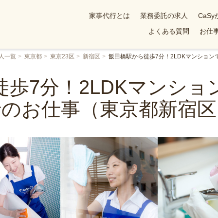
家事代行とは
業務委託の求人
CaS
よくある質問
お仕事
人一覧
東京都
東京23区
新宿区
飯田橋駅から徒歩7分！2LDKマンショ
歩7分！2LDKマンシ
行のお仕事（東京都新宿区