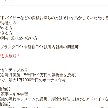
アドバイザーなどの資格お持ちの方はそれを活かしていただけ
が得意な方
守れる方
できる方
の関与･犯罪歴のない方
 ブランクOK / 未経験OK / 扶養内就業の調整可
者も大歓迎！
ンセンティブあり
度を毎月実施（5千円〜1万円の報奨金を授与）
で、最大1万7000千円のボーナス付与
開始前】
＆家事スキル学習
実施の流れやシステムの説明、掃除や料理におけるアドバイス
開始後】