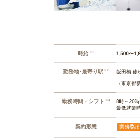
※1
時給
1,500〜1,
※2
勤務地･最寄り駅
飯田橋 徒
（東京都
※3
勤務時間・シフト
8時～20
最低就業
契約形態
業務委託