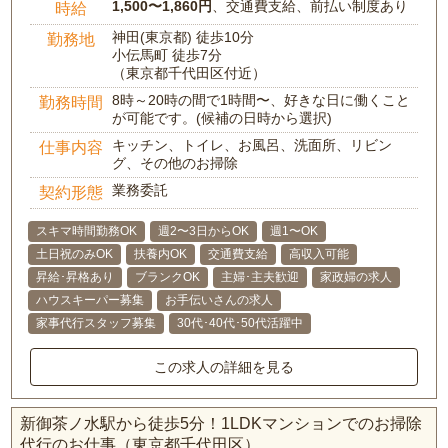
1,500〜1,860円
、交通費支給、前払い制度あり
時給
神田(東京都) 徒歩10分
勤務地
小伝馬町 徒歩7分
（東京都千代田区付近）
8時～20時の間で1時間〜、好きな日に働くこと
勤務時間
が可能です。(候補の日時から選択)
キッチン、トイレ、お風呂、洗面所、リビン
仕事内容
グ、その他のお掃除
業務委託
契約形態
スキマ時間勤務OK
週2〜3日からOK
週1〜OK
土日祝のみOK
扶養内OK
交通費支給
高収入可能
昇給･昇格あり
ブランクOK
主婦･主夫歓迎
家政婦の求人
ハウスキーパー募集
お手伝いさんの求人
家事代行スタッフ募集
30代･40代･50代活躍中
この求人の詳細を見る
新御茶ノ水駅から徒歩5分！1LDKマンションでのお掃除
代行のお仕事（東京都千代田区）