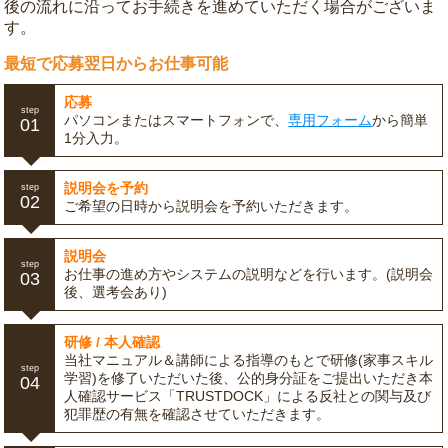
後の流れに沿ってお手続きを進めていただく場合がございま
す。
最短で応募翌日からお仕事可能
応募
step
パソコンまたはスマートフォンで、
専用フォーム
から簡単
01
1分入力。
説明会を予約
step
02
ご希望の日時から説明会を予約いただきます。
説明会
step
お仕事の進め方やシステムの説明などを行います。(説明会
03
後、選考会あり)
研修 / 本人確認
当社マニュアル＆講師による指導のもとで研修(家事スキル
step
学習)を修了いただいた後、公的身分証をご提出いただき本
04
人確認サービス「TRUSTDOCK」による反社との関与及び
犯罪歴の有無を確認させていただきます。