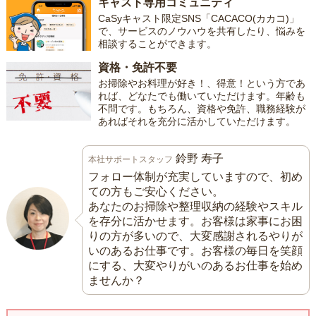
キャスト専用コミュニティ
CaSyキャスト限定SNS「CACACO(カカコ)」
で、サービスのノウハウを共有したり、悩みを
相談することができます。
資格・免許不要
お掃除やお料理が好き！、得意！という方であ
れば、どなたでも働いていただけます。年齢も
不問です。もちろん、資格や免許、職務経験が
あればそれを充分に活かしていただけます。
鈴野 寿子
本社サポートスタッフ
フォロー体制が充実していますので、初め
ての方もご安心ください。
あなたのお掃除や整理収納の経験やスキル
を存分に活かせます。お客様は家事にお困
りの方が多いので、大変感謝されるやりが
いのあるお仕事です。お客様の毎日を笑顔
にする、大変やりがいのあるお仕事を始め
ませんか？