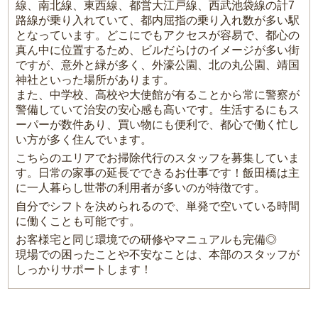
線、南北線、東西線、都営大江戸線、西武池袋線の計7
路線が乗り入れていて、都内屈指の乗り入れ数が多い駅
となっています。どこにでもアクセスが容易で、都心の
真ん中に位置するため、ビルだらけのイメージが多い街
ですが、意外と緑が多く、外濠公園、北の丸公園、靖国
神社といった場所があります。
また、中学校、高校や大使館が有ることから常に警察が
警備していて治安の安心感も高いです。生活するにもス
ーパーが数件あり、買い物にも便利で、都心で働く忙し
い方が多く住んでいます。
こちらのエリアでお掃除代行のスタッフを募集していま
す。日常の家事の延長でできるお仕事です！飯田橋は主
に一人暮らし世帯の利用者が多いのが特徴です。
自分でシフトを決められるので、単発で空いている時間
に働くことも可能です。
お客様宅と同じ環境での研修やマニュアルも完備◎
現場での困ったことや不安なことは、本部のスタッフが
しっかりサポートします！