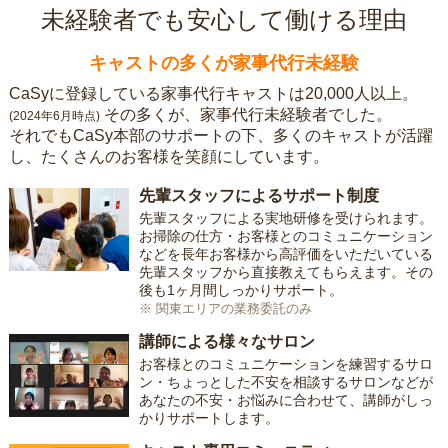
未経験者でも安心して働ける理由
キャストの多くが家事代行未経験
CaSyに登録している家事代行キャストは20,000人以上。
その多くが、家事代行未経験者でした。
(2024年6月時点)
それでもCaSy本部のサポートの下、多くのキャストが活躍
し、たくさんのお客様を笑顔にしています。
先輩スタッフによるサポート制度
先輩スタッフによる実地研修を受けられます。
お掃除の仕方・お客様とのコミュニケーション
などを長年お客様から高評価をいただいている
先輩スタッフから直接教えてもらえます。その
後も1ヶ月間しっかりサポート。
※ 関東エリアの業務委託のみ
講師による様々なサロン
お客様とのコミュニケーションを練習するサロ
ン・ちょっとした不安を相談するサロンなどが
あなたの不安・お悩みに合わせて、講師がしっ
かりサポートします。