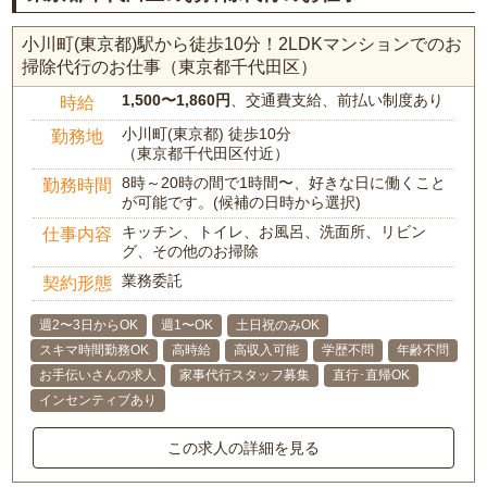
小川町(東京都)駅から徒歩10分！2LDKマンションでのお
掃除代行のお仕事（東京都千代田区）
1,500〜1,860円
、交通費支給、前払い制度あり
時給
小川町(東京都) 徒歩10分
勤務地
（東京都千代田区付近）
8時～20時の間で1時間〜、好きな日に働くこと
勤務時間
が可能です。(候補の日時から選択)
キッチン、トイレ、お風呂、洗面所、リビン
仕事内容
グ、その他のお掃除
業務委託
契約形態
週2〜3日からOK
週1〜OK
土日祝のみOK
スキマ時間勤務OK
高時給
高収入可能
学歴不問
年齢不問
お手伝いさんの求人
家事代行スタッフ募集
直行･直帰OK
インセンティブあり
この求人の詳細を見る