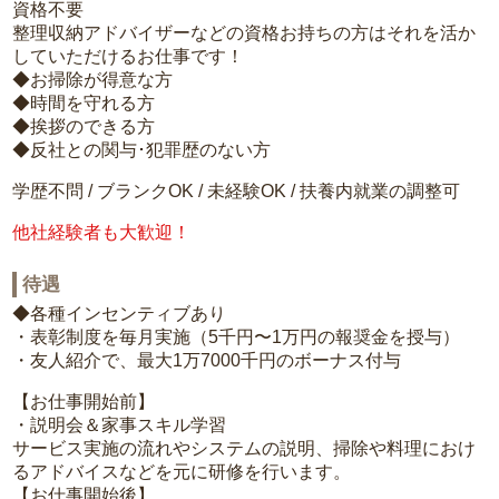
資格不要
整理収納アドバイザーなどの資格お持ちの方はそれを活か
していただけるお仕事です！
◆お掃除が得意な方
◆時間を守れる方
◆挨拶のできる方
◆反社との関与･犯罪歴のない方
学歴不問 / ブランクOK / 未経験OK / 扶養内就業の調整可
他社経験者も大歓迎！
待遇
◆各種インセンティブあり
・表彰制度を毎月実施（5千円〜1万円の報奨金を授与）
・友人紹介で、最大1万7000千円のボーナス付与
【お仕事開始前】
・説明会＆家事スキル学習
サービス実施の流れやシステムの説明、掃除や料理におけ
るアドバイスなどを元に研修を行います。
【お仕事開始後】