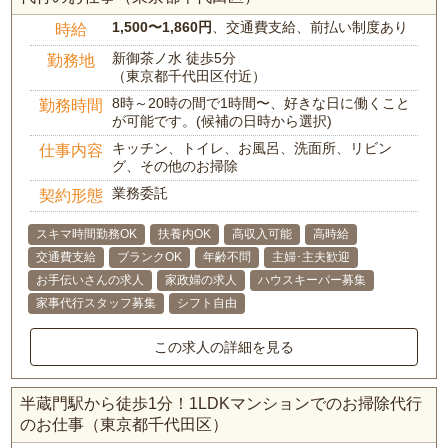
1,500〜1,860円
、交通費支給、前払い制度あり
時給
新御茶ノ水 徒歩5分
勤務地
（東京都千代田区付近）
8時～20時の間で1時間〜、好きな日に働くこと
勤務時間
が可能です。(候補の日時から選択)
キッチン、トイレ、お風呂、洗面所、リビン
仕事内容
グ、その他のお掃除
業務委託
契約形態
スキマ時間勤務OK
扶養内OK
高収入可能
高時給
交通費支給
ブランクOK
年齢不問
主婦･主夫歓迎
お手伝いさんの求人
家政婦の求人
ハウスキーパー募集
家事代行スタッフ募集
シフト自由
この求人の詳細を見る
半蔵門駅から徒歩1分！1LDKマンションでのお掃除代行
のお仕事（東京都千代田区）