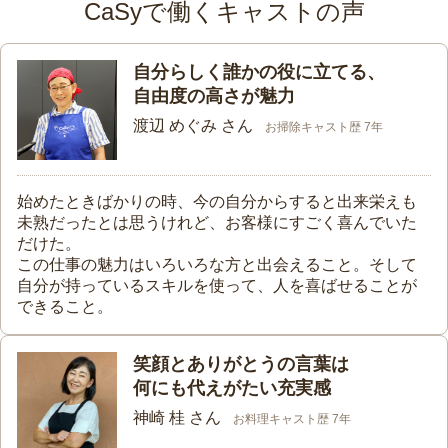
CaSyで働くキャストの声
自分らしく誰かの役に立てる、
自由度の高さが魅力
渡辺 めぐみ さん
お掃除キャスト歴 7年
始めたときばかりの時、今の自分からすると出来栄えも
未熟だったとは思うけれど、お客様にすごく喜んでいた
だけた。
この仕事の魅力はいろいろな方と出会えること。そして
自分が持っているスキルを使って、人を喜ばせることが
できること。
笑顔とありがとうの言葉は
何にも代えがたい充実感
神崎 桂 さん
お料理キャスト歴 7年