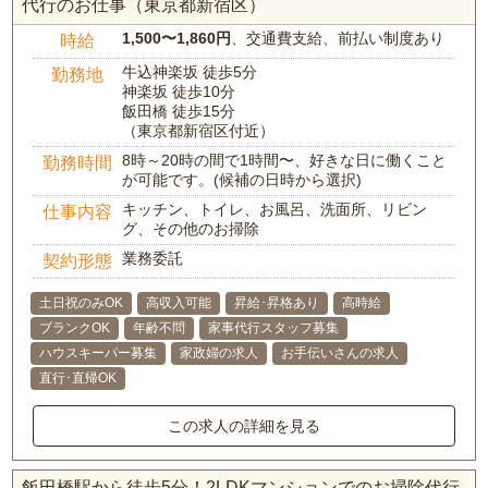
代行のお仕事（東京都新宿区）
1,500〜1,860円
、交通費支給、前払い制度あり
時給
牛込神楽坂 徒歩5分
勤務地
神楽坂 徒歩10分
飯田橋 徒歩15分
（東京都新宿区付近）
8時～20時の間で1時間〜、好きな日に働くこと
勤務時間
が可能です。(候補の日時から選択)
キッチン、トイレ、お風呂、洗面所、リビン
仕事内容
グ、その他のお掃除
業務委託
契約形態
土日祝のみOK
高収入可能
昇給･昇格あり
高時給
ブランクOK
年齢不問
家事代行スタッフ募集
ハウスキーパー募集
家政婦の求人
お手伝いさんの求人
直行･直帰OK
この求人の詳細を見る
飯田橋駅から徒歩5分！2LDKマンションでのお掃除代行