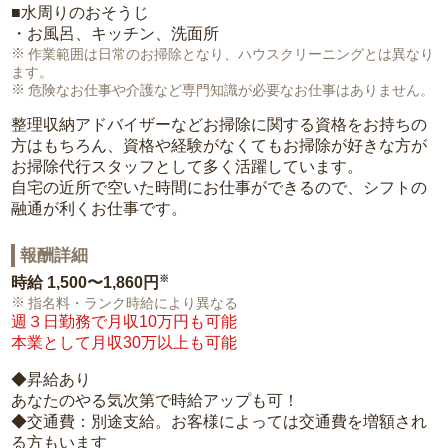
■水周りのおそうじ
・お風呂、キッチン、洗面所
作業範囲は日常のお掃除となり、ハウスクリーニングとは異なり
ます。
危険なお仕事や介護など専門知識が必要なお仕事はありません。
整理収納アドバイザーなどお掃除に関する資格をお持ちの
方はもちろん、資格や経験がなくてもお掃除が好きな方が
お掃除代行スタッフとして多く活躍しています。
自宅の近所で空いた時間にお仕事ができるので、シフトの
融通が利くお仕事です。
報酬詳細
※
時給
1,500〜1,860円
指名料・ランク時給により異なる
週３日勤務で月収10万円も可能
本業として月収30万以上も可能
◆昇給あり
あなたのやる気次第で時給アップも可！
◆交通費：別途支給。お客様によっては交通費を増額され
る方もいます