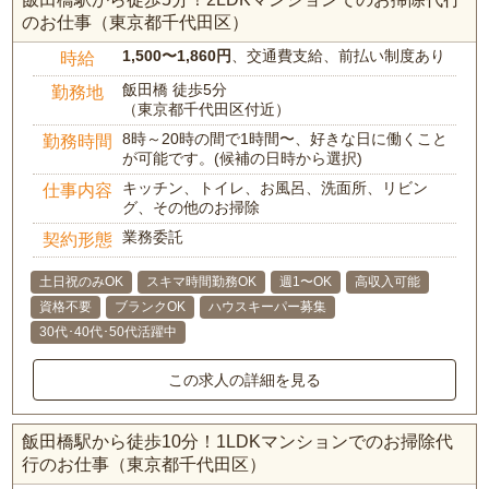
のお仕事（東京都千代田区）
1,500〜1,860円
、交通費支給、前払い制度あり
時給
飯田橋 徒歩5分
勤務地
（東京都千代田区付近）
8時～20時の間で1時間〜、好きな日に働くこと
勤務時間
が可能です。(候補の日時から選択)
キッチン、トイレ、お風呂、洗面所、リビン
仕事内容
グ、その他のお掃除
業務委託
契約形態
土日祝のみOK
スキマ時間勤務OK
週1〜OK
高収入可能
資格不要
ブランクOK
ハウスキーパー募集
30代･40代･50代活躍中
この求人の詳細を見る
飯田橋駅から徒歩10分！1LDKマンションでのお掃除代
行のお仕事（東京都千代田区）