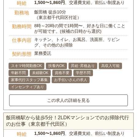
1,500〜1,860円
、交通費支給、前払い制度あり
時給
飯田橋 徒歩10分
勤務地
（東京都千代田区付近）
8時～20時の間で1時間〜、好きな日に働くこと
勤務時間
が可能です。(候補の日時から選択)
キッチン、トイレ、お風呂、洗面所、リビン
仕事内容
グ、その他のお掃除
業務委託
契約形態
スキマ時間勤務OK
扶養内OK
昇給･昇格あり
高収入可能
年齢不問
未経験OK
資格不要
学歴不問
家事代行スタッフ募集
お手伝いさんの求人
インセンティブあり
この求人の詳細を見る
飯田橋駅から徒歩5分！2LDKマンションでのお掃除代行
のお仕事（東京都千代田区）
1,500〜1,860円
、交通費支給、前払い制度あり
時給