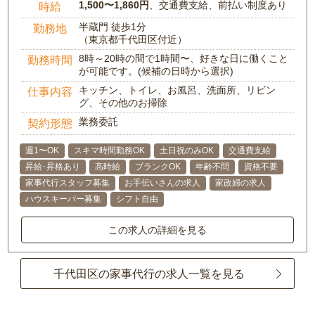
1,500〜1,860円
、交通費支給、前払い制度あり
時給
半蔵門 徒歩1分
勤務地
（東京都千代田区付近）
8時～20時の間で1時間〜、好きな日に働くこと
勤務時間
が可能です。(候補の日時から選択)
キッチン、トイレ、お風呂、洗面所、リビン
仕事内容
グ、その他のお掃除
業務委託
契約形態
週1〜OK
スキマ時間勤務OK
土日祝のみOK
交通費支給
昇給･昇格あり
高時給
ブランクOK
年齢不問
資格不要
家事代行スタッフ募集
お手伝いさんの求人
家政婦の求人
ハウスキーパー募集
シフト自由
この求人の詳細を見る
千代田区の家事代行の求人一覧を見る