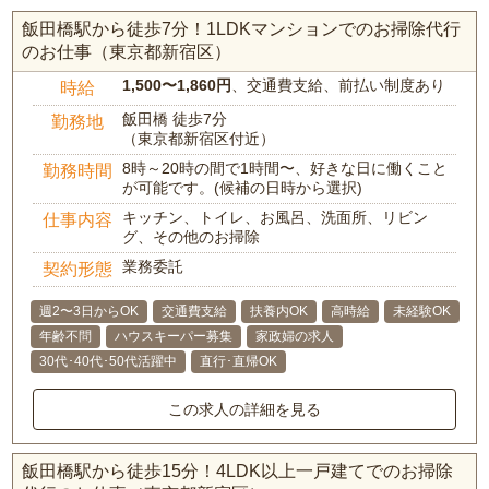
飯田橋駅から徒歩7分！1LDKマンションでのお掃除代行
のお仕事（東京都新宿区）
1,500〜1,860円
、交通費支給、前払い制度あり
時給
飯田橋 徒歩7分
勤務地
（東京都新宿区付近）
8時～20時の間で1時間〜、好きな日に働くこと
勤務時間
が可能です。(候補の日時から選択)
キッチン、トイレ、お風呂、洗面所、リビン
仕事内容
グ、その他のお掃除
業務委託
契約形態
週2〜3日からOK
交通費支給
扶養内OK
高時給
未経験OK
年齢不問
ハウスキーパー募集
家政婦の求人
30代･40代･50代活躍中
直行･直帰OK
この求人の詳細を見る
飯田橋駅から徒歩15分！4LDK以上一戸建てでのお掃除