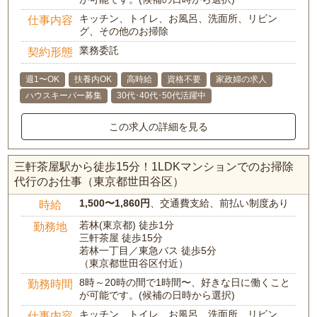
キッチン、トイレ、お風呂、洗面所、リビン
仕事内容
グ、その他のお掃除
業務委託
契約形態
週1〜OK
扶養内OK
高時給
資格不要
家政婦の求人
ハウスキーパー募集
30代･40代･50代活躍中
この求人の詳細を見る
三軒茶屋駅から徒歩15分！1LDKマンションでのお掃除
代行のお仕事（東京都世田谷区）
1,500〜1,860円
、交通費支給、前払い制度あり
時給
若林(東京都) 徒歩1分
勤務地
三軒茶屋 徒歩15分
若林一丁目／東急バス 徒歩5分
（東京都世田谷区付近）
8時～20時の間で1時間〜、好きな日に働くこと
勤務時間
が可能です。(候補の日時から選択)
キッチン、トイレ、お風呂、洗面所、リビン
仕事内容