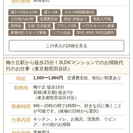
業務委託
契約形態
週2〜3日からOK
週1〜OK
スキマ時間勤務OK
土日祝のみOK
交通費支給
昇給･昇格あり
高収入可能
高時給
主婦･主夫歓迎
ブランクOK
ハウスキーパー募集
家事代行スタッフ募集
シフト自由
30代･40代･50代活躍中
この求人の詳細を見る
梅ケ丘駅から徒歩15分！3LDKマンションでのお掃除代
行のお仕事（東京都世田谷区）
1,500〜1,860円
、交通費支給、前払い制度あり
時給
梅ケ丘 徒歩15分
勤務地
若林(東京都) 徒歩7分
（東京都世田谷区付近）
8時～20時の間で1時間〜、好きな日に働くこと
勤務時間
が可能です。(候補の日時から選択)
キッチン、トイレ、お風呂、洗面所、リビン
仕事内容
グ、その他のお掃除
業務委託