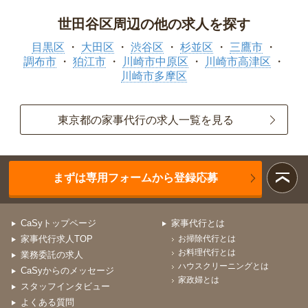
世田谷区周辺の他の求人を探す
目黒区
大田区
渋谷区
杉並区
三鷹市
調布市
狛江市
川崎市中原区
川崎市高津区
川崎市多摩区
東京都の家事代行の求人一覧を見る
まずは専用フォームから登録応募
CaSyトップページ
家事代行とは
家事代行求人TOP
お掃除代行とは
お料理代行とは
業務委託の求人
ハウスクリーニングとは
CaSyからのメッセージ
家政婦とは
スタッフインタビュー
よくある質問