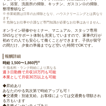
レ、浴室、洗面所の掃除、キッチン、ガスコンロの掃除、
整理整頓など
作業範囲は日常のお掃除となり、ハウスクリーニングとは異なり
ます。
危険なお仕事や介護など専門知識が必要なお仕事はありません。
オンライン研修やセミナー、マニュアル、スタッフ専用
SNSなどサポート体制も充実していますので、家事代行が
初めての人でも安心して働くことができます。子供が留守
の間だけ、夕食の準備までなど空いた時間でOKです。
報酬詳細
※
時給
1,500〜1,860円
指名料・ランク時給により異なる
週３日勤務で月収10万円も可能
本業として月収30万以上も可能
◆昇給あり
あなたのやる気次第で時給アップも可！
◆交通費：別途支給。お客様によっては交通費を増額され
る方もいます
◆各種インセンティブあり