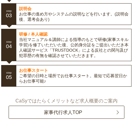
説明会
step
お仕事の進め方やシステムの説明などを行います。(説明会
03
後、選考会あり)
研修 / 本人確認
当社マニュアル＆講師による指導のもとで研修(家事スキル
step
学習)を修了いただいた後、公的身分証をご提出いただき本
04
人確認サービス「TRUSTDOCK」による反社との関与及び
犯罪歴の有無を確認させていただきます。
お仕事スタート
step
ご希望の日時と場所でお仕事スタート。最短で応募翌日か
05
らお仕事可能♪
CaSyではたらくメリットなど求人概要のご案内
家事代行求人TOP