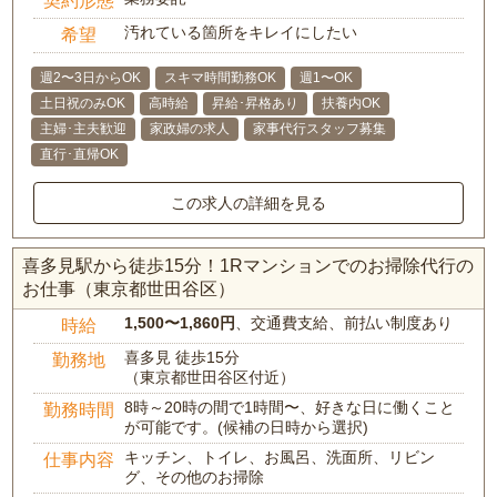
契約形態
汚れている箇所をキレイにしたい
希望
週2〜3日からOK
スキマ時間勤務OK
週1〜OK
土日祝のみOK
高時給
昇給･昇格あり
扶養内OK
主婦･主夫歓迎
家政婦の求人
家事代行スタッフ募集
直行･直帰OK
この求人の詳細を見る
喜多見駅から徒歩15分！1Rマンションでのお掃除代行の
お仕事（東京都世田谷区）
1,500〜1,860円
、交通費支給、前払い制度あり
時給
喜多見 徒歩15分
勤務地
（東京都世田谷区付近）
8時～20時の間で1時間〜、好きな日に働くこと
勤務時間
が可能です。(候補の日時から選択)
キッチン、トイレ、お風呂、洗面所、リビン
仕事内容
グ、その他のお掃除