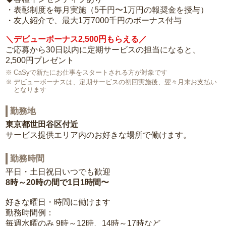
・表彰制度を毎月実施（5千円〜1万円の報奨金を授与）
・友人紹介で、最大1万7000千円のボーナス付与
＼デビューボーナス2,500円もらえる／
ご応募から30日以内に定期サービスの担当になると、
2,500円プレゼント
CaSyで新たにお仕事をスタートされる方が対象です
デビューボーナスは、定期サービスの初回実施後、翌々月末お支払い
となります
勤務地
東京都世田谷区付近
サービス提供エリア内のお好きな場所で働けます。
勤務時間
平日・土日祝日いつでも歓迎
8時～20時の間で1日1時間〜
好きな曜日・時間に働けます
勤務時間例：
毎週水曜のみ 9時～12時、14時～17時など