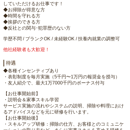
していただけるお仕事です！
◆お掃除が得意な方
◆時間を守れる方
◆挨拶のできる方
◆反社との関与･犯罪歴のない方
学歴不問 / ブランクOK / 未経験OK / 扶養内就業の調整可
他社経験者も大歓迎！
待遇
◆各種インセンティブあり
・表彰制度を毎月実施（5千円〜1万円の報奨金を授与）
・友人紹介で、最大1万7000千円のボーナス付与
【お仕事開始前】
・説明会＆家事スキル学習
サービス実施の流れやシステムの説明、掃除や料理におけ
るアドバイスなどを元に研修を行います。
【お仕事開始後】
・スキルアップ研修：掃除の仕方、お客様とのコミュニケ