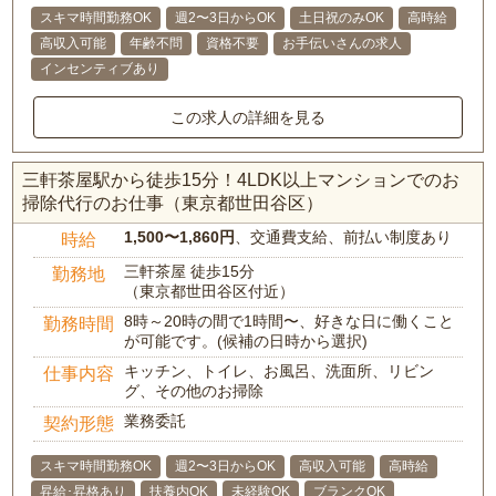
スキマ時間勤務OK
週2〜3日からOK
土日祝のみOK
高時給
高収入可能
年齢不問
資格不要
お手伝いさんの求人
インセンティブあり
この求人の詳細を見る
三軒茶屋駅から徒歩15分！4LDK以上マンションでのお
掃除代行のお仕事（東京都世田谷区）
1,500〜1,860円
、交通費支給、前払い制度あり
時給
三軒茶屋 徒歩15分
勤務地
（東京都世田谷区付近）
8時～20時の間で1時間〜、好きな日に働くこと
勤務時間
が可能です。(候補の日時から選択)
キッチン、トイレ、お風呂、洗面所、リビン
仕事内容
グ、その他のお掃除
業務委託
契約形態
スキマ時間勤務OK
週2〜3日からOK
高収入可能
高時給
昇給･昇格あり
扶養内OK
未経験OK
ブランクOK