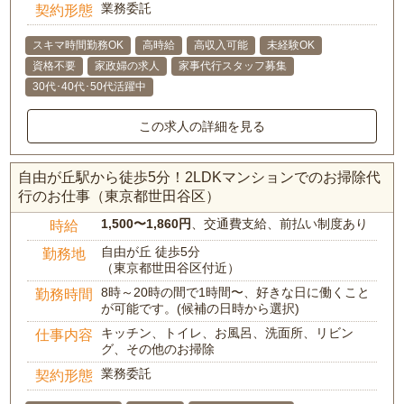
業務委託
契約形態
スキマ時間勤務OK
高時給
高収入可能
未経験OK
資格不要
家政婦の求人
家事代行スタッフ募集
30代･40代･50代活躍中
この求人の詳細を見る
自由が丘駅から徒歩5分！2LDKマンションでのお掃除代
行のお仕事（東京都世田谷区）
1,500〜1,860円
、交通費支給、前払い制度あり
時給
自由が丘 徒歩5分
勤務地
（東京都世田谷区付近）
8時～20時の間で1時間〜、好きな日に働くこと
勤務時間
が可能です。(候補の日時から選択)
キッチン、トイレ、お風呂、洗面所、リビン
仕事内容
グ、その他のお掃除
業務委託
契約形態