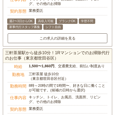
グ、その他のお掃除
業務委託
契約形態
週2〜3日からOK
高収入可能
ブランクOK
学歴不問
家事代行スタッフ募集
シフト自由
この求人の詳細を見る
三軒茶屋駅から徒歩10分！1Rマンションでのお掃除代行
のお仕事（東京都世田谷区）
1,500〜1,860円
、交通費支給、前払い制度あり
時給
三軒茶屋 徒歩10分
勤務地
（東京都世田谷区付近）
8時～20時の間で1時間〜、好きな日に働くこと
勤務時間
が可能です。(候補の日時から選択)
キッチン、トイレ、お風呂、洗面所、リビン
仕事内容
グ、その他のお掃除
業務委託
契約形態