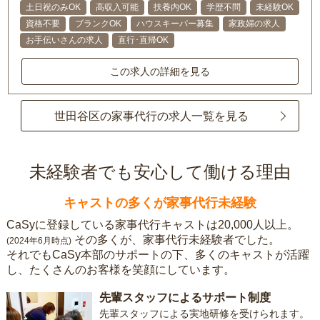
土日祝のみOK
高収入可能
扶養内OK
学歴不問
未経験OK
資格不要
ブランクOK
ハウスキーパー募集
家政婦の求人
お手伝いさんの求人
直行･直帰OK
この求人の詳細を見る
世田谷区の家事代行の求人一覧を見る
未経験者でも安心して働ける理由
キャストの多くが家事代行未経験
CaSyに登録している家事代行キャストは20,000人以上。
その多くが、家事代行未経験者でした。
(2024年6月時点)
それでもCaSy本部のサポートの下、多くのキャストが活躍
し、たくさんのお客様を笑顔にしています。
先輩スタッフによるサポート制度
先輩スタッフによる実地研修を受けられます。