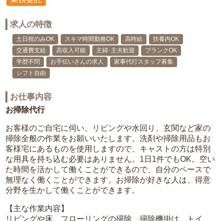
求人の特徴
土日祝のみOK
スキマ時間勤務OK
高時給
扶養内OK
交通費支給
高収入可能
主婦･主夫歓迎
ブランクOK
学歴不問
お手伝いさんの求人
家事代行スタッフ募集
シフト自由
お仕事内容
お掃除代行
お客様のご自宅に伺い、リビングや水回り、玄関など家の
掃除全般の作業をお願いいたします。洗剤や掃除用品もお
客様宅にあるものを使用しますので、キャストの方は特別
な用具を持ち込む必要はありません。1日1件でもOK。空い
た時間を活かして働くことができるので、自分のペースで
無理なく働くことができます。お掃除が好きな人は、得意
分野を生かして働くことができます。
【主な作業内容】
リビングや床、フローリングの掃除、掃除機掛け、トイ