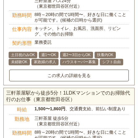
三軒茶屋 バス24分
（東京都世田谷区付近）
8時～20時の間で1時間〜、好きな日に働くこと
勤務時間
が可能です。(候補の日時から選択)
キッチン、トイレ、お風呂、洗面所、リビン
仕事内容
グ、その他のお掃除
業務委託
契約形態
土日祝のみOK
週1〜OK
週2〜3日からOK
扶養内OK
未経験OK
家政婦の求人
ハウスキーパー募集
シフト自由
この求人の詳細を見る
三軒茶屋駅から徒歩5分！1LDKマンションでのお掃除代
行のお仕事（東京都世田谷区）
1,500〜1,860円
、交通費支給、前払い制度あり
時給
三軒茶屋 徒歩5分
勤務地
（東京都世田谷区付近）
8時～20時の間で1時間〜、好きな日に働くこと
勤務時間
が可能です。(候補の日時から選択)