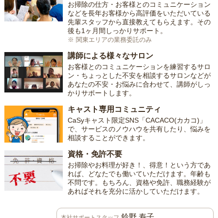
お掃除の仕方・お客様とのコミュニケーション
などを長年お客様から高評価をいただいている
先輩スタッフから直接教えてもらえます。その
後も1ヶ月間しっかりサポート。
※ 関東エリアの業務委託のみ
講師による様々なサロン
お客様とのコミュニケーションを練習するサロ
ン・ちょっとした不安を相談するサロンなどが
あなたの不安・お悩みに合わせて、講師がしっ
かりサポートします。
キャスト専用コミュニティ
CaSyキャスト限定SNS「CACACO(カカコ)」
で、サービスのノウハウを共有したり、悩みを
相談することができます。
資格・免許不要
お掃除やお料理が好き！、得意！という方であ
れば、どなたでも働いていただけます。年齢も
不問です。もちろん、資格や免許、職務経験が
あればそれを充分に活かしていただけます。
鈴野 寿子
本社サポートスタッフ