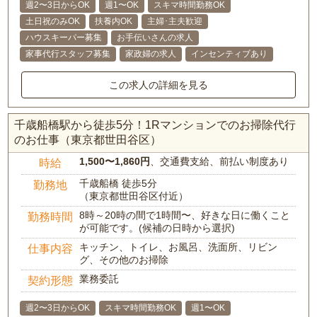
週2〜3日からOK
週1〜OK
スキマ時間勤務OK
土日祝のみOK
扶養内OK
主婦･主夫歓迎
ハウスキーパー募集
お手伝いさんの求人
家事代行スタッフ募集
家政婦の求人
インセンティブあり
この求人の詳細を見る
千歳船橋駅から徒歩5分！1Rマンションでのお掃除代行
のお仕事（東京都世田谷区）
1,500〜1,860円
、交通費支給、前払い制度あり
時給
千歳船橋 徒歩5分
勤務地
（東京都世田谷区付近）
8時～20時の間で1時間〜、好きな日に働くこと
勤務時間
が可能です。(候補の日時から選択)
キッチン、トイレ、お風呂、洗面所、リビン
仕事内容
グ、その他のお掃除
業務委託
契約形態
週2〜3日からOK
スキマ時間勤務OK
週1〜OK