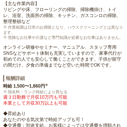
【主な作業内容】
リビングや床、フローリングの掃除、掃除機掛け、トイ
レ、浴室、洗面所の掃除、キッチン、ガスコンロの掃除、
整理整頓など
作業範囲は日常のお掃除となり、ハウスクリーニングとは異なり
ます。
危険なお仕事や介護など専門知識が必要なお仕事はありません。
オンライン研修やセミナー、マニュアル、スタッフ専用
SNSなどサポート体制も充実していますので、家事代行が
初めての人でも安心して働くことができます。子供が留守
の間だけ、夕食の準備までなど空いた時間でOKです。
報酬詳細
※
時給
1,500〜1,860円
指名料・ランク時給により異なる
週３日勤務で月収10万円も可能
本業として月収30万以上も可能
◆昇給あり
あなたのやる気次第で時給アップも可！
◆交通費：別途支給。お客様によっては交通費を増額され