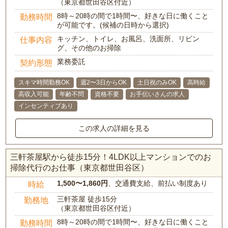
（東京都世田谷区付近）
8時～20時の間で1時間〜、好きな日に働くこと
勤務時間
が可能です。(候補の日時から選択)
キッチン、トイレ、お風呂、洗面所、リビン
仕事内容
グ、その他のお掃除
業務委託
契約形態
スキマ時間勤務OK
週2〜3日からOK
土日祝のみOK
高時給
高収入可能
年齢不問
資格不要
お手伝いさんの求人
インセンティブあり
この求人の詳細を見る
三軒茶屋駅から徒歩15分！4LDK以上マンションでのお
掃除代行のお仕事（東京都世田谷区）
1,500〜1,860円
、交通費支給、前払い制度あり
時給
三軒茶屋 徒歩15分
勤務地
（東京都世田谷区付近）
8時～20時の間で1時間〜、好きな日に働くこと
勤務時間