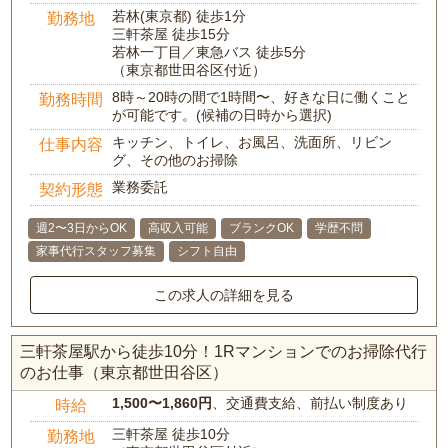
若林(東京都) 徒歩1分
勤務地
三軒茶屋 徒歩15分
若林一丁目／東急バス 徒歩5分
（東京都世田谷区付近）
8時～20時の間で1時間〜、好きな日に働くこと
勤務時間
が可能です。(候補の日時から選択)
キッチン、トイレ、お風呂、洗面所、リビン
仕事内容
グ、その他のお掃除
業務委託
契約形態
週2〜3日からOK
高収入可能
ブランクOK
学歴不問
家事代行スタッフ募集
シフト自由
この求人の詳細を見る
三軒茶屋駅から徒歩10分！1Rマンションでのお掃除代行
のお仕事（東京都世田谷区）
1,500〜1,860円
、交通費支給、前払い制度あり
時給
三軒茶屋 徒歩10分
勤務地