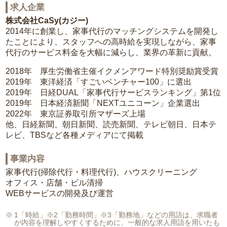
求人企業
株式会社CaSy(カジー)
2014年に創業し、家事代行のマッチングシステムを開発し
たことにより、スタッフへの高時給を実現しながら、家事
代行のサービス料金を大幅に減らし、業界の革新に貢献。
2018年 厚生労働省主催イクメンアワード特別奨励賞受賞
2019年 東洋経済「すごいベンチャー100」に選出
2019年 日経DUAL「家事代行サービスランキング」第1位
2019年 日本経済新聞「NEXTユニコーン」企業選出
2022年 東京証券取引所マザーズ上場
他、日経新聞、朝日新聞、読売新聞、テレビ朝日、日本テ
レビ、TBSなど各種メディアにて掲載
事業内容
家事代行(掃除代行・料理代行)、ハウスクリーニング
オフィス・店舗・ビル清掃
WEBサービスの開発及び運営
1「時給」※2「勤務時間」※3「勤務地」などの用語は、求職者
が内容を理解しやすくするために、一般的な求人用語を用いたも