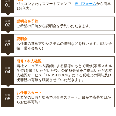
step
パソコンまたはスマートフォンで、
専用フォーム
から簡単
01
1分入力。
説明会を予約
step
02
ご希望の日時から説明会を予約いただきます。
説明会
step
お仕事の進め方やシステムの説明などを行います。(説明会
03
後、選考会あり)
研修 / 本人確認
当社マニュアル＆講師による指導のもとで研修(家事スキル
step
学習)を修了いただいた後、公的身分証をご提出いただき本
04
人確認サービス「TRUSTDOCK」による反社との関与及び
犯罪歴の有無を確認させていただきます。
お仕事スタート
step
ご希望の日時と場所でお仕事スタート。最短で応募翌日か
05
らお仕事可能♪