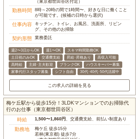
（東京都世田谷区付近）
8時～20時の間で1時間〜、好きな日に働くこと
勤務時間
が可能です。(候補の日時から選択)
キッチン、トイレ、お風呂、洗面所、リビン
仕事内容
グ、その他のお掃除
業務委託
契約形態
週2〜3日からOK
週1〜OK
スキマ時間勤務OK
土日祝のみOK
交通費支給
昇給･昇格あり
高収入可能
高時給
主婦･主夫歓迎
ブランクOK
ハウスキーパー募集
家事代行スタッフ募集
シフト自由
30代･40代･50代活躍中
この求人の詳細を見る
梅ケ丘駅から徒歩15分！3LDKマンションでのお掃除代
行のお仕事（東京都世田谷区）
1,500〜1,860円
、交通費支給、前払い制度あり
時給
梅ケ丘 徒歩15分
勤務地
若林(東京都) 徒歩7分