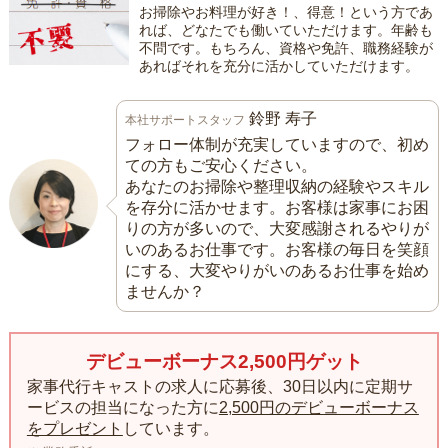
お掃除やお料理が好き！、得意！という方であ
れば、どなたでも働いていただけます。年齢も
不問です。もちろん、資格や免許、職務経験が
あればそれを充分に活かしていただけます。
鈴野 寿子
本社サポートスタッフ
フォロー体制が充実していますので、初め
ての方もご安心ください。
あなたのお掃除や整理収納の経験やスキル
を存分に活かせます。お客様は家事にお困
りの方が多いので、大変感謝されるやりが
いのあるお仕事です。お客様の毎日を笑顔
にする、大変やりがいのあるお仕事を始め
ませんか？
デビューボーナス2,500円ゲット
家事代行キャストの求人に応募後、30日以内に定期サ
ービスの担当になった方に
2,500円のデビューボーナス
をプレゼント
しています。