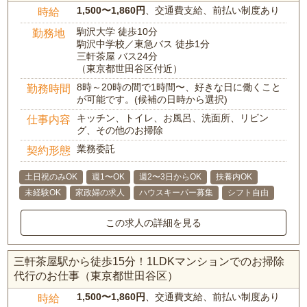
1,500〜1,860円
、交通費支給、前払い制度あり
時給
駒沢大学 徒歩10分
勤務地
駒沢中学校／東急バス 徒歩1分
三軒茶屋 バス24分
（東京都世田谷区付近）
8時～20時の間で1時間〜、好きな日に働くこと
勤務時間
が可能です。(候補の日時から選択)
キッチン、トイレ、お風呂、洗面所、リビン
仕事内容
グ、その他のお掃除
業務委託
契約形態
土日祝のみOK
週1〜OK
週2〜3日からOK
扶養内OK
未経験OK
家政婦の求人
ハウスキーパー募集
シフト自由
この求人の詳細を見る
三軒茶屋駅から徒歩15分！1LDKマンションでのお掃除
代行のお仕事（東京都世田谷区）
1,500〜1,860円
、交通費支給、前払い制度あり
時給