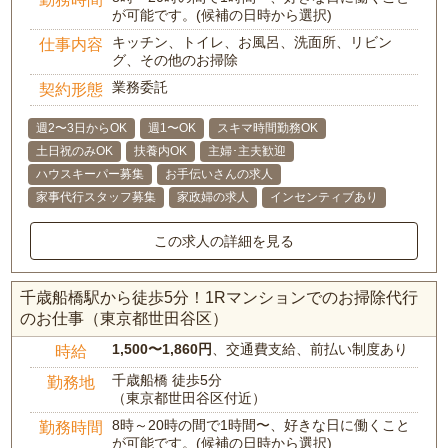
が可能です。(候補の日時から選択)
キッチン、トイレ、お風呂、洗面所、リビン
仕事内容
グ、その他のお掃除
業務委託
契約形態
週2〜3日からOK
週1〜OK
スキマ時間勤務OK
土日祝のみOK
扶養内OK
主婦･主夫歓迎
ハウスキーパー募集
お手伝いさんの求人
家事代行スタッフ募集
家政婦の求人
インセンティブあり
この求人の詳細を見る
千歳船橋駅から徒歩5分！1Rマンションでのお掃除代行
のお仕事（東京都世田谷区）
1,500〜1,860円
、交通費支給、前払い制度あり
時給
千歳船橋 徒歩5分
勤務地
（東京都世田谷区付近）
8時～20時の間で1時間〜、好きな日に働くこと
勤務時間
が可能です。(候補の日時から選択)