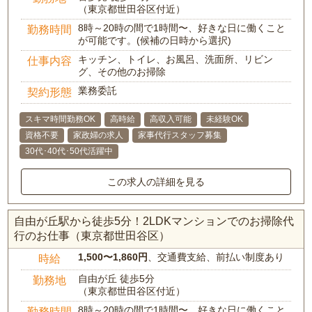
（東京都世田谷区付近）
8時～20時の間で1時間〜、好きな日に働くこと
勤務時間
が可能です。(候補の日時から選択)
キッチン、トイレ、お風呂、洗面所、リビン
仕事内容
グ、その他のお掃除
業務委託
契約形態
スキマ時間勤務OK
高時給
高収入可能
未経験OK
資格不要
家政婦の求人
家事代行スタッフ募集
30代･40代･50代活躍中
この求人の詳細を見る
自由が丘駅から徒歩5分！2LDKマンションでのお掃除代
行のお仕事（東京都世田谷区）
1,500〜1,860円
、交通費支給、前払い制度あり
時給
自由が丘 徒歩5分
勤務地
（東京都世田谷区付近）
8時～20時の間で1時間〜、好きな日に働くこと
勤務時間