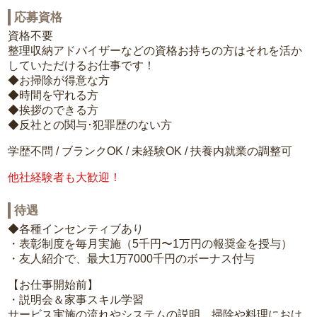
応募資格
資格不要
整理収納アドバイザーなどの資格お持ちの方はそれを活か
していただけるお仕事です！
◆お掃除が得意な方
◆時間を守れる方
◆挨拶のできる方
◆反社との関与･犯罪歴のない方
学歴不問 / ブランクOK / 未経験OK / 扶養内就業の調整可
他社経験者も大歓迎！
待遇
◆各種インセンティブあり
・表彰制度を毎月実施（5千円〜1万円の報奨金を授与）
・友人紹介で、最大1万7000千円のボーナス付与
【お仕事開始前】
・説明会＆家事スキル学習
サービス実施の流れやシステムの説明、掃除や料理におけ