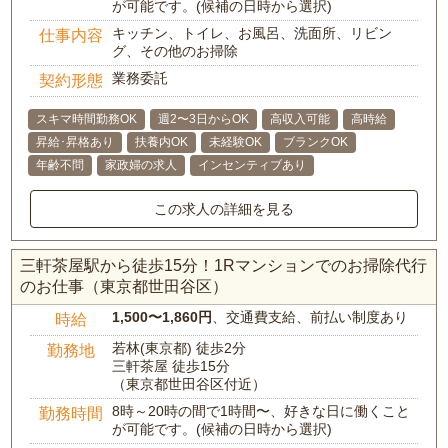
が可能です。(候補の日時から選択)
キッチン、トイレ、お風呂、洗面所、リビン
仕事内容
グ、その他のお掃除
業務委託
契約形態
スキマ時間勤務OK
週2〜3日からOK
高収入可能
高時給
昇給･昇格あり
扶養内OK
未経験OK
ブランクOK
年齢不問
家政婦の求人
インセンティブあり
この求人の詳細を見る
三軒茶屋駅から徒歩15分！1Rマンションでのお掃除代行
のお仕事（東京都世田谷区）
1,500〜1,860円
、交通費支給、前払い制度あり
時給
若林(東京都) 徒歩2分
勤務地
三軒茶屋 徒歩15分
（東京都世田谷区付近）
8時～20時の間で1時間〜、好きな日に働くこと
勤務時間
が可能です。(候補の日時から選択)