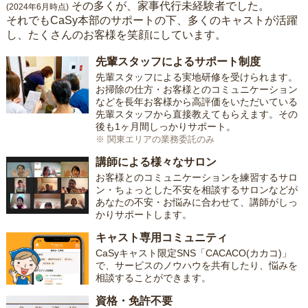
その多くが、家事代行未経験者でした。
(2024年6月時点)
それでもCaSy本部のサポートの下、多くのキャストが活躍
し、たくさんのお客様を笑顔にしています。
先輩スタッフによるサポート制度
先輩スタッフによる実地研修を受けられます。
お掃除の仕方・お客様とのコミュニケーション
などを長年お客様から高評価をいただいている
先輩スタッフから直接教えてもらえます。その
後も1ヶ月間しっかりサポート。
※ 関東エリアの業務委託のみ
講師による様々なサロン
お客様とのコミュニケーションを練習するサロ
ン・ちょっとした不安を相談するサロンなどが
あなたの不安・お悩みに合わせて、講師がしっ
かりサポートします。
キャスト専用コミュニティ
CaSyキャスト限定SNS「CACACO(カカコ)」
で、サービスのノウハウを共有したり、悩みを
相談することができます。
資格・免許不要