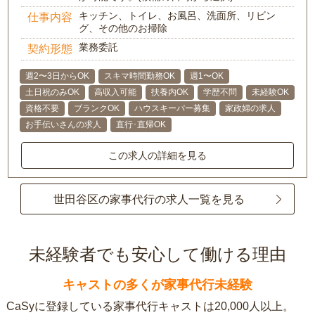
キッチン、トイレ、お風呂、洗面所、リビン
仕事内容
グ、その他のお掃除
業務委託
契約形態
週2〜3日からOK
スキマ時間勤務OK
週1〜OK
土日祝のみOK
高収入可能
扶養内OK
学歴不問
未経験OK
資格不要
ブランクOK
ハウスキーパー募集
家政婦の求人
お手伝いさんの求人
直行･直帰OK
この求人の詳細を見る
世田谷区の家事代行の求人一覧を見る
未経験者でも安心して働ける理由
キャストの多くが家事代行未経験
CaSyに登録している家事代行キャストは20,000人以上。