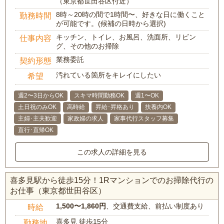
（東京都世田谷区付近）
8時～20時の間で1時間〜、好きな日に働くこと
勤務時間
が可能です。(候補の日時から選択)
キッチン、トイレ、お風呂、洗面所、リビン
仕事内容
グ、その他のお掃除
業務委託
契約形態
汚れている箇所をキレイにしたい
希望
週2〜3日からOK
スキマ時間勤務OK
週1〜OK
土日祝のみOK
高時給
昇給･昇格あり
扶養内OK
主婦･主夫歓迎
家政婦の求人
家事代行スタッフ募集
直行･直帰OK
この求人の詳細を見る
喜多見駅から徒歩15分！1Rマンションでのお掃除代行の
お仕事（東京都世田谷区）
1,500〜1,860円
、交通費支給、前払い制度あり
時給
喜多見 徒歩15分
勤務地