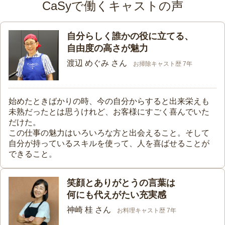
CaSyで働くキャストの声
自分らしく誰かの役に立てる、
自由度の高さが魅力
渡辺 めぐみ さん
お掃除キャスト歴 7年
始めたときばかりの時、今の自分からすると出来栄えも
未熟だったとは思うけれど、お客様にすごく喜んでいた
だけた。
この仕事の魅力はいろいろな方と出会えること。そして
自分が持っているスキルを使って、人を喜ばせることが
できること。
笑顔とありがとうの言葉は
何にも代えがたい充実感
神崎 桂 さん
お料理キャスト歴 7年