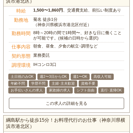
浜市港北区）
1,500〜1,860円
、交通費支給、前払い制度あり
時給
菊名 徒歩1分
勤務地
（神奈川県横浜市港北区付近）
8時～20時の間で1時間〜、好きな日に働くこと
勤務時間
が可能です。(候補の日時から選択)
朝食、昼食、夕食の献立･調理など
仕事内容
業務委託
契約形態
IHコンロ3口
調理環境
土日祝のみOK
週2〜3日からOK
週1〜OK
高収入可能
年齢不問
学歴不問
主婦･主夫歓迎
資格不要
お手伝いさんの求人
家政婦の求人
シフト自由
直行･直帰OK
この求人の詳細を見る
綱島駅から徒歩15分！お料理代行のお仕事（神奈川県横
浜市港北区）