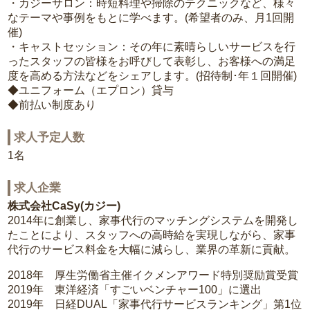
・カジーサロン：時短料理や掃除のテクニックなど、様々
なテーマや事例をもとに学べます。(希望者のみ、月1回開
催)
・キャストセッション：その年に素晴らしいサービスを行
ったスタッフの皆様をお呼びして表彰し、お客様への満足
度を高める方法などをシェアします。(招待制･年１回開催)
◆ユニフォーム（エプロン）貸与
◆前払い制度あり
求人予定人数
1名
求人企業
株式会社CaSy(カジー)
2014年に創業し、家事代行のマッチングシステムを開発し
たことにより、スタッフへの高時給を実現しながら、家事
代行のサービス料金を大幅に減らし、業界の革新に貢献。
2018年 厚生労働省主催イクメンアワード特別奨励賞受賞
2019年 東洋経済「すごいベンチャー100」に選出
2019年 日経DUAL「家事代行サービスランキング」第1位