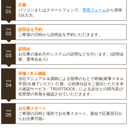
応募
step
パソコンまたはスマートフォンで、
専用フォーム
から簡単
01
1分入力。
説明会を予約
step
02
ご希望の日時から説明会を予約いただきます。
説明会
step
お仕事の進め方やシステムの説明などを行います。(説明会
03
後、選考会あり)
研修 / 本人確認
当社マニュアル＆講師による指導のもとで研修(家事スキル
step
学習)を修了いただいた後、公的身分証をご提出いただき本
04
人確認サービス「TRUSTDOCK」による反社との関与及び
犯罪歴の有無を確認させていただきます。
お仕事スタート
step
ご希望の日時と場所でお仕事スタート。最短で応募翌日か
05
らお仕事可能♪