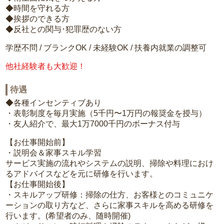
◆時間を守れる方
◆挨拶のできる方
◆反社との関与･犯罪歴のない方
学歴不問 / ブランクOK / 未経験OK / 扶養内就業の調整可
他社経験者も大歓迎！
待遇
◆各種インセンティブあり
・表彰制度を毎月実施（5千円〜1万円の報奨金を授与）
・友人紹介で、最大1万7000千円のボーナス付与
【お仕事開始前】
・説明会＆家事スキル学習
サービス実施の流れやシステムの説明、掃除や料理におけ
るアドバイスなどを元に研修を行います。
【お仕事開始後】
・スキルアップ研修：掃除の仕方、お客様とのコミュニケ
ーションの取り方など、さらに家事スキルを高める研修を
行います。(希望者のみ、随時開催)