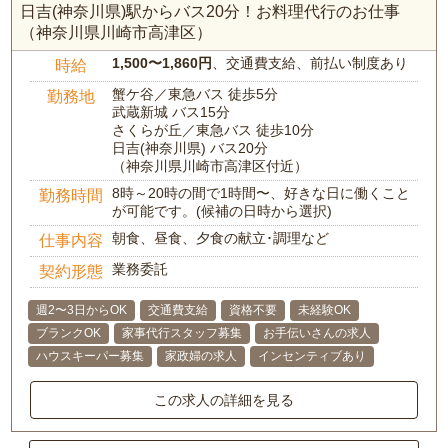
日吉(神奈川県)駅からバス20分！お料理代行のお仕事
（神奈川県川崎市高津区）
1,500〜1,860円
、交通費支給、前払い制度あり
時給
蟹ケ谷／東急バス 徒歩5分
勤務地
武蔵新城 バス15分
さくらが丘／東急バス 徒歩10分
日吉(神奈川県) バス20分
（神奈川県川崎市高津区付近）
8時～20時の間で1時間〜、好きな日に働くこと
勤務時間
が可能です。(候補の日時から選択)
朝食、昼食、夕食の献立･調理など
仕事内容
業務委託
契約形態
週2〜3日からOK
交通費支給
資格不要
未経験OK
ブランクOK
家事代行スタッフ募集
お手伝いさんの求人
ハウスキーパー募集
家政婦の求人
インセンティブあり
この求人の詳細を見る