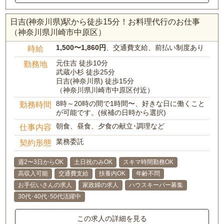
日吉(神奈川県)駅から徒歩15分！お料理代行のお仕事
（神奈川県川崎市中原区）
1,500〜1,860円
、交通費支給、前払い制度あり
時給
元住吉 徒歩10分
勤務地
武蔵小杉 徒歩25分
日吉(神奈川県) 徒歩15分
（神奈川県川崎市中原区付近）
8時～20時の間で1時間〜、好きな日に働くこと
勤務時間
が可能です。(候補の日時から選択)
朝食、昼食、夕食の献立･調理など
仕事内容
業務委託
契約形態
週2〜3日からOK
土日祝のみOK
スキマ時間勤務OK
高収入可能
交通費支給
扶養内OK
年齢不問
お手伝いさんの求人
家政婦の求人
ハウスキーパー募集
30代･40代･50代活躍中
この求人の詳細を見る