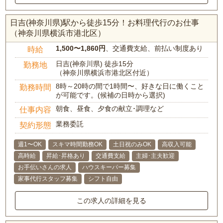
日吉(神奈川県)駅から徒歩15分！お料理代行のお仕事
（神奈川県横浜市港北区）
1,500〜1,860円
、交通費支給、前払い制度あり
時給
日吉(神奈川県) 徒歩15分
勤務地
（神奈川県横浜市港北区付近）
8時～20時の間で1時間〜、好きな日に働くこと
勤務時間
が可能です。(候補の日時から選択)
朝食、昼食、夕食の献立･調理など
仕事内容
業務委託
契約形態
週1〜OK
スキマ時間勤務OK
土日祝のみOK
高収入可能
高時給
昇給･昇格あり
交通費支給
主婦･主夫歓迎
お手伝いさんの求人
ハウスキーパー募集
家事代行スタッフ募集
シフト自由
この求人の詳細を見る