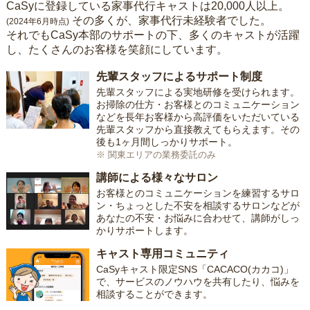
CaSyに登録している家事代行キャストは20,000人以上。
その多くが、家事代行未経験者でした。
(2024年6月時点)
それでもCaSy本部のサポートの下、多くのキャストが活躍
し、たくさんのお客様を笑顔にしています。
先輩スタッフによるサポート制度
先輩スタッフによる実地研修を受けられます。
お掃除の仕方・お客様とのコミュニケーション
などを長年お客様から高評価をいただいている
先輩スタッフから直接教えてもらえます。その
後も1ヶ月間しっかりサポート。
※ 関東エリアの業務委託のみ
講師による様々なサロン
お客様とのコミュニケーションを練習するサロ
ン・ちょっとした不安を相談するサロンなどが
あなたの不安・お悩みに合わせて、講師がしっ
かりサポートします。
キャスト専用コミュニティ
CaSyキャスト限定SNS「CACACO(カカコ)」
で、サービスのノウハウを共有したり、悩みを
相談することができます。