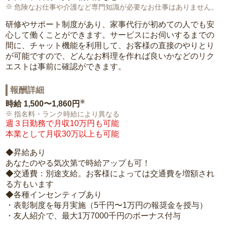
危険なお仕事や介護など専門知識が必要なお仕事はありません。
研修やサポート制度があり、家事代行が初めての人でも安
心して働くことができます。サービスにお伺いするまでの
間に、チャット機能を利用して、お客様の直接のやりとり
が可能ですので、どんなお料理を作れば良いかなどのリク
エストは事前に確認ができます。
報酬詳細
※
時給
1,500〜1,860円
指名料・ランク時給により異なる
週３日勤務で月収10万円も可能
本業として月収30万以上も可能
◆昇給あり
あなたのやる気次第で時給アップも可！
◆交通費：別途支給。お客様によっては交通費を増額され
る方もいます
◆各種インセンティブあり
・表彰制度を毎月実施（5千円〜1万円の報奨金を授与）
・友人紹介で、最大1万7000千円のボーナス付与