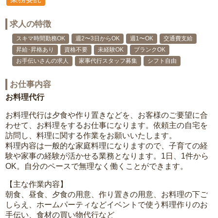
求人の特徴
スキマ時間勤務OK
週2〜3日からOK
週1〜OK
交通費支給
昇給･昇格あり
資格不要
未経験OK
ブランクOK
お手伝いさんの求人
家事代行スタッフ募集
シフト自由
お仕事内容
お料理代行
お料理代行は夕食や作り置きなどを、お客様のご要望に合
わせて、お料理をするお仕事になります。依頼主の自宅を
訪問し、料理に関する作業をお願いいたします。
料理内容は一般的な家庭料理になりますので、子育ての経
験や家事の経験が活かせる業務となります。1日、1件から
OK。自分のペースで無理なく働くことができます。
【主な作業内容】
朝食、昼食、夕食の用意、作り置きの用意、お料理の下ご
しらえ、ホームパーティなどイベントで使う料理作りのお
手伝い、食材の買い物代行など