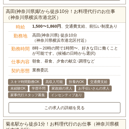
高田(神奈川県)駅から徒歩10分！お料理代行のお仕事
（神奈川県横浜市港北区）
1,500〜1,860円
、交通費支給、前払い制度あり
時給
高田(神奈川県) 徒歩10分
勤務地
（神奈川県横浜市港北区付近）
8時～20時の間で1時間〜、好きな日に働くこと
勤務時間
が可能です。(候補の日時から選択)
朝食、昼食、夕食の献立･調理など
仕事内容
業務委託
契約形態
スキマ時間勤務OK
高収入可能
扶養内OK
交通費支給
未経験OK
学歴不問
家政婦の求人
お手伝いさんの求人
家事代行スタッフ募集
インセンティブあり
この求人の詳細を見る
菊名駅から徒歩1分！お料理代行のお仕事（神奈川県横