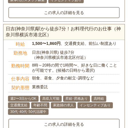
家事代行スタッフ募集
インセンティブあり
この求人の詳細を見る
日吉(神奈川県)駅から徒歩7分！お料理代行のお仕事（神
奈川県横浜市港北区）
1,500〜1,860円
、交通費支給、前払い制度あり
時給
日吉(神奈川県) 徒歩7分
勤務地
（神奈川県横浜市港北区付近）
8時～20時の間で1時間〜、好きな日に働くこと
勤務時間
が可能です。(候補の日時から選択)
朝食、昼食、夕食の献立･調理など
仕事内容
業務委託
契約形態
週2〜3日からOK
高収入可能
昇給･昇格あり
高時給
交通費支給
年齢不問
家政婦の求人
インセンティブあり
30代･40代･50代活躍中
この求人の詳細を見る