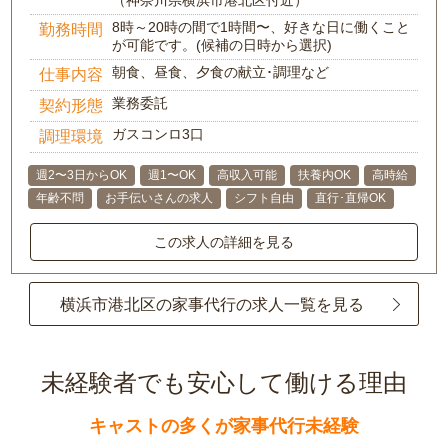
（神奈川県横浜市港北区付近）
8時～20時の間で1時間〜、好きな日に働くこと
勤務時間
が可能です。(候補の日時から選択)
朝食、昼食、夕食の献立･調理など
仕事内容
業務委託
契約形態
ガスコンロ3口
調理環境
週2〜3日からOK
週1〜OK
高収入可能
扶養内OK
高時給
年齢不問
お手伝いさんの求人
シフト自由
直行･直帰OK
この求人の詳細を見る
横浜市港北区の家事代行の求人一覧を見る
未経験者でも安心して働ける理由
キャストの多くが家事代行未経験