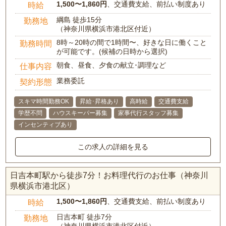
1,500〜1,860円
、交通費支給、前払い制度あり
時給
綱島 徒歩15分
勤務地
（神奈川県横浜市港北区付近）
8時～20時の間で1時間〜、好きな日に働くこと
勤務時間
が可能です。(候補の日時から選択)
朝食、昼食、夕食の献立･調理など
仕事内容
業務委託
契約形態
スキマ時間勤務OK
昇給･昇格あり
高時給
交通費支給
学歴不問
ハウスキーパー募集
家事代行スタッフ募集
インセンティブあり
この求人の詳細を見る
日吉本町駅から徒歩7分！お料理代行のお仕事（神奈川
県横浜市港北区）
1,500〜1,860円
、交通費支給、前払い制度あり
時給
日吉本町 徒歩7分
勤務地