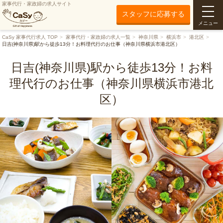
家事代行・家政婦の求人サイト
スタッフに応募する
メニュー
CaSy 家事代行求人 TOP
家事代行・家政婦の求人一覧
神奈川県
横浜市
港北区
日吉(神奈川県)駅から徒歩13分！お料理代行のお仕事（神奈川県横浜市港北区）
日吉(神奈川県)駅から徒歩13分！お料
理代行のお仕事（神奈川県横浜市港北
区）