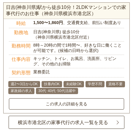
日吉(神奈川県)駅から徒歩10分！2LDKマンションでの家
事代行のお仕事（神奈川県横浜市港北区）
1,500〜1,860円
、交通費支給、前払い制度あり
時給
日吉(神奈川県) 徒歩10分
勤務地
（神奈川県横浜市港北区付近）
8時～20時の間で1時間〜、好きな日に働くこと
勤務時間
が可能です。(候補の日時から選択)
キッチン、トイレ、お風呂、洗面所、リビン
仕事内容
グ、その他のお掃除
業務委託
契約形態
週2〜3日からOK
扶養内OK
未経験OK
学歴不問
資格不要
家政婦の求人
30代･40代･50代活躍中
この求人の詳細を見る
横浜市港北区の家事代行の求人一覧を見る