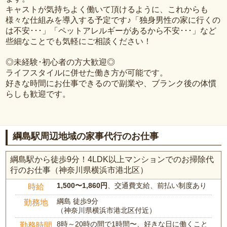
キャストが気持ちよく働いて頂けるように、これからも
様々な仕組みを導入する予定です♪「独身男性の家に行くの
は不安･･･」「ペットアレルギーがあるから不安･･･」など
些細なことでも気軽にご相談ください！
◎未経験･初心者の方大歓迎◎
ライフスタイルに併せた働き方が可能です。
好きな時間にお仕事できるので副業や、ブランク後の体慣
らしも歓迎です。
綱島駅周辺地域の家事代行のお仕事
綱島駅から徒歩9分！4LDK以上マンションでのお掃除代
行のお仕事（神奈川県横浜市港北区）
1,500〜1,860円
、交通費支給、前払い制度あり
時給
綱島 徒歩9分
勤務地
（神奈川県横浜市港北区付近）
8時～20時の間で1時間〜、好きな日に働くこと
勤務時間