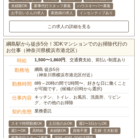
未経験OK
家事代行スタッフ募集
ハウスキーパー募集
お手伝いさんの求人
家政婦の求人
インセンティブあり
この求人の詳細を見る
綱島駅から徒歩5分！3DKマンションでのお掃除代行の
お仕事（神奈川県横浜市港北区）
1,500〜1,860円
、交通費支給、前払い制度あり
時給
綱島 徒歩5分
勤務地
（神奈川県横浜市港北区付近）
8時～20時の間で1時間〜、好きな日に働くこと
勤務時間
が可能です。(候補の日時から選択)
キッチン、トイレ、お風呂、洗面所、リビン
仕事内容
グ、その他のお掃除
業務委託
契約形態
スキマ時間勤務OK
土日祝のみOK
週2〜3日からOK
週1〜OK
高時給
未経験OK
資格不要
主婦･主夫歓迎
家事代行スタッフ募集
30代･40代･50代活躍中