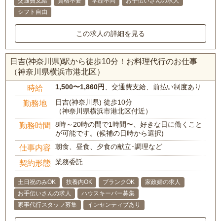
交通費支給
資格不要
学歴不問
お手伝いさんの求人
シフト自由
この求人の詳細を見る
日吉(神奈川県)駅から徒歩10分！お料理代行のお仕事
（神奈川県横浜市港北区）
1,500〜1,860円
、交通費支給、前払い制度あり
時給
日吉(神奈川県) 徒歩10分
勤務地
（神奈川県横浜市港北区付近）
8時～20時の間で1時間〜、好きな日に働くこと
勤務時間
が可能です。(候補の日時から選択)
朝食、昼食、夕食の献立･調理など
仕事内容
業務委託
契約形態
土日祝のみOK
扶養内OK
ブランクOK
家政婦の求人
お手伝いさんの求人
ハウスキーパー募集
家事代行スタッフ募集
インセンティブあり