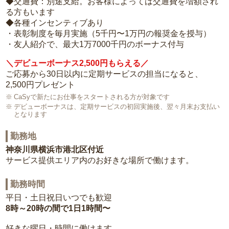
◆交通費：別途支給。お客様によっては交通費を増額され
る方もいます
◆各種インセンティブあり
・表彰制度を毎月実施（5千円〜1万円の報奨金を授与）
・友人紹介で、最大1万7000千円のボーナス付与
＼デビューボーナス2,500円もらえる／
ご応募から30日以内に定期サービスの担当になると、
2,500円プレゼント
CaSyで新たにお仕事をスタートされる方が対象です
デビューボーナスは、定期サービスの初回実施後、翌々月末お支払い
となります
勤務地
神奈川県横浜市港北区付近
サービス提供エリア内のお好きな場所で働けます。
勤務時間
平日・土日祝日いつでも歓迎
8時～20時の間で1日1時間〜
好きな曜日・時間に働けます