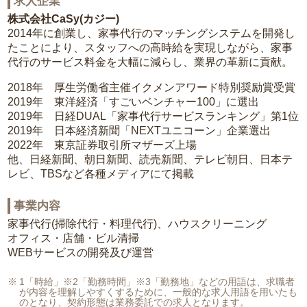
求人企業
株式会社CaSy(カジー)
2014年に創業し、家事代行のマッチングシステムを開発し
たことにより、スタッフへの高時給を実現しながら、家事
代行のサービス料金を大幅に減らし、業界の革新に貢献。
2018年 厚生労働省主催イクメンアワード特別奨励賞受賞
2019年 東洋経済「すごいベンチャー100」に選出
2019年 日経DUAL「家事代行サービスランキング」第1位
2019年 日本経済新聞「NEXTユニコーン」企業選出
2022年 東京証券取引所マザーズ上場
他、日経新聞、朝日新聞、読売新聞、テレビ朝日、日本テ
レビ、TBSなど各種メディアにて掲載
事業内容
家事代行(掃除代行・料理代行)、ハウスクリーニング
オフィス・店舗・ビル清掃
WEBサービスの開発及び運営
1「時給」※2「勤務時間」※3「勤務地」などの用語は、求職者
が内容を理解しやすくするために、一般的な求人用語を用いたも
のとなり、契約形態は業務委託での求人となります。