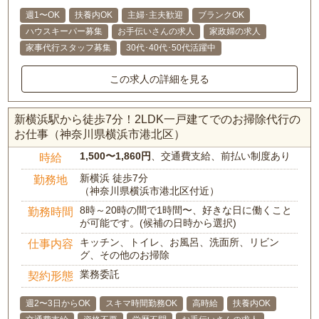
週1〜OK
扶養内OK
主婦･主夫歓迎
ブランクOK
ハウスキーパー募集
お手伝いさんの求人
家政婦の求人
家事代行スタッフ募集
30代･40代･50代活躍中
この求人の詳細を見る
新横浜駅から徒歩7分！2LDK一戸建てでのお掃除代行の
お仕事（神奈川県横浜市港北区）
1,500〜1,860円
、交通費支給、前払い制度あり
時給
新横浜 徒歩7分
勤務地
（神奈川県横浜市港北区付近）
8時～20時の間で1時間〜、好きな日に働くこと
勤務時間
が可能です。(候補の日時から選択)
キッチン、トイレ、お風呂、洗面所、リビン
仕事内容
グ、その他のお掃除
業務委託
契約形態
週2〜3日からOK
スキマ時間勤務OK
高時給
扶養内OK