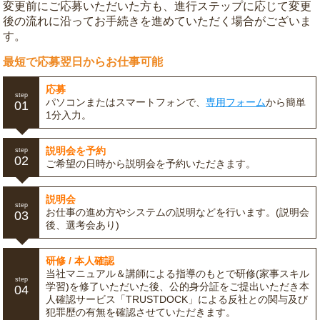
変更前にご応募いただいた方も、進行ステップに応じて変更
後の流れに沿ってお手続きを進めていただく場合がございま
す。
最短で応募翌日からお仕事可能
応募
step
パソコンまたはスマートフォンで、
専用フォーム
から簡単
01
1分入力。
説明会を予約
step
02
ご希望の日時から説明会を予約いただきます。
説明会
step
お仕事の進め方やシステムの説明などを行います。(説明会
03
後、選考会あり)
研修 / 本人確認
当社マニュアル＆講師による指導のもとで研修(家事スキル
step
学習)を修了いただいた後、公的身分証をご提出いただき本
04
人確認サービス「TRUSTDOCK」による反社との関与及び
犯罪歴の有無を確認させていただきます。