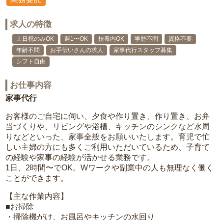
求人の特徴
土日祝のみOK
週1〜OK
扶養内OK
学歴不問
資格不要
年齢不問
お手伝いさんの求人
家事代行スタッフ募集
シフト自由
お仕事内容
家事代行
お客様のご自宅に伺い、夕食や作り置き、作り置き、お弁
当づくりや、リビングや浴槽、キッチンのシンクなど水周
りなどといった、家事全般をお願いいたします。育児で忙
しい主婦の方にも多くご利用いただいているため、子育て
の経験や家事の経験が活かせる業務です。
1日、2時間〜でOK。Wワークや副業中の人も無理なく働く
ことができます。
【主な作業内容】
■お掃除
・掃除機がけ、お風呂やキッチンの水回り