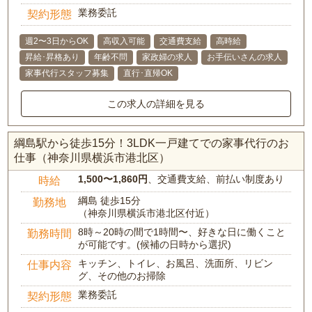
業務委託
契約形態
週2〜3日からOK
高収入可能
交通費支給
高時給
昇給･昇格あり
年齢不問
家政婦の求人
お手伝いさんの求人
家事代行スタッフ募集
直行･直帰OK
この求人の詳細を見る
綱島駅から徒歩15分！3LDK一戸建てでの家事代行のお
仕事（神奈川県横浜市港北区）
1,500〜1,860円
、交通費支給、前払い制度あり
時給
綱島 徒歩15分
勤務地
（神奈川県横浜市港北区付近）
8時～20時の間で1時間〜、好きな日に働くこと
勤務時間
が可能です。(候補の日時から選択)
キッチン、トイレ、お風呂、洗面所、リビン
仕事内容
グ、その他のお掃除
業務委託
契約形態