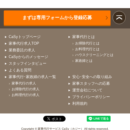
まずは専用フォームから登録応募
CaSyトップページ
家事代行とは
家事代行求人TOP
お掃除代行とは
お料理代行とは
業務委託の求人
ハウスクリーニングとは
CaSyからのメッセージ
家政婦とは
スタッフインタビュー
よくある質問
家事代行･家政婦の求人一覧
安心･安全への取り組み
家事代行の求人
家事スタッフへの応募
お掃除代行の求人
運営会社について
お料理代行の求人
プライバシーポリシー
利用規約
Copyright © 家事代行サービス CaSy（カジー） All rights reserved.