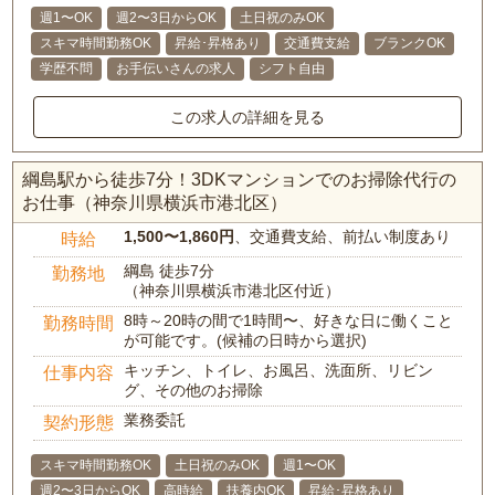
週1〜OK
週2〜3日からOK
土日祝のみOK
スキマ時間勤務OK
昇給･昇格あり
交通費支給
ブランクOK
学歴不問
お手伝いさんの求人
シフト自由
この求人の詳細を見る
綱島駅から徒歩7分！3DKマンションでのお掃除代行の
お仕事（神奈川県横浜市港北区）
1,500〜1,860円
、交通費支給、前払い制度あり
時給
綱島 徒歩7分
勤務地
（神奈川県横浜市港北区付近）
8時～20時の間で1時間〜、好きな日に働くこと
勤務時間
が可能です。(候補の日時から選択)
キッチン、トイレ、お風呂、洗面所、リビン
仕事内容
グ、その他のお掃除
業務委託
契約形態
スキマ時間勤務OK
土日祝のみOK
週1〜OK
週2〜3日からOK
高時給
扶養内OK
昇給･昇格あり