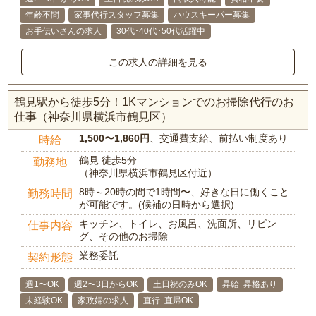
年齢不問
家事代行スタッフ募集
ハウスキーパー募集
お手伝いさんの求人
30代･40代･50代活躍中
この求人の詳細を見る
鶴見駅から徒歩5分！1Kマンションでのお掃除代行のお
仕事（神奈川県横浜市鶴見区）
1,500〜1,860円
、交通費支給、前払い制度あり
時給
鶴見 徒歩5分
勤務地
（神奈川県横浜市鶴見区付近）
8時～20時の間で1時間〜、好きな日に働くこと
勤務時間
が可能です。(候補の日時から選択)
キッチン、トイレ、お風呂、洗面所、リビン
仕事内容
グ、その他のお掃除
業務委託
契約形態
週1〜OK
週2〜3日からOK
土日祝のみOK
昇給･昇格あり
未経験OK
家政婦の求人
直行･直帰OK