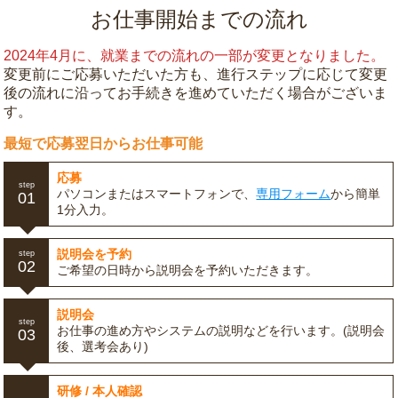
お仕事開始までの流れ
2024年4月に、就業までの流れの一部が変更となりました。
変更前にご応募いただいた方も、進行ステップに応じて変更
後の流れに沿ってお手続きを進めていただく場合がございま
す。
最短で応募翌日からお仕事可能
応募
step
パソコンまたはスマートフォンで、
専用フォーム
から簡単
01
1分入力。
説明会を予約
step
02
ご希望の日時から説明会を予約いただきます。
説明会
step
お仕事の進め方やシステムの説明などを行います。(説明会
03
後、選考会あり)
研修 / 本人確認