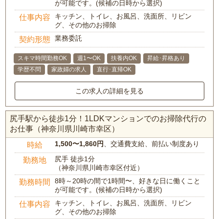
が可能です。(候補の日時から選択)
キッチン、トイレ、お風呂、洗面所、リビン
仕事内容
グ、その他のお掃除
業務委託
契約形態
スキマ時間勤務OK
週1〜OK
扶養内OK
昇給･昇格あり
学歴不問
家政婦の求人
直行･直帰OK
この求人の詳細を見る
尻手駅から徒歩1分！1LDKマンションでのお掃除代行の
お仕事（神奈川県川崎市幸区）
1,500〜1,860円
、交通費支給、前払い制度あり
時給
尻手 徒歩1分
勤務地
（神奈川県川崎市幸区付近）
8時～20時の間で1時間〜、好きな日に働くこと
勤務時間
が可能です。(候補の日時から選択)
キッチン、トイレ、お風呂、洗面所、リビン
仕事内容
グ、その他のお掃除