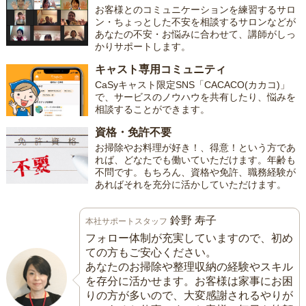
お客様とのコミュニケーションを練習するサロ
ン・ちょっとした不安を相談するサロンなどが
あなたの不安・お悩みに合わせて、講師がしっ
かりサポートします。
キャスト専用コミュニティ
CaSyキャスト限定SNS「CACACO(カカコ)」
で、サービスのノウハウを共有したり、悩みを
相談することができます。
資格・免許不要
お掃除やお料理が好き！、得意！という方であ
れば、どなたでも働いていただけます。年齢も
不問です。もちろん、資格や免許、職務経験が
あればそれを充分に活かしていただけます。
鈴野 寿子
本社サポートスタッフ
フォロー体制が充実していますので、初め
ての方もご安心ください。
あなたのお掃除や整理収納の経験やスキル
を存分に活かせます。お客様は家事にお困
りの方が多いので、大変感謝されるやりが