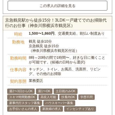
この求人の詳細を見る
京急鶴見駅から徒歩15分！3LDK一戸建てでのお掃除代
行のお仕事（神奈川県横浜市鶴見区）
1,500〜1,860円
、交通費支給、前払い制度あり
時給
鶴見 徒歩10分
勤務地
京急鶴見 徒歩15分
（神奈川県横浜市鶴見区付近）
8時～20時の間で1時間〜、好きな日に働くこと
勤務時間
が可能です。(候補の日時から選択)
キッチン、トイレ、お風呂、洗面所、リビン
仕事内容
グ、その他のお掃除
業務委託
契約形態
週2〜3日からOK
週1〜OK
土日祝のみOK
スキマ時間勤務OK
高収入可能
扶養内OK
学歴不問
家事代行スタッフ募集
ハウスキーパー募集
お手伝いさんの求人
家政婦の求人
インセンティブあり