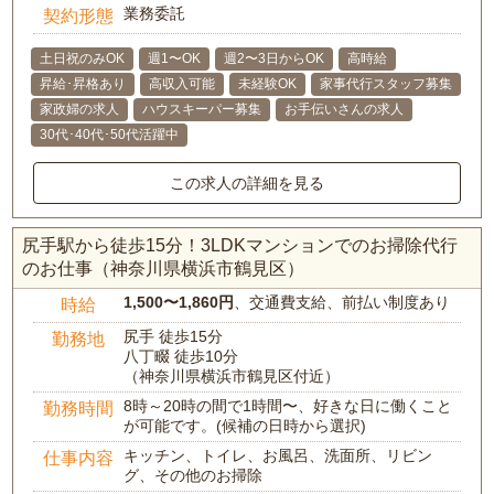
業務委託
契約形態
土日祝のみOK
週1〜OK
週2〜3日からOK
高時給
昇給･昇格あり
高収入可能
未経験OK
家事代行スタッフ募集
家政婦の求人
ハウスキーパー募集
お手伝いさんの求人
30代･40代･50代活躍中
この求人の詳細を見る
尻手駅から徒歩15分！3LDKマンションでのお掃除代行
のお仕事（神奈川県横浜市鶴見区）
1,500〜1,860円
、交通費支給、前払い制度あり
時給
尻手 徒歩15分
勤務地
八丁畷 徒歩10分
（神奈川県横浜市鶴見区付近）
8時～20時の間で1時間〜、好きな日に働くこと
勤務時間
が可能です。(候補の日時から選択)
キッチン、トイレ、お風呂、洗面所、リビン
仕事内容
グ、その他のお掃除