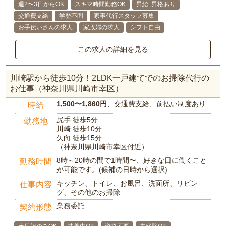
週2〜3日からOK
スキマ時間勤務OK
昇給･昇格あり
交通費支給
学歴不問
家事代行スタッフ募集
お手伝いさんの求人
家政婦の求人
シフト自由
この求人の詳細を見る
川崎駅から徒歩10分！2LDK一戸建てでのお掃除代行の
お仕事（神奈川県川崎市幸区）
1,500〜1,860円
、交通費支給、前払い制度あり
時給
尻手 徒歩5分
勤務地
川崎 徒歩10分
矢向 徒歩15分
（神奈川県川崎市幸区付近）
8時～20時の間で1時間〜、好きな日に働くこと
勤務時間
が可能です。(候補の日時から選択)
キッチン、トイレ、お風呂、洗面所、リビン
仕事内容
グ、その他のお掃除
業務委託
契約形態