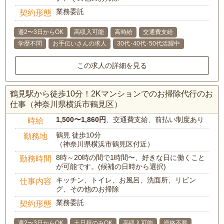
業務委託
契約形態
週2〜3日からOK
高収入可能
高時給
交通費支給
学歴不問
お手伝いさんの求人
30代･40代･50代活躍中
この求人の詳細を見る
鶴見駅から徒歩10分！2Kマンションでのお掃除代行のお
仕事（神奈川県横浜市鶴見区）
1,500〜1,860円
、交通費支給、前払い制度あり
時給
鶴見 徒歩10分
勤務地
（神奈川県横浜市鶴見区付近）
8時～20時の間で1時間〜、好きな日に働くこと
勤務時間
が可能です。(候補の日時から選択)
キッチン、トイレ、お風呂、洗面所、リビン
仕事内容
グ、その他のお掃除
業務委託
契約形態
週2〜3日からOK
土日祝のみOK
高収入可能
資格不要