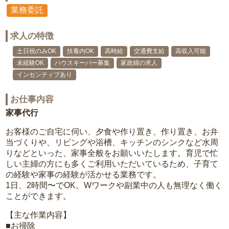
業務委託
求人の特徴
土日祝のみOK
扶養内OK
高時給
交通費支給
高収入可能
未経験OK
ハウスキーパー募集
家政婦の求人
インセンティブあり
お仕事内容
家事代行
お客様のご自宅に伺い、夕食や作り置き、作り置き、お弁
当づくりや、リビングや浴槽、キッチンのシンクなど水周
りなどといった、家事全般をお願いいたします。育児で忙
しい主婦の方にも多くご利用いただいているため、子育て
の経験や家事の経験が活かせる業務です。
1日、2時間〜でOK。Wワークや副業中の人も無理なく働く
ことができます。
【主な作業内容】
■お掃除