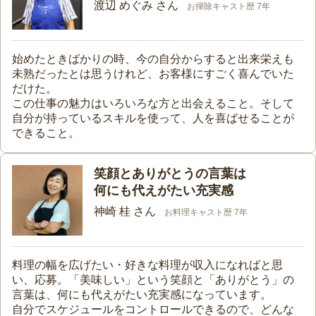
渡辺 めぐみ さん
お掃除キャスト歴 7年
始めたときばかりの時、今の自分からすると出来栄えも
未熟だったとは思うけれど、お客様にすごく喜んでいた
だけた。
この仕事の魅力はいろいろな方と出会えること。そして
自分が持っているスキルを使って、人を喜ばせることが
できること。
笑顔とありがとうの言葉は
何にも代えがたい充実感
神崎 桂 さん
お料理キャスト歴 7年
料理の幅を広げたい・好きな料理が収入になればと思
い、応募。「美味しい」という笑顔と「ありがとう」の
言葉は、何にも代えがたい充実感になっています。
自分でスケジュールをコントロールできるので、どんな