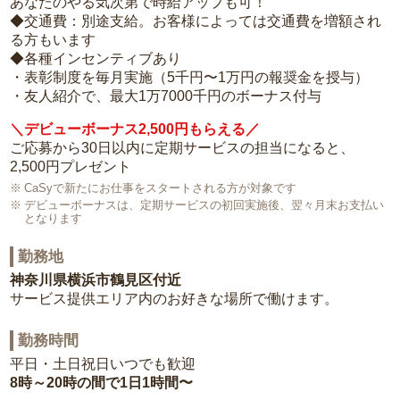
あなたのやる気次第で時給アップも可！
◆交通費：別途支給。お客様によっては交通費を増額され
る方もいます
◆各種インセンティブあり
・表彰制度を毎月実施（5千円〜1万円の報奨金を授与）
・友人紹介で、最大1万7000千円のボーナス付与
＼デビューボーナス2,500円もらえる／
ご応募から30日以内に定期サービスの担当になると、
2,500円プレゼント
CaSyで新たにお仕事をスタートされる方が対象です
デビューボーナスは、定期サービスの初回実施後、翌々月末お支払い
となります
勤務地
神奈川県横浜市鶴見区付近
サービス提供エリア内のお好きな場所で働けます。
勤務時間
平日・土日祝日いつでも歓迎
8時～20時の間で1日1時間〜