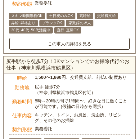
業務委託
契約形態
スキマ時間勤務OK
土日祝のみOK
高時給
交通費支給
昇給･昇格あり
ブランクOK
家政婦の求人
30代･40代･50代活躍中
直行･直帰OK
この求人の詳細を見る
尻手駅から徒歩7分！1Kマンションでのお掃除代行のお
仕事（神奈川県横浜市鶴見区）
1,500〜1,860円
、交通費支給、前払い制度あり
時給
尻手 徒歩7分
勤務地
（神奈川県横浜市鶴見区付近）
8時～20時の間で1時間〜、好きな日に働くこと
勤務時間
が可能です。(候補の日時から選択)
キッチン、トイレ、お風呂、洗面所、リビン
仕事内容
グ、その他のお掃除
業務委託
契約形態