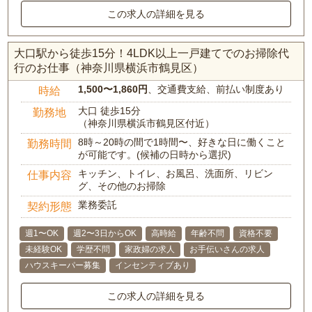
この求人の詳細を見る
大口駅から徒歩15分！4LDK以上一戸建てでのお掃除代
行のお仕事（神奈川県横浜市鶴見区）
1,500〜1,860円
、交通費支給、前払い制度あり
時給
大口 徒歩15分
勤務地
（神奈川県横浜市鶴見区付近）
8時～20時の間で1時間〜、好きな日に働くこと
勤務時間
が可能です。(候補の日時から選択)
キッチン、トイレ、お風呂、洗面所、リビン
仕事内容
グ、その他のお掃除
業務委託
契約形態
週1〜OK
週2〜3日からOK
高時給
年齢不問
資格不要
未経験OK
学歴不問
家政婦の求人
お手伝いさんの求人
ハウスキーパー募集
インセンティブあり
この求人の詳細を見る