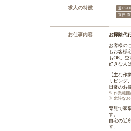
求人の特徴
週1〜O
直行･直
お仕事内容
お掃除代
お客様の
もお客様
もOK。
好きな人
【主な作
リビング
日常のお
作業範囲
危険なお
育児で家
す。
自宅の近
す。