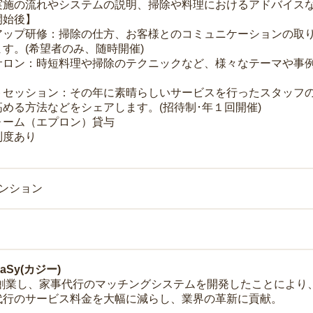
実施の流れやシステムの説明、掃除や料理におけるアドバイス
開始後】
アップ研修：掃除の仕方、お客様とのコミュニケーションの取
す。(希望者のみ、随時開催)
サロン：時短料理や掃除のテクニックなど、様々なテーマや事例
トセッション：その年に素晴らしいサービスを行ったスタッフ
める方法などをシェアします。(招待制･年１回開催)
ォーム（エプロン）貸与
制度あり
マンション
Sy(カジー)
年に創業し、家事代行のマッチングシステムを開発したことによ
代行のサービス料金を大幅に減らし、業界の革新に貢献。