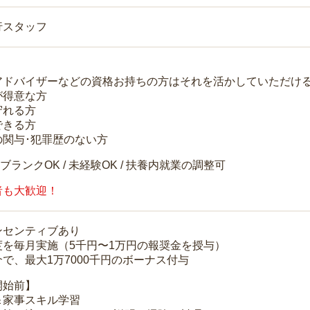
行スタッフ
アドバイザーなどの資格お持ちの方はそれを活かしていただけ
が得意な方
守れる方
できる方
の関与･犯罪歴のない方
 ブランクOK / 未経験OK / 扶養内就業の調整可
者も大歓迎！
ンセンティブあり
度を毎月実施（5千円〜1万円の報奨金を授与）
で、最大1万7000千円のボーナス付与
開始前】
＆家事スキル学習