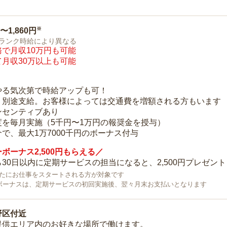
※
0〜1,860円
ランク時給により異なる
で月収10万円も可能
月収30万以上も可能
り
やる気次第で時給アップも可！
：別途支給。お客様によっては交通費を増額される方もいます
ンセンティブあり
度を毎月実施（5千円〜1万円の報奨金を授与）
で、最大1万7000千円のボーナス付与
ボーナス2,500円もらえる／
30日以内に定期サービスの担当になると、2,500円プレゼント
で新たにお仕事をスタートされる方が対象です
ボーナスは、定期サービスの初回実施後、翌々月末お支払いとなります
野区付近
提供エリア内のお好きな場所で働けます。