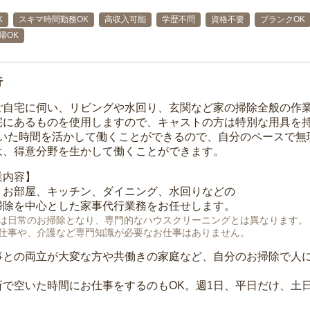
K
スキマ時間勤務OK
高収入可能
学歴不問
資格不要
ブランクOK
帰OK
行
ご自宅に伺い、リビングや水回り、玄関など家の掃除全般の作
宅にあるものを使用しますので、キャストの方は特別な用具を持
空いた時間を活かして働くことができるので、自分のペースで無
は、得意分野を生かして働くことができます。
業内容】
、お部屋、キッチン、ダイニング、水回りなどの
掃除を中心とした家事代行業務をお任せします。
は日常のお掃除となり、専門的なハウスクリーニングとは異なります。
仕事や、介護など専門知識が必要なお仕事はありません。
事との両立が大変な方や共働きの家庭など、自分のお掃除で人
所で空いた時間にお仕事をするのもOK。週1日、平日だけ、土