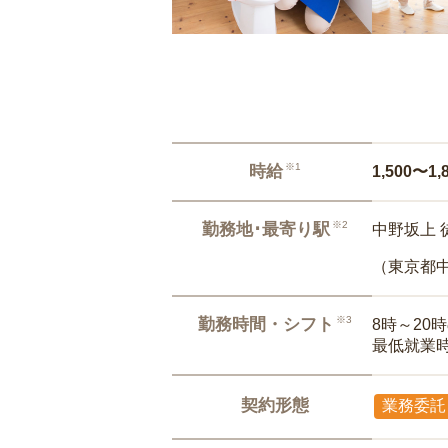
※1
時給
1,500〜1,
※2
勤務地･最寄り駅
中野坂上 
（東京都
※3
勤務時間・シフト
8時～20
最低就業
契約形態
業務委託