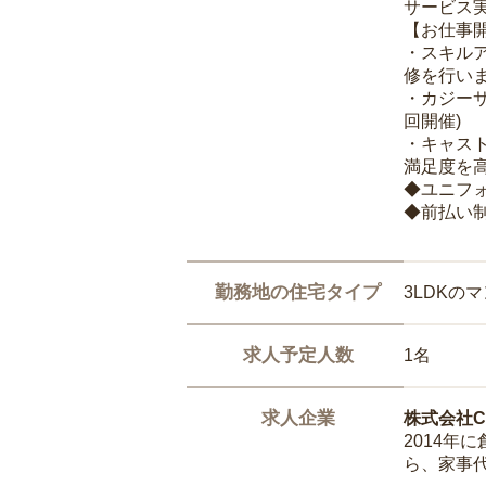
サービス
【お仕事
・スキル
修を行いま
・カジー
回開催)
・キャス
満足度を高
◆ユニフ
◆前払い
勤務地の住宅タイプ
3LDKの
求人予定人数
1名
求人企業
株式会社Ca
2014
ら、家事