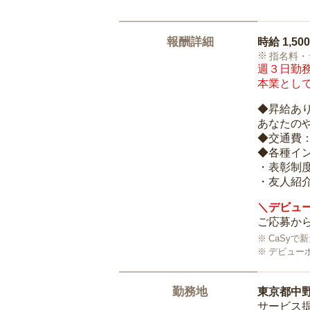
報酬詳細
時給
1,50
指名料・
週３日勤務
本業として
◆昇給あ
あなたの
◆交通費
◆各種イ
・表彰制
・友人紹介
＼デビュー
ご応募から
CaSy
デビュー
勤務地
東京都中
サービス