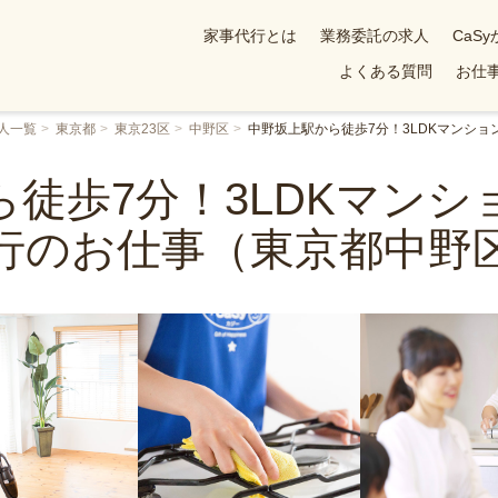
家事代行とは
業務委託の求人
CaS
よくある質問
お仕事
人一覧
東京都
東京23区
中野区
中野坂上駅から徒歩7分！3LDKマンシ
徒歩7分！3LDKマン
行のお仕事（東京都中野