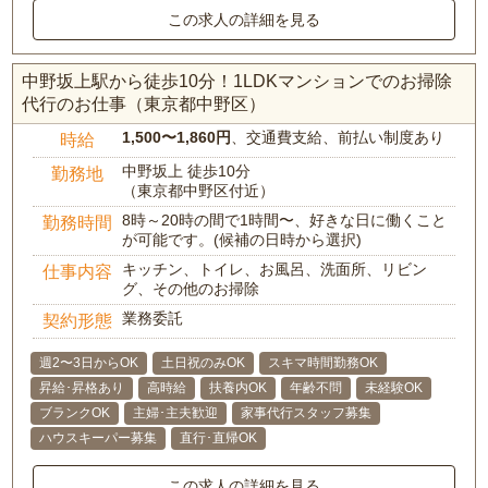
この求人の詳細を見る
中野坂上駅から徒歩10分！1LDKマンションでのお掃除
代行のお仕事（東京都中野区）
1,500〜1,860円
、交通費支給、前払い制度あり
時給
中野坂上 徒歩10分
勤務地
（東京都中野区付近）
8時～20時の間で1時間〜、好きな日に働くこと
勤務時間
が可能です。(候補の日時から選択)
キッチン、トイレ、お風呂、洗面所、リビン
仕事内容
グ、その他のお掃除
業務委託
契約形態
週2〜3日からOK
土日祝のみOK
スキマ時間勤務OK
昇給･昇格あり
高時給
扶養内OK
年齢不問
未経験OK
ブランクOK
主婦･主夫歓迎
家事代行スタッフ募集
ハウスキーパー募集
直行･直帰OK
この求人の詳細を見る