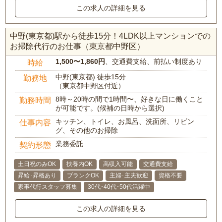
この求人の詳細を見る
中野(東京都)駅から徒歩15分！4LDK以上マンションでの
お掃除代行のお仕事（東京都中野区）
1,500〜1,860円
、交通費支給、前払い制度あり
時給
中野(東京都) 徒歩15分
勤務地
（東京都中野区付近）
8時～20時の間で1時間〜、好きな日に働くこと
勤務時間
が可能です。(候補の日時から選択)
キッチン、トイレ、お風呂、洗面所、リビン
仕事内容
グ、その他のお掃除
業務委託
契約形態
土日祝のみOK
扶養内OK
高収入可能
交通費支給
昇給･昇格あり
ブランクOK
主婦･主夫歓迎
資格不要
家事代行スタッフ募集
30代･40代･50代活躍中
この求人の詳細を見る