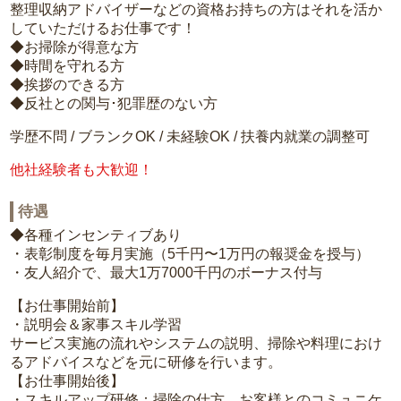
整理収納アドバイザーなどの資格お持ちの方はそれを活か
していただけるお仕事です！
◆お掃除が得意な方
◆時間を守れる方
◆挨拶のできる方
◆反社との関与･犯罪歴のない方
学歴不問 / ブランクOK / 未経験OK / 扶養内就業の調整可
他社経験者も大歓迎！
待遇
◆各種インセンティブあり
・表彰制度を毎月実施（5千円〜1万円の報奨金を授与）
・友人紹介で、最大1万7000千円のボーナス付与
【お仕事開始前】
・説明会＆家事スキル学習
サービス実施の流れやシステムの説明、掃除や料理におけ
るアドバイスなどを元に研修を行います。
【お仕事開始後】
・スキルアップ研修：掃除の仕方、お客様とのコミュニケ