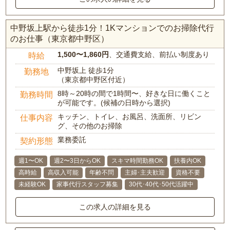
中野坂上駅から徒歩1分！1Kマンションでのお掃除代行
のお仕事（東京都中野区）
1,500〜1,860円
、交通費支給、前払い制度あり
時給
中野坂上 徒歩1分
勤務地
（東京都中野区付近）
8時～20時の間で1時間〜、好きな日に働くこと
勤務時間
が可能です。(候補の日時から選択)
キッチン、トイレ、お風呂、洗面所、リビン
仕事内容
グ、その他のお掃除
業務委託
契約形態
週1〜OK
週2〜3日からOK
スキマ時間勤務OK
扶養内OK
高時給
高収入可能
年齢不問
主婦･主夫歓迎
資格不要
未経験OK
家事代行スタッフ募集
30代･40代･50代活躍中
この求人の詳細を見る