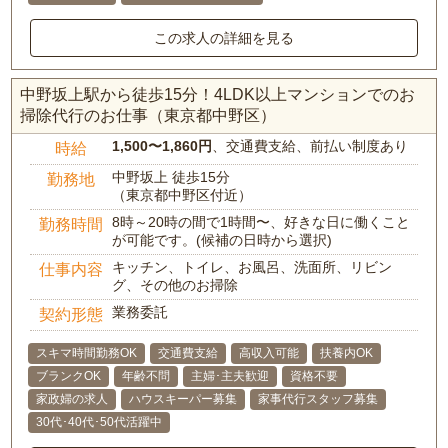
この求人の詳細を見る
中野坂上駅から徒歩15分！4LDK以上マンションでのお
掃除代行のお仕事（東京都中野区）
1,500〜1,860円
、交通費支給、前払い制度あり
時給
中野坂上 徒歩15分
勤務地
（東京都中野区付近）
8時～20時の間で1時間〜、好きな日に働くこと
勤務時間
が可能です。(候補の日時から選択)
キッチン、トイレ、お風呂、洗面所、リビン
仕事内容
グ、その他のお掃除
業務委託
契約形態
スキマ時間勤務OK
交通費支給
高収入可能
扶養内OK
ブランクOK
年齢不問
主婦･主夫歓迎
資格不要
家政婦の求人
ハウスキーパー募集
家事代行スタッフ募集
30代･40代･50代活躍中