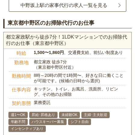
中野坂上駅の家事代行の求人一覧を見る
東京都中野区のお掃除代行のお仕事
都立家政駅から徒歩7分！1LDKマンションでのお掃除代
行のお仕事（東京都中野区）
1,500〜1,860円
、交通費支給、前払い制度あり
時給
都立家政 徒歩7分
勤務地
（東京都中野区付近）
8時～20時の間で1時間〜、好きな日に働くこと
勤務時間
が可能です。(候補の日時から選択)
キッチン、トイレ、お風呂、洗面所、リビン
仕事内容
グ、その他のお掃除
業務委託
契約形態
週1〜OK
昇給･昇格あり
未経験OK
主婦･主夫歓迎
年齢不問
ハウスキーパー募集
シフト自由
インセンティブあり