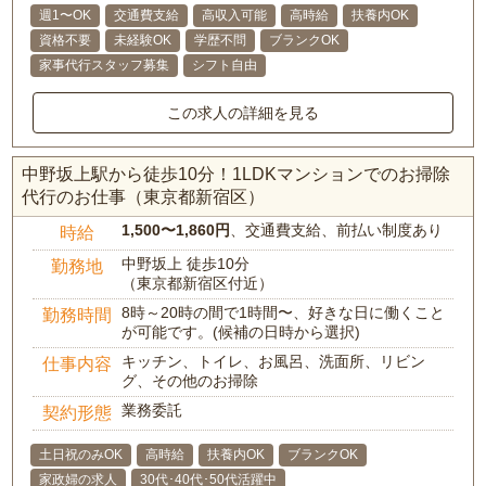
週1〜OK
交通費支給
高収入可能
高時給
扶養内OK
資格不要
未経験OK
学歴不問
ブランクOK
家事代行スタッフ募集
シフト自由
この求人の詳細を見る
中野坂上駅から徒歩10分！1LDKマンションでのお掃除
代行のお仕事（東京都新宿区）
1,500〜1,860円
、交通費支給、前払い制度あり
時給
中野坂上 徒歩10分
勤務地
（東京都新宿区付近）
8時～20時の間で1時間〜、好きな日に働くこと
勤務時間
が可能です。(候補の日時から選択)
キッチン、トイレ、お風呂、洗面所、リビン
仕事内容
グ、その他のお掃除
業務委託
契約形態
土日祝のみOK
高時給
扶養内OK
ブランクOK
家政婦の求人
30代･40代･50代活躍中