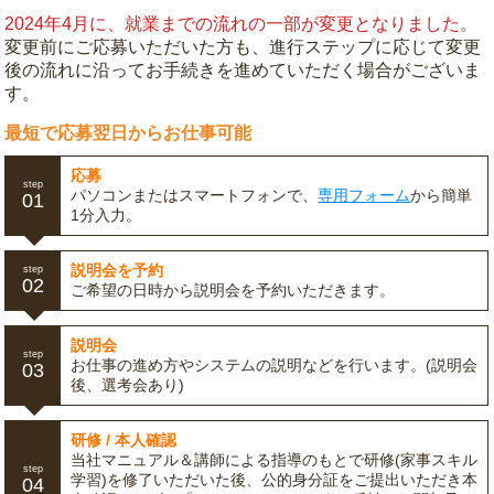
2024年4月に、就業までの流れの一部が変更となりました。
変更前にご応募いただいた方も、進行ステップに応じて変更
後の流れに沿ってお手続きを進めていただく場合がございま
す。
最短で応募翌日からお仕事可能
応募
step
パソコンまたはスマートフォンで、
専用フォーム
から簡単
01
1分入力。
説明会を予約
step
02
ご希望の日時から説明会を予約いただきます。
説明会
step
お仕事の進め方やシステムの説明などを行います。(説明会
03
後、選考会あり)
研修 / 本人確認
当社マニュアル＆講師による指導のもとで研修(家事スキル
step
学習)を修了いただいた後、公的身分証をご提出いただき本
04