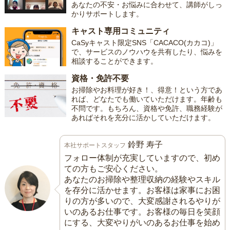
あなたの不安・お悩みに合わせて、講師がしっ
かりサポートします。
キャスト専用コミュニティ
CaSyキャスト限定SNS「CACACO(カカコ)」
で、サービスのノウハウを共有したり、悩みを
相談することができます。
資格・免許不要
お掃除やお料理が好き！、得意！という方であ
れば、どなたでも働いていただけます。年齢も
不問です。もちろん、資格や免許、職務経験が
あればそれを充分に活かしていただけます。
鈴野 寿子
本社サポートスタッフ
フォロー体制が充実していますので、初め
ての方もご安心ください。
あなたのお掃除や整理収納の経験やスキル
を存分に活かせます。お客様は家事にお困
りの方が多いので、大変感謝されるやりが
いのあるお仕事です。お客様の毎日を笑顔
にする、大変やりがいのあるお仕事を始め