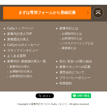
まずは専用フォームから登録応募
CaSyトップページ
家事代行とは
家事代行求人TOP
お掃除代行とは
お料理代行とは
業務委託の求人
ハウスクリーニングとは
CaSyからのメッセージ
家政婦とは
スタッフインタビュー
よくある質問
家事代行･家政婦の求人一覧
安心･安全への取り組み
家事代行の求人
家事スタッフへの応募
お掃除代行の求人
運営会社について
お料理代行の求人
プライバシーポリシー
利用規約
Copyright © 家事代行サービス CaSy（カジー） All rights reserved.