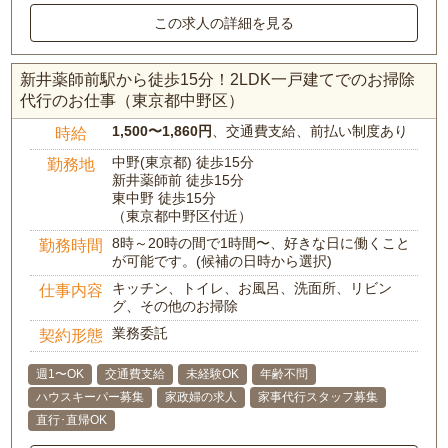
この求人の詳細を見る
新井薬師前駅から徒歩15分！2LDK一戸建てでのお掃除
代行のお仕事（東京都中野区）
1,500〜1,860円
、交通費支給、前払い制度あり
時給
中野(東京都) 徒歩15分
勤務地
新井薬師前 徒歩15分
東中野 徒歩15分
（東京都中野区付近）
8時～20時の間で1時間〜、好きな日に働くこと
勤務時間
が可能です。(候補の日時から選択)
キッチン、トイレ、お風呂、洗面所、リビン
仕事内容
グ、その他のお掃除
業務委託
契約形態
週1〜OK
交通費支給
未経験OK
年齢不問
ハウスキーパー募集
家政婦の求人
家事代行スタッフ募集
直行･直帰OK