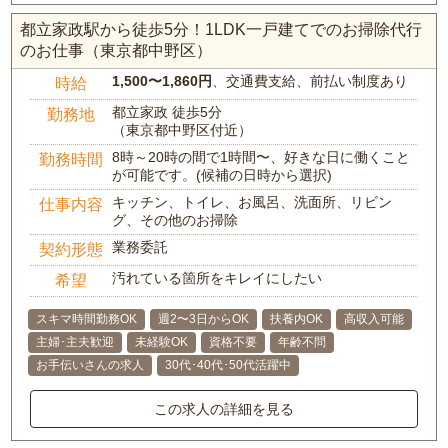
都立家政駅から徒歩5分！1LDK一戸建てでのお掃除代行
のお仕事（東京都中野区）
1,500〜1,860円
、交通費支給、前払い制度あり
時給
都立家政 徒歩5分
勤務地
（東京都中野区付近）
8時～20時の間で1時間〜、好きな日に働くこと
勤務時間
が可能です。(候補の日時から選択)
キッチン、トイレ、お風呂、洗面所、リビン
仕事内容
グ、その他のお掃除
業務委託
契約形態
汚れている箇所をキレイにしたい
希望
スキマ時間勤務OK
週2〜3日からOK
扶養内OK
高収入可能
主婦･主夫歓迎
未経験OK
資格不要
年齢不問
お手伝いさんの求人
30代･40代･50代活躍中
この求人の詳細を見る