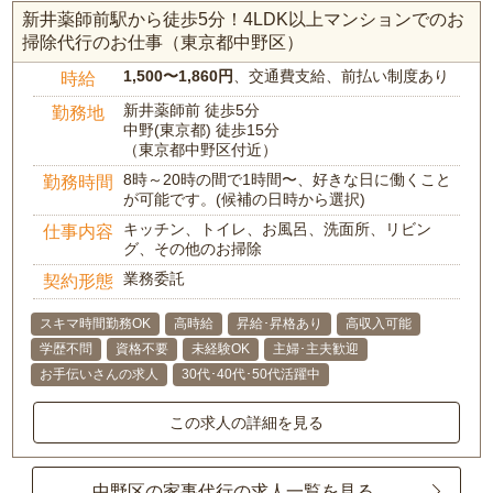
新井薬師前駅から徒歩5分！4LDK以上マンションでのお
掃除代行のお仕事（東京都中野区）
1,500〜1,860円
、交通費支給、前払い制度あり
時給
新井薬師前 徒歩5分
勤務地
中野(東京都) 徒歩15分
（東京都中野区付近）
8時～20時の間で1時間〜、好きな日に働くこと
勤務時間
が可能です。(候補の日時から選択)
キッチン、トイレ、お風呂、洗面所、リビン
仕事内容
グ、その他のお掃除
業務委託
契約形態
スキマ時間勤務OK
高時給
昇給･昇格あり
高収入可能
学歴不問
資格不要
未経験OK
主婦･主夫歓迎
お手伝いさんの求人
30代･40代･50代活躍中
この求人の詳細を見る
中野区の家事代行の求人一覧を見る