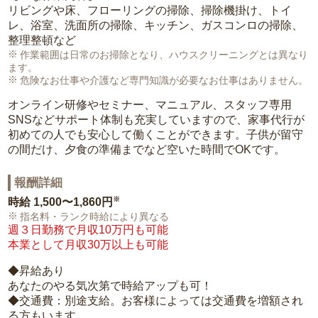
リビングや床、フローリングの掃除、掃除機掛け、トイ
レ、浴室、洗面所の掃除、キッチン、ガスコンロの掃除、
整理整頓など
作業範囲は日常のお掃除となり、ハウスクリーニングとは異なり
ます。
危険なお仕事や介護など専門知識が必要なお仕事はありません。
オンライン研修やセミナー、マニュアル、スタッフ専用
SNSなどサポート体制も充実していますので、家事代行が
初めての人でも安心して働くことができます。子供が留守
の間だけ、夕食の準備までなど空いた時間でOKです。
報酬詳細
※
時給
1,500〜1,860円
指名料・ランク時給により異なる
週３日勤務で月収10万円も可能
本業として月収30万以上も可能
◆昇給あり
あなたのやる気次第で時給アップも可！
◆交通費：別途支給。お客様によっては交通費を増額され
る方もいます