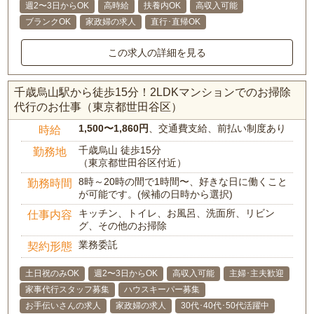
週2〜3日からOK
高時給
扶養内OK
高収入可能
ブランクOK
家政婦の求人
直行･直帰OK
この求人の詳細を見る
千歳烏山駅から徒歩15分！2LDKマンションでのお掃除
代行のお仕事（東京都世田谷区）
1,500〜1,860円
、交通費支給、前払い制度あり
時給
千歳烏山 徒歩15分
勤務地
（東京都世田谷区付近）
8時～20時の間で1時間〜、好きな日に働くこと
勤務時間
が可能です。(候補の日時から選択)
キッチン、トイレ、お風呂、洗面所、リビン
仕事内容
グ、その他のお掃除
業務委託
契約形態
土日祝のみOK
週2〜3日からOK
高収入可能
主婦･主夫歓迎
家事代行スタッフ募集
ハウスキーパー募集
お手伝いさんの求人
家政婦の求人
30代･40代･50代活躍中