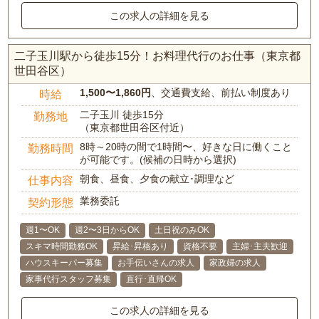
この求人の詳細を見る
二子玉川駅から徒歩15分！お料理代行のお仕事（東京都
世田谷区）
1,500〜1,860円
、交通費支給、前払い制度あり
時給
二子玉川 徒歩15分
勤務地
（東京都世田谷区付近）
8時～20時の間で1時間〜、好きな日に働くこと
勤務時間
が可能です。(候補の日時から選択)
朝食、昼食、夕食の献立･調理など
仕事内容
業務委託
契約形態
週1〜OK
週2〜3日からOK
土日祝のみOK
スキマ時間勤務OK
昇給･昇格あり
資格不要
主婦･主夫歓迎
ハウスキーパー募集
お手伝いさんの求人
家政婦の求人
家事代行スタッフ募集
直行･直帰OK
この求人の詳細を見る