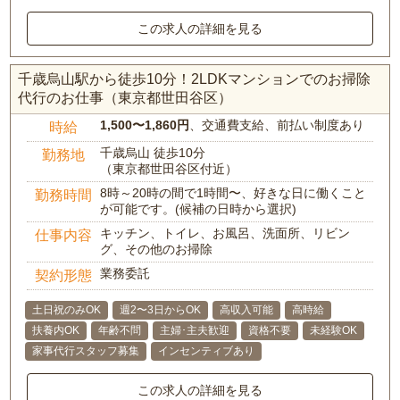
この求人の詳細を見る
千歳烏山駅から徒歩10分！2LDKマンションでのお掃除
代行のお仕事（東京都世田谷区）
1,500〜1,860円
、交通費支給、前払い制度あり
時給
千歳烏山 徒歩10分
勤務地
（東京都世田谷区付近）
8時～20時の間で1時間〜、好きな日に働くこと
勤務時間
が可能です。(候補の日時から選択)
キッチン、トイレ、お風呂、洗面所、リビン
仕事内容
グ、その他のお掃除
業務委託
契約形態
土日祝のみOK
週2〜3日からOK
高収入可能
高時給
扶養内OK
年齢不問
主婦･主夫歓迎
資格不要
未経験OK
家事代行スタッフ募集
インセンティブあり
この求人の詳細を見る