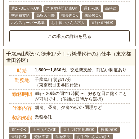
週2〜3日からOK
スキマ時間勤務OK
週1〜OK
高時給
交通費支給
高収入可能
扶養内OK
未経験OK
ハウスキーパー募集
お手伝いさんの求人
直行･直帰OK
この求人の詳細を見る
千歳烏山駅から徒歩17分！お料理代行のお仕事（東京都
世田谷区）
1,500〜1,860円
、交通費支給、前払い制度あり
時給
千歳烏山 徒歩17分
勤務地
（東京都世田谷区付近）
8時～20時の間で1時間〜、好きな日に働くこと
勤務時間
が可能です。(候補の日時から選択)
朝食、昼食、夕食の献立･調理など
仕事内容
業務委託
契約形態
週1〜OK
土日祝のみOK
スキマ時間勤務OK
扶養内OK
未経験OK
資格不要
学歴不問
お手伝いさんの求人