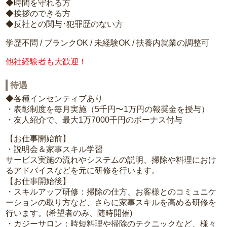
◆時間を守れる方
◆挨拶のできる方
◆反社との関与･犯罪歴のない方
学歴不問 / ブランクOK / 未経験OK / 扶養内就業の調整可
他社経験者も大歓迎！
待遇
◆各種インセンティブあり
・表彰制度を毎月実施（5千円〜1万円の報奨金を授与）
・友人紹介で、最大1万7000千円のボーナス付与
【お仕事開始前】
・説明会＆家事スキル学習
サービス実施の流れやシステムの説明、掃除や料理におけ
るアドバイスなどを元に研修を行います。
【お仕事開始後】
・スキルアップ研修：掃除の仕方、お客様とのコミュニケ
ーションの取り方など、さらに家事スキルを高める研修を
行います。(希望者のみ、随時開催)
・カジーサロン：時短料理や掃除のテクニックなど、様々