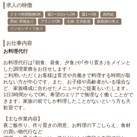
求人の特徴
スキマ時間勤務OK
週2〜3日からOK
週1〜OK
高時給
昇給･昇格あり
ブランクOK
主婦･主夫歓迎
家政婦の求人
インセンティブあり
お仕事内容
お料理代行
お料理代行は｢朝食、昼食、夕食｣や｢作り置き｣をメインと
した調理業務をお任せします！
ご利用いただくお客様は育児や共働きで料理する時間が取
れない方が中心です。また、お子様や高齢者がいる場合な
ど、家族構成に合わせたメニューのご提案もいたします。
1日3時間からでOK。希望のエリアで無理なく働くことがで
きます。家族の前でしか料理したことがないという方も大
歓迎です。
【主な作業内容】
夜ご飯作り、作り置きの用意、お料理の下ごしらえ、食材
の買い物代行など