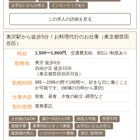
お手伝いさんの求人
インセンティブあり
この求人の詳細を見る
奥沢駅から徒歩5分！お料理代行のお仕事（東京都世田
谷区）
1,500〜1,860円
、交通費支給、前払い制度あり
時給
奥沢 徒歩5分
勤務地
自由が丘 徒歩15分
（東京都世田谷区付近）
8時～20時の間で1時間〜、好きな日に働くこと
勤務時間
が可能です。(候補の日時から選択)
朝食、昼食、夕食の献立･調理など
仕事内容
業務委託
契約形態
土日祝のみOK
週2〜3日からOK
高収入可能
学歴不問
資格不要
家事代行スタッフ募集
お手伝いさんの求人
家政婦の求人
ハウスキーパー募集
直行･直帰OK