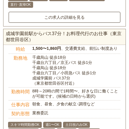
直行･直帰OK
この求人の詳細を見る
成城学園前駅からバス37分！お料理代行のお仕事（東京
都世田谷区）
1,500〜1,860円
、交通費支給、前払い制度あり
時給
千歳烏山 徒歩18分
勤務地
千歳台六丁目／京王バス 徒歩1分
千歳烏山 徒歩18分
千歳台六丁目／小田急バス 徒歩1分
成城学園前 バス37分
（東京都世田谷区付近）
8時～20時の間で1時間〜、好きな日に働くこと
勤務時間
が可能です。(候補の日時から選択)
朝食、昼食、夕食の献立･調理など
仕事内容
業務委託
契約形態
スキマ時間勤務OK
週1〜OK
土日祝のみOK