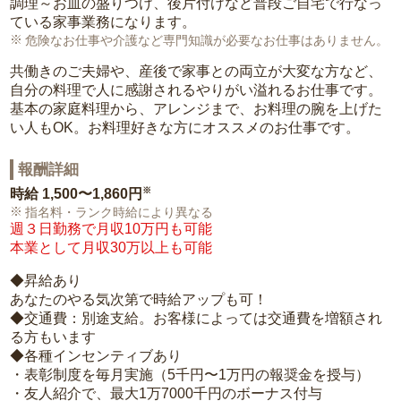
調理～お皿の盛りつけ、後片付けなど普段ご自宅で行なっ
ている家事業務になります。
危険なお仕事や介護など専門知識が必要なお仕事はありません。
共働きのご夫婦や、産後で家事との両立が大変な方など、
自分の料理で人に感謝されるやりがい溢れるお仕事です。
基本の家庭料理から、アレンジまで、お料理の腕を上げた
い人もOK。お料理好きな方にオススメのお仕事です。
報酬詳細
※
時給
1,500〜1,860円
指名料・ランク時給により異なる
週３日勤務で月収10万円も可能
本業として月収30万以上も可能
◆昇給あり
あなたのやる気次第で時給アップも可！
◆交通費：別途支給。お客様によっては交通費を増額され
る方もいます
◆各種インセンティブあり
・表彰制度を毎月実施（5千円〜1万円の報奨金を授与）
・友人紹介で、最大1万7000千円のボーナス付与