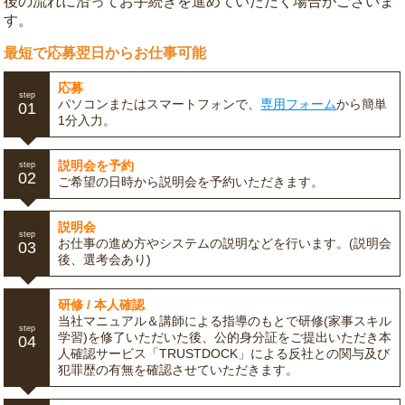
後の流れに沿ってお手続きを進めていただく場合がございま
す。
最短で応募翌日からお仕事可能
応募
step
パソコンまたはスマートフォンで、
専用フォーム
から簡単
01
1分入力。
説明会を予約
step
02
ご希望の日時から説明会を予約いただきます。
説明会
step
お仕事の進め方やシステムの説明などを行います。(説明会
03
後、選考会あり)
研修 / 本人確認
当社マニュアル＆講師による指導のもとで研修(家事スキル
step
学習)を修了いただいた後、公的身分証をご提出いただき本
04
人確認サービス「TRUSTDOCK」による反社との関与及び
犯罪歴の有無を確認させていただきます。