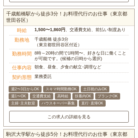
千歳船橋駅から徒歩3分！お料理代行のお仕事（東京都
世田谷区）
1,500〜1,860円
、交通費支給、前払い制度あり
時給
千歳船橋 徒歩3分
勤務地
（東京都世田谷区付近）
8時～20時の間で1時間〜、好きな日に働くこと
勤務時間
が可能です。(候補の日時から選択)
朝食、昼食、夕食の献立･調理など
仕事内容
業務委託
契約形態
週2〜3日からOK
スキマ時間勤務OK
土日祝のみOK
週1〜OK
交通費支給
高時給
扶養内OK
ブランクOK
主婦･主夫歓迎
ハウスキーパー募集
直行･直帰OK
この求人の詳細を見る
駒沢大学駅から徒歩5分！お料理代行のお仕事（東京都