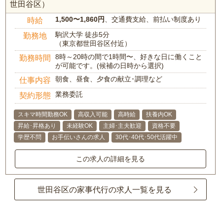
世田谷区）
1,500〜1,860円
、交通費支給、前払い制度あり
時給
駒沢大学 徒歩5分
勤務地
（東京都世田谷区付近）
8時～20時の間で1時間〜、好きな日に働くこと
勤務時間
が可能です。(候補の日時から選択)
朝食、昼食、夕食の献立･調理など
仕事内容
業務委託
契約形態
スキマ時間勤務OK
高収入可能
高時給
扶養内OK
昇給･昇格あり
未経験OK
主婦･主夫歓迎
資格不要
学歴不問
お手伝いさんの求人
30代･40代･50代活躍中
この求人の詳細を見る
世田谷区の家事代行の求人一覧を見る