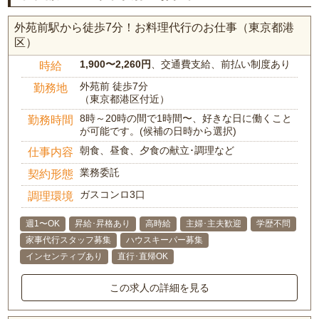
外苑前駅から徒歩7分！お料理代行のお仕事（東京都港
区）
1,900〜2,260円
、交通費支給、前払い制度あり
時給
外苑前 徒歩7分
勤務地
（東京都港区付近）
8時～20時の間で1時間〜、好きな日に働くこと
勤務時間
が可能です。(候補の日時から選択)
朝食、昼食、夕食の献立･調理など
仕事内容
業務委託
契約形態
ガスコンロ3口
調理環境
週1〜OK
昇給･昇格あり
高時給
主婦･主夫歓迎
学歴不問
家事代行スタッフ募集
ハウスキーパー募集
インセンティブあり
直行･直帰OK
この求人の詳細を見る