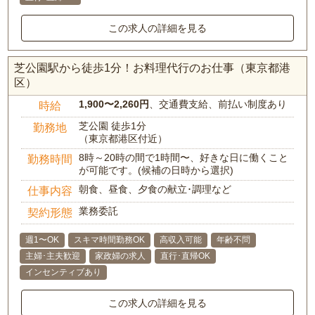
この求人の詳細を見る
芝公園駅から徒歩1分！お料理代行のお仕事（東京都港
区）
1,900〜2,260円
、交通費支給、前払い制度あり
時給
芝公園 徒歩1分
勤務地
（東京都港区付近）
8時～20時の間で1時間〜、好きな日に働くこと
勤務時間
が可能です。(候補の日時から選択)
朝食、昼食、夕食の献立･調理など
仕事内容
業務委託
契約形態
週1〜OK
スキマ時間勤務OK
高収入可能
年齢不問
主婦･主夫歓迎
家政婦の求人
直行･直帰OK
インセンティブあり
この求人の詳細を見る