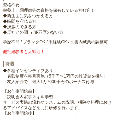
資格不要
栄養士、調理師等の資格を保有している方歓迎！
◆衛生面に気をつかえる方
◆時間を守れる方
◆挨拶のできる方
◆反社との関与･犯罪歴のない方
学歴不問 / ブランクOK / 未経験OK / 扶養内就業の調整可
他社経験者も大歓迎！
待遇
◆各種インセンティブあり
・表彰制度を毎月実施（5千円〜1万円の報奨金を授与）
・友人紹介で、最大1万7000千円のボーナス付与
【お仕事開始前】
・説明会＆家事スキル学習
サービス実施の流れやシステムの説明、掃除や料理におけ
るアドバイスなどを元に研修を行います。
【お仕事開始後】