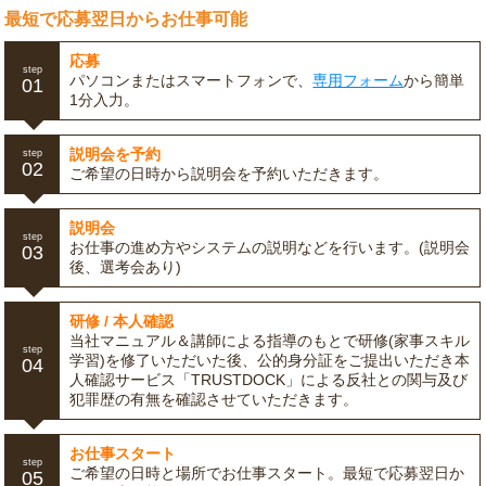
最短で応募翌日からお仕事可能
応募
step
パソコンまたはスマートフォンで、
専用フォーム
から簡単
01
1分入力。
説明会を予約
step
02
ご希望の日時から説明会を予約いただきます。
説明会
step
お仕事の進め方やシステムの説明などを行います。(説明会
03
後、選考会あり)
研修 / 本人確認
当社マニュアル＆講師による指導のもとで研修(家事スキル
step
学習)を修了いただいた後、公的身分証をご提出いただき本
04
人確認サービス「TRUSTDOCK」による反社との関与及び
犯罪歴の有無を確認させていただきます。
お仕事スタート
step
ご希望の日時と場所でお仕事スタート。最短で応募翌日か
05