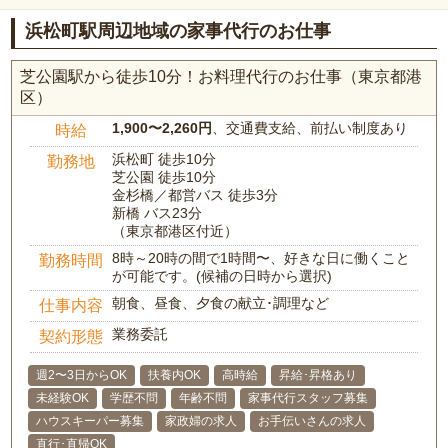
浜松町駅周辺地域の家事代行のお仕事
芝公園駅から徒歩10分！お料理代行のお仕事（東京都港
区）
1,900〜2,260円
、交通費支給、前払い制度あり
時給
浜松町 徒歩10分
勤務地
芝公園 徒歩10分
金杉橋／都営バス 徒歩3分
新橋 バス23分
（東京都港区付近）
8時～20時の間で1時間〜、好きな日に働くこと
勤務時間
が可能です。(候補の日時から選択)
朝食、昼食、夕食の献立･調理など
仕事内容
業務委託
契約形態
週2〜3日からOK
扶養内OK
高時給
昇給･昇格あり
未経験OK
学歴不問
年齢不問
家事代行スタッフ募集
ハウスキーパー募集
家政婦の求人
お手伝いさんの求人
直行･直帰OK