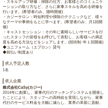
・スキルアップ研修：掃除の仕方、お客様とのコミュニケ
ーションの取り方など、さらに家事スキルを高める研修を
行います。(希望者のみ、随時開催)
・カジーサロン：時短料理や掃除のテクニックなど、様々
なテーマや事例をもとに学べます。(希望者のみ、月1回開
催)
・キャストセッション：その年に素晴らしいサービスを行
ったスタッフの皆様をお呼びして表彰し、お客様への満足
度を高める方法などをシェアします。(招待制･年１回開催)
◆ユニフォーム（エプロン）貸与
◆前払い制度あり
求人予定人数
1名
求人企業
株式会社CaSy(カジー)
2014年に創業し、家事代行のマッチングシステムを開発し
たことにより、スタッフへの高時給を実現しながら、家事
代行のサービス料金を大幅に減らし、業界の革新に貢献。