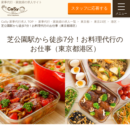
家事代行・家政婦の求人サイト
スタッフに応募する
メニュー
CaSy 家事代行求人 TOP
家事代行・家政婦の求人一覧
東京都
東京23区
港区
芝公園駅から徒歩7分！お料理代行のお仕事（東京都港区）
芝公園駅から徒歩7分！お料理代行の
お仕事（東京都港区）