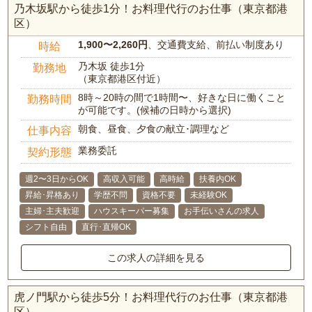
乃木坂駅から徒歩1分！お料理代行のお仕事（東京都港
区）
1,900〜2,260円
、交通費支給、前払い制度あり
時給
乃木坂 徒歩1分
勤務地
（東京都港区付近）
8時～20時の間で1時間〜、好きな日に働くこと
勤務時間
が可能です。(候補の日時から選択)
朝食、昼食、夕食の献立･調理など
仕事内容
業務委託
契約形態
週2〜3日からOK
高収入可能
高時給
扶養内OK
昇給･昇格あり
学歴不問
資格不要
未経験OK
主婦･主夫歓迎
ハウスキーパー募集
お手伝いさんの求人
シフト自由
直行･直帰OK
この求人の詳細を見る
虎ノ門駅から徒歩5分！お料理代行のお仕事（東京都港
区）