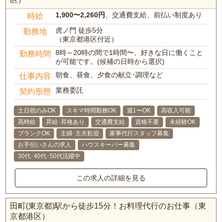
1,900〜2,260円
、交通費支給、前払い制度あり
時給
虎ノ門 徒歩5分
勤務地
（東京都港区付近）
8時～20時の間で1時間〜、好きな日に働くこと
勤務時間
が可能です。(候補の日時から選択)
朝食、昼食、夕食の献立･調理など
仕事内容
業務委託
契約形態
土日祝のみOK
スキマ時間勤務OK
週1〜OK
高収入可能
高時給
昇給･昇格あり
交通費支給
資格不要
未経験OK
ブランクOK
主婦･主夫歓迎
家事代行スタッフ募集
お手伝いさんの求人
ハウスキーパー募集
30代･40代･50代活躍中
この求人の詳細を見る
田町(東京都)駅から徒歩15分！お料理代行のお仕事（東
京都港区）