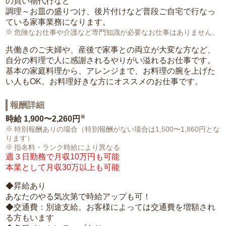
の買い物代行など
調理～お皿の盛りつけ、後片付けなど普段ご自宅で行なっ
ている家事業務になります。
危険なお仕事や介護など専門知識が必要なお仕事はありません。
共働きのご夫婦や、産後で家事との両立が大変な方など、
自分の料理で人に感謝されるやりがい溢れるお仕事です。
基本の家庭料理から、アレンジまで、お料理の腕を上げた
い人もOK。お料理好きな方にオススメのお仕事です。
報酬詳細
※
時給
1,900〜2,260円
特別報酬ありの場合（特別報酬がない場合は1,500〜1,860円とな
ります）
指名料・ランク時給により異なる
週３日勤務で月収10万円も可能
本業として月収30万以上も可能
◆昇給あり
あなたのやる気次第で時給アップも可！
◆交通費：別途支給。お客様によっては交通費を増額され
る方もいます