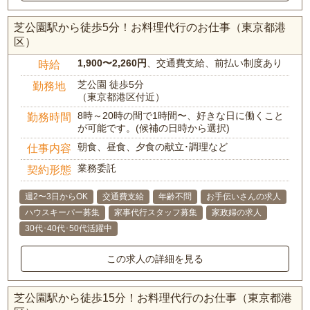
芝公園駅から徒歩5分！お料理代行のお仕事（東京都港
区）
1,900〜2,260円
、交通費支給、前払い制度あり
時給
芝公園 徒歩5分
勤務地
（東京都港区付近）
8時～20時の間で1時間〜、好きな日に働くこと
勤務時間
が可能です。(候補の日時から選択)
朝食、昼食、夕食の献立･調理など
仕事内容
業務委託
契約形態
週2〜3日からOK
交通費支給
年齢不問
お手伝いさんの求人
ハウスキーパー募集
家事代行スタッフ募集
家政婦の求人
30代･40代･50代活躍中
この求人の詳細を見る
芝公園駅から徒歩15分！お料理代行のお仕事（東京都港