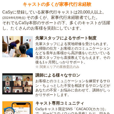
キャストの多くが家事代行未経験
CaSyに登録している家事代行キャストは20,000人以上。
その多くが、家事代行未経験者でした。
(2024年6月時点)
それでもCaSy本部のサポートの下、多くのキャストが活躍
し、たくさんのお客様を笑顔にしています。
先輩スタッフによるサポート制度
先輩スタッフによる実地研修を受けられます。
お掃除の仕方・お客様とのコミュニケーション
などを長年お客様から高評価をいただいている
先輩スタッフから直接教えてもらえます。その
後も1ヶ月間しっかりサポート。
※ 関東エリアの業務委託のみ
講師による様々なサロン
お客様とのコミュニケーションを練習するサロ
ン・ちょっとした不安を相談するサロンなどが
あなたの不安・お悩みに合わせて、講師がしっ
かりサポートします。
キャスト専用コミュニティ
CaSyキャスト限定SNS「CACACO(カカコ)」
で、サービスのノウハウを共有したり、悩みを