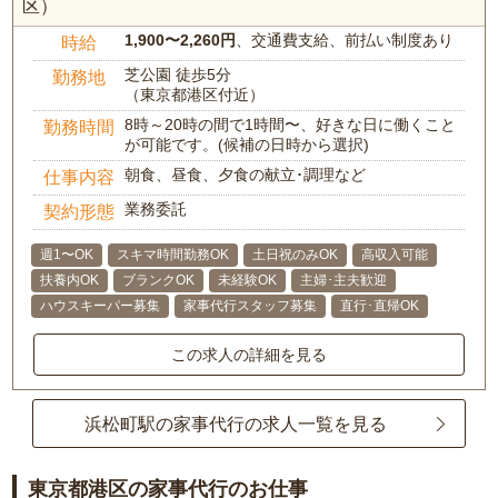
区）
1,900〜2,260円
、交通費支給、前払い制度あり
時給
芝公園 徒歩5分
勤務地
（東京都港区付近）
8時～20時の間で1時間〜、好きな日に働くこと
勤務時間
が可能です。(候補の日時から選択)
朝食、昼食、夕食の献立･調理など
仕事内容
業務委託
契約形態
週1〜OK
スキマ時間勤務OK
土日祝のみOK
高収入可能
扶養内OK
ブランクOK
未経験OK
主婦･主夫歓迎
ハウスキーパー募集
家事代行スタッフ募集
直行･直帰OK
この求人の詳細を見る
浜松町駅の家事代行の求人一覧を見る
東京都港区の家事代行のお仕事