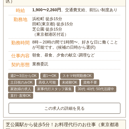
区）
1,900〜2,260円
、交通費支給、前払い制度あり
時給
浜松町 徒歩15分
勤務地
田町(東京都) 徒歩15分
芝公園 徒歩15分
（東京都港区付近）
8時～20時の間で1時間〜、好きな日に働くこと
勤務時間
が可能です。(候補の日時から選択)
朝食、昼食、夕食の献立･調理など
仕事内容
業務委託
契約形態
週2〜3日からOK
週1〜OK
スキマ時間勤務OK
土日祝のみOK
高収入可能
未経験OK
資格不要
家政婦の求人
家事代行スタッフ募集
30代･40代･50代活躍中
直行･直帰OK
この求人の詳細を見る
芝公園駅から徒歩5分！お料理代行のお仕事（東京都港