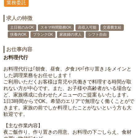
業務委託
求人の特徴
土日祝のみOK
スキマ時間勤務OK
高収入可能
交通費支給
扶養内OK
ブランクOK
家政婦の求人
シフト自由
お仕事内容
お料理代行
お料理代行は｢朝食、昼食、夕食｣や｢作り置き｣をメインと
した調理業務をお任せします！
ご利用いただくお客様は育児や共働きで料理する時間が取
れない方が中心です。また、お子様や高齢者がいる場合な
ど、家族構成に合わせたメニューのご提案もいたします。
1日3時間からでOK。希望のエリアで無理なく働くことがで
きます。家族の前でしか料理したことがないという方も大
歓迎です。
【主な作業内容】
夜ご飯作り、作り置きの用意、お料理の下ごしらえ、食材