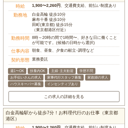
1,900〜2,260円
、交通費支給、前払い制度あり
時給
白金高輪 徒歩10分
勤務地
麻布十番 徒歩10分
田町(東京都) 徒歩15分
（東京都港区付近）
8時～20時の間で1時間〜、好きな日に働くこと
勤務時間
が可能です。(候補の日時から選択)
朝食、昼食、夕食の献立･調理など
仕事内容
業務委託
契約形態
週1〜OK
扶養内OK
主婦･主夫歓迎
学歴不問
お手伝いさんの求人
家事代行スタッフ募集
家政婦の求人
ハウスキーパー募集
インセンティブあり
この求人の詳細を見る
白金高輪駅から徒歩7分！お料理代行のお仕事（東京都
港区）
1,900〜2,260円
、交通費支給、前払い制度あり