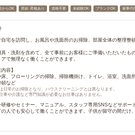
日からOK
昇給･昇格あり
資格不要
未経験OK
ブランクOK
家事代
行
ご自宅を訪問し、お風呂や洗面所のお掃除、部屋全体の整理整
用具・洗剤を含めて、全て事前にお客様にご準備いただいたもの
リアで無理なく働くことができます。
業内容】
や床、フローリングの掃除、掃除機掛け、トイレ、浴室、洗面
整頓など
は日常のお掃除となり、ハウスクリーニングとは異なります。
仕事や介護など専門知識が必要なお仕事はありません。
ン研修やセミナー、マニュアル、スタッフ専用SNSなどサポー
ての人でも安心して働くことができます。子供が留守の間だけ、