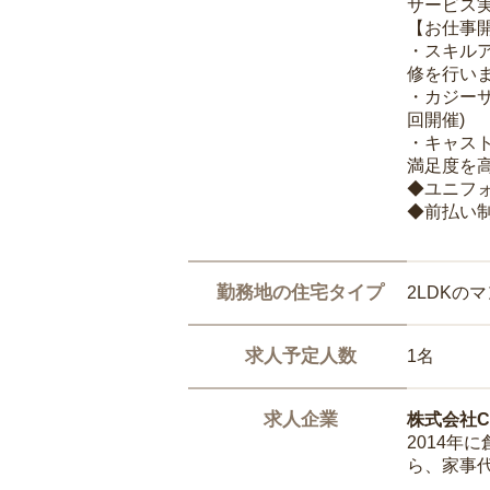
サービス
【お仕事
・スキル
修を行いま
・カジー
回開催)
・キャス
満足度を高
◆ユニフ
◆前払い
勤務地の住宅タイプ
2LDKの
求人予定人数
1名
求人企業
株式会社Ca
2014
ら、家事