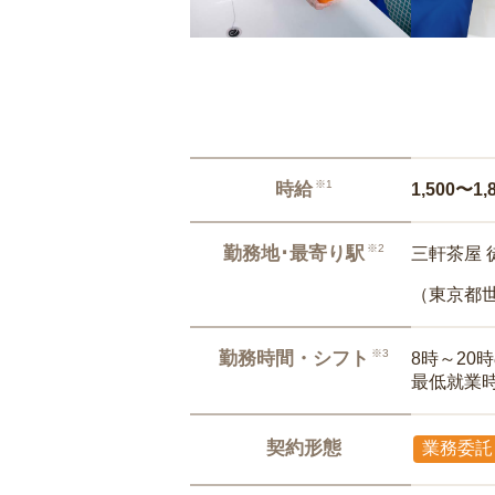
※1
時給
1,500〜1,
※2
勤務地･最寄り駅
三軒茶屋 
（東京都
※3
勤務時間・シフト
8時～20
最低就業
契約形態
業務委託