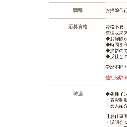
職種
お掃除代
応募資格
資格不要
整理収納
◆お掃除
◆時間を
◆挨拶の
◆反社と
学歴不問 /
他社経験
待遇
◆各種イ
・表彰制
・友人紹介
【お仕事
・説明会