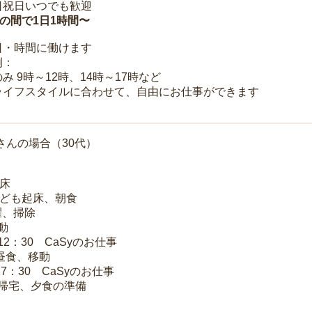
日祝日いつでも歓迎
時の間で1日1時間〜
日・時間に働けます
例：
み 9時～12時、14時～17時など
ライフスタイルに合わせて、自由にお仕事ができます
さんの場合（30代）
起床
子ども起床、朝食
洗濯、掃除
移動
～12：30 CaSyのお仕事
 昼食、移動
17：30 CaSyのお仕事
 帰宅、夕食の準備