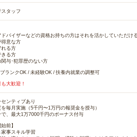
行スタッフ
アドバイザーなどの資格お持ちの方はそれを活かしていただけ
が得意な方
守れる方
できる方
の関与･犯罪歴のない方
 ブランクOK / 未経験OK / 扶養内就業の調整可
者も大歓迎！
ンセンティブあり
度を毎月実施（5千円〜1万円の報奨金を授与）
で、最大1万7000千円のボーナス付与
開始前】
＆家事スキル学習