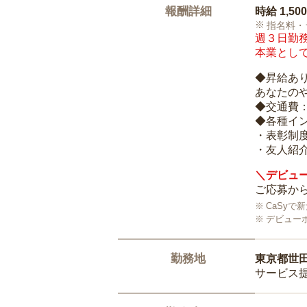
報酬詳細
時給
1,50
指名料・
週３日勤務
本業として
◆昇給あ
あなたの
◆交通費
◆各種イ
・表彰制
・友人紹介
＼デビュー
ご応募から
CaSy
デビュー
勤務地
東京都世
サービス