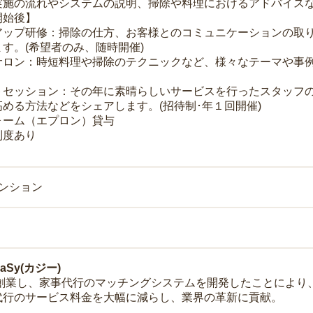
実施の流れやシステムの説明、掃除や料理におけるアドバイス
開始後】
アップ研修：掃除の仕方、お客様とのコミュニケーションの取
す。(希望者のみ、随時開催)
サロン：時短料理や掃除のテクニックなど、様々なテーマや事例
トセッション：その年に素晴らしいサービスを行ったスタッフ
める方法などをシェアします。(招待制･年１回開催)
ォーム（エプロン）貸与
制度あり
マンション
Sy(カジー)
年に創業し、家事代行のマッチングシステムを開発したことによ
代行のサービス料金を大幅に減らし、業界の革新に貢献。