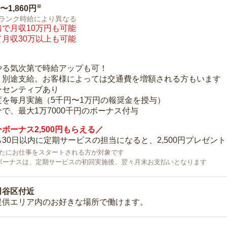
※
0〜1,860円
ランク時給により異なる
で月収10万円も可能
月収30万以上も可能
り
やる気次第で時給アップも可！
：別途支給。お客様によっては交通費を増額される方もいます
ンセンティブあり
度を毎月実施（5千円〜1万円の報奨金を授与）
で、最大1万7000千円のボーナス付与
ボーナス2,500円もらえる／
30日以内に定期サービスの担当になると、2,500円プレゼント
で新たにお仕事をスタートされる方が対象です
ボーナスは、定期サービスの初回実施後、翌々月末お支払いとなります
田谷区付近
提供エリア内のお好きな場所で働けます。