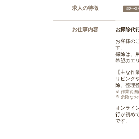
求人の特徴
週2〜3
お仕事内容
お掃除代
お客様の
す。
掃除は、
希望のエ
【主な作
リビング
除、整理
作業範囲
危険なお
オンライ
行が初め
です。