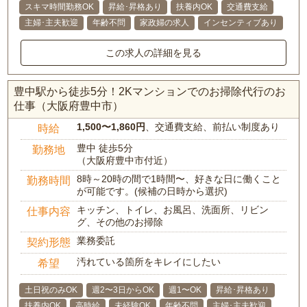
スキマ時間勤務OK
昇給･昇格あり
扶養内OK
交通費支給
主婦･主夫歓迎
年齢不問
家政婦の求人
インセンティブあり
この求人の詳細を見る
豊中駅から徒歩5分！2Kマンションでのお掃除代行のお
仕事（大阪府豊中市）
1,500〜1,860円
、交通費支給、前払い制度あり
時給
豊中 徒歩5分
勤務地
（大阪府豊中市付近）
8時～20時の間で1時間〜、好きな日に働くこと
勤務時間
が可能です。(候補の日時から選択)
キッチン、トイレ、お風呂、洗面所、リビン
仕事内容
グ、その他のお掃除
業務委託
契約形態
汚れている箇所をキレイにしたい
希望
土日祝のみOK
週2〜3日からOK
週1〜OK
昇給･昇格あり
扶養内OK
高時給
未経験OK
年齢不問
主婦･主夫歓迎