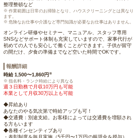
整理整頓など
作業範囲は日常のお掃除となり、ハウスクリーニングとは異なり
ます。
危険なお仕事や介護など専門知識が必要なお仕事はありません。
オンライン研修やセミナー、マニュアル、スタッフ専用
SNSなどサポート体制も充実していますので、家事代行が
初めての人でも安心して働くことができます。子供が留守
の間だけ、夕食の準備までなど空いた時間でOKです。
報酬詳細
※
時給
1,500〜1,860円
指名料・ランク時給により異なる
週３日勤務で月収10万円も可能
本業として月収30万以上も可能
◆昇給あり
あなたのやる気次第で時給アップも可！
◆交通費：別途支給。お客様によっては交通費を増額され
る方もいます
◆各種インセンティブあり
・表彰制度を毎月実施（5千円〜1万円の報奨金を授与）