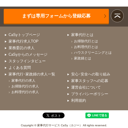
まずは専用フォームから登録応募
CaSyトップページ
家事代行とは
家事代行求人TOP
お掃除代行とは
お料理代行とは
業務委託の求人
ハウスクリーニングとは
CaSyからのメッセージ
家政婦とは
スタッフインタビュー
よくある質問
家事代行･家政婦の求人一覧
安心･安全への取り組み
家事代行の求人
家事スタッフへの応募
お掃除代行の求人
運営会社について
お料理代行の求人
プライバシーポリシー
利用規約
Copyright © 家事代行サービス CaSy（カジー） All rights reserved.