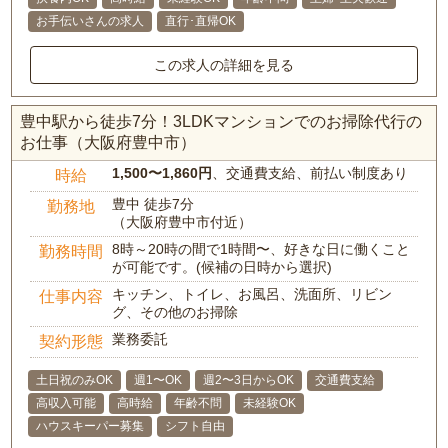
お手伝いさんの求人
直行･直帰OK
この求人の詳細を見る
豊中駅から徒歩7分！3LDKマンションでのお掃除代行の
お仕事（大阪府豊中市）
1,500〜1,860円
、交通費支給、前払い制度あり
時給
豊中 徒歩7分
勤務地
（大阪府豊中市付近）
8時～20時の間で1時間〜、好きな日に働くこと
勤務時間
が可能です。(候補の日時から選択)
キッチン、トイレ、お風呂、洗面所、リビン
仕事内容
グ、その他のお掃除
業務委託
契約形態
土日祝のみOK
週1〜OK
週2〜3日からOK
交通費支給
高収入可能
高時給
年齢不問
未経験OK
ハウスキーパー募集
シフト自由