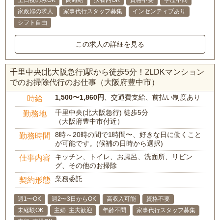
土日祝のみOK
高時給
扶養内OK
資格不要
学歴不問
家政婦の求人
家事代行スタッフ募集
インセンティブあり
シフト自由
この求人の詳細を見る
千里中央(北大阪急行)駅から徒歩5分！2LDKマンション
でのお掃除代行のお仕事（大阪府豊中市）
1,500〜1,860円
、交通費支給、前払い制度あり
時給
千里中央(北大阪急行) 徒歩5分
勤務地
（大阪府豊中市付近）
8時～20時の間で1時間〜、好きな日に働くこと
勤務時間
が可能です。(候補の日時から選択)
キッチン、トイレ、お風呂、洗面所、リビン
仕事内容
グ、その他のお掃除
業務委託
契約形態
週1〜OK
週2〜3日からOK
高収入可能
資格不要
未経験OK
主婦･主夫歓迎
年齢不問
家事代行スタッフ募集