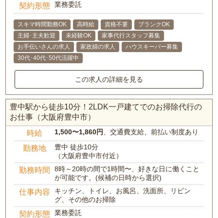
業務委託
契約形態
スキマ時間勤務OK
高時給
資格不要
ブランクOK
主婦･主夫歓迎
未経験OK
家事代行スタッフ募集
お手伝いさんの求人
家政婦の求人
ハウスキーパー募集
30代･40代･50代活躍中
この求人の詳細を見る
豊中駅から徒歩10分！2LDK一戸建てでのお掃除代行の
お仕事（大阪府豊中市）
1,500〜1,860円
、交通費支給、前払い制度あり
時給
豊中 徒歩10分
勤務地
（大阪府豊中市付近）
8時～20時の間で1時間〜、好きな日に働くこと
勤務時間
が可能です。(候補の日時から選択)
キッチン、トイレ、お風呂、洗面所、リビン
仕事内容
グ、その他のお掃除
業務委託
契約形態