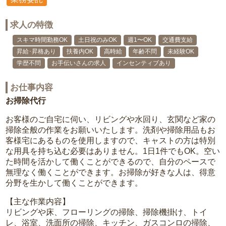
求人の特徴
スキマ時間勤務OK
土日祝のみOK
週1〜OK
交通費支給
昇給･昇格あり
扶養内OK
高時給
年齢不問
未経験OK
学歴不問
お手伝いさんの求人
インセンティブあり
お仕事内容
お掃除代行
お客様のご自宅に伺い、リビングや水回り、玄関など家の
掃除全般の作業をお願いいたします。洗剤や掃除用品もお
客様宅にあるものを使用しますので、キャストの方は特別
な用具を持ち込む必要はありません。1日1件でもOK。空い
た時間を活かして働くことができるので、自分のペースで
無理なく働くことができます。お掃除が好きな人は、得意
分野を生かして働くことができます。
【主な作業内容】
リビングや床、フローリングの掃除、掃除機掛け、トイ
レ、浴室、洗面所の掃除、キッチン、ガスコンロの掃除、