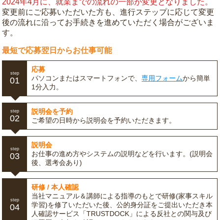
2024年4月に、就業までの流れの一部が変更となりました。
変更前にご応募いただいた方も、進行ステップに応じて変更
後の流れに沿ってお手続きを進めていただく場合がございま
す。
最短で応募翌日からお仕事可能
応募
step
パソコンまたはスマートフォンで、
専用フォーム
から簡単
01
1分入力。
説明会を予約
step
02
ご希望の日時から説明会を予約いただきます。
説明会
step
お仕事の進め方やシステムの説明などを行います。(説明会
03
後、選考会あり)
研修 / 本人確認
当社マニュアル＆講師による指導のもとで研修(家事スキル
step
学習)を修了いただいた後、公的身分証をご提出いただき本
04
人確認サービス「TRUSTDOCK」による反社との関与及び