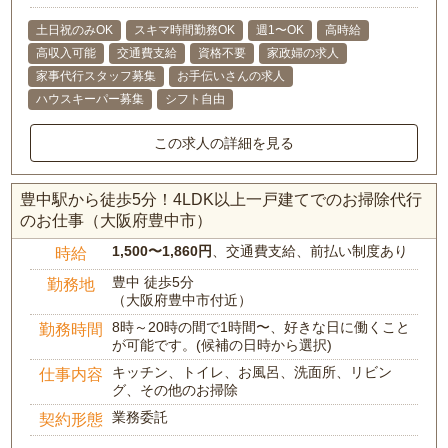
土日祝のみOK
スキマ時間勤務OK
週1〜OK
高時給
高収入可能
交通費支給
資格不要
家政婦の求人
家事代行スタッフ募集
お手伝いさんの求人
ハウスキーパー募集
シフト自由
この求人の詳細を見る
豊中駅から徒歩5分！4LDK以上一戸建てでのお掃除代行
のお仕事（大阪府豊中市）
1,500〜1,860円
、交通費支給、前払い制度あり
時給
豊中 徒歩5分
勤務地
（大阪府豊中市付近）
8時～20時の間で1時間〜、好きな日に働くこと
勤務時間
が可能です。(候補の日時から選択)
キッチン、トイレ、お風呂、洗面所、リビン
仕事内容
グ、その他のお掃除
業務委託
契約形態