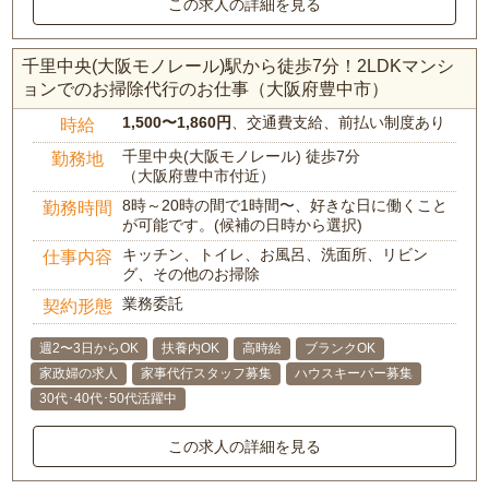
この求人の詳細を見る
千里中央(大阪モノレール)駅から徒歩7分！2LDKマンシ
ョンでのお掃除代行のお仕事（大阪府豊中市）
1,500〜1,860円
、交通費支給、前払い制度あり
時給
千里中央(大阪モノレール) 徒歩7分
勤務地
（大阪府豊中市付近）
8時～20時の間で1時間〜、好きな日に働くこと
勤務時間
が可能です。(候補の日時から選択)
キッチン、トイレ、お風呂、洗面所、リビン
仕事内容
グ、その他のお掃除
業務委託
契約形態
週2〜3日からOK
扶養内OK
高時給
ブランクOK
家政婦の求人
家事代行スタッフ募集
ハウスキーパー募集
30代･40代･50代活躍中
この求人の詳細を見る