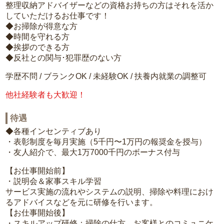
整理収納アドバイザーなどの資格お持ちの方はそれを活か
していただけるお仕事です！
◆お掃除が得意な方
◆時間を守れる方
◆挨拶のできる方
◆反社との関与･犯罪歴のない方
学歴不問 / ブランクOK / 未経験OK / 扶養内就業の調整可
他社経験者も大歓迎！
待遇
◆各種インセンティブあり
・表彰制度を毎月実施（5千円〜1万円の報奨金を授与）
・友人紹介で、最大1万7000千円のボーナス付与
【お仕事開始前】
・説明会＆家事スキル学習
サービス実施の流れやシステムの説明、掃除や料理におけ
るアドバイスなどを元に研修を行います。
【お仕事開始後】
・スキルアップ研修：掃除の仕方、お客様とのコミュニケ