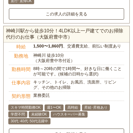
直行･直帰OK
この求人の詳細を見る
神崎川駅から徒歩10分！4LDK以上一戸建てでのお掃除
代行のお仕事（大阪府豊中市）
1,500〜1,860円
、交通費支給、前払い制度あり
時給
神崎川 徒歩10分
勤務地
（大阪府豊中市付近）
8時～20時の間で1時間〜、好きな日に働くこと
勤務時間
が可能です。(候補の日時から選択)
キッチン、トイレ、お風呂、洗面所、リビン
仕事内容
グ、その他のお掃除
業務委託
契約形態
スキマ時間勤務OK
週1〜OK
高時給
昇給･昇格あり
学歴不問
未経験OK
ハウスキーパー募集
30代･40代･50代活躍中