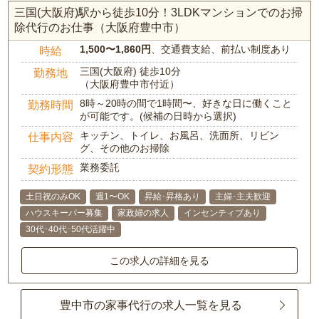
三国(大阪府)駅から徒歩10分！3LDKマンションでのお掃
除代行のお仕事（大阪府豊中市）
1,500〜1,860円
、交通費支給、前払い制度あり
時給
三国(大阪府) 徒歩10分
勤務地
（大阪府豊中市付近）
8時～20時の間で1時間〜、好きな日に働くこと
勤務時間
が可能です。(候補の日時から選択)
キッチン、トイレ、お風呂、洗面所、リビン
仕事内容
グ、その他のお掃除
業務委託
契約形態
土日祝のみOK
週1〜OK
昇給･昇格あり
主婦･主夫歓迎
ハウスキーパー募集
家政婦の求人
インセンティブあり
30代･40代･50代活躍中
この求人の詳細を見る
豊中市の家事代行の求人一覧を見る