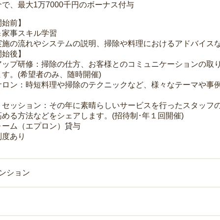
で、最大1万7000千円のボーナス付与
開始前】
＆家事スキル学習
実施の流れやシステムの説明、掃除や料理におけるアドバイス
開始後】
アップ研修：掃除の仕方、お客様とのコミュニケーションの取
す。(希望者のみ、随時開催)
サロン：時短料理や掃除のテクニックなど、様々なテーマや事例
トセッション：その年に素晴らしいサービスを行ったスタッフ
める方法などをシェアします。(招待制･年１回開催)
ォーム（エプロン）貸与
制度あり
マンション