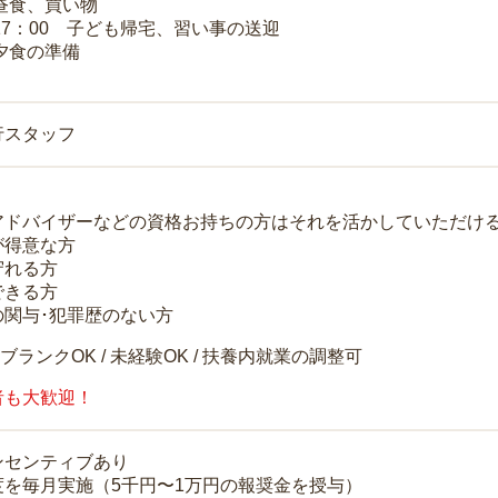
 昼食、買い物
～17：00 子ども帰宅、習い事の送迎
 夕食の準備
行スタッフ
アドバイザーなどの資格お持ちの方はそれを活かしていただけ
が得意な方
守れる方
できる方
の関与･犯罪歴のない方
 ブランクOK / 未経験OK / 扶養内就業の調整可
者も大歓迎！
ンセンティブあり
度を毎月実施（5千円〜1万円の報奨金を授与）