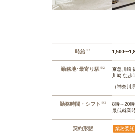
※1
時給
1,500〜1,
※2
勤務地･最寄り駅
京急川崎 
川崎 徒歩
（神奈川
※3
勤務時間・シフト
8時～20
最低就業
契約形態
業務委託