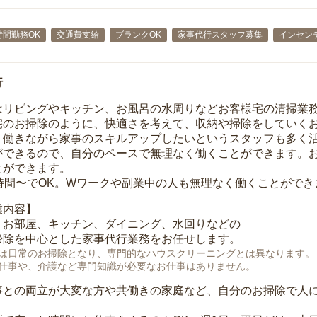
時間勤務OK
交通費支給
ブランクOK
家事代行スタッフ募集
インセン
行
はリビングやキッチン、お風呂の水周りなどお客様宅の清掃業
宅のお掃除のように、快適さを考えて、収納や掃除をしていく
、働きながら家事のスキルアップしたいというスタッフも多く
ができるので、自分のペースで無理なく働くことができます。
とができます。
1時間〜でOK。Wワークや副業中の人も無理なく働くことができ
業内容】
、お部屋、キッチン、ダイニング、水回りなどの
掃除を中心とした家事代行業務をお任せします。
は日常のお掃除となり、専門的なハウスクリーニングとは異なります。
仕事や、介護など専門知識が必要なお仕事はありません。
事との両立が大変な方や共働きの家庭など、自分のお掃除で人