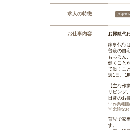
求人の特徴
スキマ
お仕事内容
お掃除代
家事代行
普段の自
もちろん
働くこと
て働くこ
週1日、
【主な作
リビング
日常のお
作業範囲
危険なお
育児で家
す。