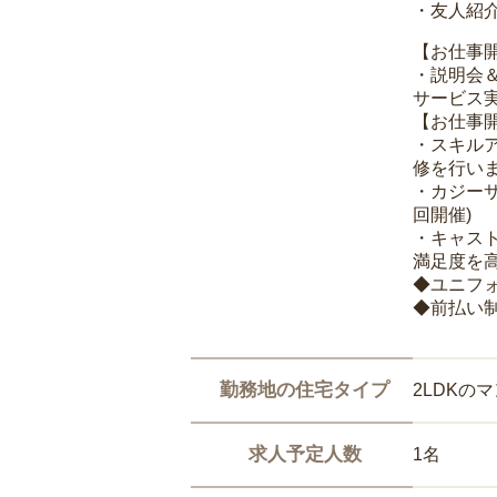
・友人紹介
【お仕事
・説明会
サービス
【お仕事
・スキル
修を行いま
・カジー
回開催)
・キャス
満足度を高
◆ユニフ
◆前払い
勤務地の住宅タイプ
2LDKの
求人予定人数
1名