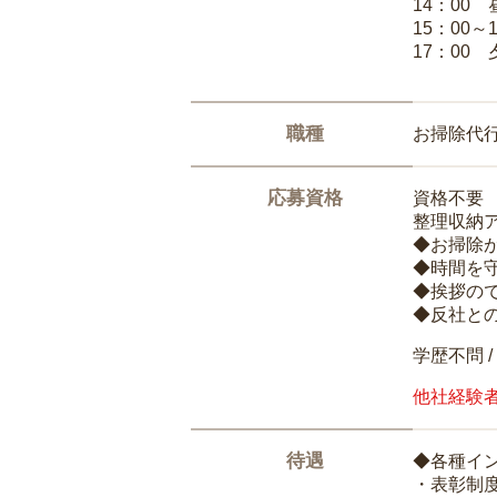
14：00
15：00
17：00
職種
お掃除代
応募資格
資格不要
整理収納
◆お掃除
◆時間を
◆挨拶の
◆反社と
学歴不問 /
他社経験
待遇
◆各種イ
・表彰制