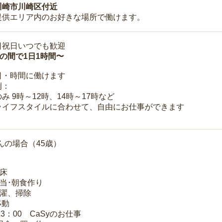
川崎市川崎区付近
提供エリア内のお好きな場所で働けます。
日祝日いつでも歓迎
時の間で1日1時間〜
日・時間に働けます
例：
み 9時～12時、14時～17時など
ライフスタイルに合わせて、自由にお仕事ができます
んの場合（45歳）
起床
弁当･朝食作り
洗濯、掃除
移動
13：00 CaSyのお仕事