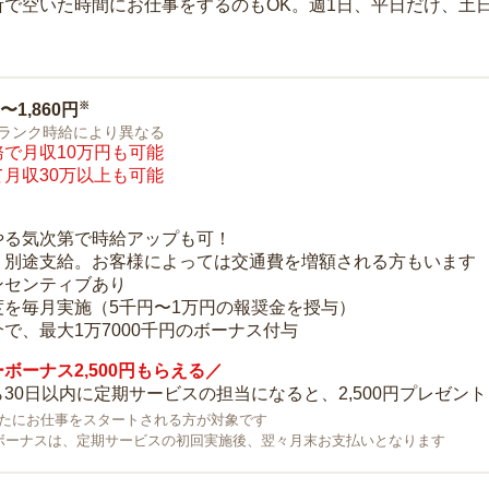
所で空いた時間にお仕事をするのもOK。週1日、平日だけ、土
※
0〜1,860円
ランク時給により異なる
で月収10万円も可能
月収30万以上も可能
り
やる気次第で時給アップも可！
：別途支給。お客様によっては交通費を増額される方もいます
ンセンティブあり
度を毎月実施（5千円〜1万円の報奨金を授与）
で、最大1万7000千円のボーナス付与
ボーナス2,500円もらえる／
30日以内に定期サービスの担当になると、2,500円プレゼント
で新たにお仕事をスタートされる方が対象です
ボーナスは、定期サービスの初回実施後、翌々月末お支払いとなります