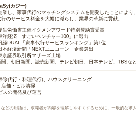
Sy(カジー)
年に創業し、家事代行のマッチングシステムを開発したことによ
代行のサービス料金を大幅に減らし、業界の革新に貢献。
 厚生労働省主催イクメンアワード特別奨励賞受賞
 東洋経済「すごいベンチャー100」に選出
 日経DUAL「家事代行サービスランキング」第1位
 日本経済新聞「NEXTユニコーン」企業選出
 東京証券取引所マザーズ上場
新聞、朝日新聞、読売新聞、テレビ朝日、日本テレビ、TBSな
掃除代行・料理代行)、ハウスクリーニング
・店舗・ビル清掃
ービスの開発及び運営
地」などの用語は、求職者が内容を理解しやすくするために、一般的な求