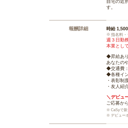
自宅の近
す。
報酬詳細
時給
1,50
指名料・
週３日勤務
本業として
◆昇給あ
あなたの
◆交通費
◆各種イ
・表彰制
・友人紹介
＼デビュー
ご応募から
CaSy
デビュー