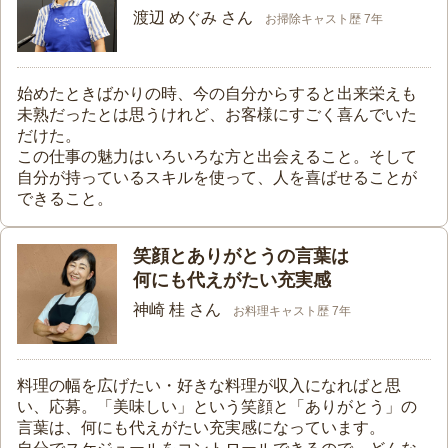
渡辺 めぐみ さん
お掃除キャスト歴 7年
始めたときばかりの時、今の自分からすると出来栄えも
未熟だったとは思うけれど、お客様にすごく喜んでいた
だけた。
この仕事の魅力はいろいろな方と出会えること。そして
自分が持っているスキルを使って、人を喜ばせることが
できること。
笑顔とありがとうの言葉は
何にも代えがたい充実感
神崎 桂 さん
お料理キャスト歴 7年
料理の幅を広げたい・好きな料理が収入になればと思
い、応募。「美味しい」という笑顔と「ありがとう」の
言葉は、何にも代えがたい充実感になっています。