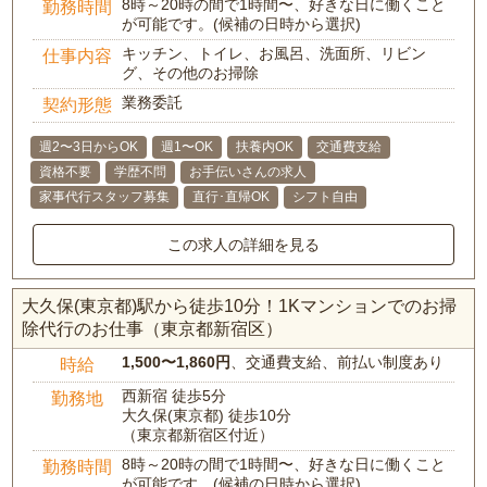
8時～20時の間で1時間〜、好きな日に働くこと
勤務時間
が可能です。(候補の日時から選択)
キッチン、トイレ、お風呂、洗面所、リビン
仕事内容
グ、その他のお掃除
業務委託
契約形態
週2〜3日からOK
週1〜OK
扶養内OK
交通費支給
資格不要
学歴不問
お手伝いさんの求人
家事代行スタッフ募集
直行･直帰OK
シフト自由
この求人の詳細を見る
大久保(東京都)駅から徒歩10分！1Kマンションでのお掃
除代行のお仕事（東京都新宿区）
1,500〜1,860円
、交通費支給、前払い制度あり
時給
西新宿 徒歩5分
勤務地
大久保(東京都) 徒歩10分
（東京都新宿区付近）
8時～20時の間で1時間〜、好きな日に働くこと
勤務時間
が可能です。(候補の日時から選択)