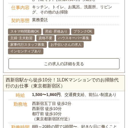
キッチン、トイレ、お風呂、洗面所、リビン
仕事内容
グ、その他のお掃除
業務委託
契約形態
スキマ時間勤務OK
昇給･昇格あり
ブランクOK
主婦･主夫歓迎
資格不要
ハウスキーパー募集
家事代行スタッフ募集
お手伝いさんの求人
インセンティブあり
この求人の詳細を見る
西新宿駅から徒歩10分！1LDKマンションでのお掃除代
行のお仕事（東京都新宿区）
1,500〜1,860円
、交通費支給、前払い制度あり
時給
西新宿五丁目 徒歩2分
勤務地
西新宿 徒歩10分
都庁前 徒歩10分
（東京都新宿区付近）
8時～20時の間で1時間〜、好きな日に働くこと
勤務時間