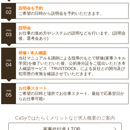
説明会を予約
step
02
ご希望の日時から説明会を予約いただきます。
説明会
step
お仕事の進め方やシステムの説明などを行います。(説明会
03
後、選考会あり)
研修 / 本人確認
当社マニュアル＆講師による指導のもとで研修(家事スキル
step
学習)を修了いただいた後、公的身分証をご提出いただき本
04
人確認サービス「TRUSTDOCK」による反社との関与及び
犯罪歴の有無を確認させていただきます。
お仕事スタート
step
ご希望の日時と場所でお仕事スタート。最短で応募翌日か
05
らお仕事可能♪
CaSyではたらくメリットなど求人概要のご案内
家事代行求人TOP