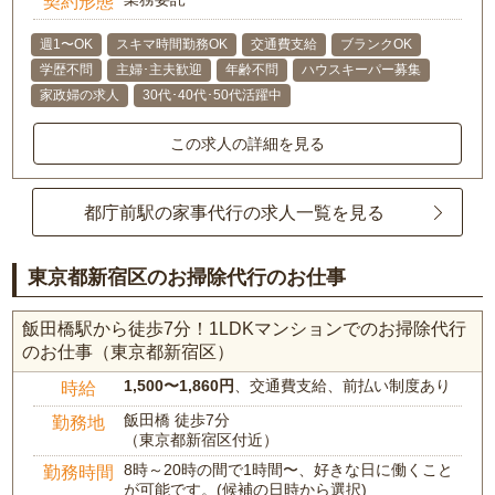
契約形態
週1〜OK
スキマ時間勤務OK
交通費支給
ブランクOK
学歴不問
主婦･主夫歓迎
年齢不問
ハウスキーパー募集
家政婦の求人
30代･40代･50代活躍中
この求人の詳細を見る
都庁前駅の家事代行の求人一覧を見る
東京都新宿区のお掃除代行のお仕事
飯田橋駅から徒歩7分！1LDKマンションでのお掃除代行
のお仕事（東京都新宿区）
1,500〜1,860円
、交通費支給、前払い制度あり
時給
飯田橋 徒歩7分
勤務地
（東京都新宿区付近）
8時～20時の間で1時間〜、好きな日に働くこと
勤務時間
が可能です。(候補の日時から選択)