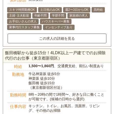
スキマ時間勤務OK
土日祝のみOK
週2〜3日からOK
高時給
主婦･主夫歓迎
年齢不問
学歴不問
家政婦の求人
お手伝いさんの求人
ハウスキーパー募集
家事代行スタッフ募集
インセンティブあり
この求人の詳細を見る
飯田橋駅から徒歩15分！4LDK以上一戸建てでのお掃除
代行のお仕事（東京都新宿区）
1,500〜1,860円
、交通費支給、前払い制度あり
時給
牛込神楽坂 徒歩5分
勤務地
神楽坂 徒歩10分
飯田橋 徒歩15分
（東京都新宿区付近）
8時～20時の間で1時間〜、好きな日に働くこと
勤務時間
が可能です。(候補の日時から選択)
キッチン、トイレ、お風呂、洗面所、リビン
仕事内容
グ、その他のお掃除