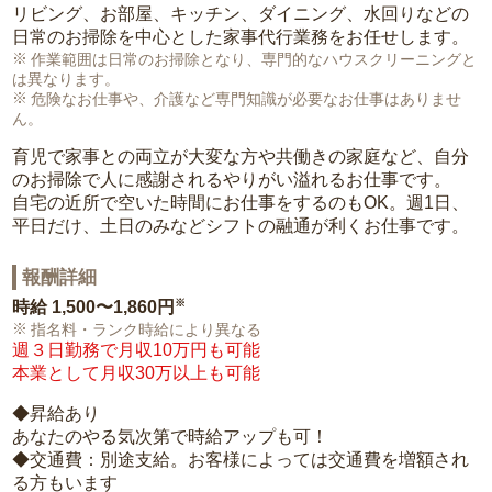
リビング、お部屋、キッチン、ダイニング、水回りなどの
日常のお掃除を中心とした家事代行業務をお任せします。
作業範囲は日常のお掃除となり、専門的なハウスクリーニングと
は異なります。
危険なお仕事や、介護など専門知識が必要なお仕事はありませ
ん。
育児で家事との両立が大変な方や共働きの家庭など、自分
のお掃除で人に感謝されるやりがい溢れるお仕事です。
自宅の近所で空いた時間にお仕事をするのもOK。週1日、
平日だけ、土日のみなどシフトの融通が利くお仕事です。
報酬詳細
※
時給
1,500〜1,860円
指名料・ランク時給により異なる
週３日勤務で月収10万円も可能
本業として月収30万以上も可能
◆昇給あり
あなたのやる気次第で時給アップも可！
◆交通費：別途支給。お客様によっては交通費を増額され
る方もいます