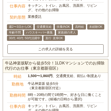
キッチン、トイレ、お風呂、洗面所、リビン
仕事内容
グ、その他のお掃除
業務委託
契約形態
週2〜3日からOK
交通費支給
扶養内OK
高時給
未経験OK
年齢不問
ハウスキーパー募集
家政婦の求人
30代･40代･50代活躍中
直行･直帰OK
この求人の詳細を見る
牛込神楽坂駅から徒歩5分！1LDKマンションでのお掃除
代行のお仕事（東京都新宿区）
1,500〜1,860円
、交通費支給、前払い制度あり
時給
牛込神楽坂 徒歩5分
勤務地
（東京都新宿区付近）
8時～20時の間で1時間〜、好きな日に働くこと
勤務時間
が可能です。(候補の日時から選択)
キッチン、トイレ、お風呂、洗面所、リビン
仕事内容
グ、その他のお掃除