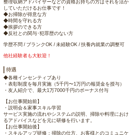
整理収納アドバイザーなどの資格お持ちの方はそれを活か
していただけるお仕事です！
◆お掃除が得意な方
◆時間を守れる方
◆挨拶のできる方
◆反社との関与･犯罪歴のない方
学歴不問 / ブランクOK / 未経験OK / 扶養内就業の調整可
他社経験者も大歓迎！
待遇
◆各種インセンティブあり
・表彰制度を毎月実施（5千円〜1万円の報奨金を授与）
・友人紹介で、最大1万7000千円のボーナス付与
【お仕事開始前】
・説明会＆家事スキル学習
サービス実施の流れやシステムの説明、掃除や料理におけ
るアドバイスなどを元に研修を行います。
【お仕事開始後】
・スキルアップ研修：掃除の仕方、お客様とのコミュニケ