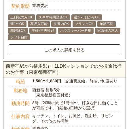
業務委託
契約形態
土日祝のみOK
スキマ時間勤務OK
週2〜3日からOK
週1〜OK
高収入可能
扶養内OK
ブランクOK
年齢不問
未経験OK
主婦･主夫歓迎
ハウスキーパー募集
家政婦の求人
シフト自由
この求人の詳細を見る
西新宿駅から徒歩5分！1LDKマンションでのお掃除代行
のお仕事（東京都新宿区）
1,500〜1,860円
、交通費支給、前払い制度あり
時給
西新宿 徒歩5分
勤務地
（東京都新宿区付近）
8時～20時の間で1時間〜、好きな日に働くこと
勤務時間
が可能です。(候補の日時から選択)
キッチン、トイレ、お風呂、洗面所、リビン
仕事内容
グ、その他のお掃除
業務委託