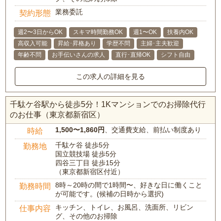
業務委託
契約形態
週2〜3日からOK
スキマ時間勤務OK
週1〜OK
扶養内OK
高収入可能
昇給･昇格あり
学歴不問
主婦･主夫歓迎
年齢不問
お手伝いさんの求人
直行･直帰OK
シフト自由
この求人の詳細を見る
千駄ケ谷駅から徒歩5分！1Kマンションでのお掃除代行
のお仕事（東京都新宿区）
1,500〜1,860円
、交通費支給、前払い制度あり
時給
千駄ケ谷 徒歩5分
勤務地
国立競技場 徒歩5分
四谷三丁目 徒歩15分
（東京都新宿区付近）
8時～20時の間で1時間〜、好きな日に働くこと
勤務時間
が可能です。(候補の日時から選択)
キッチン、トイレ、お風呂、洗面所、リビン
仕事内容
グ、その他のお掃除