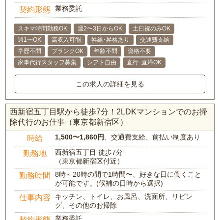
業務委託
契約形態
スキマ時間勤務OK
週2〜3日からOK
土日祝のみOK
週1〜OK
高収入可能
昇給･昇格あり
交通費支給
学歴不問
ブランクOK
年齢不問
資格不要
家事代行スタッフ募集
シフト自由
直行･直帰OK
この求人の詳細を見る
西新宿五丁目駅から徒歩7分！2LDKマンションでのお掃
除代行のお仕事（東京都新宿区）
1,500〜1,860円
、交通費支給、前払い制度あり
時給
西新宿五丁目 徒歩7分
勤務地
（東京都新宿区付近）
8時～20時の間で1時間〜、好きな日に働くこと
勤務時間
が可能です。(候補の日時から選択)
キッチン、トイレ、お風呂、洗面所、リビン
仕事内容
グ、その他のお掃除
業務委託
契約形態