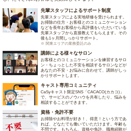
先輩スタッフによるサポート制度
先輩スタッフによる実地研修を受けられます。
お掃除の仕方・お客様とのコミュニケーション
などを長年お客様から高評価をいただいている
先輩スタッフから直接教えてもらえます。その
後も1ヶ月間しっかりサポート。
※ 関東エリアの業務委託のみ
講師による様々なサロン
お客様とのコミュニケーションを練習するサロ
ン・ちょっとした不安を相談するサロンなどが
あなたの不安・お悩みに合わせて、講師がしっ
かりサポートします。
キャスト専用コミュニティ
CaSyキャスト限定SNS「CACACO(カカコ)」
で、サービスのノウハウを共有したり、悩みを
相談することができます。
資格・免許不要
お掃除やお料理が好き！、得意！という方であ
れば、どなたでも働いていただけます。年齢も
不問です。もちろん、資格や免許、職務経験が