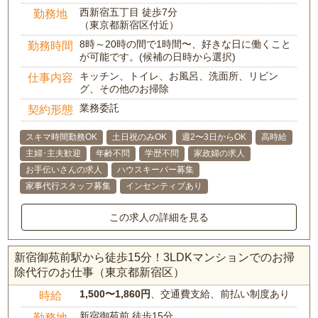
西新宿五丁目 徒歩7分
勤務地
（東京都新宿区付近）
8時～20時の間で1時間〜、好きな日に働くこと
勤務時間
が可能です。(候補の日時から選択)
キッチン、トイレ、お風呂、洗面所、リビン
仕事内容
グ、その他のお掃除
業務委託
契約形態
スキマ時間勤務OK
土日祝のみOK
週2〜3日からOK
高時給
主婦･主夫歓迎
年齢不問
学歴不問
家政婦の求人
お手伝いさんの求人
ハウスキーパー募集
家事代行スタッフ募集
インセンティブあり
この求人の詳細を見る
新宿御苑前駅から徒歩15分！3LDKマンションでのお掃
除代行のお仕事（東京都新宿区）
1,500〜1,860円
、交通費支給、前払い制度あり
時給
新宿御苑前 徒歩15分
勤務地