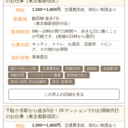
のお仕事（東京都新宿区）
1,500〜1,860円
、交通費支給、前払い制度あり
時給
飯田橋 徒歩7分
勤務地
（東京都新宿区付近）
8時～20時の間で1時間〜、好きな日に働くこと
勤務時間
が可能です。(候補の日時から選択)
キッチン、トイレ、お風呂、洗面所、リビン
仕事内容
グ、その他のお掃除
業務委託
契約形態
週2〜3日からOK
交通費支給
扶養内OK
高時給
未経験OK
年齢不問
ハウスキーパー募集
家政婦の求人
30代･40代･50代活躍中
直行･直帰OK
この求人の詳細を見る
千駄ケ谷駅から徒歩5分！1Kマンションでのお掃除代行
のお仕事（東京都新宿区）
1,500〜1,860円
、交通費支給、前払い制度あり
時給