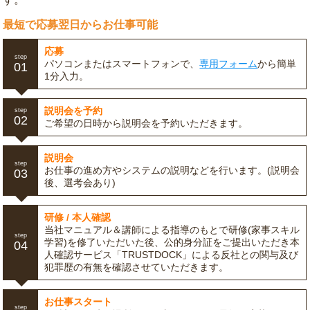
最短で応募翌日からお仕事可能
応募
step
パソコンまたはスマートフォンで、
専用フォーム
から簡単
01
1分入力。
説明会を予約
step
02
ご希望の日時から説明会を予約いただきます。
説明会
step
お仕事の進め方やシステムの説明などを行います。(説明会
03
後、選考会あり)
研修 / 本人確認
当社マニュアル＆講師による指導のもとで研修(家事スキル
step
学習)を修了いただいた後、公的身分証をご提出いただき本
04
人確認サービス「TRUSTDOCK」による反社との関与及び
犯罪歴の有無を確認させていただきます。
お仕事スタート
step