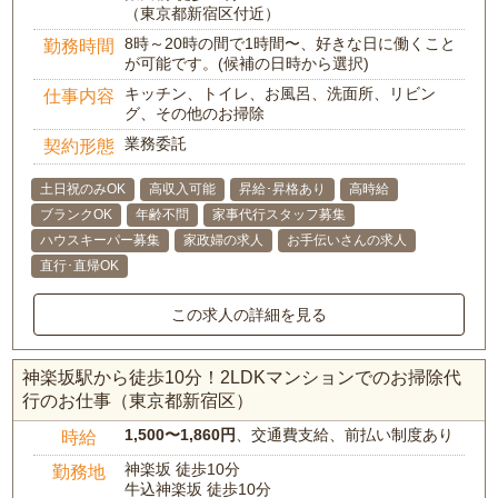
（東京都新宿区付近）
8時～20時の間で1時間〜、好きな日に働くこと
勤務時間
が可能です。(候補の日時から選択)
キッチン、トイレ、お風呂、洗面所、リビン
仕事内容
グ、その他のお掃除
業務委託
契約形態
土日祝のみOK
高収入可能
昇給･昇格あり
高時給
ブランクOK
年齢不問
家事代行スタッフ募集
ハウスキーパー募集
家政婦の求人
お手伝いさんの求人
直行･直帰OK
この求人の詳細を見る
神楽坂駅から徒歩10分！2LDKマンションでのお掃除代
行のお仕事（東京都新宿区）
1,500〜1,860円
、交通費支給、前払い制度あり
時給
神楽坂 徒歩10分
勤務地
牛込神楽坂 徒歩10分