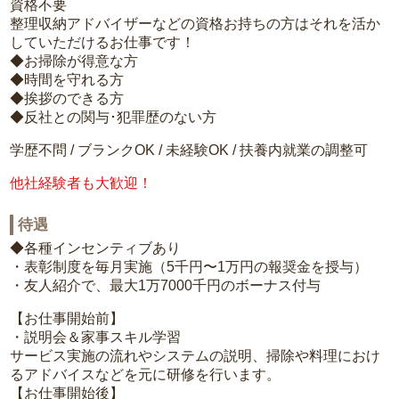
資格不要
整理収納アドバイザーなどの資格お持ちの方はそれを活か
していただけるお仕事です！
◆お掃除が得意な方
◆時間を守れる方
◆挨拶のできる方
◆反社との関与･犯罪歴のない方
学歴不問 / ブランクOK / 未経験OK / 扶養内就業の調整可
他社経験者も大歓迎！
待遇
◆各種インセンティブあり
・表彰制度を毎月実施（5千円〜1万円の報奨金を授与）
・友人紹介で、最大1万7000千円のボーナス付与
【お仕事開始前】
・説明会＆家事スキル学習
サービス実施の流れやシステムの説明、掃除や料理におけ
るアドバイスなどを元に研修を行います。
【お仕事開始後】