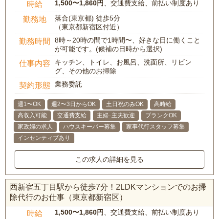
1,500〜1,860円
、交通費支給、前払い制度あり
時給
落合(東京都) 徒歩5分
勤務地
（東京都新宿区付近）
8時～20時の間で1時間〜、好きな日に働くこと
勤務時間
が可能です。(候補の日時から選択)
キッチン、トイレ、お風呂、洗面所、リビン
仕事内容
グ、その他のお掃除
業務委託
契約形態
週1〜OK
週2〜3日からOK
土日祝のみOK
高時給
高収入可能
交通費支給
主婦･主夫歓迎
ブランクOK
家政婦の求人
ハウスキーパー募集
家事代行スタッフ募集
インセンティブあり
この求人の詳細を見る
西新宿五丁目駅から徒歩7分！2LDKマンションでのお掃
除代行のお仕事（東京都新宿区）
1,500〜1,860円
、交通費支給、前払い制度あり
時給