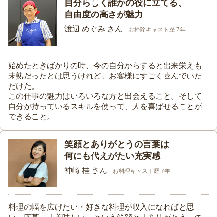
自分らしく誰かの役に立てる、
自由度の高さが魅力
渡辺 めぐみ さん
お掃除キャスト歴 7年
始めたときばかりの時、今の自分からすると出来栄えも
未熟だったとは思うけれど、お客様にすごく喜んでいた
だけた。
この仕事の魅力はいろいろな方と出会えること。そして
自分が持っているスキルを使って、人を喜ばせることが
できること。
笑顔とありがとうの言葉は
何にも代えがたい充実感
神崎 桂 さん
お料理キャスト歴 7年
料理の幅を広げたい・好きな料理が収入になればと思