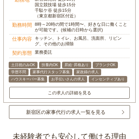
国立競技場 徒歩15分
千駄ケ谷 徒歩15分
（東京都新宿区付近）
8時～20時の間で1時間〜、好きな日に働くこと
勤務時間
が可能です。(候補の日時から選択)
キッチン、トイレ、お風呂、洗面所、リビン
仕事内容
グ、その他のお掃除
業務委託
契約形態
土日祝のみOK
扶養内OK
昇給･昇格あり
ブランクOK
学歴不問
家事代行スタッフ募集
家政婦の求人
ハウスキーパー募集
お手伝いさんの求人
インセンティブあり
この求人の詳細を見る
新宿区の家事代行の求人一覧を見る
未経験者でも安心して働ける理由