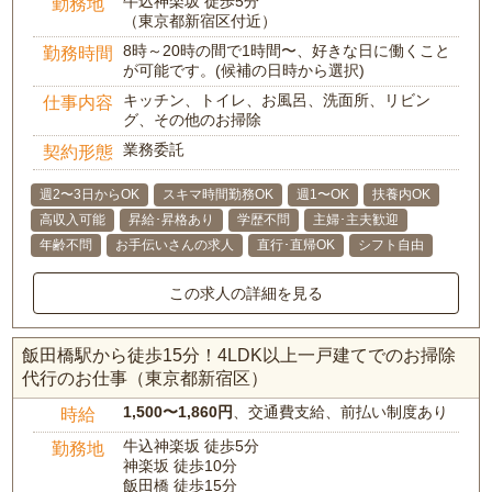
牛込神楽坂 徒歩5分
勤務地
（東京都新宿区付近）
8時～20時の間で1時間〜、好きな日に働くこと
勤務時間
が可能です。(候補の日時から選択)
キッチン、トイレ、お風呂、洗面所、リビン
仕事内容
グ、その他のお掃除
業務委託
契約形態
週2〜3日からOK
スキマ時間勤務OK
週1〜OK
扶養内OK
高収入可能
昇給･昇格あり
学歴不問
主婦･主夫歓迎
年齢不問
お手伝いさんの求人
直行･直帰OK
シフト自由
この求人の詳細を見る
飯田橋駅から徒歩15分！4LDK以上一戸建てでのお掃除
代行のお仕事（東京都新宿区）
1,500〜1,860円
、交通費支給、前払い制度あり
時給
牛込神楽坂 徒歩5分
勤務地
神楽坂 徒歩10分
飯田橋 徒歩15分