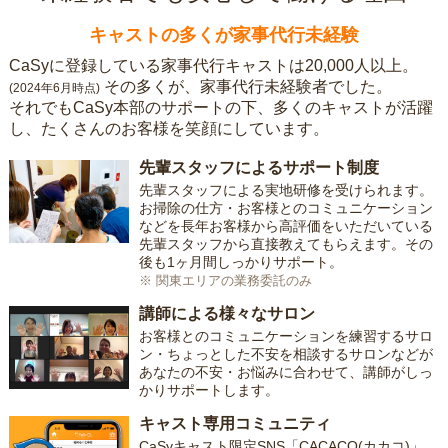
キャストの多くが家事代行未経験
CaSyに登録している家事代行キャストは20,000人以上。
その多くが、家事代行未経験者でした。
(2024年6月時点)
それでもCaSy本部のサポートの下、多くのキャストが活躍
し、たくさんのお客様を笑顔にしています。
先輩スタッフによるサポート制度
先輩スタッフによる実地研修を受けられます。
お掃除の仕方・お客様とのコミュニケーション
などを長年お客様から高評価をいただいている
先輩スタッフから直接教えてもらえます。その
後も1ヶ月間しっかりサポート。
※ 関東エリアの業務委託のみ
講師による様々なサロン
お客様とのコミュニケーションを練習するサロ
ン・ちょっとした不安を相談するサロンなどが
あなたの不安・お悩みに合わせて、講師がしっ
かりサポートします。
キャスト専用コミュニティ
CaSyキャスト限定SNS「CACACO(カカコ)」