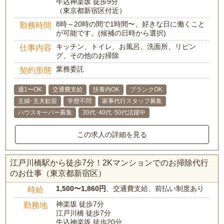
牛込神楽坂 徒歩9分
（東京都新宿区付近）
8時～20時の間で1時間〜、好きな日に働くこと
勤務時間
が可能です。(候補の日時から選択)
キッチン、トイレ、お風呂、洗面所、リビン
仕事内容
グ、その他のお掃除
業務委託
契約形態
週1〜OK
交通費支給
扶養内OK
ブランクOK
主婦･主夫歓迎
学歴不問
家事代行スタッフ募集
ハウスキーパー募集
30代･40代･50代活躍中
この求人の詳細を見る
江戸川橋駅から徒歩7分！2Kマンションでのお掃除代行
のお仕事（東京都新宿区）
1,500〜1,860円
、交通費支給、前払い制度あり
時給
神楽坂 徒歩7分
勤務地
江戸川橋 徒歩7分
牛込神楽坂 徒歩20分