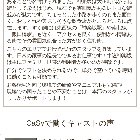
あることで名付けられました。神楽坂は大正時代から花
街として栄えはじめ、現在でも雰囲気があるレトロな街
並みが魅力です。ちょっとした小路を歩くのもまた面白
く、おしゃれや美味しそうな飲食店がところどころに点
在します。すぐ側には東西線の「神楽坂駅」や南北線
「飯田橋駅」も近く、アクセスも良く、便利かつ情緒あ
る街でその雰囲気似合った方が多く住む街。
こちらのエリアでお掃除代行のスタッフを募集していま
す。日常の家事の延長でできるお仕事です！牛込神楽坂
は主にファミリー世帯の利用者が多いのが特徴です。
自分でシフトを決められるので、単発で空いている時間
に働くことも可能です。
お客様宅と同じ環境での研修やマニュアルも完備◎
現場での困ったことや不安なことは、本部のスタッフが
しっかりサポートします！
CaSyで働くキャストの声