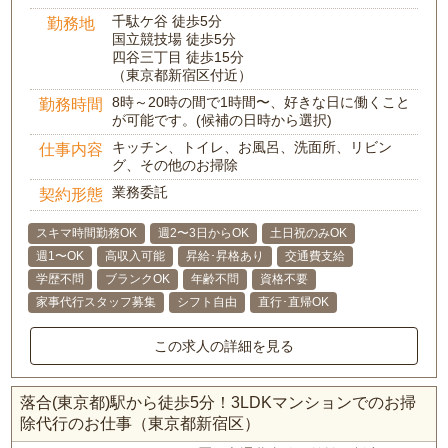
千駄ケ谷 徒歩5分
勤務地
国立競技場 徒歩5分
四谷三丁目 徒歩15分
（東京都新宿区付近）
8時～20時の間で1時間〜、好きな日に働くこと
勤務時間
が可能です。(候補の日時から選択)
キッチン、トイレ、お風呂、洗面所、リビン
仕事内容
グ、その他のお掃除
業務委託
契約形態
スキマ時間勤務OK
週2〜3日からOK
土日祝のみOK
週1〜OK
高収入可能
昇給･昇格あり
交通費支給
学歴不問
ブランクOK
年齢不問
資格不要
家事代行スタッフ募集
シフト自由
直行･直帰OK
この求人の詳細を見る
落合(東京都)駅から徒歩5分！3LDKマンションでのお掃
除代行のお仕事（東京都新宿区）