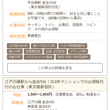
牛込柳町 徒歩10分
（東京都新宿区付近）
8時～20時の間で1時間〜、好きな日に働くこと
勤務時間
が可能です。(候補の日時から選択)
キッチン、トイレ、お風呂、洗面所、リビン
仕事内容
グ、その他のお掃除
業務委託
契約形態
土日祝のみOK
週2〜3日からOK
スキマ時間勤務OK
週1〜OK
交通費支給
主婦･主夫歓迎
ブランクOK
年齢不問
ハウスキーパー募集
30代･40代･50代活躍中
この求人の詳細を見る
江戸川橋駅から徒歩5分！2LDKマンションでのお掃除代
行のお仕事（東京都新宿区）
1,500〜1,860円
、交通費支給、前払い制度あり
時給
江戸川橋 徒歩5分
勤務地
神楽坂 徒歩5分