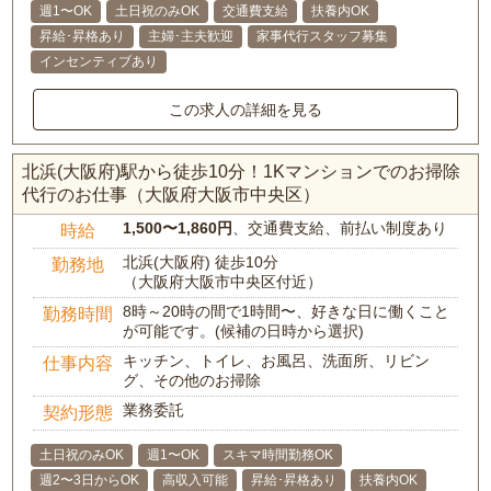
週1〜OK
土日祝のみOK
交通費支給
扶養内OK
昇給･昇格あり
主婦･主夫歓迎
家事代行スタッフ募集
インセンティブあり
この求人の詳細を見る
北浜(大阪府)駅から徒歩10分！1Kマンションでのお掃除
代行のお仕事（大阪府大阪市中央区）
1,500〜1,860円
、交通費支給、前払い制度あり
時給
北浜(大阪府) 徒歩10分
勤務地
（大阪府大阪市中央区付近）
8時～20時の間で1時間〜、好きな日に働くこと
勤務時間
が可能です。(候補の日時から選択)
キッチン、トイレ、お風呂、洗面所、リビン
仕事内容
グ、その他のお掃除
業務委託
契約形態
土日祝のみOK
週1〜OK
スキマ時間勤務OK
週2〜3日からOK
高収入可能
昇給･昇格あり
扶養内OK