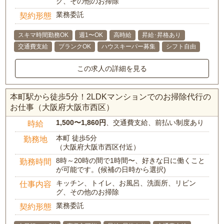
グ、その他のお掃除
業務委託
契約形態
スキマ時間勤務OK
週1〜OK
高時給
昇給･昇格あり
交通費支給
ブランクOK
ハウスキーパー募集
シフト自由
この求人の詳細を見る
本町駅から徒歩5分！2LDKマンションでのお掃除代行の
お仕事（大阪府大阪市西区）
1,500〜1,860円
、交通費支給、前払い制度あり
時給
本町 徒歩5分
勤務地
（大阪府大阪市西区付近）
8時～20時の間で1時間〜、好きな日に働くこと
勤務時間
が可能です。(候補の日時から選択)
キッチン、トイレ、お風呂、洗面所、リビン
仕事内容
グ、その他のお掃除
業務委託
契約形態