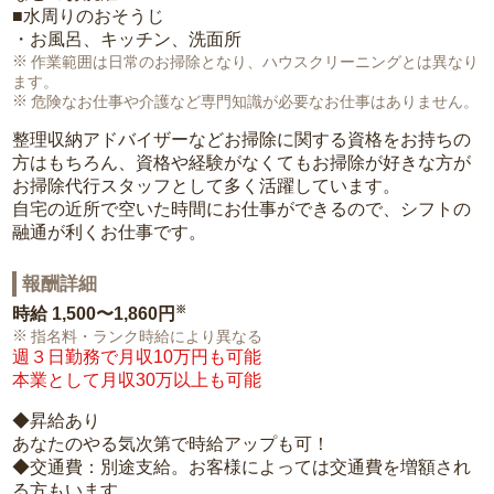
■水周りのおそうじ
・お風呂、キッチン、洗面所
作業範囲は日常のお掃除となり、ハウスクリーニングとは異なり
ます。
危険なお仕事や介護など専門知識が必要なお仕事はありません。
整理収納アドバイザーなどお掃除に関する資格をお持ちの
方はもちろん、資格や経験がなくてもお掃除が好きな方が
お掃除代行スタッフとして多く活躍しています。
自宅の近所で空いた時間にお仕事ができるので、シフトの
融通が利くお仕事です。
報酬詳細
※
時給
1,500〜1,860円
指名料・ランク時給により異なる
週３日勤務で月収10万円も可能
本業として月収30万以上も可能
◆昇給あり
あなたのやる気次第で時給アップも可！
◆交通費：別途支給。お客様によっては交通費を増額され
る方もいます