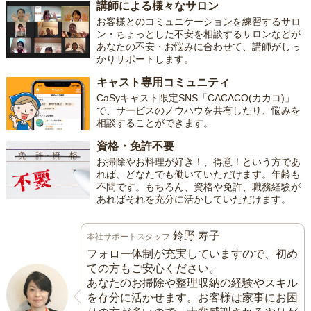
講師による様々なサロン
お客様とのコミュニケーションを練習するサロ
ン・ちょっとした不安を相談するサロンなどが
あなたの不安・お悩みに合わせて、講師がしっ
かりサポートします。
キャスト専用コミュニティ
CaSyキャスト限定SNS「CACACO(カカコ)」
で、サービスのノウハウを共有したり、悩みを
相談することができます。
資格・免許不要
お掃除やお料理が好き！、得意！という方であ
れば、どなたでも働いていただけます。年齢も
不問です。もちろん、資格や免許、職務経験が
あればそれを充分に活かしていただけます。
鈴野 寿子
本社サポートスタッフ
フォロー体制が充実していますので、初め
ての方もご安心ください。
あなたのお掃除や整理収納の経験やスキル
を存分に活かせます。お客様は家事にお困