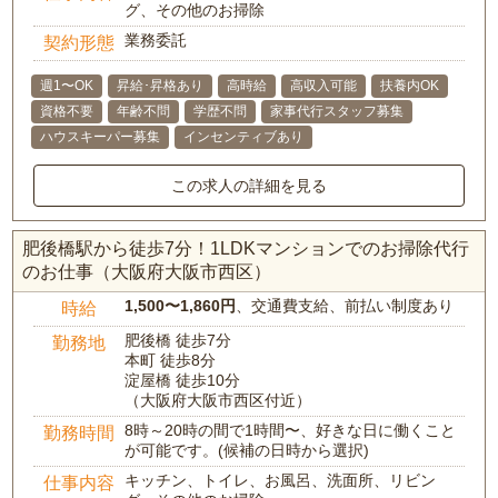
グ、その他のお掃除
業務委託
契約形態
週1〜OK
昇給･昇格あり
高時給
高収入可能
扶養内OK
資格不要
年齢不問
学歴不問
家事代行スタッフ募集
ハウスキーパー募集
インセンティブあり
この求人の詳細を見る
肥後橋駅から徒歩7分！1LDKマンションでのお掃除代行
のお仕事（大阪府大阪市西区）
1,500〜1,860円
、交通費支給、前払い制度あり
時給
肥後橋 徒歩7分
勤務地
本町 徒歩8分
淀屋橋 徒歩10分
（大阪府大阪市西区付近）
8時～20時の間で1時間〜、好きな日に働くこと
勤務時間
が可能です。(候補の日時から選択)
キッチン、トイレ、お風呂、洗面所、リビン
仕事内容