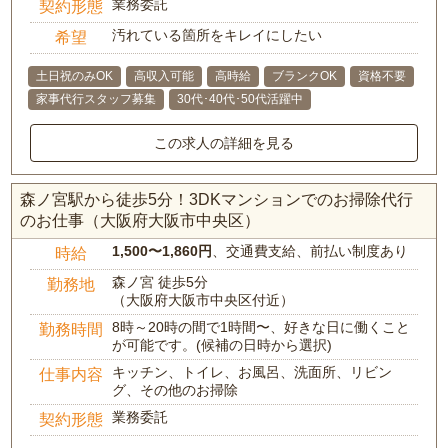
業務委託
契約形態
汚れている箇所をキレイにしたい
希望
土日祝のみOK
高収入可能
高時給
ブランクOK
資格不要
家事代行スタッフ募集
30代･40代･50代活躍中
この求人の詳細を見る
森ノ宮駅から徒歩5分！3DKマンションでのお掃除代行
のお仕事（大阪府大阪市中央区）
1,500〜1,860円
、交通費支給、前払い制度あり
時給
森ノ宮 徒歩5分
勤務地
（大阪府大阪市中央区付近）
8時～20時の間で1時間〜、好きな日に働くこと
勤務時間
が可能です。(候補の日時から選択)
キッチン、トイレ、お風呂、洗面所、リビン
仕事内容
グ、その他のお掃除
業務委託
契約形態