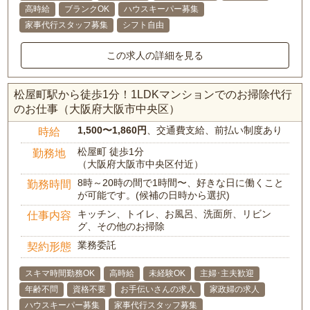
高時給
ブランクOK
ハウスキーパー募集
家事代行スタッフ募集
シフト自由
この求人の詳細を見る
松屋町駅から徒歩1分！1LDKマンションでのお掃除代行
のお仕事（大阪府大阪市中央区）
1,500〜1,860円
、交通費支給、前払い制度あり
時給
松屋町 徒歩1分
勤務地
（大阪府大阪市中央区付近）
8時～20時の間で1時間〜、好きな日に働くこと
勤務時間
が可能です。(候補の日時から選択)
キッチン、トイレ、お風呂、洗面所、リビン
仕事内容
グ、その他のお掃除
業務委託
契約形態
スキマ時間勤務OK
高時給
未経験OK
主婦･主夫歓迎
年齢不問
資格不要
お手伝いさんの求人
家政婦の求人
ハウスキーパー募集
家事代行スタッフ募集