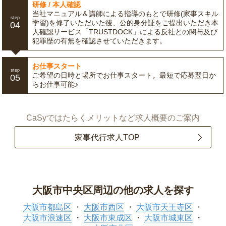
研修 / 本人確認
当社マニュアル＆講師による指導のもとで研修(家事スキル
step
学習)を修了いただいた後、公的身分証をご提出いただき本
04
人確認サービス「TRUSTDOCK」による反社との関与及び
犯罪歴の有無を確認させていただきます。
お仕事スタート
step
ご希望の日時と場所でお仕事スタート。最短で応募翌日か
05
らお仕事可能♪
CaSyではたらくメリットなど求人概要のご案内
家事代行求人TOP
大阪市中央区周辺の他の求人を探す
大阪市都島区
大阪市西区
大阪市天王寺区
大阪市浪速区
大阪市東成区
大阪市城東区