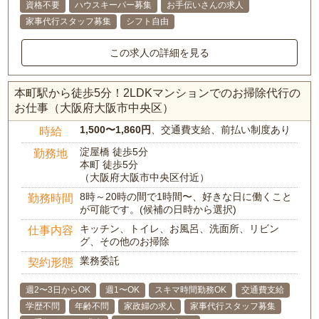
資格不要
ハウスキーパー募集
お手伝いさんの求人
家事代行スタッフ募集
シフト自由
この求人の詳細を見る
本町駅から徒歩5分！2LDKマンションでのお掃除代行の
お仕事（大阪府大阪市中央区）
1,500〜1,860円
、交通費支給、前払い制度あり
時給
淀屋橋 徒歩5分
勤務地
本町 徒歩5分
（大阪府大阪市中央区付近）
8時～20時の間で1時間〜、好きな日に働くこと
勤務時間
が可能です。(候補の日時から選択)
キッチン、トイレ、お風呂、洗面所、リビン
仕事内容
グ、その他のお掃除
業務委託
契約形態
週2〜3日からOK
週1〜OK
スキマ時間勤務OK
交通費支給
学歴不問
年齢不問
家政婦の求人
家事代行スタッフ募集