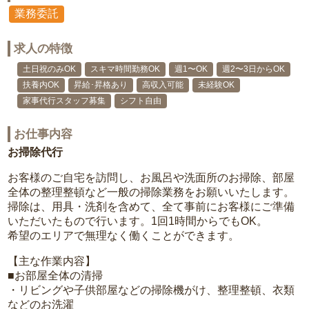
業務委託
求人の特徴
土日祝のみOK
スキマ時間勤務OK
週1〜OK
週2〜3日からOK
扶養内OK
昇給･昇格あり
高収入可能
未経験OK
家事代行スタッフ募集
シフト自由
お仕事内容
お掃除代行
お客様のご自宅を訪問し、お風呂や洗面所のお掃除、部屋
全体の整理整頓など一般の掃除業務をお願いいたします。
掃除は、用具・洗剤を含めて、全て事前にお客様にご準備
いただいたもので行います。1回1時間からでもOK。
希望のエリアで無理なく働くことができます。
【主な作業内容】
■お部屋全体の清掃
・リビングや子供部屋などの掃除機がけ、整理整頓、衣類
などのお洗濯