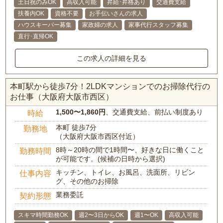
土日祝のみOK
高収入可能
昇給･昇格あり
交通費支給
扶養内OK
資格不要
お手伝いさんの求人
ハウスキーパー募集
家政婦の求人
家事代行スタッフ募集
直行･直帰OK
この求人の詳細を見る
本町駅から徒歩7分！2LDKマンションでのお掃除代行の
お仕事（大阪府大阪市西区）
1,500〜1,860円
、交通費支給、前払い制度あり
時給
本町 徒歩7分
勤務地
（大阪府大阪市西区付近）
8時～20時の間で1時間〜、好きな日に働くこと
勤務時間
が可能です。(候補の日時から選択)
キッチン、トイレ、お風呂、洗面所、リビン
仕事内容
グ、その他のお掃除
業務委託
契約形態
スキマ時間勤務OK
週2〜3日からOK
週1〜OK
高収入可能