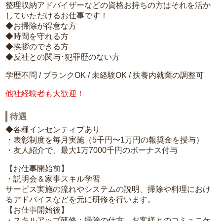
整理収納アドバイザーなどの資格お持ちの方はそれを活か
していただけるお仕事です！
◆お掃除が得意な方
◆時間を守れる方
◆挨拶のできる方
◆反社との関与･犯罪歴のない方
学歴不問 / ブランクOK / 未経験OK / 扶養内就業の調整可
他社経験者も大歓迎！
待遇
◆各種インセンティブあり
・表彰制度を毎月実施（5千円〜1万円の報奨金を授与）
・友人紹介で、最大1万7000千円のボーナス付与
【お仕事開始前】
・説明会＆家事スキル学習
サービス実施の流れやシステムの説明、掃除や料理におけ
るアドバイスなどを元に研修を行います。
【お仕事開始後】
・スキルアップ研修：掃除の仕方、お客様とのコミュニケ