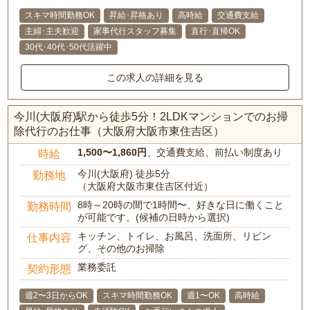
スキマ時間勤務OK
昇給･昇格あり
高時給
交通費支給
主婦･主夫歓迎
家事代行スタッフ募集
直行･直帰OK
30代･40代･50代活躍中
この求人の詳細を見る
今川(大阪府)駅から徒歩5分！2LDKマンションでのお掃
除代行のお仕事（大阪府大阪市東住吉区）
1,500〜1,860円
、交通費支給、前払い制度あり
時給
今川(大阪府) 徒歩5分
勤務地
（大阪府大阪市東住吉区付近）
8時～20時の間で1時間〜、好きな日に働くこと
勤務時間
が可能です。(候補の日時から選択)
キッチン、トイレ、お風呂、洗面所、リビン
仕事内容
グ、その他のお掃除
業務委託
契約形態
週2〜3日からOK
スキマ時間勤務OK
週1〜OK
高時給