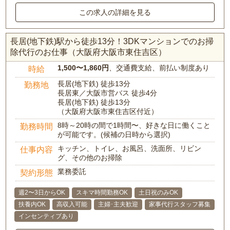
この求人の詳細を見る
長居(地下鉄)駅から徒歩13分！3DKマンションでのお掃
除代行のお仕事（大阪府大阪市東住吉区）
1,500〜1,860円
、交通費支給、前払い制度あり
時給
長居(地下鉄) 徒歩13分
勤務地
長居東／大阪市営バス 徒歩4分
長居(地下鉄) 徒歩13分
（大阪府大阪市東住吉区付近）
8時～20時の間で1時間〜、好きな日に働くこと
勤務時間
が可能です。(候補の日時から選択)
キッチン、トイレ、お風呂、洗面所、リビン
仕事内容
グ、その他のお掃除
業務委託
契約形態
週2〜3日からOK
スキマ時間勤務OK
土日祝のみOK
扶養内OK
高収入可能
主婦･主夫歓迎
家事代行スタッフ募集
インセンティブあり