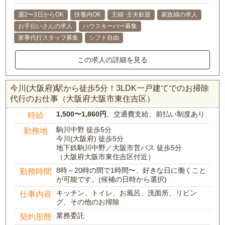
週2〜3日からOK
扶養内OK
主婦･主夫歓迎
家政婦の求人
お手伝いさんの求人
ハウスキーパー募集
家事代行スタッフ募集
シフト自由
この求人の詳細を見る
今川(大阪府)駅から徒歩5分！3LDK一戸建てでのお掃除
代行のお仕事（大阪府大阪市東住吉区）
1,500〜1,860円
、交通費支給、前払い制度あり
時給
駒川中野 徒歩5分
勤務地
今川(大阪府) 徒歩5分
地下鉄駒川中野／大阪市営バス 徒歩5分
（大阪府大阪市東住吉区付近）
8時～20時の間で1時間〜、好きな日に働くこと
勤務時間
が可能です。(候補の日時から選択)
キッチン、トイレ、お風呂、洗面所、リビン
仕事内容
グ、その他のお掃除
業務委託
契約形態