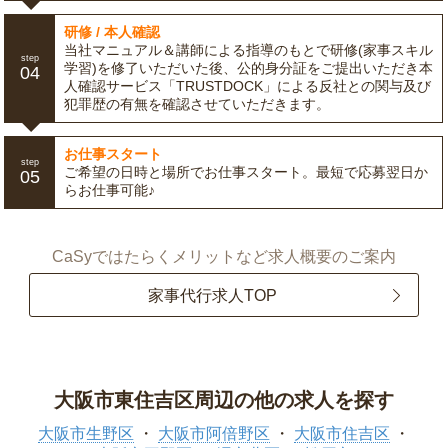
研修 / 本人確認
当社マニュアル＆講師による指導のもとで研修(家事スキル
step
学習)を修了いただいた後、公的身分証をご提出いただき本
04
人確認サービス「TRUSTDOCK」による反社との関与及び
犯罪歴の有無を確認させていただきます。
お仕事スタート
step
ご希望の日時と場所でお仕事スタート。最短で応募翌日か
05
らお仕事可能♪
CaSyではたらくメリットなど求人概要のご案内
家事代行求人TOP
大阪市東住吉区周辺の他の求人を探す
大阪市生野区
大阪市阿倍野区
大阪市住吉区