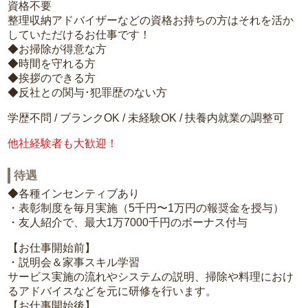
資格不要
整理収納アドバイザーなどの資格お持ちの方はそれを活か
していただけるお仕事です！
◆お掃除が得意な方
◆時間を守れる方
◆挨拶のできる方
◆反社との関与･犯罪歴のない方
学歴不問 / ブランクOK / 未経験OK / 扶養内就業の調整可
他社経験者も大歓迎！
待遇
◆各種インセンティブあり
・表彰制度を毎月実施（5千円〜1万円の報奨金を授与）
・友人紹介で、最大1万7000千円のボーナス付与
【お仕事開始前】
・説明会＆家事スキル学習
サービス実施の流れやシステムの説明、掃除や料理におけ
るアドバイスなどを元に研修を行います。
【お仕事開始後】