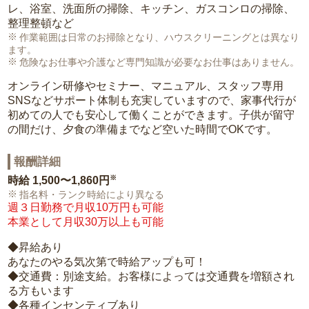
レ、浴室、洗面所の掃除、キッチン、ガスコンロの掃除、
整理整頓など
作業範囲は日常のお掃除となり、ハウスクリーニングとは異なり
ます。
危険なお仕事や介護など専門知識が必要なお仕事はありません。
オンライン研修やセミナー、マニュアル、スタッフ専用
SNSなどサポート体制も充実していますので、家事代行が
初めての人でも安心して働くことができます。子供が留守
の間だけ、夕食の準備までなど空いた時間でOKです。
報酬詳細
※
時給
1,500〜1,860円
指名料・ランク時給により異なる
週３日勤務で月収10万円も可能
本業として月収30万以上も可能
◆昇給あり
あなたのやる気次第で時給アップも可！
◆交通費：別途支給。お客様によっては交通費を増額され
る方もいます
◆各種インセンティブあり