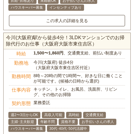
昇給･昇格あり
未経験OK
お手伝いさんの求人
ハウスキーパー募集
インセンティブあり
この求人の詳細を見る
今川(大阪府)駅から徒歩4分！3LDKマンションでのお掃
除代行のお仕事（大阪府大阪市東住吉区）
1,500〜1,860円
、交通費支給、前払い制度あり
時給
今川(大阪府) 徒歩4分
勤務地
（大阪府大阪市東住吉区付近）
8時～20時の間で1時間〜、好きな日に働くこと
勤務時間
が可能です。(候補の日時から選択)
キッチン、トイレ、お風呂、洗面所、リビン
仕事内容
グ、その他のお掃除
業務委託
契約形態
週2〜3日からOK
高収入可能
高時給
交通費支給
主婦･主夫歓迎
年齢不問
資格不要
お手伝いさんの求人
ハウスキーパー募集
30代･40代･50代活躍中