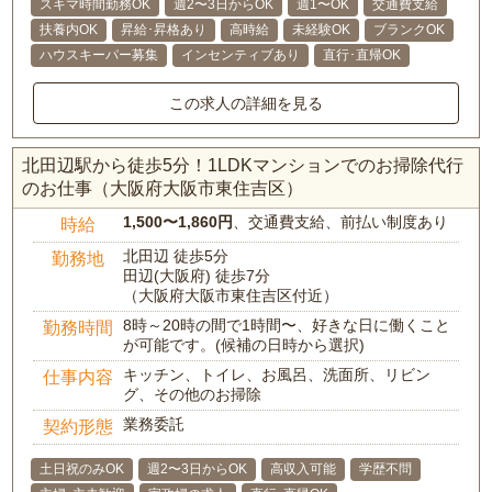
スキマ時間勤務OK
週2〜3日からOK
週1〜OK
交通費支給
扶養内OK
昇給･昇格あり
高時給
未経験OK
ブランクOK
ハウスキーパー募集
インセンティブあり
直行･直帰OK
この求人の詳細を見る
北田辺駅から徒歩5分！1LDKマンションでのお掃除代行
のお仕事（大阪府大阪市東住吉区）
1,500〜1,860円
、交通費支給、前払い制度あり
時給
北田辺 徒歩5分
勤務地
田辺(大阪府) 徒歩7分
（大阪府大阪市東住吉区付近）
8時～20時の間で1時間〜、好きな日に働くこと
勤務時間
が可能です。(候補の日時から選択)
キッチン、トイレ、お風呂、洗面所、リビン
仕事内容
グ、その他のお掃除
業務委託
契約形態
土日祝のみOK
週2〜3日からOK
高収入可能
学歴不問