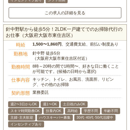
インセンティブあり
シフト自由
この求人の詳細を見る
針中野駅から徒歩5分！2LDK一戸建てでのお掃除代行の
お仕事（大阪府大阪市東住吉区）
1,500〜1,860円
、交通費支給、前払い制度あり
時給
針中野 徒歩5分
勤務地
（大阪府大阪市東住吉区付近）
8時～20時の間で1時間〜、好きな日に働くこと
勤務時間
が可能です。(候補の日時から選択)
キッチン、トイレ、お風呂、洗面所、リビン
仕事内容
グ、その他のお掃除
業務委託
契約形態
週2〜3日からOK
週1〜OK
土日祝のみOK
スキマ時間勤務OK
扶養内OK
高時給
学歴不問
年齢不問
主婦･主夫歓迎
ハウスキーパー募集
30代･40代･50代活躍中
インセンティブあり