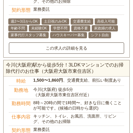
グ、その他のお掃除
業務委託
契約形態
週2〜3日からOK
土日祝のみOK
交通費支給
高収入可能
年齢不問
未経験OK
学歴不問
資格不要
家政婦の求人
家事代行スタッフ募集
ハウスキーパー募集
シフト自由
この求人の詳細を見る
今川(大阪府)駅から徒歩5分！3LDKマンションでのお掃
除代行のお仕事（大阪府大阪市東住吉区）
1,500〜1,860円
、交通費支給、前払い制度あり
時給
今川(大阪府) 徒歩5分
勤務地
（大阪府大阪市東住吉区付近）
8時～20時の間で1時間〜、好きな日に働くこと
勤務時間
が可能です。(候補の日時から選択)
キッチン、トイレ、お風呂、洗面所、リビン
仕事内容
グ、その他のお掃除
業務委託
契約形態