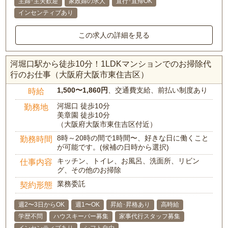
主婦･主夫歓迎
家政婦の求人
直行･直帰OK
インセンティブあり
この求人の詳細を見る
河堀口駅から徒歩10分！1LDKマンションでのお掃除代
行のお仕事（大阪府大阪市東住吉区）
1,500〜1,860円
、交通費支給、前払い制度あり
時給
河堀口 徒歩10分
勤務地
美章園 徒歩10分
（大阪府大阪市東住吉区付近）
8時～20時の間で1時間〜、好きな日に働くこと
勤務時間
が可能です。(候補の日時から選択)
キッチン、トイレ、お風呂、洗面所、リビン
仕事内容
グ、その他のお掃除
業務委託
契約形態
週2〜3日からOK
週1〜OK
昇給･昇格あり
高時給
学歴不問
ハウスキーパー募集
家事代行スタッフ募集