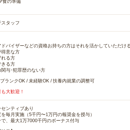
 夕食の準備
行スタッフ
アドバイザーなどの資格お持ちの方はそれを活かしていただけ
が得意な方
守れる方
できる方
の関与･犯罪歴のない方
 ブランクOK / 未経験OK / 扶養内就業の調整可
者も大歓迎！
ンセンティブあり
度を毎月実施（5千円〜1万円の報奨金を授与）
で、最大1万7000千円のボーナス付与