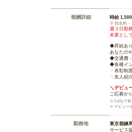
報酬詳細
時給
1,50
指名料・
週３日勤務
本業として
◆昇給あ
あなたの
◆交通費
◆各種イ
・表彰制
・友人紹介
＼デビュー
ご応募から
CaSy
デビュー
勤務地
東京都練
サービス