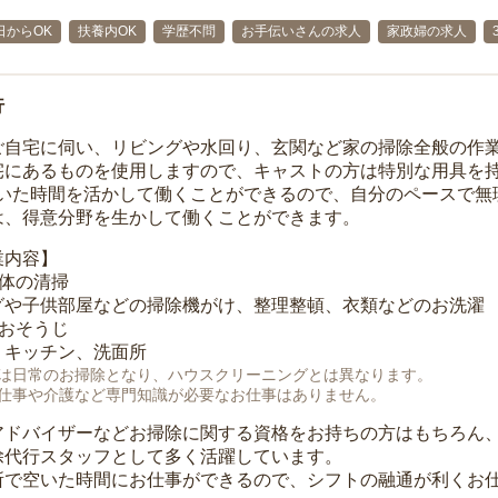
日からOK
扶養内OK
学歴不問
お手伝いさんの求人
家政婦の求人
行
ご自宅に伺い、リビングや水回り、玄関など家の掃除全般の作
宅にあるものを使用しますので、キャストの方は特別な用具を持
空いた時間を活かして働くことができるので、自分のペースで無
は、得意分野を生かして働くことができます。
業内容】
全体の清掃
グや子供部屋などの掃除機がけ、整理整頓、衣類などのお洗濯
のおそうじ
、キッチン、洗面所
は日常のお掃除となり、ハウスクリーニングとは異なります。
仕事や介護など専門知識が必要なお仕事はありません。
アドバイザーなどお掃除に関する資格をお持ちの方はもちろん
除代行スタッフとして多く活躍しています。
所で空いた時間にお仕事ができるので、シフトの融通が利くお