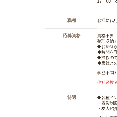
17：00
職種
お掃除代
応募資格
資格不要
整理収納
◆お掃除
◆時間を
◆挨拶の
◆反社と
学歴不問 /
他社経験
待遇
◆各種イ
・表彰制
・友人紹介