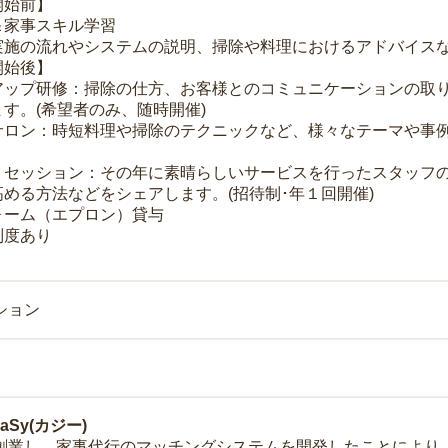
開始前】
＆家事スキル学習
実施の流れやシステムの説明、掃除や料理におけるアドバイス
開始後】
アップ研修：掃除の仕方、お客様とのコミュニケーションの取
す。(希望者のみ、随時開催)
サロン：時短料理や掃除のテクニックなど、様々なテーマや事例
トセッション：その年に素晴らしいサービスを行ったスタッフ
める方法などをシェアします。(招待制･年１回開催)
ォーム（エプロン）貸与
制度あり
ション
Sy(カジー)
年に創業し、家事代行のマッチングシステムを開発したことによ