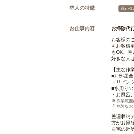
求人の特徴
週2〜3
お仕事内容
お掃除代
お客様の
もお客様
もOK。
好きな人
【主な作
■お部屋
・リビン
■水周り
・お風呂
作業範囲
危険なお
整理収納
方がお掃
自宅の近