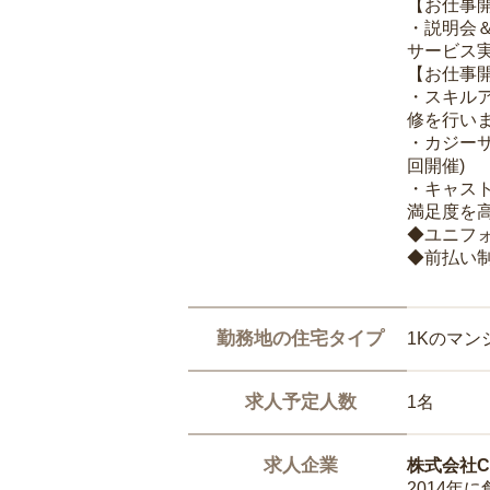
【お仕事
・説明会
サービス
【お仕事
・スキル
修を行いま
・カジー
回開催)
・キャス
満足度を高
◆ユニフ
◆前払い
勤務地の住宅タイプ
1Kのマン
求人予定人数
1名
求人企業
株式会社Ca
2014