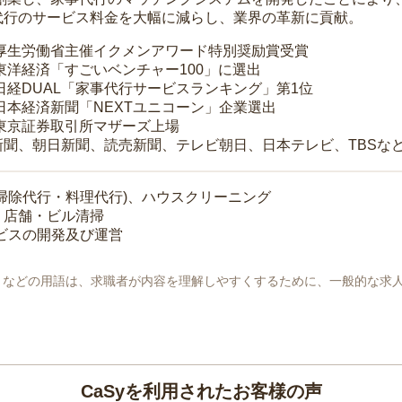
代行のサービス料金を大幅に減らし、業界の革新に貢献。
 厚生労働省主催イクメンアワード特別奨励賞受賞
 東洋経済「すごいベンチャー100」に選出
 日経DUAL「家事代行サービスランキング」第1位
 日本経済新聞「NEXTユニコーン」企業選出
 東京証券取引所マザーズ上場
新聞、朝日新聞、読売新聞、テレビ朝日、日本テレビ、TBSな
掃除代行・料理代行)、ハウスクリーニング
・店舗・ビル清掃
ービスの開発及び運営
地」などの用語は、求職者が内容を理解しやすくするために、一般的な求
CaSyを利用されたお客様の声