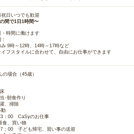
日祝日いつでも歓迎
時の間で1日1時間〜
日・時間に働けます
例：
み 9時～12時、14時～17時など
ライフスタイルに合わせて、自由にお仕事ができます
んの場合（45歳）
起床
弁当･朝食作り
洗濯、掃除
移動
13：00 CaSyのお仕事
 昼食、買い物
～17：00 子ども帰宅、習い事の送迎