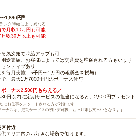
※
0〜1,860円
ランク時給により異なる
で月収10万円も可能
月収30万以上も可能
り
やる気次第で時給アップも可！
：別途支給。お客様によっては交通費を増額される方もいます
ンセンティブあり
度を毎月実施（5千円〜1万円の報奨金を授与）
で、最大1万7000千円のボーナス付与
ボーナス2,500円もらえる／
30日以内に定期サービスの担当になると、2,500円プレゼント
で新たにお仕事をスタートされる方が対象です
ボーナスは、定期サービスの初回実施後、翌々月末お支払いとなります
馬区付近
提供エリア内のお好きな場所で働けます。