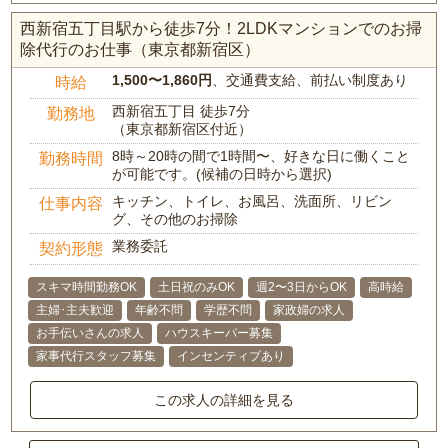
西新宿五丁目駅から徒歩7分！2LDKマンションでのお掃
除代行のお仕事（東京都新宿区）
1,500〜1,860円
、交通費支給、前払い制度あり
時給
西新宿五丁目 徒歩7分
勤務地
（東京都新宿区付近）
8時～20時の間で1時間〜、好きな日に働くこと
勤務時間
が可能です。(候補の日時から選択)
キッチン、トイレ、お風呂、洗面所、リビン
仕事内容
グ、その他のお掃除
業務委託
契約形態
スキマ時間勤務OK
土日祝のみOK
週2〜3日からOK
高時給
主婦･主夫歓迎
年齢不問
学歴不問
家政婦の求人
お手伝いさんの求人
ハウスキーパー募集
家事代行スタッフ募集
インセンティブあり
この求人の詳細を見る