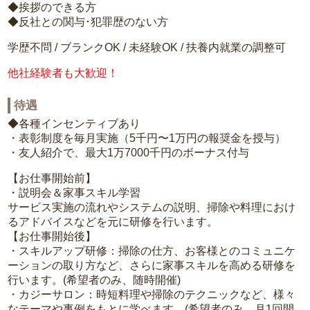
◆挨拶のできる方
◆反社との関与･犯罪歴のない方
学歴不問 / ブランクOK / 未経験OK / 扶養内就業の調整可
他社経験者も大歓迎！
待遇
◆各種インセンティブあり
・表彰制度を毎月実施（5千円〜1万円の報奨金を授与）
・友人紹介で、最大1万7000千円のボーナス付与
【お仕事開始前】
・説明会＆家事スキル学習
サービス実施の流れやシステムの説明、掃除や料理におけ
るアドバイスなどを元に研修を行います。
【お仕事開始後】
・スキルアップ研修：掃除の仕方、お客様とのコミュニケ
ーションの取り方など、さらに家事スキルを高める研修を
行います。(希望者のみ、随時開催)
・カジーサロン：時短料理や掃除のテクニックなど、様々
なテーマや事例をもとに学べます。(希望者のみ、月1回開