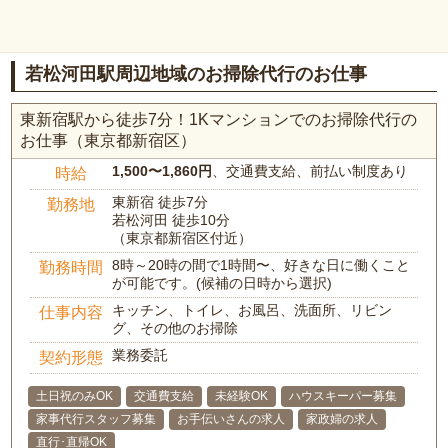
若松河田駅周辺地域のお掃除代行のお仕事
東新宿駅から徒歩7分！1Kマンションでのお掃除代行の
お仕事（東京都新宿区）
1,500〜1,860円
、交通費支給、前払い制度あり
時給
東新宿 徒歩7分
勤務地
若松河田 徒歩10分
（東京都新宿区付近）
8時～20時の間で1時間〜、好きな日に働くこと
勤務時間
が可能です。(候補の日時から選択)
キッチン、トイレ、お風呂、洗面所、リビン
仕事内容
グ、その他のお掃除
業務委託
契約形態
土日祝のみOK
交通費支給
未経験OK
ハウスキーパー募集
家事代行スタッフ募集
お手伝いさんの求人
家政婦の求人
直行･直帰OK