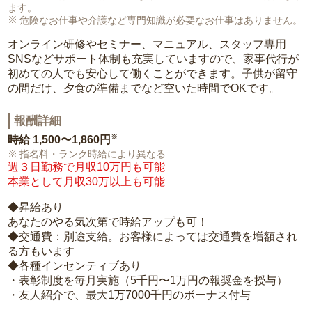
ます。
危険なお仕事や介護など専門知識が必要なお仕事はありません。
オンライン研修やセミナー、マニュアル、スタッフ専用
SNSなどサポート体制も充実していますので、家事代行が
初めての人でも安心して働くことができます。子供が留守
の間だけ、夕食の準備までなど空いた時間でOKです。
報酬詳細
※
時給
1,500〜1,860円
指名料・ランク時給により異なる
週３日勤務で月収10万円も可能
本業として月収30万以上も可能
◆昇給あり
あなたのやる気次第で時給アップも可！
◆交通費：別途支給。お客様によっては交通費を増額され
る方もいます
◆各種インセンティブあり
・表彰制度を毎月実施（5千円〜1万円の報奨金を授与）
・友人紹介で、最大1万7000千円のボーナス付与