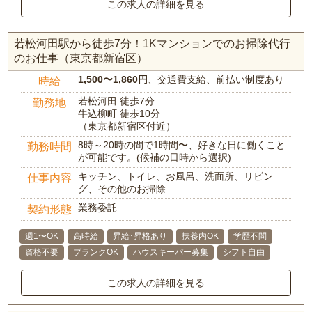
この求人の詳細を見る
若松河田駅から徒歩7分！1Kマンションでのお掃除代行
のお仕事（東京都新宿区）
1,500〜1,860円
、交通費支給、前払い制度あり
時給
若松河田 徒歩7分
勤務地
牛込柳町 徒歩10分
（東京都新宿区付近）
8時～20時の間で1時間〜、好きな日に働くこと
勤務時間
が可能です。(候補の日時から選択)
キッチン、トイレ、お風呂、洗面所、リビン
仕事内容
グ、その他のお掃除
業務委託
契約形態
週1〜OK
高時給
昇給･昇格あり
扶養内OK
学歴不問
資格不要
ブランクOK
ハウスキーパー募集
シフト自由
この求人の詳細を見る