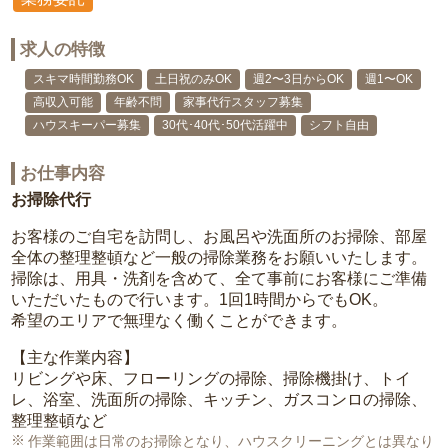
求人の特徴
スキマ時間勤務OK
土日祝のみOK
週2〜3日からOK
週1〜OK
高収入可能
年齢不問
家事代行スタッフ募集
ハウスキーパー募集
30代･40代･50代活躍中
シフト自由
お仕事内容
お掃除代行
お客様のご自宅を訪問し、お風呂や洗面所のお掃除、部屋
全体の整理整頓など一般の掃除業務をお願いいたします。
掃除は、用具・洗剤を含めて、全て事前にお客様にご準備
いただいたもので行います。1回1時間からでもOK。
希望のエリアで無理なく働くことができます。
【主な作業内容】
リビングや床、フローリングの掃除、掃除機掛け、トイ
レ、浴室、洗面所の掃除、キッチン、ガスコンロの掃除、
整理整頓など
作業範囲は日常のお掃除となり、ハウスクリーニングとは異なり