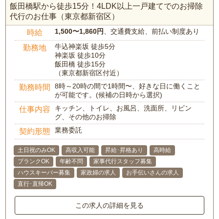
飯田橋駅から徒歩15分！4LDK以上一戸建てでのお掃除
代行のお仕事（東京都新宿区）
1,500〜1,860円
、交通費支給、前払い制度あり
時給
牛込神楽坂 徒歩5分
勤務地
神楽坂 徒歩10分
飯田橋 徒歩15分
（東京都新宿区付近）
8時～20時の間で1時間〜、好きな日に働くこと
勤務時間
が可能です。(候補の日時から選択)
キッチン、トイレ、お風呂、洗面所、リビン
仕事内容
グ、その他のお掃除
業務委託
契約形態
土日祝のみOK
高収入可能
昇給･昇格あり
高時給
ブランクOK
年齢不問
家事代行スタッフ募集
ハウスキーパー募集
家政婦の求人
お手伝いさんの求人
直行･直帰OK
この求人の詳細を見る