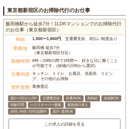
東京都新宿区のお掃除代行のお仕事
飯田橋駅から徒歩7分！1LDKマンションでのお掃除代行
のお仕事（東京都新宿区）
1,500〜1,860円
、交通費支給、前払い制度あり
時給
飯田橋 徒歩7分
勤務地
（東京都新宿区付近）
8時～20時の間で1時間〜、好きな日に働くこと
勤務時間
が可能です。(候補の日時から選択)
キッチン、トイレ、お風呂、洗面所、リビン
仕事内容
グ、その他のお掃除
業務委託
契約形態
週2〜3日からOK
交通費支給
扶養内OK
高時給
未経験OK
年齢不問
ハウスキーパー募集
家政婦の求人
30代･40代･50代活躍中
直行･直帰OK
この求人の詳細を見る