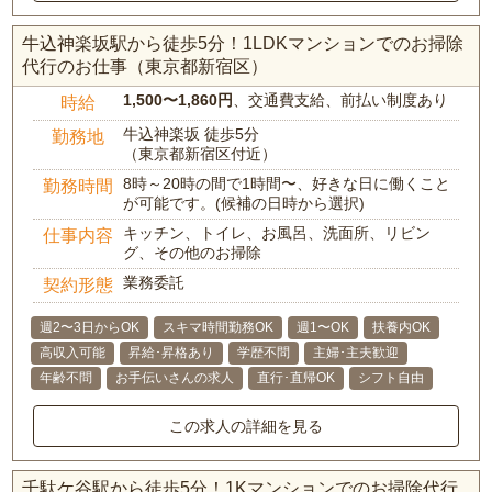
牛込神楽坂駅から徒歩5分！1LDKマンションでのお掃除
代行のお仕事（東京都新宿区）
1,500〜1,860円
、交通費支給、前払い制度あり
時給
牛込神楽坂 徒歩5分
勤務地
（東京都新宿区付近）
8時～20時の間で1時間〜、好きな日に働くこと
勤務時間
が可能です。(候補の日時から選択)
キッチン、トイレ、お風呂、洗面所、リビン
仕事内容
グ、その他のお掃除
業務委託
契約形態
週2〜3日からOK
スキマ時間勤務OK
週1〜OK
扶養内OK
高収入可能
昇給･昇格あり
学歴不問
主婦･主夫歓迎
年齢不問
お手伝いさんの求人
直行･直帰OK
シフト自由
この求人の詳細を見る
千駄ケ谷駅から徒歩5分！1Kマンションでのお掃除代行