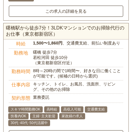
この求人の詳細を見る
曙橋駅から徒歩7分！3LDKマンションでのお掃除代行の
お仕事（東京都新宿区）
1,500〜1,860円
、交通費支給、前払い制度あり
時給
曙橋 徒歩7分
勤務地
若松河田 徒歩10分
（東京都新宿区付近）
8時～20時の間で1時間〜、好きな日に働くこと
勤務時間
が可能です。(候補の日時から選択)
キッチン、トイレ、お風呂、洗面所、リビン
仕事内容
グ、その他のお掃除
業務委託
契約形態
スキマ時間勤務OK
高時給
高収入可能
交通費支給
扶養内OK
主婦･主夫歓迎
家政婦の求人
30代･40代･50代活躍中