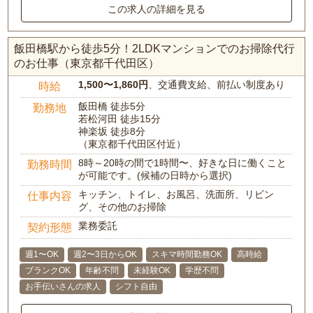
この求人の詳細を見る
飯田橋駅から徒歩5分！2LDKマンションでのお掃除代行
のお仕事（東京都千代田区）
1,500〜1,860円
、交通費支給、前払い制度あり
時給
飯田橋 徒歩5分
勤務地
若松河田 徒歩15分
神楽坂 徒歩8分
（東京都千代田区付近）
8時～20時の間で1時間〜、好きな日に働くこと
勤務時間
が可能です。(候補の日時から選択)
キッチン、トイレ、お風呂、洗面所、リビン
仕事内容
グ、その他のお掃除
業務委託
契約形態
週1〜OK
週2〜3日からOK
スキマ時間勤務OK
高時給
ブランクOK
年齢不問
未経験OK
学歴不問
お手伝いさんの求人
シフト自由