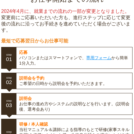
2024年4月に、就業までの流れの一部が変更となりました。
変更前にご応募いただいた方も、進行ステップに応じて変更
後の流れに沿ってお手続きを進めていただく場合がございま
す。
最短で応募翌日からお仕事可能
応募
step
パソコンまたはスマートフォンで、
専用フォーム
から簡単
01
1分入力。
説明会を予約
step
02
ご希望の日時から説明会を予約いただきます。
説明会
step
お仕事の進め方やシステムの説明などを行います。(説明会
03
後、選考会あり)
研修 / 本人確認
当社マニュアル＆講師による指導のもとで研修(家事スキル
step