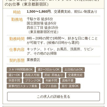
のお仕事（東京都新宿区）
1,500〜1,860円
、交通費支給、前払い制度あり
時給
千駄ケ谷 徒歩5分
勤務地
国立競技場 徒歩5分
四谷三丁目 徒歩15分
（東京都新宿区付近）
8時～20時の間で1時間〜、好きな日に働くこと
勤務時間
が可能です。(候補の日時から選択)
キッチン、トイレ、お風呂、洗面所、リビン
仕事内容
グ、その他のお掃除
業務委託
契約形態
スキマ時間勤務OK
週2〜3日からOK
土日祝のみOK
週1〜OK
高収入可能
昇給･昇格あり
交通費支給
学歴不問
ブランクOK
年齢不問
資格不要
家事代行スタッフ募集
シフト自由
直行･直帰OK
この求人の詳細を見る