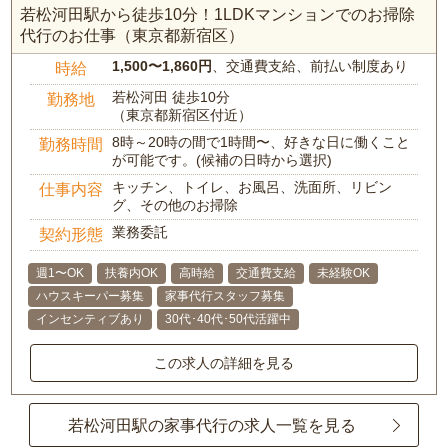
若松河田駅から徒歩10分！1LDKマンションでのお掃除
代行のお仕事（東京都新宿区）
1,500〜1,860円
、交通費支給、前払い制度あり
時給
若松河田 徒歩10分
勤務地
（東京都新宿区付近）
8時～20時の間で1時間〜、好きな日に働くこと
勤務時間
が可能です。(候補の日時から選択)
キッチン、トイレ、お風呂、洗面所、リビン
仕事内容
グ、その他のお掃除
業務委託
契約形態
週1〜OK
扶養内OK
高時給
交通費支給
未経験OK
ハウスキーパー募集
家事代行スタッフ募集
インセンティブあり
30代･40代･50代活躍中
この求人の詳細を見る
若松河田駅の家事代行の求人一覧を見る