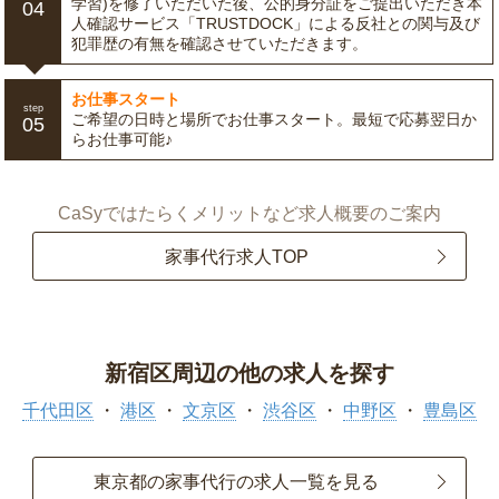
学習)を修了いただいた後、公的身分証をご提出いただき本
04
人確認サービス「TRUSTDOCK」による反社との関与及び
犯罪歴の有無を確認させていただきます。
お仕事スタート
step
ご希望の日時と場所でお仕事スタート。最短で応募翌日か
05
らお仕事可能♪
CaSyではたらくメリットなど求人概要のご案内
家事代行求人TOP
新宿区周辺の他の求人を探す
千代田区
港区
文京区
渋谷区
中野区
豊島区
東京都の家事代行の求人一覧を見る