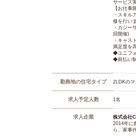
サービス
【お仕事
・スキル
修を行いま
・カジー
回開催)
・キャス
満足度を高
◆ユニフ
◆前払い
勤務地の住宅タイプ
2LDKの
求人予定人数
1名
求人企業
株式会社Ca
2014
ら、家事