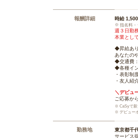
報酬詳細
時給
1,50
指名料・
週３日勤務
本業として
◆昇給あ
あなたの
◆交通費
◆各種イ
・表彰制
・友人紹介
＼デビュー
ご応募から
CaSy
デビュー
勤務地
東京都千
サービス