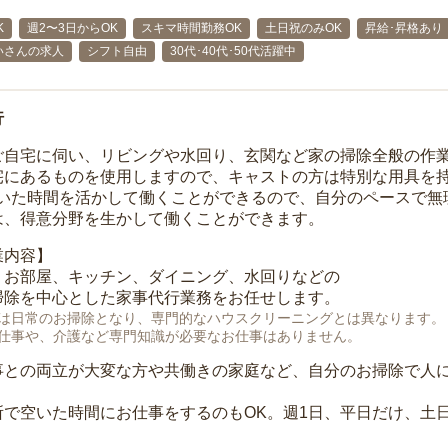
K
週2〜3日からOK
スキマ時間勤務OK
土日祝のみOK
昇給･昇格あり
いさんの求人
シフト自由
30代･40代･50代活躍中
行
ご自宅に伺い、リビングや水回り、玄関など家の掃除全般の作
宅にあるものを使用しますので、キャストの方は特別な用具を持
空いた時間を活かして働くことができるので、自分のペースで無
は、得意分野を生かして働くことができます。
業内容】
、お部屋、キッチン、ダイニング、水回りなどの
掃除を中心とした家事代行業務をお任せします。
は日常のお掃除となり、専門的なハウスクリーニングとは異なります。
仕事や、介護など専門知識が必要なお仕事はありません。
事との両立が大変な方や共働きの家庭など、自分のお掃除で人
所で空いた時間にお仕事をするのもOK。週1日、平日だけ、土