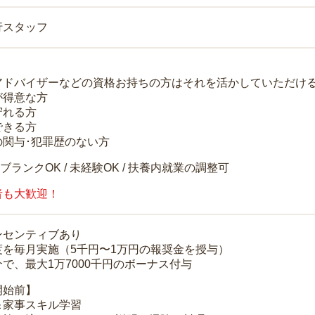
行スタッフ
アドバイザーなどの資格お持ちの方はそれを活かしていただけ
が得意な方
守れる方
できる方
の関与･犯罪歴のない方
 ブランクOK / 未経験OK / 扶養内就業の調整可
者も大歓迎！
ンセンティブあり
度を毎月実施（5千円〜1万円の報奨金を授与）
で、最大1万7000千円のボーナス付与
開始前】
＆家事スキル学習