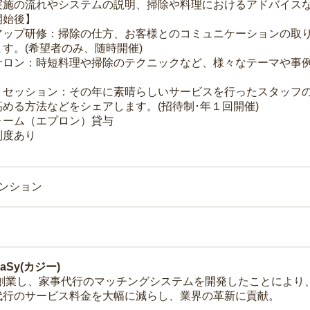
実施の流れやシステムの説明、掃除や料理におけるアドバイス
開始後】
アップ研修：掃除の仕方、お客様とのコミュニケーションの取
す。(希望者のみ、随時開催)
サロン：時短料理や掃除のテクニックなど、様々なテーマや事例
トセッション：その年に素晴らしいサービスを行ったスタッフ
める方法などをシェアします。(招待制･年１回開催)
ォーム（エプロン）貸与
制度あり
マンション
Sy(カジー)
年に創業し、家事代行のマッチングシステムを開発したことによ
代行のサービス料金を大幅に減らし、業界の革新に貢献。