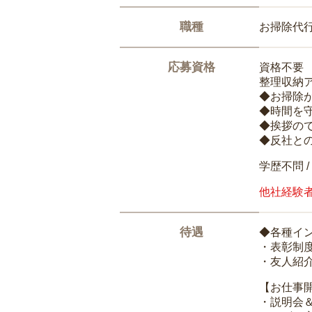
職種
お掃除代
応募資格
資格不要
整理収納
◆お掃除
◆時間を
◆挨拶の
◆反社と
学歴不問 /
他社経験
待遇
◆各種イ
・表彰制
・友人紹介
【お仕事
・説明会