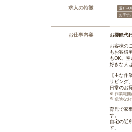
求人の特徴
週1〜O
お手伝
お仕事内容
お掃除代
お客様の
もお客様
もOK。
好きな人
【主な作
リビング
日常のお
作業範囲
危険なお
育児で家
す。
自宅の近
す。