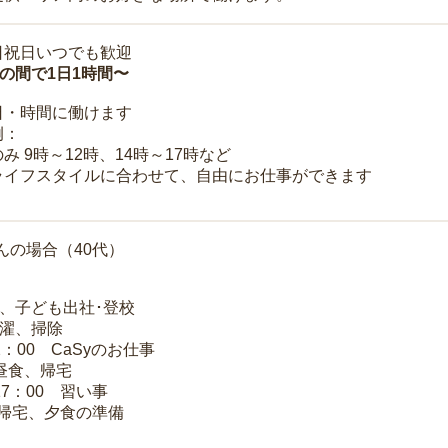
日祝日いつでも歓迎
時の間で1日1時間〜
日・時間に働けます
例：
み 9時～12時、14時～17時など
ライフスタイルに合わせて、自由にお仕事ができます
んの場合（40代）
夫、子ども出社･登校
洗濯、掃除
2：00 CaSyのお仕事
 昼食、帰宅
17：00 習い事
 帰宅、夕食の準備