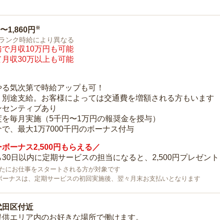
※
0〜1,860円
ランク時給により異なる
で月収10万円も可能
月収30万以上も可能
り
やる気次第で時給アップも可！
：別途支給。お客様によっては交通費を増額される方もいます
ンセンティブあり
度を毎月実施（5千円〜1万円の報奨金を授与）
で、最大1万7000千円のボーナス付与
ボーナス2,500円もらえる／
30日以内に定期サービスの担当になると、2,500円プレゼント
で新たにお仕事をスタートされる方が対象です
ボーナスは、定期サービスの初回実施後、翌々月末お支払いとなります
代田区付近
提供エリア内のお好きな場所で働けます。