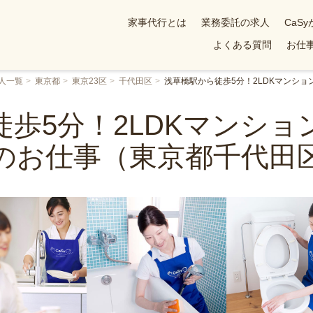
家事代行とは
業務委託の求人
CaS
よくある質問
お仕事
人一覧
東京都
東京23区
千代田区
浅草橋駅から徒歩5分！2LDKマンシ
歩5分！2LDKマンシ
のお仕事（東京都千代田