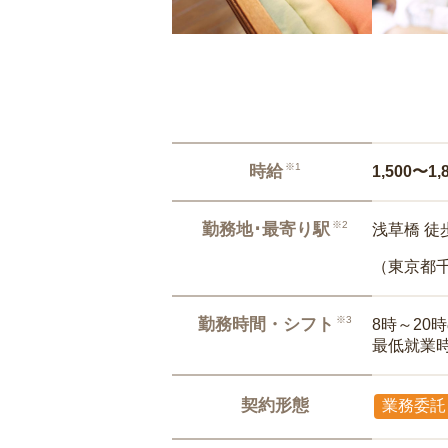
※1
時給
1,500〜1,
※2
勤務地･最寄り駅
浅草橋 徒
（東京都
※3
勤務時間・シフト
8時～20
最低就業
契約形態
業務委託