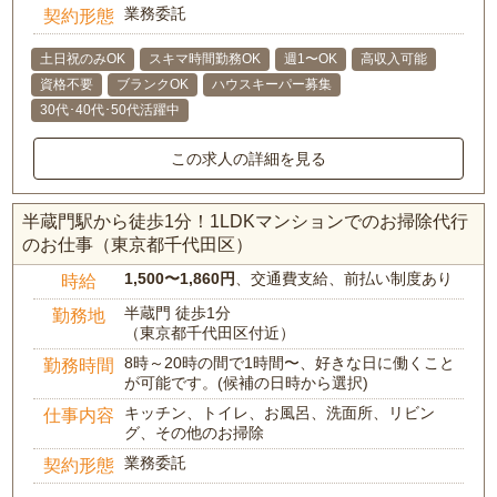
業務委託
契約形態
土日祝のみOK
スキマ時間勤務OK
週1〜OK
高収入可能
資格不要
ブランクOK
ハウスキーパー募集
30代･40代･50代活躍中
この求人の詳細を見る
半蔵門駅から徒歩1分！1LDKマンションでのお掃除代行
のお仕事（東京都千代田区）
1,500〜1,860円
、交通費支給、前払い制度あり
時給
半蔵門 徒歩1分
勤務地
（東京都千代田区付近）
8時～20時の間で1時間〜、好きな日に働くこと
勤務時間
が可能です。(候補の日時から選択)
キッチン、トイレ、お風呂、洗面所、リビン
仕事内容
グ、その他のお掃除
業務委託
契約形態