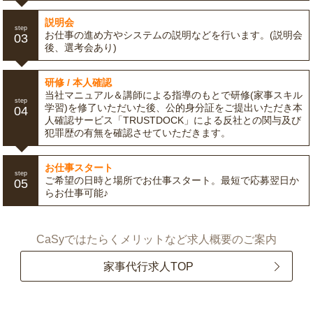
説明会
step
お仕事の進め方やシステムの説明などを行います。(説明会
03
後、選考会あり)
研修 / 本人確認
当社マニュアル＆講師による指導のもとで研修(家事スキル
step
学習)を修了いただいた後、公的身分証をご提出いただき本
04
人確認サービス「TRUSTDOCK」による反社との関与及び
犯罪歴の有無を確認させていただきます。
お仕事スタート
step
ご希望の日時と場所でお仕事スタート。最短で応募翌日か
05
らお仕事可能♪
CaSyではたらくメリットなど求人概要のご案内
家事代行求人TOP