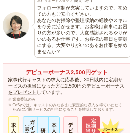
鈴野 寿子
本社サポートスタッフ
フォロー体制が充実していますので、初め
ての方もご安心ください。
あなたのお掃除や整理収納の経験やスキル
を存分に活かせます。お客様は家事にお困
りの方が多いので、大変感謝されるやりが
いのあるお仕事です。お客様の毎日を笑顔
にする、大変やりがいのあるお仕事を始め
ませんか？
デビューボーナス2,500円ゲット
家事代行キャストの求人に応募後、30日以内に定期サ
ービスの担当になった方に
2,500円のデビューボーナス
をプレゼント
しています。
業務委託のみ
CaSyでは、キャストのみなさまに安定的な収入を得ていただく
ために定期サービスの担当になることを推奨しております。