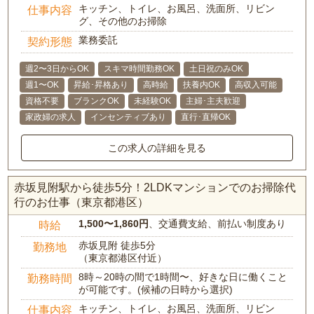
キッチン、トイレ、お風呂、洗面所、リビン
仕事内容
グ、その他のお掃除
業務委託
契約形態
週2〜3日からOK
スキマ時間勤務OK
土日祝のみOK
週1〜OK
昇給･昇格あり
高時給
扶養内OK
高収入可能
資格不要
ブランクOK
未経験OK
主婦･主夫歓迎
家政婦の求人
インセンティブあり
直行･直帰OK
この求人の詳細を見る
赤坂見附駅から徒歩5分！2LDKマンションでのお掃除代
行のお仕事（東京都港区）
1,500〜1,860円
、交通費支給、前払い制度あり
時給
赤坂見附 徒歩5分
勤務地
（東京都港区付近）
8時～20時の間で1時間〜、好きな日に働くこと
勤務時間
が可能です。(候補の日時から選択)
キッチン、トイレ、お風呂、洗面所、リビン
仕事内容