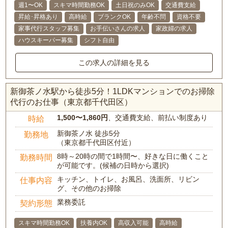
週1〜OK
スキマ時間勤務OK
土日祝のみOK
交通費支給
昇給･昇格あり
高時給
ブランクOK
年齢不問
資格不要
家事代行スタッフ募集
お手伝いさんの求人
家政婦の求人
ハウスキーパー募集
シフト自由
この求人の詳細を見る
新御茶ノ水駅から徒歩5分！1LDKマンションでのお掃除
代行のお仕事（東京都千代田区）
1,500〜1,860円
、交通費支給、前払い制度あり
時給
新御茶ノ水 徒歩5分
勤務地
（東京都千代田区付近）
8時～20時の間で1時間〜、好きな日に働くこと
勤務時間
が可能です。(候補の日時から選択)
キッチン、トイレ、お風呂、洗面所、リビン
仕事内容
グ、その他のお掃除
業務委託
契約形態
スキマ時間勤務OK
扶養内OK
高収入可能
高時給