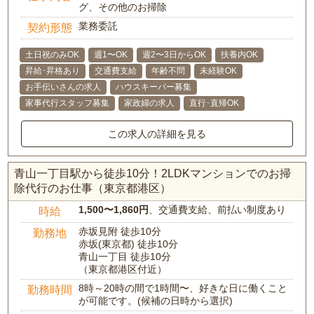
グ、その他のお掃除
業務委託
契約形態
土日祝のみOK
週1〜OK
週2〜3日からOK
扶養内OK
昇給･昇格あり
交通費支給
年齢不問
未経験OK
お手伝いさんの求人
ハウスキーパー募集
家事代行スタッフ募集
家政婦の求人
直行･直帰OK
この求人の詳細を見る
青山一丁目駅から徒歩10分！2LDKマンションでのお掃
除代行のお仕事（東京都港区）
1,500〜1,860円
、交通費支給、前払い制度あり
時給
赤坂見附 徒歩10分
勤務地
赤坂(東京都) 徒歩10分
青山一丁目 徒歩10分
（東京都港区付近）
8時～20時の間で1時間〜、好きな日に働くこと
勤務時間
が可能です。(候補の日時から選択)