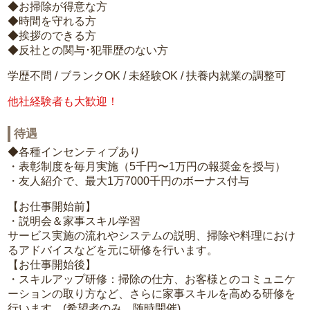
◆お掃除が得意な方
◆時間を守れる方
◆挨拶のできる方
◆反社との関与･犯罪歴のない方
学歴不問 / ブランクOK / 未経験OK / 扶養内就業の調整可
他社経験者も大歓迎！
待遇
◆各種インセンティブあり
・表彰制度を毎月実施（5千円〜1万円の報奨金を授与）
・友人紹介で、最大1万7000千円のボーナス付与
【お仕事開始前】
・説明会＆家事スキル学習
サービス実施の流れやシステムの説明、掃除や料理におけ
るアドバイスなどを元に研修を行います。
【お仕事開始後】
・スキルアップ研修：掃除の仕方、お客様とのコミュニケ
ーションの取り方など、さらに家事スキルを高める研修を
行います。(希望者のみ、随時開催)