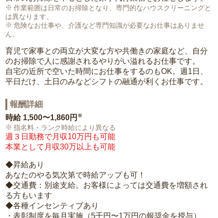
作業範囲は日常のお掃除となり、専門的なハウスクリーニングと
は異なります。
危険なお仕事や、介護など専門知識が必要なお仕事はありませ
ん。
育児で家事との両立が大変な方や共働きの家庭など、自分
のお掃除で人に感謝されるやりがい溢れるお仕事です。
自宅の近所で空いた時間にお仕事をするのもOK。週1日、
平日だけ、土日のみなどシフトの融通が利くお仕事です。
報酬詳細
※
時給
1,500〜1,860円
指名料・ランク時給により異なる
週３日勤務で月収10万円も可能
本業として月収30万以上も可能
◆昇給あり
あなたのやる気次第で時給アップも可！
◆交通費：別途支給。お客様によっては交通費を増額され
る方もいます
◆各種インセンティブあり
・表彰制度を毎月実施（5千円〜1万円の報奨金を授与）