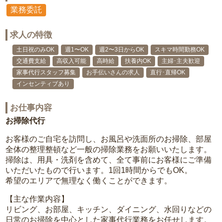
業務委託
求人の特徴
土日祝のみOK
週1〜OK
週2〜3日からOK
スキマ時間勤務OK
交通費支給
高収入可能
高時給
扶養内OK
主婦･主夫歓迎
家事代行スタッフ募集
お手伝いさんの求人
直行･直帰OK
インセンティブあり
お仕事内容
お掃除代行
お客様のご自宅を訪問し、お風呂や洗面所のお掃除、部屋
全体の整理整頓など一般の掃除業務をお願いいたします。
掃除は、用具・洗剤を含めて、全て事前にお客様にご準備
いただいたもので行います。1回1時間からでもOK。
希望のエリアで無理なく働くことができます。
【主な作業内容】
リビング、お部屋、キッチン、ダイニング、水回りなどの
日常のお掃除を中心とした家事代行業務をお任せします。