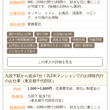
8時～20時の間で1時間〜、好きな日に働くこと
勤務時間
が可能です。(候補の日時から選択)
キッチン、トイレ、お風呂、洗面所、リビン
仕事内容
グ、その他のお掃除
業務委託
契約形態
週2〜3日からOK
週1〜OK
土日祝のみOK
スキマ時間勤務OK
高時給
高収入可能
学歴不問
年齢不問
お手伝いさんの求人
家事代行スタッフ募集
直行･直帰OK
インセンティブあり
この求人の詳細を見る
九段下駅から徒歩7分！2LDKマンションでのお掃除代行
のお仕事（東京都千代田区）
1,500〜1,860円
、交通費支給、前払い制度あり
時給
九段下 徒歩7分
勤務地
（東京都千代田区付近）
8時～20時の間で1時間〜、好きな日に働くこと
勤務時間