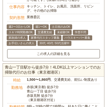
キッチン、トイレ、お風呂、洗面所、リビン
仕事内容
グ、その他のお掃除
業務委託
契約形態
週2〜3日からOK
週1〜OK
土日祝のみOK
スキマ時間勤務OK
交通費支給
未経験OK
学歴不問
家政婦の求人
家事代行スタッフ募集
ハウスキーパー募集
お手伝いさんの求人
30代･40代･50代活躍中
この求人の詳細を見る
青山一丁目駅から徒歩7分！4LDK以上マンションでのお
掃除代行のお仕事（東京都港区）
1,500〜1,860円
、交通費支給、前払い制度あり
時給
赤坂(東京都) 徒歩7分
勤務地
青山一丁目 徒歩7分
赤坂見附 徒歩7分
（東京都港区付近）
8時～20時の間で1時間〜、好きな日に働くこと
勤務時間