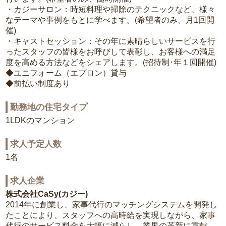
・カジーサロン：時短料理や掃除のテクニックなど、様々
なテーマや事例をもとに学べます。(希望者のみ、月1回開
催)
・キャストセッション：その年に素晴らしいサービスを行
ったスタッフの皆様をお呼びして表彰し、お客様への満足
度を高める方法などをシェアします。(招待制･年１回開催)
◆ユニフォーム（エプロン）貸与
◆前払い制度あり
勤務地の住宅タイプ
1LDKのマンション
求人予定人数
1名
求人企業
株式会社CaSy(カジー)
2014年に創業し、家事代行のマッチングシステムを開発し
たことにより、スタッフへの高時給を実現しながら、家事
代行のサービス料金を大幅に減らし、業界の革新に貢献。